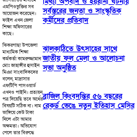
মিথ্যা অপবাদ ও হয়রানী ঘটনায়
এমপিওভুক্তির সব
সর্বস্তরের জনতা ও সাংস্কৃতিক
আয়োজন করেছেন।
কর্মীদের প্রতিবাদ
ফাইল এখন জেলা
শিক্ষা অফিসারের
কাছে।
ঝিকরগাছা উপজেলা
ঝালকাঠিতে উৎসাহের সাথে
মাধ্যমিক শিক্ষা
জাতীয় ফল মেলা ও আলোচনা
কর্মকর্তা কামরুজ্জামান
মোঃ জাহাঙ্গীর হুসাইন
সভা অনুষ্ঠিত
মিঞা সাংবাদিকদের
বলেন, মাদ্রাসার
এফটিপি পাসওয়ার্ড
এখনও পাইনি। প্রত্যয়ন
ব্রাজিল কিংবদন্তির ৫৬ বছরের
পত্র দিয়েছি তবে অর্থের
রেকর্ড ভেঙে নতুন ইতিহাস মেসির
বিষয়টি সঠিক না। নাম
ভাঙ্গিয়ে কেউ টাকা
নিলে এটা আমার
অক্ষমতা। অভিযোগ
পেলে তার বিরুদ্ধে