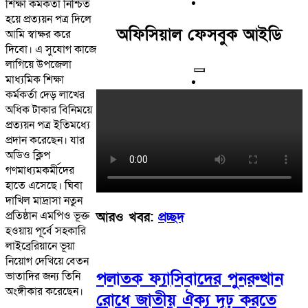
শিক্ষা কর্মকর্তা নিশ্চিত
হয়ে প্রত্যয়ন পত্র দিলে
অফিসিয়াল ফেসবুক আইডি
আমি স্বাক্ষর করে
দিবো। এ সুযোগ কাজে
লাগিয়ে উপজেলা
মাধ্যমিক শিক্ষা
কর্মকর্তা দেড় লাখের
অধিক টাকার বিনিময়ে
প্রত্যয়ন পত্র ইতিমধ্যে
প্রদান করেছেন। যার
অডিও ক্লিপ
গণমাধ্যমকর্মীদের
হাতে এসেছে। ঘিবা
দাখিল মাদ্রাসা নতুন
প্রতিষ্ঠান এমপিও ভূক্ত
আরও খবর:
প্রচ্ছদ
হওয়ায় পূর্বে সহকারি
লাইব্রেরিয়ানে ভূয়া
নিয়োগ দেখিয়ে বেতন
পলাতক ফ্যাসিবাদের পুনরুত্থান
ভাতাদির জন্য তিনি
অংঙ্গীকার করেছেন।
রোধে জাতীয় ঐক্য দৃঢ় করতে