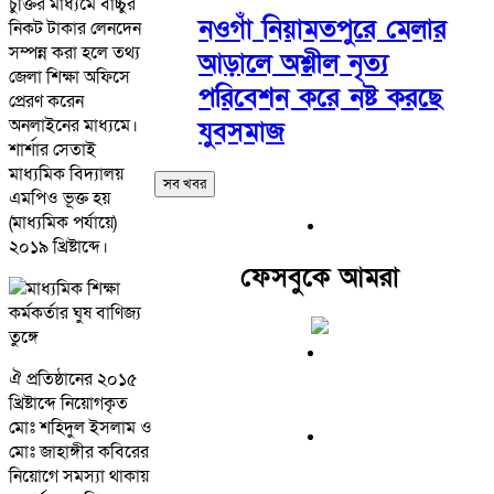
চুক্তির মাধ্যমে বাচ্চুর
নওগাঁ নিয়ামতপুরে মেলার
নিকট টাকার লেনদেন
সম্পন্ন করা হলে তথ্য
আড়ালে অশ্লীল নৃত্য
জেলা শিক্ষা অফিসে
পরিবেশন করে নষ্ট করছে
প্রেরণ করেন
অনলাইনের মাধ্যমে।
যুবসমাজ
শার্শার সেতাই
মাধ্যমিক বিদ্যালয়
সব খবর
এমপিও ভূক্ত হয়
(মাধ্যমিক পর্যায়ে)
২০১৯ খ্রিষ্টাব্দে।
ফেসবুকে আমরা
ঐ প্রতিষ্ঠানের ২০১৫
খ্রিষ্টাব্দে নিয়োগকৃত
মোঃ শহিদুল ইসলাম ও
মোঃ জাহাঙ্গীর কবিরের
নিয়োগে সমস্যা থাকায়