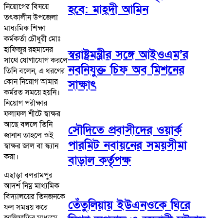
নিয়োগের বিষয়ে
হবে: মাহ্দী আমিন
তৎকালীন উপজেলা
মাধ্যমিক শিক্ষা
কর্মকর্তা চৌধুরী মোঃ
হাফিজুর রহমানের
স্বরাষ্ট্রমন্ত্রীর সঙ্গে আইওএম’র
সাথে যোগাযোগ করলে
নবনিযুক্ত চিফ অব মিশনের
তিনি বলেন, এ ধরণের
কোন নিয়োগ আমার
সাক্ষাৎ
কর্মরত সময়ে হয়নি।
নিয়োগ পরীক্ষার
ফলাফল শীটে স্বাক্ষর
আছে বললে তিনি
সৌদিতে প্রবাসীদের ওয়ার্ক
জানান তাহলে ওই
পারমিট নবায়নের সময়সীমা
স্বাক্ষর জাল বা স্ক্যান
করা।
বাড়াল কর্তৃপক্ষ
এছাড়া বলরামপুর
আদর্শ নিম্ন মাধ্যমিক
বিদ্যালয়ের তিনজনকে
তেঁতুলিয়ায় ইউএনওকে ঘিরে
ফল সমন্বয় করে
জালিয়াতির মাধ্যমে