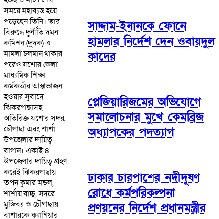
সময়ে মহাব্যস্ত হয়ে
পড়েছেন তিনি। তার
সাদ্দাম-ইনানকে ফোনে
বিরুদ্ধে দুর্নীতি দমন
হামলার নির্দেশ দেন ওবায়দুল
কমিশন (দুদক) এ
মামলা চলমান থাকার
কাদের
পরেও যশোর জেলা
মাধ্যমিক শিক্ষা
কর্মকর্তার আস্থাভাজন
হওয়ার সুবাদে
প্লেজিয়ারিজমের অভিযোগে
ঝিকরগাছাসহ
সমালোচনার মুখে কেমব্রিজ
অতিরিক্ত যশোর সদর,
চৌগাছা এবং শার্শা
অধ্যাপকের পদত্যাগ
উপজেলার দায়িত্ব
বাগান। একাই ৪
উপজেলার দায়িত্ব গ্রহণ
করেই ঝিকরগাছায়
ঢাকার চারপাশের নদীদূষণ
তপন কুমার মন্ডল,
রোধে কর্মপরিকল্পনা
শার্শায় বাচ্চু, সদরে
মুজিবর ও চৌগাছায়
প্রণয়নের নির্দেশ প্রধানমন্ত্রীর
বাশারকে ক্যাশিয়ার