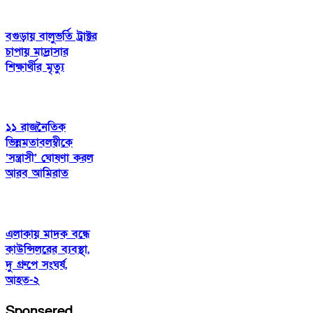
বগুড়ায় বালুভর্তি ট্রাক্টর
চাপায় মাদ্রাসার
শিক্ষার্থীর মৃত্যু
১১ রাজনৈতিক
ভিন্নমতাবলম্বীকে
‘সন্ত্রাসী’ ঘোষণা করল
আরব আমিরাত
এলাকায় মাদক বন্ধে
কাউন্সিলরের ব্যবস্থা,
দু গ্রুপে সংঘর্ষ,
আহত-২
Sponsered