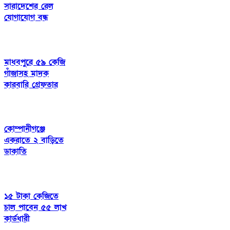
সারাদেশের রেল
যোগাযোগ বন্ধ
মাধবপুরে ৫৯ কেজি
গাঁজাসহ মাদক
কারবারি গ্রেফতার
কোম্পানীগঞ্জে
একরাতে ২ বাড়িতে
ডাকাতি
১৫ টাকা কেজিতে
চাল পাবেন ৫৫ লাখ
কার্ডধারী