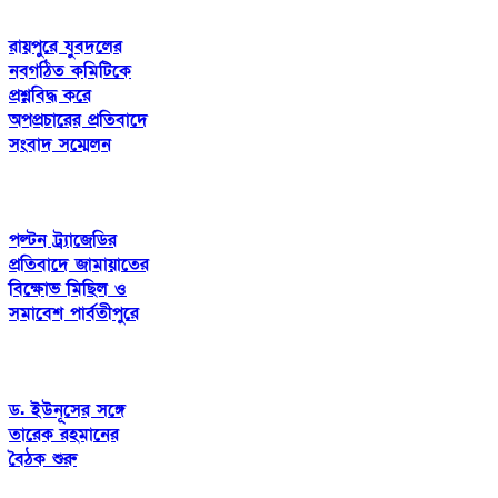
রায়পুরে যুবদলের
নবগঠিত কমিটিকে
প্রশ্নবিদ্ধ করে
অপপ্রচারের প্রতিবাদে
সংবাদ সম্মেলন
পল্টন ট্র্যাজেডির
প্রতিবাদে জামায়াতের
বিক্ষোভ মিছিল ও
সমাবেশ পার্বতীপুরে
ড. ইউনূসের সঙ্গে
তারেক রহমানের
বৈঠক শুরু