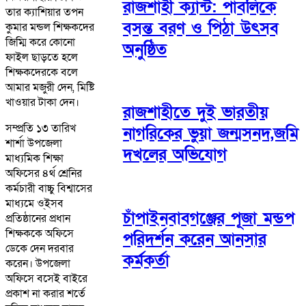
রাজশাহী ক্যান্ট: পাবলিকে
তার ক্যাশিয়ার তপন
বসন্ত বরণ ও পিঠা উৎসব
কুমার মন্ডল শিক্ষকদের
জিম্মি করে কোনো
অনুষ্ঠিত
ফাইল ছাড়তে হলে
শিক্ষকদেরকে বলে
আমার মজুরী দেন, মিষ্টি
খাওয়ার টাকা দেন।
রাজশাহীতে দুই ভারতীয়
সম্প্রতি ১৩ তারিখ
নাগরিকের ভুয়া জন্মসনদ,জমি
শার্শা উপজেলা
দখলের অভিযোগ
মাধ্যমিক শিক্ষা
অফিসের ৪র্থ শ্রেনির
কর্মচারী বাচ্চু বিশ্বাসের
মাধ্যমে ও্ইসব
চাঁপাইনবাবগঞ্জের পূজা মন্ডপ
প্রতিষ্ঠানের প্রধান
শিক্ষককে অফিসে
পরিদর্শন করেন আনসার
ডেকে দেন দরবার
কর্মকর্তা
করেন। উপজেলা
অফিসে বসেই বাইরে
প্রকাশ না করার শর্তে