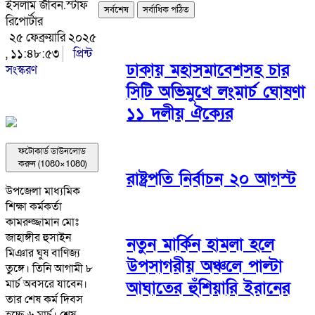
ইসলাম জীবন.স্টাফ
সর্বশেষ
সর্বাধিক পঠিত
রিপোর্টার
২৫ ফেব্রুয়ারি ২০২৫
, ১১:৪৮:৫৩
প্রিন্ট
ঢাকায় মহাসমাবেশসহ চার
সংস্করণ
সিটি অভিমুখে লংমার্চ ঘোষণা
১১ দলীয় ঐক্যের
ফটোকার্ড ডাউনলোড
করুন (1080×1080)
রাষ্ট্রপতি নির্বাচন ২০ আগস্ট
উপজেলা মাধ্যমিক
শিক্ষা কর্মকর্তা
কামরুজ্জামান মোঃ
জাহাঙ্গীর হুসাইন
নতুন মার্কিন হামলা হলে
মিঞার ঘুষ বাণিজ্য
উপসাগরীয় অঞ্চলে পাল্টা
তুঙ্গে। তিনি আগামী ৮
মার্চ অবসরে যাবেন।
আঘাতের হুঁশিয়ারি ইরানের
তার শেষ কর্ম দিবস
হচ্ছে ৬ মার্চ। শেষ