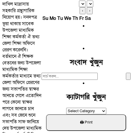
দাখিল মাদ্রাসায়
সহকারি গ্রন্থাগারিক
‹
›
নিয়োগ হয়। সনদপত্র
Su
Mo
Tu
We
Th
Fr
Sa
ভূয়া থাকায় সাবেক
উপজেলা মাধ্যমিক
শিক্ষা কর্মকর্তা ঐ তথ্য
জেলা শিক্ষা অফিসে
প্রেরণ করেননি।
বর্তমানে ঐ শিক্ষক
সংবাদ খুঁজুন
বেতনের জন্য উপজেলা
মাধ্যমিক শিক্ষা
Search
কর্মকর্তার মাধ্যমে তথ্য
For:
জেলা অফিসে প্রেরণের
জন্য সভাপতির স্বাক্ষর
আনতে গেলে এতোদিন
ক্যাটাগরি খুঁজুন
পরে কেনো স্বাক্ষর
লাগবে জানতে চান
ক্যাটাগরি
এবং সব জেনে শুনে
খুঁজুন
সভাপতি সাফ জানিয়ে
দেয় উপজেলা মাধ্যমিক