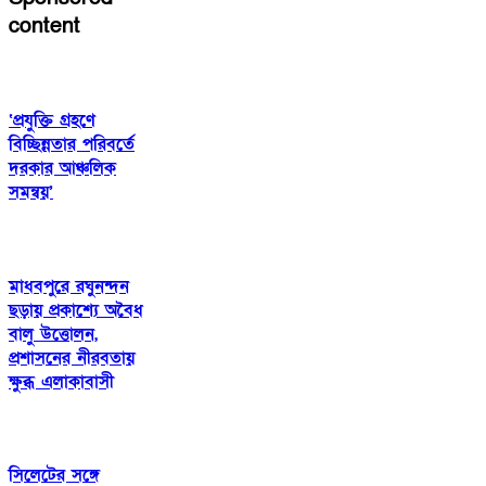
content
‘প্রযুক্তি গ্রহণে
বিচ্ছিন্নতার পরিবর্তে
দরকার আঞ্চলিক
সমন্বয়’
মাধবপুরে রঘুনন্দন
ছড়ায় প্রকাশ্যে অবৈধ
বালু উত্তোলন,
প্রশাসনের নীরবতায়
ক্ষুব্ধ এলাকাবাসী
সিলেটের সঙ্গে