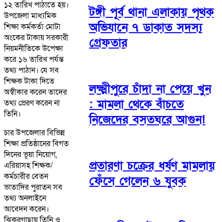
১২ তারিখ পাঠাতে হয়।
টঙ্গী পূর্ব থানা এলাকায় পৃথক
উপজেলা মাধ্যমিক
অভিযানে ৭ ডাকাত সদস্য
শিক্ষা কর্মকর্তা মোটা
অংকের টাকায় সরকারী
গ্রেফতার
নিয়মনীতিকে উপেক্ষা
করে ১৬ তারিখ পর্যন্ত
তথ্য পাঠান। যে সব
শিক্ষক টাকা দিতে
লক্ষ্মীপুরে চাঁদা না পেয়ে খুন
অস্বীকার করেন তাদের
: মামলা থেকে বাঁচতে
তথ্য প্রেরণ করেন না
তিনি।
নিজেদের বসতঘরে আগুন!
চার উপজেলার বিভিন্ন
শিক্ষা প্রতিষ্ঠানের বিগত
দিনের ভূয়া নিয়োগ,
প্রতারণা চক্রের ধর্ষণ মামলায়
এরিয়াসহ শিক্ষক/
কর্মচারীর বেতন
ফেঁসে গেলেন ৬ যুবক
ভাতাদির পুরাতন সব
তথ্য অনলাইনে
আবেদন করেন।
ঝিকরগাছায় তিনি ও