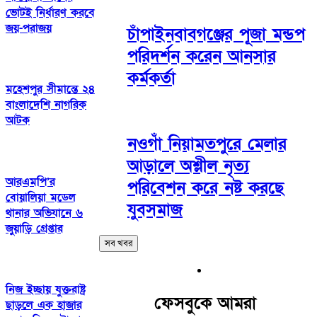
ভোটই নির্ধারণ করবে
জয়-পরাজয়
চাঁপাইনবাবগঞ্জের পূজা মন্ডপ
পরিদর্শন করেন আনসার
কর্মকর্তা
মহেশপুর সীমান্তে ২৪
বাংলাদেশি নাগরিক
আটক
নওগাঁ নিয়ামতপুরে মেলার
আড়ালে অশ্লীল নৃত্য
আরএমপি’র
পরিবেশন করে নষ্ট করছে
বোয়ালিয়া মডেল
যুবসমাজ
থানার অভিযানে ৬
জুয়াড়ি গ্রেপ্তার
সব খবর
নিজ ইচ্ছায় যুক্তরাষ্ট্র
ফেসবুকে আমরা
ছাড়লে এক হাজার