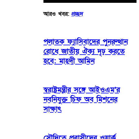
আরও খবর:
প্রচ্ছদ
পলাতক ফ্যাসিবাদের পুনরুত্থান
রোধে জাতীয় ঐক্য দৃঢ় করতে
হবে: মাহ্দী আমিন
স্বরাষ্ট্রমন্ত্রীর সঙ্গে আইওএম’র
নবনিযুক্ত চিফ অব মিশনের
সাক্ষাৎ
সৌদিতে প্রবাসীদের ওয়ার্ক