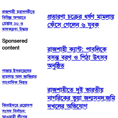
রাজশাহী মহানগরীতে
প্রতারণা চক্রের ধর্ষণ মামলায়
বিভিন্ন অপরাধে
গ্রেপ্তার ২০ ও
ফেঁসে গেলেন ৬ যুবক
মাদকদ্রব্য উদ্ধার
Sponsered
content
রাজশাহী ক্যান্ট: পাবলিকে
বসন্ত বরণ ও পিঠা উৎসব
অনুষ্ঠিত
গাজায় ইসরায়েলের
হামলায় আল জাজিরার
সাংবাদিক নিহত
রাজশাহীতে দুই ভারতীয়
নাগরিকের ভুয়া জন্মসনদ,জমি
দখলের অভিযোগ
ঝিনাইদহে ত্রয়োদশ
সংসদ নির্বাচন:
আওয়ামী লীগের