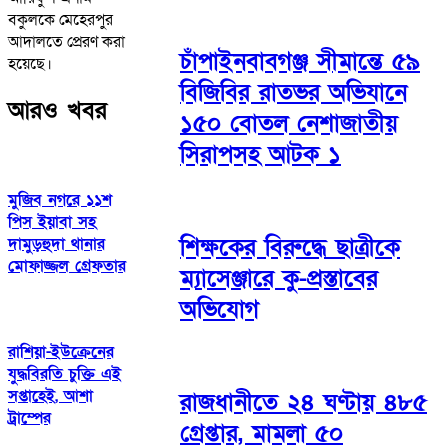
বকুলকে মেহেরপুর
আদালতে প্রেরণ করা
চাঁপাইনবাবগঞ্জ সীমান্তে ৫৯
হয়েছে।
বিজিবির রাতভর অভিযানে
আরও খবর
১৫০ বোতল নেশাজাতীয়
সিরাপসহ আটক ১
মুজিব নগরে ১১শ
পিস ইয়াবা সহ
শিক্ষকের বিরুদ্ধে ছাত্রীকে
দামুড়হুদা থানার
মোফাজ্জল গ্রেফতার
ম্যাসেঞ্জারে কু-প্রস্তাবের
অভিযোগ
রাশিয়া-ইউক্রেনের
যুদ্ধবিরতি চুক্তি এই
সপ্তাহেই, আশা
রাজধানীতে ২৪ ঘণ্টায় ৪৮৫
ট্রাম্পের
গ্রেপ্তার, মামলা ৫০