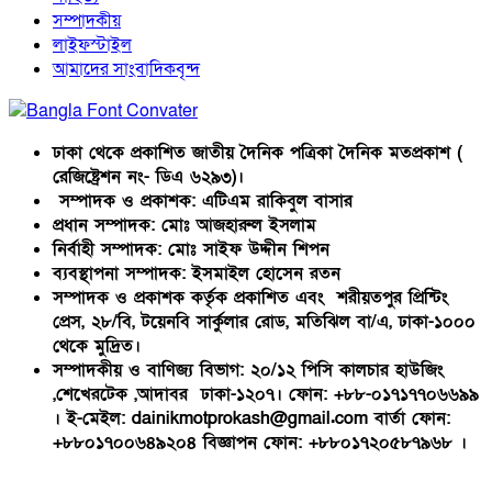
সম্পাদকীয়
লাইফস্টাইল
আমাদের সাংবাদিকবৃন্দ
ঢাকা থেকে প্রকাশিত জাতীয় দৈনিক পত্রিকা দৈনিক মতপ্রকাশ (
রেজিষ্ট্রেশন নং- ডিএ ৬২৯৩)।
সম্পাদক ও প্রকাশক: এটিএম রাকিবুল বাসার
প্রধান সম্পাদক: মোঃ আজহারুল ইসলাম
নির্বাহী সম্পাদক: মোঃ সাইফ উদ্দীন শিপন
ব্যবস্থাপনা সম্পাদক: ইসমাইল হোসেন রতন
সম্পাদক ও প্রকাশক কর্তৃক প্রকাশিত এবং শরীয়তপুর প্রিন্টিং
প্রেস, ২৮/বি, টয়েনবি সার্কুলার রোড, মতিঝিল বা/এ, ঢাকা-১০০০
থেকে মুদ্রিত।
সম্পাদকীয় ও বাণিজ্য বিভাগ: ২০/১২ পিসি কালচার হাউজিং
,শেখেরটেক ,আদাবর ঢাকা-১২০৭। ফোন: +৮৮-০১৭১৭৭০৬৬৯৯
। ই-মেইল: dainikmotprokash@gmail.com বার্তা ফোন:
+৮৮০১৭০০৬৪৯২০৪ বিজ্ঞাপন ফোন: +৮৮০১৭২০৫৮৭৯৬৮ ।