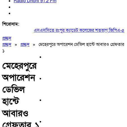
Radio Dhoni 91.2 Fm
শিরোনাম:
এসএসসিতে রংপুর ক্যাডেট কলেজের শতভাগ জিপিএ-৫
|
প্রচ্ছদ
প্রচ্ছদ
»
প্রচ্ছদ
»
মেহেরপুরে অপারেশন ডেভিল হান্টে আবারও গ্রেফতার
১
মেহেরপুরে
অপারেশন
ডেভিল
হান্টে
আবারও
গ্রেফতার ১