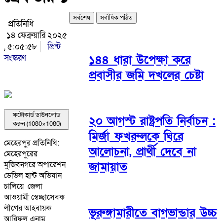
সর্বশেষ
সর্বাধিক পঠিত
প্রতিনিধি
১৪ ফেব্রুয়ারি ২০২৫
, ৫:০৫:৫৮
প্রিন্ট
সংস্করণ
১৪৪ ধারা উপেক্ষা করে
প্রবাসীর জমি দখলের চেষ্টা
ফটোকার্ড ডাউনলোড
২০ আগস্ট রাষ্ট্রপতি নির্বাচন :
করুন (1080×1080)
মির্জা ফখরুলকে ঘিরে
মেহেরপুর প্রতিনিধি:
আলোচনা, প্রার্থী দেবে না
মেহেরপুরের
জামায়াত
মুজিবনগরে অপারেশন
ডেভিল হান্ট অভিযান
চালিয়ে জেলা
আওয়ামী স্বেচ্ছাসেবক
লীগের আহবায়ক
ভূরুঙ্গামারীতে বাগভান্ডার উচ্চ
আরিফুল এনাম