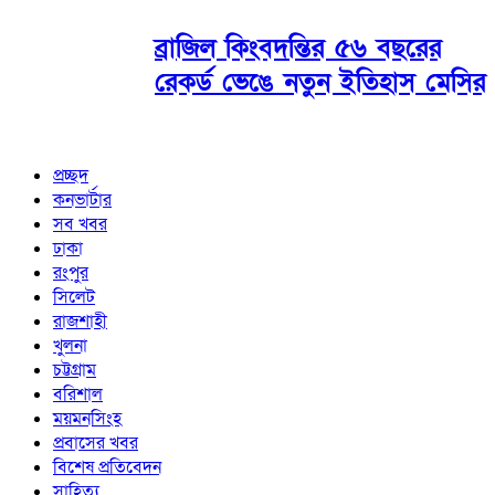
ব্রাজিল কিংবদন্তির ৫৬ বছরের
রেকর্ড ভেঙে নতুন ইতিহাস মেসির
প্রচ্ছদ
কনভার্টার
সব খবর
ঢাকা
রংপুর
সিলেট
রাজশাহী
খুলনা
চট্টগ্রাম
বরিশাল
ময়মনসিংহ
প্রবাসের খবর
বিশেষ প্রতিবেদন
সাহিত্য