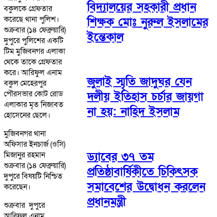
বিদ্যালয়ের সহকারী প্রধান
বকুলকে গ্রেফতার
করেছে থানা পুলিশ।
শিক্ষক মোঃ নুরুল ইসলামের
শুক্রবার (১৪ ফেব্রুয়ারি)
ইন্তেকাল
দুপুরে পুলিশের একটি
টিম মুজিবনগর এলাকা
থেকে তাকে গ্রেফতার
করে। আরিফুল এনাম
জুলাই স্মৃতি জাদুঘর যেন
বকুল মেহেরপুর
পৌরসভার কোট রোড
দলীয় ইতিহাস চর্চার জায়গা
এলাকার মৃত নিজাবত
না হয়: নাহিদ ইসলাম
হোসেনের ছেলে।
মুজিবনগর থানা
অফিসার ইনচার্জ (ওসি)
ড্যাবের ৩৭ তম
মিজানুর রহমান
শুক্রবার (১৪ ফেব্রুয়ারি)
প্রতিষ্ঠাবার্ষিকীতে চিকিৎসক
দুপুরে বিষয়টি নিশ্চিত
সমাবেশের উদ্বোধন করলেন
করেছেন।
প্রধানমন্ত্রী
শুক্রবার দুপুরে
আরিফুল এনাম