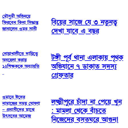
মৌসুমী অভিনয়ে
বিয়ের সাজে যে ৩ নতুনত্ব
ফিরবেন কিনা সিদ্ধান্ত
জানালেন ওমর সানী
দেখা যাবে এ বছর
নোয়াখালীতে দায়িত্বে
টঙ্গী পূর্ব থানা এলাকায় পৃথক
অবহেলা করায়
অভিযানে ৭ ডাকাত সদস্য
১২শিক্ষককে অব্যাহতি
গ্রেফতার
ওমানে ঈদের
লক্ষ্মীপুরে চাঁদা না পেয়ে খুন
নামাজের সময় ঘোষণা
: মামলা থেকে বাঁচতে
– প্রবাসীদের মাঝে
উৎসবের আমেজ
নিজেদের বসতঘরে আগুন!