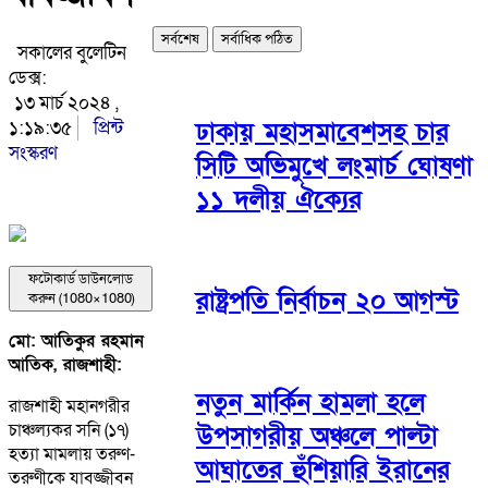
সর্বশেষ
সর্বাধিক পঠিত
সকালের বুলেটিন
ডেক্স:
১৩ মার্চ ২০২৪ ,
১:১৯:৩৫
প্রিন্ট
ঢাকায় মহাসমাবেশসহ চার
সংস্করণ
সিটি অভিমুখে লংমার্চ ঘোষণা
১১ দলীয় ঐক্যের
ফটোকার্ড ডাউনলোড
রাষ্ট্রপতি নির্বাচন ২০ আগস্ট
করুন (1080×1080)
মো: আতিকুর রহমান
আতিক, রাজশাহী:
নতুন মার্কিন হামলা হলে
রাজশাহী মহানগরীর
চাঞ্চল্যকর সনি (১৭)
উপসাগরীয় অঞ্চলে পাল্টা
হত্যা মামলায় তরুণ-
আঘাতের হুঁশিয়ারি ইরানের
তরুণীকে যাবজ্জীবন