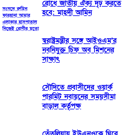
রোধে জাতীয় ঐক্য দৃঢ় করতে
সংসদে রুমিন
হবে: মাহ্দী আমিন
ফারহানা আমার
এলাকার হাসপাতাল
নিজেই রোগীর মতো
স্বরাষ্ট্রমন্ত্রীর সঙ্গে আইওএম’র
নবনিযুক্ত চিফ অব মিশনের
সাক্ষাৎ
সৌদিতে প্রবাসীদের ওয়ার্ক
পারমিট নবায়নের সময়সীমা
বাড়াল কর্তৃপক্ষ
তেঁতুলিয়ায় ইউএনওকে ঘিরে