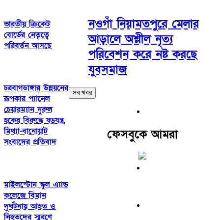
নওগাঁ নিয়ামতপুরে মেলার
ভারতীয় ক্রিকেট
বোর্ডের নেতৃত্বে
আড়ালে অশ্লীল নৃত্য
পরিবর্তন আসছে
পরিবেশন করে নষ্ট করছে
যুবসমাজ
চরবাগডাঙ্গার উন্নয়নের
সব খবর
রূপকার প্যানেল
চেয়ারম্যান নুরুল
হকের বিরুদ্ধে ষড়যন্ত্র,
মিথ্যা-বানোয়াট
ফেসবুকে আমরা
সংবাদের প্রতিবাদ
মাইলস্টোন স্কুল এ্যান্ড
কলেজে বিমান
দুর্ঘটনায় আহত ও
নিহতদের স্মরণে