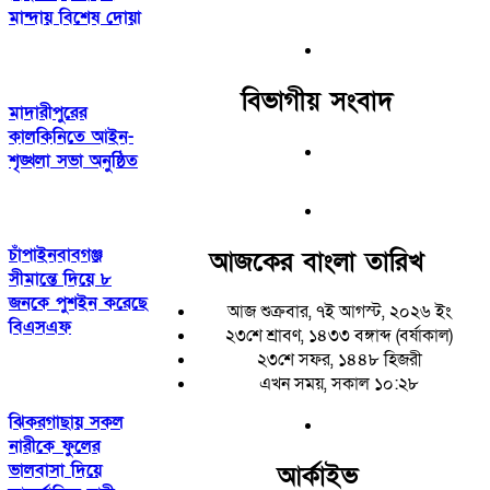
মান্দায় বিশেষ দোয়া
বিভাগীয় সংবাদ
মাদারীপুরের
কালকিনিতে আইন-
শৃঙ্খলা সভা অনুষ্ঠিত
চাঁপাইনবাবগঞ্জ
আজকের বাংলা তারিখ
সীমান্তে দিয়ে ৮
জনকে পুশইন করেছে
আজ শুক্রবার, ৭ই আগস্ট, ২০২৬ ইং
বিএসএফ
২৩শে শ্রাবণ, ১৪৩৩ বঙ্গাব্দ (বর্ষাকাল)
২৩শে সফর, ১৪৪৮ হিজরী
এখন সময়, সকাল ১০:২৮
ঝিকরগাছায় সকল
নারীকে ফুলের
ভালবাসা দিয়ে
আর্কাইভ