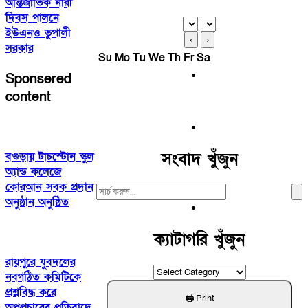
আন্তর্জাতিক নারী
দিবস পালনে
ইউএনও ভুপালী
‹
›
সরকার
Su
Mo
Tu
We
Th
Fr
Sa
Sponsered
content
সংবাদ খুঁজুন
বগুড়ায় টাচস্টোন স্কুল
অ্যান্ড কলেজে
কোরআন সবক প্রদান
Search
অনুষ্ঠান অনুষ্ঠিত
For:
ক্যাটাগরি খুঁজুন
রায়পুরে যুবদলের
ক্যাটাগরি
নবগঠিত কমিটিকে
খুঁজুন
প্রশ্নবিদ্ধ করে
অপপ্রচারের প্রতিবাদে