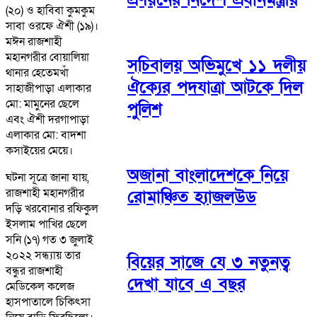
(২০) ও হাবিবা কুমকুম
সাবা ওরফে ঐশী (১৯)।
মঈন রাজশাহী
মহানগরীর বোয়ালিয়া
সচিবালয় অভিমুখে ১১ দলীয়
থানার হেতেমখাঁ
ঐক্যের পদযাত্রা আটকে দিল
সাহাজীপাড়া এলাকার
মো: মামুনের ছেলে
পুলিশ
এবং ঐশী দরগাপাড়া
এলাকার মো: বাদশা
কসাইয়ের মেয়ে।
অজানা বাংলাদেশকে নিয়ে
ঘটনা সূত্রে জানা যায়,
রাজশাহী মহানগরীর
রোমাঞ্চিত হ্যাজলউড
দড়ি খরবোনার রফিকুল
ইসলাম পাখির ছেলে
সনি (১৭) গত ৩ জুলাই
২০২২ সন্ধ্যায় তার
বিয়ের সাজে যে ৩ নতুনত্ব
বন্ধুর রাজশাহী
দেখা যাবে এ বছর
মেডিকেল কলেজ
হাসপাতালে চিকিৎসা