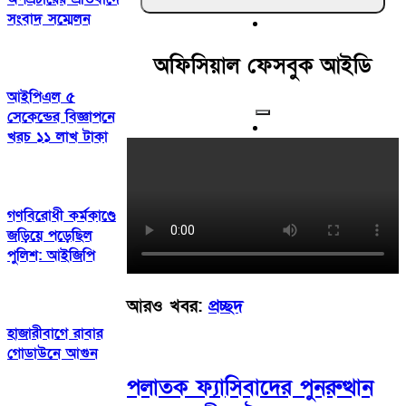
সংবাদ সম্মেলন
অফিসিয়াল ফেসবুক আইডি
আইপিএল ৫
সেকেন্ডের বিজ্ঞাপনে
খরচ ১১ লাখ টাকা
গণবিরোধী কর্মকাণ্ডে
জড়িয়ে পড়েছিল
পুলিশ: আইজিপি
আরও খবর:
প্রচ্ছদ
হাজারীবাগে রাবার
গোডাউনে আগুন
পলাতক ফ্যাসিবাদের পুনরুত্থান