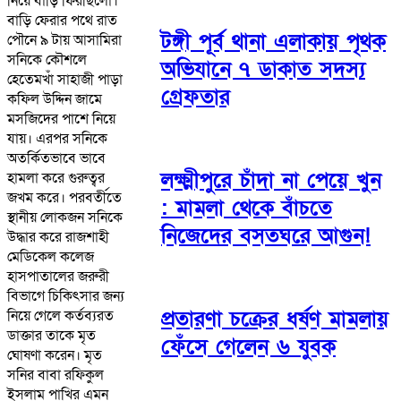
নিয়ে বাড়ি ফিরছিলো।
বাড়ি ফেরার পথে রাত
টঙ্গী পূর্ব থানা এলাকায় পৃথক
পৌনে ৯ টায় আসামিরা
সনিকে কৌশলে
অভিযানে ৭ ডাকাত সদস্য
হেতেমখাঁ সাহাজী পাড়া
গ্রেফতার
কফিল উদ্দিন জামে
মসজিদের পাশে নিয়ে
যায়। এরপর সনিকে
অতর্কিতভাবে ভাবে
লক্ষ্মীপুরে চাঁদা না পেয়ে খুন
হামলা করে গুরুত্বর
জখম করে। পরবর্তীতে
: মামলা থেকে বাঁচতে
স্থানীয় লোকজন সনিকে
নিজেদের বসতঘরে আগুন!
উদ্ধার করে রাজশাহী
মেডিকেল কলেজ
হাসপাতালের জরুরী
বিভাগে চিকিৎসার জন্য
প্রতারণা চক্রের ধর্ষণ মামলায়
নিয়ে গেলে কর্তব্যরত
ডাক্তার তাকে মৃত
ফেঁসে গেলেন ৬ যুবক
ঘোষণা করেন। মৃত
সনির বাবা রফিকুল
ইসলাম পাখির এমন