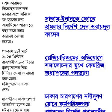
সশ্রম কারাদণ্ড
দিয়েছেন আদালত।
হত্যার আগে সনিকে
সাদ্দাম-ইনানকে ফোনে
অপহরণের জন্য
আসামিদের আরও ১০
হামলার নির্দেশ দেন ওবায়দুল
বছর করে সশ্রম
কাদের
কারাদণ্ড দেওয়া
হয়েছে।
গতকাল ১১ই মার্চ
প্লেজিয়ারিজমের অভিযোগে
২০২৪ খ্রিস্টাব্দ
রাজশাহী’র দ্রুত বিচার
সমালোচনার মুখে কেমব্রিজ
ট্রাইব্যুনালের বিজ্ঞ
অধ্যাপকের পদত্যাগ
সিনিয়র জেলা ও দায়রা
জজ মোহা:
মহিদুজ্জামান এ রায়
দেন।
ঢাকার চারপাশের নদীদূষণ
যাবজ্জীবন কারাদণ্ডপ্রাপ্ত
রোধে কর্মপরিকল্পনা
আসামিরা হলেন মো:
মঈন ওরফে আন্নাফ
প্রণয়নের নির্দেশ প্রধানমন্ত্রীর