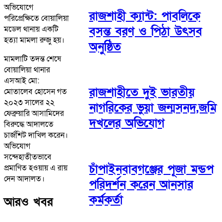
অভিযোগে
রাজশাহী ক্যান্ট: পাবলিকে
পরিপ্রেক্ষিতে বোয়ালিয়া
বসন্ত বরণ ও পিঠা উৎসব
মডেল থানায় একটি
হত্যা মামলা রুজু হয়।
অনুষ্ঠিত
মামলাটি তদন্ত শেষে
বোয়ালিয়া থানার
এসআই মো:
রাজশাহীতে দুই ভারতীয়
মোতালেব হোসেন গত
২০২৩ সালের ২২
নাগরিকের ভুয়া জন্মসনদ,জমি
ফেব্রুয়ারি আসামিদের
দখলের অভিযোগ
বিরুদ্ধে আদালতে
চার্জশিট দাখিল করেন।
অভিযোগ
সন্দেহাতীতভাবে
চাঁপাইনবাবগঞ্জের পূজা মন্ডপ
প্রমাণিত হওয়ায় এ রায়
দেন আদালত।
পরিদর্শন করেন আনসার
কর্মকর্তা
আরও খবর