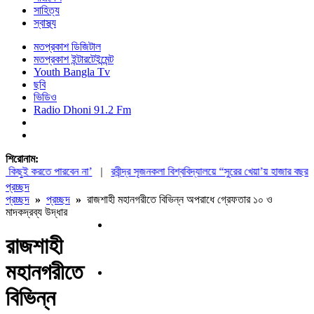
সাহিত্য
স্বাস্থ্য
মতপ্রকাশ ডিজিটাল
মতপ্রকাশ ইন্টারটেইন্মেন্ট
Youth Bangla Tv
ছবি
ভিডিও
Radio Dhoni 91.2 Fm
শিরোনাম:
িছুই করতে পারবেন না’
|
রবীন্দ্র সৃজনকলা বিশ্ববিদ্যালয়ে “সুরের খেয়া’য় হাজার বছর” শীর
প্রচ্ছদ
প্রচ্ছদ
»
প্রচ্ছদ
»
রাজশাহী মহানগরীতে বিভিন্ন অপরাধে গ্রেফতার ১০ ও
মাদকদ্রব্য উদ্ধার
রাজশাহী
মহানগরীতে
বিভিন্ন