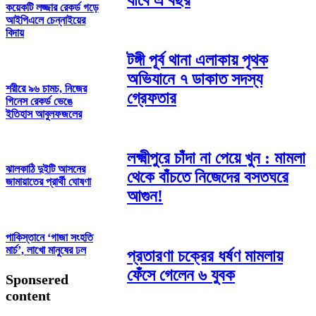
যাবে এ বছর
কয়েকটি লজ্জার রেকর্ড গড়ে
আইপিএলে চেন্নাইয়ের
বিদায়
টঙ্গী পূর্ব থানা এলাকায় পৃথক
অভিযানে ৭ ডাকাত সদস্য
শরীরে ৯৬ চামচ, নিজের
গ্রেফতার
গিনেস রেকর্ড ভেঙে
ইতিহাস আবুলফজলের
লক্ষ্মীপুরে চাঁদা না পেয়ে খুন : মামলা
ঝালকাঠি দুইটি আসনের
থেকে বাঁচতে নিজেদের বসতঘরে
জামায়াতের প্রার্থী ঘোষণা
আগুন!
পাকিস্তানে ‘গাজা সংহতি
মার্চ’, লাখো মানুষের ঢল
প্রতারণা চক্রের ধর্ষণ মামলায়
ফেঁসে গেলেন ৬ যুবক
Sponsered
content