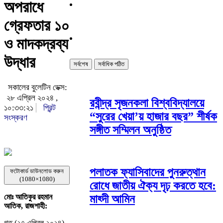
অপরাধে
গ্রেফতার ১০
ও মাদকদ্রব্য
উদ্ধার
সর্বশেষ
সর্বাধিক পঠিত
সকালের বুলেটিন ডেক্স:
২৮ এপ্রিল ২০২৪ ,
রবীন্দ্র সৃজনকলা বিশ্ববিদ্যালয়ে
১০:৩৩:২১
প্রিন্ট
“সুরের খেয়া’য় হাজার বছর” শীর্ষক
সংস্করণ
সঙ্গীত সম্মিলন অনুষ্ঠিত
পলাতক ফ্যাসিবাদের পুনরুত্থান
ফটোকার্ড ডাউনলোড করুন
(1080×1080)
রোধে জাতীয় ঐক্য দৃঢ় করতে হবে:
মাহ্দী আমিন
মোঃ আতিকুর রহমান
আতিক, রাজশাহী:
গত (২৭ এপ্রিল ২০২৪)