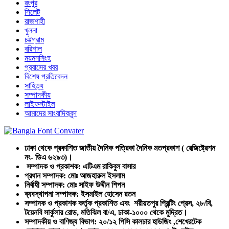
রংপুর
সিলেট
রাজশাহী
খুলনা
চট্টগ্রাম
বরিশাল
ময়মনসিংহ
প্রবাসের খবর
বিশেষ প্রতিবেদন
সাহিত্য
সম্পাদকীয়
লাইফস্টাইল
আমাদের সাংবাদিকবৃন্দ
ঢাকা থেকে প্রকাশিত জাতীয় দৈনিক পত্রিকা দৈনিক মতপ্রকাশ ( রেজিষ্ট্রেশন
নং- ডিএ ৬২৯৩)।
সম্পাদক ও প্রকাশক: এটিএম রাকিবুল বাসার
প্রধান সম্পাদক: মোঃ আজহারুল ইসলাম
নির্বাহী সম্পাদক: মোঃ সাইফ উদ্দীন শিপন
ব্যবস্থাপনা সম্পাদক: ইসমাইল হোসেন রতন
সম্পাদক ও প্রকাশক কর্তৃক প্রকাশিত এবং শরীয়তপুর প্রিন্টিং প্রেস, ২৮/বি,
টয়েনবি সার্কুলার রোড, মতিঝিল বা/এ, ঢাকা-১০০০ থেকে মুদ্রিত।
সম্পাদকীয় ও বাণিজ্য বিভাগ: ২০/১২ পিসি কালচার হাউজিং ,শেখেরটেক