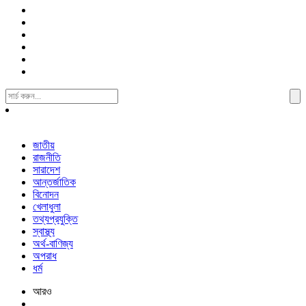
Search
For:
জাতীয়
রাজনীতি
সারাদেশ
আন্তর্জাতিক
বিনোদন
খেলাধুলা
তথ্যপ্রযুক্তি
স্বাস্থ্য
অর্থ-বাণিজ্য
অপরাধ
ধর্ম
আরও