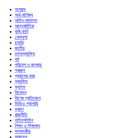
অপরাধ
অর্থ-বাণিজ্য
আইন-আদালত
আন্তর্জাতিক
কৃষি বার্তা
খেলাধুলা
চাকরি
জাতীয়
তথ্যপ্রযুক্তি
ধর্ম
পরিবেশ ও জলবায়ু
প্রচ্ছদ
প্রবাসের খবর
প্রযুক্তি
ফ্যাশন
বিনোদন
বিশেষ প্রতিবেদন
ভিডিও গ্যালারি
ভ্রমণ
রাজনীতি
লাইফস্টাইল
শিক্ষা ও শিক্ষাঙ্গন
সম্পাদকীয়
সারাদেশ