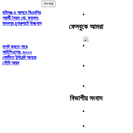
সব খবর
হবিগঞ্জ-৪ আসনে বিএনপির
প্রার্থী সৈয়দ মো. ফয়সল:
মাধবপুর-চুনারুঘাটে উচ্ছ্বাস
ফেসবুকে আমরা
দাপট কমতে পারে
আইপিএলের, ৬০০০
কোটিতে টুর্নামেন্ট আনছে
সৌদি আরব
বিভাগীয় সংবাদ