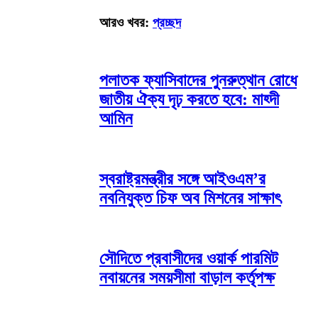
আরও খবর:
প্রচ্ছদ
পলাতক ফ্যাসিবাদের পুনরুত্থান রোধে
জাতীয় ঐক্য দৃঢ় করতে হবে: মাহ্দী
আমিন
স্বরাষ্ট্রমন্ত্রীর সঙ্গে আইওএম’র
নবনিযুক্ত চিফ অব মিশনের সাক্ষাৎ
সৌদিতে প্রবাসীদের ওয়ার্ক পারমিট
নবায়নের সময়সীমা বাড়াল কর্তৃপক্ষ