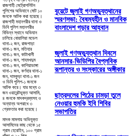
রাজশাহী মেট্রোপলিটন
বুয়েটে জুলাই গণঅভ্যুত্থানের
পুলিশের অভিযানে মোট ১০
জনকে আটক করা হয়েছে।
স্মরণসভা: বৈষম্যহীন ও মানবিক
রাজশাহী মহানগরীর থানা ও
বাংলাদেশ গড়ার আহ্বান
ডিবি পুলিশ মহানগরীর
বিভিন্ন স্থানে অভিযান
চালিয়ে বোয়ালিয়া মডেল
থানা-২ জন, রাজপাড়া
থানা-১ জন, মতিহার
জুলাই গণঅভ্যুত্থান দিবসে
থানা-১ জন, কাটাখালী
থানা-১ জন, শাহমখদুম
আনসার-ভিডিপির বৈপ্লবিক
থানা-১ জন, কাশিয়াডাঙ্গা
রূপান্তর ও সংস্কারের অঙ্গীকার
থানা-১ জন, কর্ণহার থানা-১
জন, দামকুড়া থানা-১ জন
ও ডিবি পুলিশ-১ জনকে
আটক করে। যার মধ্যে ৩
জন ওয়ারেন্টভুক্ত আসামি,
ছাত্রদলের পিঠের চামড়া তুলে
৪ জনকে মাদকদ্রব্যসহ ও
নেওয়ার হুমকি ইবি শিবির
অন্যান্য অপরাধে ৩
গ্রেফতার করা হয়েছে।
সভাপতির
মাদক মামলায় অভিযুক্ত
আসামিদের কাছ থেকে ১৫
গ্রাম হেরোইন, ১০০ গ্রাম
গাঁজা ও ২০ পিস