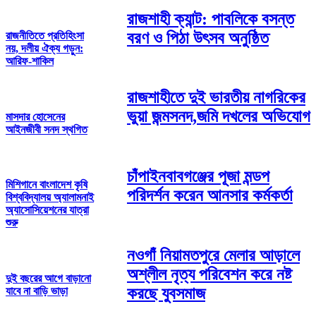
রাজশাহী ক্যান্ট: পাবলিকে বসন্ত
বরণ ও পিঠা উৎসব অনুষ্ঠিত
রাজনীতিতে প্রতিহিংসা
নয়, দলীয় ঐক্য গড়ুন:
আরিফ-শাকিল
রাজশাহীতে দুই ভারতীয় নাগরিকের
ভুয়া জন্মসনদ,জমি দখলের অভিযোগ
মাসদার হোসেনের
আইনজীবী সনদ স্থগিত
চাঁপাইনবাবগঞ্জের পূজা মন্ডপ
মিশিগানে বাংলাদেশ কৃষি
পরিদর্শন করেন আনসার কর্মকর্তা
বিশ্ববিদ্যালয় অ্যালামনাই
অ্যাসোসিয়েশনের যাত্রা
শুরু
নওগাঁ নিয়ামতপুরে মেলার আড়ালে
অশ্লীল নৃত্য পরিবেশন করে নষ্ট
দুই বছরের আগে বাড়ানো
করছে যুবসমাজ
যাবে না বাড়ি ভাড়া