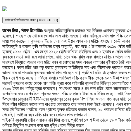
ফটোকার্ড ডাউনলোড করুন (1080×1080)
রাশেদ মিয়া , স্টাফ রিপোর্টার:
বগুড়ার সারিয়াকান্দিতে চরাঞ্চল সহ বিভিন্ন এলাকার কৃষক
হয়েছে। গাছে গাছে থোকায় থোকায় লাল মরিচ দুলছে। সারা মাঠজুরে এখন লাল মরিচ তোলার
সময় পার করছেন। কৃষকদের টিনের চালা এবং উঠান এখন লাল মরিচে হাসছে। কেউ আবার ল
সারিয়াকান্দি উপজেলা কৃষি অফিসের তথ্য অনুযায়ী, গত বছর এ উপজেলায় ৩৩১০ হেক্টর জম
হয়েছে ৩১১০ হেক্টর। এর মধ্যে ২১২৫ হেক্টর জমিতে হাইব্রিড এবং ১ হাজার ৫ হেক্টর 
কৃষকদের সাথে কথা বলে জানা গেছে, মরিচ চাষে খরচ বৃদ্ধি এবং বাজারে মরিচের ভালো দাম
সারাদশে বিখ্যাত বগুড়ার লাল মরিচ বপন বা রোপনের সময় এবছর লাগাতার বৃষ্টিপাতে বৈরী আ
করছেন। ফলে মরিচ গাছ বড় করতে কৃষকদের অতিরিক্ত সার এবং কীটনাশক প্রয়োগ করতে
ভালো দাম না পাওয়ায় কৃষকেরা ভালো লাভ পাচ্ছেন না। প্রতিমণ মরিচ উত্তোলন করতে
টাকার বেশি খরচ হচ্ছে। এদিকে বাজারে প্রতিমণ মরিচ ৫৫০ টাকা থেকে ৬০০ টাকা পর্যন্ত
সরাসরি কৃষকের কাছে থেকে লাল মরিচ ক্রয় করে পাইকারি ব্যবসায়ীরা বিভিন্ন কোম্পানিত
১৯০০ টাকা মণ পর্যন্ত ক্রয় করেছেন। সাধারণত সাড়ে ৪ মণ লাল মরিচ রোদে ভালোভাবে শু
অপরদিকে বাজারে প্রতিমণ পুরাতন শুকনা মরিচ ৮ হাজার টাকা করে বিক্রি হচ্ছে। তাই নিরু
উপজেলার চালুয়াবাড়ী ইউনিয়নের সুজাতপুর চরের কৃষক রিপণ মিয়া জানান, গত বছর মরিচ 
দিকে কাঁচা মরিচের ভালো দাম পাওয়ায় কোনমতে তার আসল টাকা উঠে এসেছে। এখন বাজারে
সদর ইউনিয়নের পারতিত পরল গ্রামের কৃষক মতিজার রহমান বলেন, ২০ শতাংশ জমিতে মরি
পেয়েছি। তাই এ বছর মরিচ চাষ করে কোনও লাভ পেলাম না।
পাইকারি ব্যবসায়ী পৌর এলাকার রনি মিয়া বলেন, প্রতিমণ ১৭ শ টাকা থেকে ১৯ শ টাকা প
শুকিয়ে কিছুদিন সংরক্ষণ করে দাম বৃদ্ধি পেলে বিক্রি করবো।
সরকার মরিচের বাজার দর মনিটরিং করে মরিচের ন্যায্যমূল্য ঠিক করলে শুকনা মরিচে লাভ হ