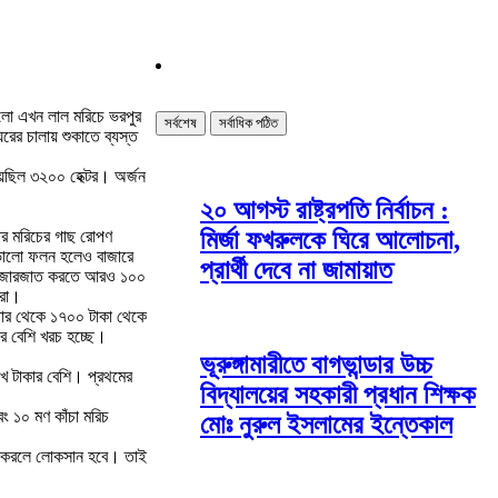
ুলো এখন লাল মরিচে ভরপুর
সর্বশেষ
সর্বাধিক পঠিত
ের চালায় শুকাতে ব্যস্ত
য়েছিল ৩২০০ হেক্টর। অর্জন
২০ আগস্ট রাষ্ট্রপতি নির্বাচন :
মির্জা ফখরুলকে ঘিরে আলোচনা,
বার মরিচের গাছ রোপণ
ভালো ফলন হলেও বাজারে
প্রার্থী দেবে না জামায়াত
 বাজারজাত করতে আরও ১০০
েরা।
াজার থেকে ১৭০০ টাকা থেকে
র বেশি খরচ হচ্ছে।
ভূরুঙ্গামারীতে বাগভান্ডার উচ্চ
খ টাকার বেশি। প্রথমের
বিদ্যালয়ের সহকারী প্রধান শিক্ষক
 ১০ মণ কাঁচা মরিচ
মোঃ নুরুল ইসলামের ইন্তেকাল
্রি করলে লোকসান হবে। তাই