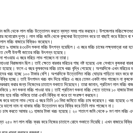
রা এখন জমি থেকে লাল মরিচ উত্তোলন করতে ব্যস্ত সময় পার করছেন। উপজেলার মরিচক্ষেতগ
 মনোরোম দৃশ্য। লাল মরিচ জমি থেকে কৃষকেরা উত্তোলন করে তা বাছাই করে উঠানে বা ঘর
াল মরিচ বাজারে বিক্রিও করেছেন।
িতে ৯ হাজার ৪৩৩টন শুকনা মরিচ উৎপন্ন হয়েছিল। এ বছর মরিচ চাষের লক্ষ্যমাত্রা ধরা হ
জমিতে দেশী উফসী জাতের মরিচ উৎপন্ন হয়েছে।
 না পাওয়ায় এ বছর মরিচে লাভ পাচ্ছেন না তারা।
বহাওয়া বিরাজমান ছিল। তাই ক্ষেতে বারবার মরিচের গাছ নষ্ট হয়েছে এবং সেখানে কৃষকরা বার
 হয়েছে। ফলে এ বছর কৃষকদের মরিচ চাষে খরচ বৃদ্ধি পেয়েছে। অপরদিকে এখন মরিচের 
 তাদের খরচ হচ্ছে ১০০ টাকার বেশি। অপরদিকে উত্তোলিত মরিচ ঘোড়ার গাড়িতে বহন করে
 বিক্রি হচ্ছে। তাই উৎপাদন খরচ বাদ দিয়ে মরিচে এ বছর তেমন একটা লাভ পাচ্ছেন না কৃষক
ে সরবরাহ করার জন্য নিজেদের চাতালে শুকাতে দিয়েছেন। তারা জানান, প্রতিমণ লাল মরিচ ব
কিয়ে ১ মণ শুকনা মরিচ পাওয়া যায়। তাই প্রতিমণ শুকনা মরিচ পেতে তাদের ১০ হাজার টাকা
পায় হয়ে মরিচ শুকিয়ে তারা এখনি বিক্রি না করে তা সংরক্ষণ করছেন।
চাষ করে ভালো লাভ পেয়ে এ বছর তিনি ১৩ বিঘা জমিতে মরিচ চাষ করেছেন। খরচ হয়েছে ৩ লা
 ভালো দাম না থাকায় মরিচ উত্তোলন করে বিক্রি করে তিনি লাভ পাচ্ছেন না।
চ চাষ করতে আমার ২১ হাজার টাকা খরচ হয়েছে। ২০ শতাংশ জমি থেকে ৮ মণ লাল মরিচ এবং
র্যন্ত ২৫০ মণ লাল মরিচ ক্রয় করে নিজের চাতালে রোদে শুকাতে দিয়েছি। এখন বাজারে বিক
বে বলে ধারনা করছেন কৃষকরা।