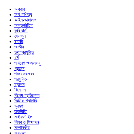
অপরাধ
অর্থ-বাণিজ্য
আইন-আদালত
আন্তর্জাতিক
কৃষি বার্তা
খেলাধুলা
চাকরি
জাতীয়
তথ্যপ্রযুক্তি
ধর্ম
পরিবেশ ও জলবায়ু
প্রচ্ছদ
প্রবাসের খবর
প্রযুক্তি
ফ্যাশন
বিনোদন
বিশেষ প্রতিবেদন
ভিডিও গ্যালারি
ভ্রমণ
রাজনীতি
লাইফস্টাইল
শিক্ষা ও শিক্ষাঙ্গন
সম্পাদকীয়
সারাদেশ