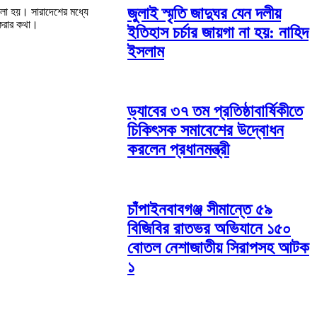
জুলাই স্মৃতি জাদুঘর যেন দলীয়
ভালো হয়। সারাদেশের মধ্যে
 করার কথা।
ইতিহাস চর্চার জায়গা না হয়: নাহিদ
ইসলাম
ড্যাবের ৩৭ তম প্রতিষ্ঠাবার্ষিকীতে
চিকিৎসক সমাবেশের উদ্বোধন
করলেন প্রধানমন্ত্রী
চাঁপাইনবাবগঞ্জ সীমান্তে ৫৯
বিজিবির রাতভর অভিযানে ১৫০
বোতল নেশাজাতীয় সিরাপসহ আটক
১