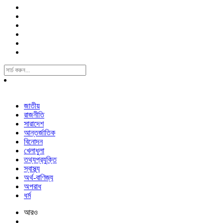
Search
For:
জাতীয়
রাজনীতি
সারাদেশ
আন্তর্জাতিক
বিনোদন
খেলাধুলা
তথ্যপ্রযুক্তি
স্বাস্থ্য
অর্থ-বাণিজ্য
অপরাধ
ধর্ম
আরও