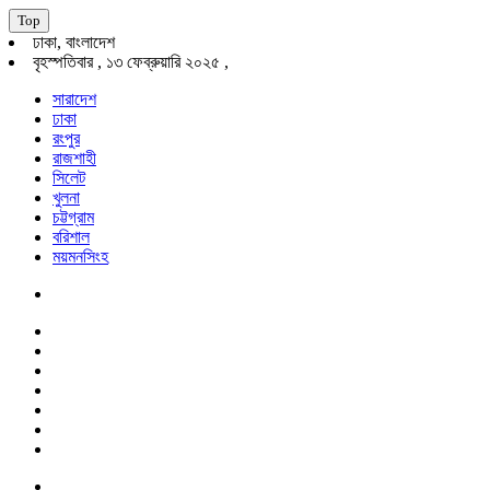
Top
ঢাকা, বাংলাদেশ
বৃহস্পতিবার , ১৩ ফেব্রুয়ারি ২০২৫ ,
সারাদেশ
ঢাকা
রংপুর
রাজশাহী
সিলেট
খুলনা
চট্টগ্রাম
বরিশাল
ময়মনসিংহ