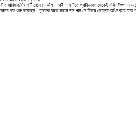
দী বিধৌত সারিয়াকান্দির মাটি বেলে দোআঁশ। তাই এ মাটিতে প্রাচীনকাল থেকেই মরিচ উৎপাদন 
উত্তোলন করা শুরু করেছেন। কৃষকরা যাতে ভালো দাম পান সে বিষয়ে ভোক্তা অধিদপ্তর কাজ