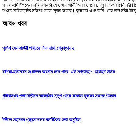
সারিয়াকান্দি উপজেলা কৃষি কর্মকর্তা মোহাম্মাদ আলী জিন্নাহ বলেন, যমুনা এবং বাঙালি ন
বগুড়ার সারিয়াকান্দির মরিচের ভালো সুনাম রয়েছে। কৃষকেরা এখন জমি থেকে লাল মরিচ 
আরও খবর
পুলিশ-সেনাবাহিনী পরিচয়ে চাঁদা দাবি, গ্রেপ্তার-৫
রাশিয়া-ইউক্রেন সংঘাতের অবসান হতে পারে ‘এই সপ্তাহে’: হোয়াইট হাউস
গাইবান্ধার পলাশবাড়ীতে আবর্জনার স্তূপ থেকে অজ্ঞাত যুবকের মরদেহ উদ্ধার
টঙ্গীতে মহানগর প্রজন্ম দলের মতবিনিময় সভা অনুষ্ঠিত