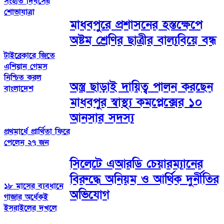
সংহতি দিবসের
শোভাযাত্রা
মাধবপুরে প্রশাসনের হস্তক্ষেপে
অষ্টম শ্রেণির ছাত্রীর বাল্যবিয়ে বন্ধ
টাইব্রেকারে জিতে
এশিয়ান গেমস
নিশ্চিত করল
অস্ত্র ছাড়াই দায়িত্ব পালন করছেন
বাংলাদেশ
মাধবপুর স্বাস্থ্য কমপ্লেক্সের ১০
আনসার সদস্য
প্রথমার্ধে প্রার্থিতা ফিরে
পেলেন ২৭ জন
সিলেটে এআরডি চেয়ারম্যানের
বিরুদ্ধে অনিয়ম ও আর্থিক দুর্নীতির
১৮ মাসের ব্যবধানে
অভিযোগ
গাজার অর্ধেকই
ইসরাইলের দখলে