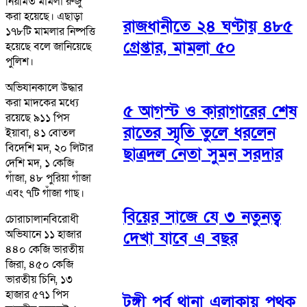
নিয়মিত মামলা রুজু
করা হয়েছে। এছাড়া
রাজধানীতে ২৪ ঘণ্টায় ৪৮৫
১৭৮টি মামলার নিষ্পত্তি
গ্রেপ্তার, মামলা ৫০
হয়েছে বলে জানিয়েছে
পুলিশ।
অভিযানকালে উদ্ধার
করা মাদকের মধ্যে
৫ আগস্ট ও কারাগারের শেষ
রয়েছে ৯১১ পিস
রাতের স্মৃতি তুলে ধরলেন
ইয়াবা, ৪১ বোতল
বিদেশি মদ, ২০ লিটার
ছাত্রদল নেতা সুমন সরদার
দেশি মদ, ১ কেজি
গাঁজা, ৪৮ পুরিয়া গাঁজা
এবং ৭টি গাঁজা গাছ।
বিয়ের সাজে যে ৩ নতুনত্ব
চোরাচালানবিরোধী
অভিযানে ১১ হাজার
দেখা যাবে এ বছর
৪৪০ কেজি ভারতীয়
জিরা, ৪৫০ কেজি
ভারতীয় চিনি, ১৩
হাজার ৫৭১ পিস
টঙ্গী পূর্ব থানা এলাকায় পৃথক