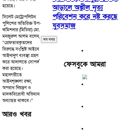
হয়েছে।
আড়ালে অশ্লীল নৃত্য
পরিবেশন করে নষ্ট করছে
সিলেট মেট্রোপলিটন
পুলিশের অতিরিক্ত উপ-
যুবসমাজ
কমিশনার (মিডিয়া) মো.
মনজুরুল আলম বলেন,
সব খবর
“গ্রেফতারকৃতদের
বিরুদ্ধে সংশ্লিষ্ট আইনে
আইনানুগ ব্যবস্থা গ্রহণ
করে আদালতে সোপর্দ
ফেসবুকে আমরা
করা হয়েছে।
মহানগরীতে
আইনশৃঙ্খলা রক্ষা,
অপরাধ নিয়ন্ত্রণ ও
মাদকবিরোধী অভিযান
অব্যাহত থাকবে।”
আরও খবর