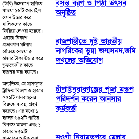
বসন্ত বরণ ও পিঠা উৎসব
(ডিবি) উদ্যোগে হারিয়ে
যাওয়া ১৬টি মোবাইল
অনুষ্ঠিত
ফোন উদ্ধার করে
মালিকদের কাছে
ফিরিয়ে দেওয়া হয়েছে।
এছাড়া বিকাশ
রাজশাহীতে দুই ভারতীয়
প্রতারণার ঘটনায়
নাগরিকের ভুয়া জন্মসনদ,জমি
হাতিয়ে নেওয়া ৫
হাজার টাকা উদ্ধার করে
দখলের অভিযোগ
ভুক্তভোগীর কাছে
হস্তান্তর করা হয়েছে।
অন্যদিকে, মে মাসজুড়ে
চাঁপাইনবাবগঞ্জের পূজা মন্ডপ
ট্রাফিক বিভাগ ৩ হাজার
৫৫১টি যানবাহনের
পরিদর্শন করেন আনসার
বিরুদ্ধে ব্যবস্থা গ্রহণ
কর্মকর্তা
করেছে। এর মধ্যে ১
হাজার ৬৯২টি গাড়ির
বিরুদ্ধে মামলা এবং ১
হাজার ৮৫৯টি
নওগাঁ নিয়ামতপুরে মেলার
যানবাহন আটক করা