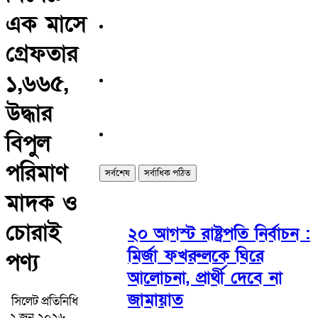
এক মাসে
গ্রেফতার
১,৬৬৫,
উদ্ধার
বিপুল
পরিমাণ
সর্বশেষ
সর্বাধিক পঠিত
মাদক ও
চোরাই
২০ আগস্ট রাষ্ট্রপতি নির্বাচন :
মির্জা ফখরুলকে ঘিরে
পণ্য
আলোচনা, প্রার্থী দেবে না
জামায়াত
সিলেট প্রতিনিধি
২ জুন ২০২৬ ,