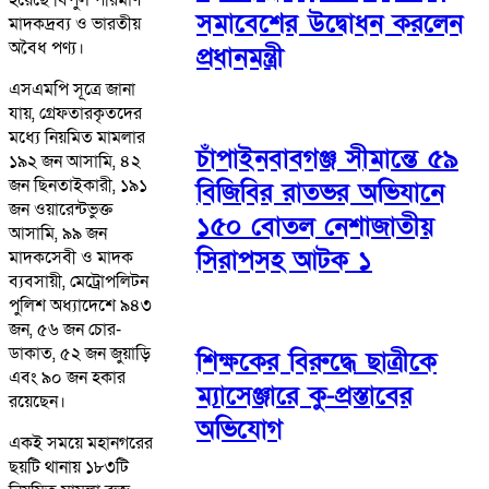
সমাবেশের উদ্বোধন করলেন
মাদকদ্রব্য ও ভারতীয়
অবৈধ পণ্য।
প্রধানমন্ত্রী
এসএমপি সূত্রে জানা
যায়, গ্রেফতারকৃতদের
মধ্যে নিয়মিত মামলার
চাঁপাইনবাবগঞ্জ সীমান্তে ৫৯
১৯২ জন আসামি, ৪২
জন ছিনতাইকারী, ১৯১
বিজিবির রাতভর অভিযানে
জন ওয়ারেন্টভুক্ত
১৫০ বোতল নেশাজাতীয়
আসামি, ৯৯ জন
সিরাপসহ আটক ১
মাদকসেবী ও মাদক
ব্যবসায়ী, মেট্রোপলিটন
পুলিশ অধ্যাদেশে ৯৪৩
জন, ৫৬ জন চোর-
ডাকাত, ৫২ জন জুয়াড়ি
শিক্ষকের বিরুদ্ধে ছাত্রীকে
এবং ৯০ জন হকার
ম্যাসেঞ্জারে কু-প্রস্তাবের
রয়েছেন।
অভিযোগ
একই সময়ে মহানগরের
ছয়টি থানায় ১৮৩টি