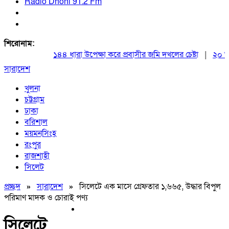
Radio Dhoni 91.2 Fm
শিরোনাম:
১৪৪ ধারা উপেক্ষা করে প্রবাসীর জমি দখলের চেষ্টা
|
২০ আগস্ট
সারাদেশ
খুলনা
চট্টগ্রাম
ঢাকা
বরিশাল
ময়মনসিংহ
রংপুর
রাজশাহী
সিলেট
প্রচ্ছদ
»
সারাদেশ
»
সিলেটে এক মাসে গ্রেফতার ১,৬৬৫, উদ্ধার বিপুল
পরিমাণ মাদক ও চোরাই পণ্য
সিলেটে