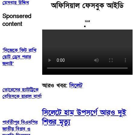
মেসবাহ উদ্দিন
অফিসিয়াল ফেসবুক আইডি
Sponsered
content
‘নিজেকে ফিট রাখি
ছোট ড্রেস পরার
জন্যই’
আরও খবর:
সিলেট
তোরেসের হ্যাটট্রিকে
বেতিসকে হারাল বার্সা
সিলেটে হাম উপসর্গে আরও দুই
শিশুর মৃত্যু
পার্বতীপুর বিএনপির
জাতীয় বিপ্লব ও