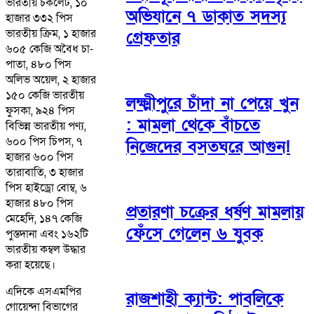
ভারতীয় চকলেট, ১০
অভিযানে ৭ ডাকাত সদস্য
হাজার ৩৩২ পিস
ভারতীয় ক্রিম, ১ হাজার
গ্রেফতার
৬০৫ কেজি অবৈধ চা-
পাতা, ৪৮০ পিস
অলিভ অয়েল, ২ হাজার
১৫০ কেজি ভারতীয়
লক্ষ্মীপুরে চাঁদা না পেয়ে খুন
ফুসকা, ৯২৪ পিস
: মামলা থেকে বাঁচতে
বিভিন্ন ভারতীয় পণ্য,
৬০০ পিস চিপস, ৭
নিজেদের বসতঘরে আগুন!
হাজার ৬০০ পিস
তারাবাতি, ৩ হাজার
পিস হাইড্রো বোম্ব, ৬
হাজার ৪৮০ পিস
প্রতারণা চক্রের ধর্ষণ মামলায়
মেহেদি, ১৪৭ কেজি
ফেঁসে গেলেন ৬ যুবক
পুস্তদানা এবং ১৬২টি
ভারতীয় কম্বল উদ্ধার
করা হয়েছে।
এদিকে এসএমপির
রাজশাহী ক্যান্ট: পাবলিকে
গোয়েন্দা বিভাগের