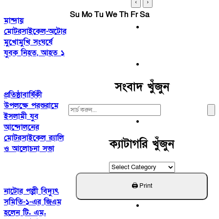
‹
›
Su
Mo
Tu
We
Th
Fr
Sa
মান্দায়
মোটরসাইকেল-অটোর
মুখোমুখি সংঘর্ষে
যুবক নিহত, আহত ১
সংবাদ খুঁজুন
প্রতিষ্ঠাবার্ষিকী
উপলক্ষে পরশুরামে
Search
ইসলামী যুব
For:
আন্দোলনের
মোটরসাইকেল র‌্যালি
ক্যাটাগরি খুঁজুন
ও আলোচনা সভা
ক্যাটাগরি
খুঁজুন
নাটোর পল্লী বিদ্যুৎ
সমিতি-১-এর জিএম
হলেন টি. এম.