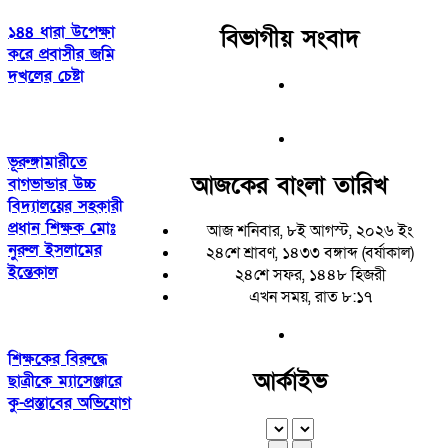
১৪৪ ধারা উপেক্ষা
বিভাগীয় সংবাদ
করে প্রবাসীর জমি
দখলের চেষ্টা
ভূরুঙ্গামারীতে
আজকের বাংলা তারিখ
বাগভান্ডার উচ্চ
বিদ্যালয়ের সহকারী
প্রধান শিক্ষক মোঃ
আজ শনিবার, ৮ই আগস্ট, ২০২৬ ইং
নুরুল ইসলামের
২৪শে শ্রাবণ, ১৪৩৩ বঙ্গাব্দ (বর্ষাকাল)
ইন্তেকাল
২৪শে সফর, ১৪৪৮ হিজরী
এখন সময়, রাত ৮:১৭
শিক্ষকের বিরুদ্ধে
আর্কাইভ
ছাত্রীকে ম্যাসেঞ্জারে
কু-প্রস্তাবের অভিযোগ