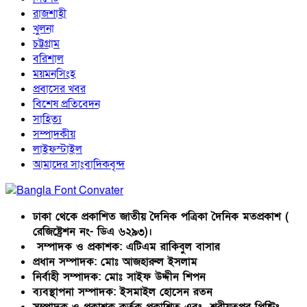
রাজশাহী
খুলনা
চট্টগ্রাম
বরিশাল
ময়মনসিংহ
প্রবাসের খবর
বিশেষ প্রতিবেদন
সাহিত্য
সম্পাদকীয়
লাইফস্টাইল
আমাদের সাংবাদিকবৃন্দ
ঢাকা থেকে প্রকাশিত জাতীয় দৈনিক পত্রিকা দৈনিক মতপ্রকাশ (
রেজিষ্ট্রেশন নং- ডিএ ৬২৯৩)।
সম্পাদক ও প্রকাশক: এটিএম রাকিবুল বাসার
প্রধান সম্পাদক: মোঃ আজহারুল ইসলাম
নির্বাহী সম্পাদক: মোঃ সাইফ উদ্দীন শিপন
ব্যবস্থাপনা সম্পাদক: ইসমাইল হোসেন রতন