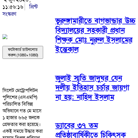
১১:৫৬:১৬
প্রিন্ট
সংস্করণ
ভূরুঙ্গামারীতে বাগভান্ডার উচ্চ
বিদ্যালয়ের সহকারী প্রধান
শিক্ষক মোঃ নুরুল ইসলামের
ইন্তেকাল
ফটোকার্ড ডাউনলোড
করুন (1080×1080)
জুলাই স্মৃতি জাদুঘর যেন
দলীয় ইতিহাস চর্চার জায়গা
সিলেট মেট্রোপলিটন
না হয়: নাহিদ ইসলাম
পুলিশের (এসএমপি)
পরিচালিত বিভিন্ন
অভিযানে গত মে মাসে
১ হাজার ৬৬৫ জনকে
ড্যাবের ৩৭ তম
গ্রেফতার করা হয়েছে।
একই সময়ে উদ্ধার করা
প্রতিষ্ঠাবার্ষিকীতে চিকিৎসক
হয়েছে বিপুল পরিমাণ