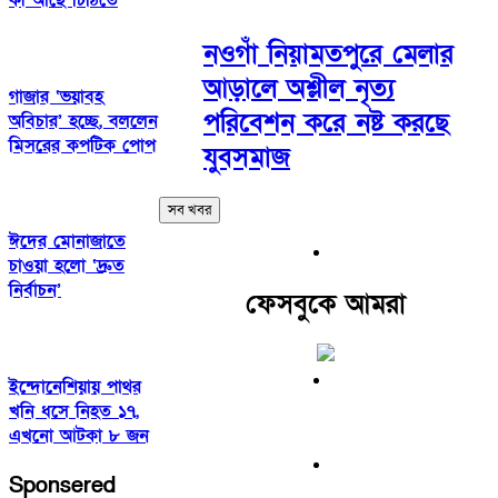
কী আছে চিঠিতে
নওগাঁ নিয়ামতপুরে মেলার
আড়ালে অশ্লীল নৃত্য
গাজার ‘ভয়াবহ
পরিবেশন করে নষ্ট করছে
অবিচার’ হচ্ছে, বললেন
মিসরের কপটিক পোপ
যুবসমাজ
সব খবর
ঈদের মোনাজাতে
চাওয়া হলো ‘দ্রুত
নির্বাচন’
ফেসবুকে আমরা
ইন্দোনেশিয়ায় পাথর
খনি ধসে নিহত ১৭,
এখনো আটকা ৮ জন
Sponsered