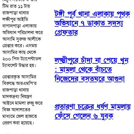
টিম রাত ১১ টায়
টঙ্গী পূর্ব থানা এলাকায় পৃথক
রাজপাড়া থানার
লক্ষীপুর আইডি
অভিযানে ৭ ডাকাত সদস্য
বাগানপাড়া এলাকায়
গ্রেফতার
অভিযান পরিচালনা করে
আসামি সুরুজ আলীকে
গ্রেপ্তার করে। এসময়
আসামির কাছ থেকে
২০০ পিস ট্যাপেন্টাডল
লক্ষ্মীপুরে চাঁদা না পেয়ে খুন
ট্যাবলেট উদ্ধার হয়।
: মামলা থেকে বাঁচতে
গ্রেপ্তারকৃত আসামির
নিজেদের বসতঘরে আগুন!
বিরুদ্ধে আরএমপি’র
রাজপাড়া থানায়
মাদকদ্রব্য নিয়ন্ত্রণ
আইনে মামলা রুজু করে
প্রতারণা চক্রের ধর্ষণ মামলায়
বিজ্ঞ আদালতের
ফেঁসে গেলেন ৬ যুবক
মাধ্যমে জেল হাজতে
প্রেরণ করা হয়েছে।