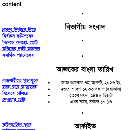
content
বিভাগীয় সংবাদ
ব্রাকসু নির্বাচন নিয়ে
নির্বাচন কমিশনের
বিরুদ্ধে অনাস্থা, ভোট
স্থগিতের দাবি ছাত্রদল
সমর্থিত প্যানেলের
আজকের বাংলা তারিখ
রাজশাহীতে গৃহবধূকে
আজ শুক্রবার, ৭ই আগস্ট, ২০২৬ ইং
হত্যা করে আত্মহত্যা
২৩শে শ্রাবণ, ১৪৩৩ বঙ্গাব্দ (বর্ষাকাল)
হিসেবে চালিয়ে
২৩শে সফর, ১৪৪৮ হিজরী
দেওয়ার চেষ্টা
এখন সময়, সকাল ১০:১৩
মাইলস্টোন স্কুলে
আর্কাইভ