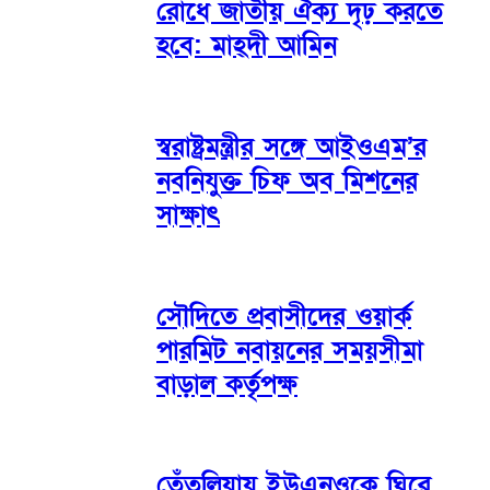
রোধে জাতীয় ঐক্য দৃঢ় করতে
হবে: মাহ্দী আমিন
স্বরাষ্ট্রমন্ত্রীর সঙ্গে আইওএম’র
নবনিযুক্ত চিফ অব মিশনের
সাক্ষাৎ
সৌদিতে প্রবাসীদের ওয়ার্ক
পারমিট নবায়নের সময়সীমা
বাড়াল কর্তৃপক্ষ
তেঁতুলিয়ায় ইউএনওকে ঘিরে