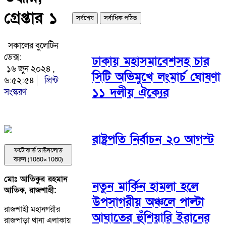
গ্রেপ্তার ১
সর্বশেষ
সর্বাধিক পঠিত
সকালের বুলেটিন
ডেক্স:
ঢাকায় মহাসমাবেশসহ চার
১৬ জুন ২০২৪ ,
সিটি অভিমুখে লংমার্চ ঘোষণা
৬:৫২:৫৪
প্রিন্ট
১১ দলীয় ঐক্যের
সংস্করণ
রাষ্ট্রপতি নির্বাচন ২০ আগস্ট
ফটোকার্ড ডাউনলোড
করুন (1080×1080)
মোঃ আতিকুর রহমান
নতুন মার্কিন হামলা হলে
আতিক, রাজশাহী:
উপসাগরীয় অঞ্চলে পাল্টা
রাজশাহী মহানগরীর
আঘাতের হুঁশিয়ারি ইরানের
রাজপাড়া থানা এলাকায়