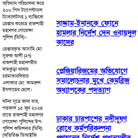
অভিযান পরিচালনা করে
২০০ পিস ট্যাপেন্টাডল
ট্যাবলেটসহ ১ ব্যক্তিকে
সাদ্দাম-ইনানকে ফোনে
গ্রেপ্তার করেছে রাজশাহী
মহানগর গোয়েন্দা
হামলার নির্দেশ দেন ওবায়দুল
পুলিশ (ডিবি)।
কাদের
গ্রেপ্তারকৃত আসামি মো:
সুরুজ আলী (২৭)
রাজশাহী মহানগরীর
দামকুড়া থানার
প্লেজিয়ারিজমের অভিযোগে
চরমাঝারদিয়ার
সমালোচনার মুখে কেমব্রিজ
এলাকার মো: কামরুল
অধ্যাপকের পদত্যাগ
ইসলামের ছেলে।
ঘটনা সূত্রে জানা যায়,
গতকাল ১৫ জুন ২০২৪
রাতে রাজশাহী মহানগর
ঢাকার চারপাশের নদীদূষণ
গোয়েন্দা পুলিশের উপ-
রোধে কর্মপরিকল্পনা
পুলিশ কমিশনার (ডিবি)
(অতিরিক্ত ডিআইজি
প্রণয়নের নির্দেশ প্রধানমন্ত্রীর