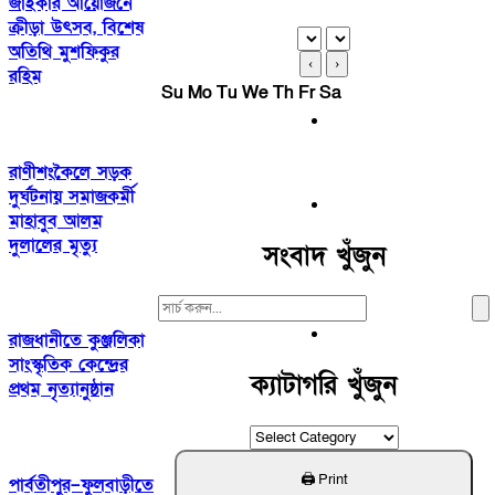
জাইকার আয়োজনে
ক্রীড়া উৎসব, বিশেষ
অতিথি মুশফিকুর
‹
›
রহিম
Su
Mo
Tu
We
Th
Fr
Sa
রাণীশংকৈলে সড়ক
দুর্ঘটনায় সমাজকর্মী
মাহাবুব আলম
দুলালের মৃত্যু
সংবাদ খুঁজুন
Search
For:
রাজধানীতে কুঞ্জলিকা
সাংস্কৃতিক কেন্দ্রের
ক্যাটাগরি খুঁজুন
প্রথম নৃত্যানুষ্ঠান
ক্যাটাগরি
খুঁজুন
পার্বতীপুর–ফুলবাড়ীতে