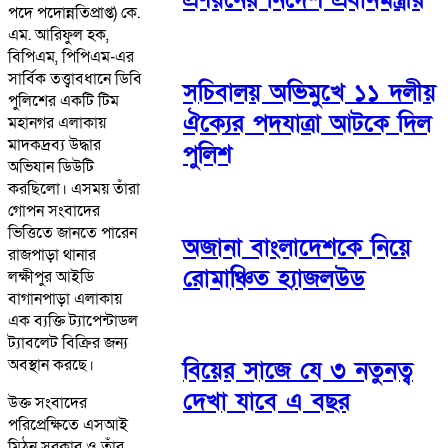
পদে পদোন্নতিপ্রাপ্ত) কে.
এম. আরিফুল হক,
বিপিএম, পিপিএম-এর
সার্বিক তত্ত্বাবধানে ডিবি
সচিবালয় অভিমুখে ১১ দলীয়
পুলিশের একটি টিম
ঐক্যের পদযাত্রা আটকে দিল
মহানগর এলাকায়
মাদকদ্রব্য উদ্ধার
পুলিশ
অভিযান ডিউটি
করছিলো। এসময় তাঁরা
গোপন সংবাদের
ভিত্তিতে জানতে পারেন
অজানা বাংলাদেশকে নিয়ে
রাজপাড়া থানার
রোমাঞ্চিত হ্যাজলউড
লক্ষীপুর আইডি
বাগানপাড়া এলাকায়
এক ব্যক্তি ট্যাপেন্টাডল
ট্যাবলেট বিক্রির জন্য
অবস্থান করছে।
বিয়ের সাজে যে ৩ নতুনত্ব
দেখা যাবে এ বছর
উক্ত সংবাদের
পরিপ্রেক্ষিতে এসআই
মিঠুন সরকার ও তাঁর