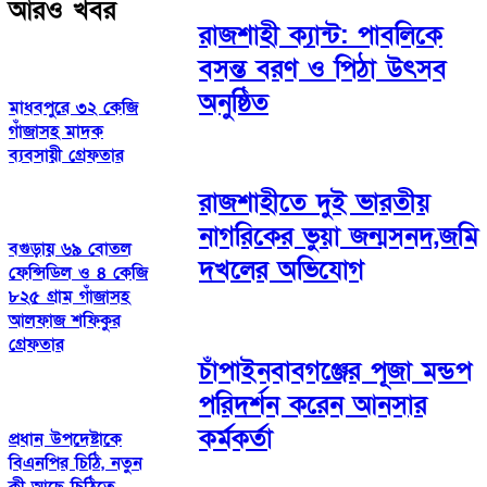
আরও খবর
রাজশাহী ক্যান্ট: পাবলিকে
বসন্ত বরণ ও পিঠা উৎসব
অনুষ্ঠিত
মাধবপুরে ৩২ কেজি
গাঁজাসহ মাদক
ব্যবসায়ী গ্রেফতার
রাজশাহীতে দুই ভারতীয়
নাগরিকের ভুয়া জন্মসনদ,জমি
বগুড়ায় ৬৯ বোতল
দখলের অভিযোগ
ফেন্সিডিল ও ৪ কেজি
৮২৫ গ্রাম গাঁজাসহ
আলফাজ শফিকুর
গ্রেফতার
চাঁপাইনবাবগঞ্জের পূজা মন্ডপ
পরিদর্শন করেন আনসার
কর্মকর্তা
প্রধান উপদেষ্টাকে
বিএনপির চিঠি, নতুন