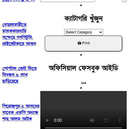
For:
ক্যাটাগরি খুঁজুন
বোয়ালমারীতে
মাদককারবারি
ক্যাটাগরি
সন্দেহে গণপিটুনি,
খুঁজুন
প্রাইভেটকারে আগুন
অফিসিয়াল ফেসবুক আইডি
পোস্টাল ভোট দিতে
নিবন্ধন ৮ লাখ
ছাড়িয়েছে
পিরোজপুর-২ আসনের
সাবেক এমপি অধ্যক্ষ
শাহ্ আলম আটক