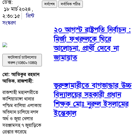
ডেক্স:
সর্বশেষ
সর্বাধিক পঠিত
১৮ মার্চ ২০২৪ ,
২:৩০:১৫
প্রিন্ট
সংস্করণ
২০ আগস্ট রাষ্ট্রপতি নির্বাচন :
মির্জা ফখরুলকে ঘিরে
আলোচনা, প্রার্থী দেবে না
জামায়াত
ফটোকার্ড ডাউনলোড
করুন (1080×1080)
মো: আতিকুর রহমান
আতিক, রাজশাহী:
ভূরুঙ্গামারীতে বাগভান্ডার উচ্চ
রাজশাহী মহানগরীতে
বিদ্যালয়ের সহকারী প্রধান
কাশিয়াডাঙ্গা থানার
শিক্ষক মোঃ নুরুল ইসলামের
পশ্চিম বালিয়া এলাকায়
ইন্তেকাল
অভিযান চালিয়ে নগদ
অর্থ ও জুয়া খেলার
সরঞ্জামসহ ৭ জুয়াড়িকে
গ্রেপ্তার করেছে