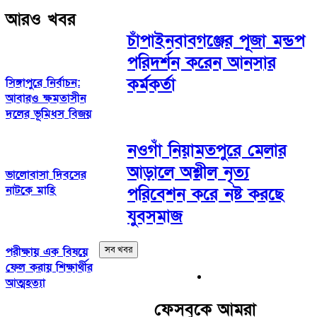
আরও খবর
চাঁপাইনবাবগঞ্জের পূজা মন্ডপ
পরিদর্শন করেন আনসার
কর্মকর্তা
সিঙ্গাপুরে নির্বাচন:
আবারও ক্ষমতাসীন
দলের ভূমিধস বিজয়
নওগাঁ নিয়ামতপুরে মেলার
আড়ালে অশ্লীল নৃত্য
ভালোবাসা দিবসের
নাটকে মাহি
পরিবেশন করে নষ্ট করছে
যুবসমাজ
সব খবর
পরীক্ষায় এক বিষয়ে
ফেল করায় শিক্ষার্থীর
আত্মহত্যা
ফেসবুকে আমরা