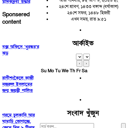
আজ শনিবার, ৮ই আগস্ট, ২০২৬ ইং
মাদকদ্রব্য উদ্ধার
২৪শে শ্রাবণ, ১৪৩৩ বঙ্গাব্দ (বর্ষাকাল)
২৪শে সফর, ১৪৪৮ হিজরী
Sponsered
এখন সময়, রাত ৯:৫১
content
আর্কাইভ
বক্স অফিসে ‘ধুরন্ধর’র
ঝড়
‹
›
Su
Mo
Tu
We
Th
Fr
Sa
রাণীশংকৈলে কাজী
নজরুল ইসলামের
জন্ম জয়ন্তী পালিত
সংবাদ খুঁজুন
গরমে চুলকানি আর
ঘামাচি ভোগাচ্ছে,
Search
জেনে নিন ৯ টিপস