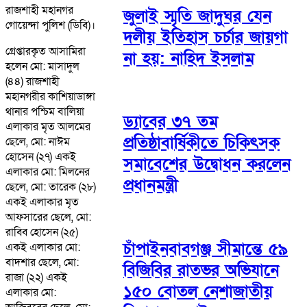
রাজশাহী মহানগর
জুলাই স্মৃতি জাদুঘর যেন
গোয়েন্দা পুলিশ (ডিবি)।
দলীয় ইতিহাস চর্চার জায়গা
গ্রেপ্তারকৃত আসামিরা
না হয়: নাহিদ ইসলাম
হলেন মো: মাসাদুল
(৪৪) রাজশাহী
মহানগরীর কাশিয়াডাঙ্গা
থানার পশ্চিম বালিয়া
ড্যাবের ৩৭ তম
এলাকার মৃত আলমের
প্রতিষ্ঠাবার্ষিকীতে চিকিৎসক
ছেলে, মো: নাঈম
হোসেন (২৭) একই
সমাবেশের উদ্বোধন করলেন
এলাকার মো: মিলনের
প্রধানমন্ত্রী
ছেলে, মো: তারেক (২৮)
একই এলাকার মৃত
আফসারের ছেলে, মো:
রাব্বি হোসেন (২৫)
চাঁপাইনবাবগঞ্জ সীমান্তে ৫৯
একই এলাকার মো:
বাদশার ছেলে, মো:
বিজিবির রাতভর অভিযানে
রাজা (২২) একই
১৫০ বোতল নেশাজাতীয়
এলাকার মো: