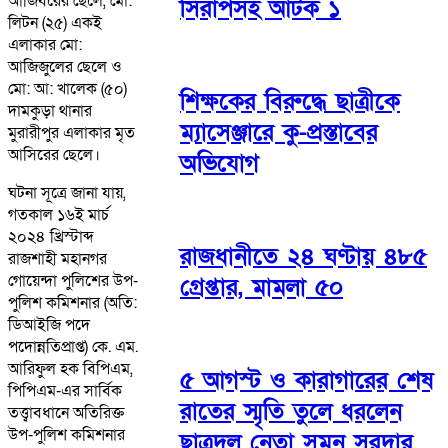
আজিবরের ছেলে, মো:
সিরাপসহ আটক ১
লিটন (২৫) একই
এলাকার মো:
আজিজুলের ছেলে ও
মো: আ: খালেক (৫০)
শিক্ষকের বিরুদ্ধে ছাত্রীকে
দামকুড়া থানার
ম্যাসেঞ্জারে কু-প্রস্তাবের
মুরারীপুর এলাকার মৃত
আসিরের ছেলে।
অভিযোগ
ঘটনা সূত্রে জানা যায়,
গতকাল ১৬ই মার্চ
২০২৪ খ্রিস্টাব্দ
রাজধানীতে ২৪ ঘণ্টায় ৪৮৫
রাজশাহী মহানগর
গোয়েন্দা পুলিশের উপ-
গ্রেপ্তার, মামলা ৫০
পুলিশ কমিশনার (অতি:
ডিআইজি পদে
পদোন্নতিপ্রাপ্ত) কে. এম.
আরিফুল হক বিপিএম,
৫ আগস্ট ও কারাগারের শেষ
পিপিএম-এর সার্বিক
রাতের স্মৃতি তুলে ধরলেন
তত্ত্বাবধানে অতিরিক্ত
উপ-পুলিশ কমিশনার
ছাত্রদল নেতা সুমন সরদার