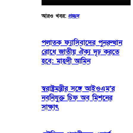
আরও খবর:
প্রচ্ছদ
পলাতক ফ্যাসিবাদের পুনরুত্থান
রোধে জাতীয় ঐক্য দৃঢ় করতে
হবে: মাহ্দী আমিন
স্বরাষ্ট্রমন্ত্রীর সঙ্গে আইওএম’র
নবনিযুক্ত চিফ অব মিশনের
সাক্ষাৎ