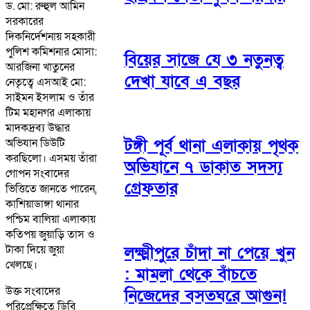
ড. মো: রুহুল আমিন
সরকারের
দিকনির্দেশনায় সহকারী
পুলিশ কমিশনার মোসা:
বিয়ের সাজে যে ৩ নতুনত্ব
আরজিনা খাতুনের
দেখা যাবে এ বছর
নেতৃত্বে এসআই মো:
সাইমন ইসলাম ও তাঁর
টিম মহানগর এলাকায়
মাদকদ্রব্য উদ্ধার
টঙ্গী পূর্ব থানা এলাকায় পৃথক
অভিযান ডিউটি
করছিলো। এসময় তাঁরা
অভিযানে ৭ ডাকাত সদস্য
গোপন সংবাদের
গ্রেফতার
ভিত্তিতে জানতে পারেন,
কাশিয়াডাঙ্গা থানার
পশ্চিম বালিয়া এলাকায়
কতিপয় জুয়াড়ি তাস ও
টাকা দিয়ে জুয়া
লক্ষ্মীপুরে চাঁদা না পেয়ে খুন
খেলছে।
: মামলা থেকে বাঁচতে
উক্ত সংবাদের
নিজেদের বসতঘরে আগুন!
পরিপ্রেক্ষিতে ডিবি