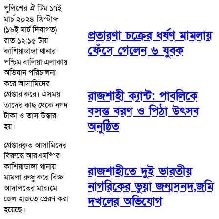
পুলিশের ঐ টিম ১৭ই
মার্চ ২০২৪ খ্রিস্টাব্দ
(১৬ই মার্চ দিবাগত)
প্রতারণা চক্রের ধর্ষণ মামলায়
রাত ১২:১৫ টায়
ফেঁসে গেলেন ৬ যুবক
কাশিয়াডাঙ্গা থানার
পশ্চিম বালিয়া এলাকায়
অভিযান পরিচালনা
করে আসামিদের
রাজশাহী ক্যান্ট: পাবলিকে
গ্রেপ্তার করে। এসময়
তাদের কাছ থেকে নগদ
বসন্ত বরণ ও পিঠা উৎসব
টাকা ও তাস উদ্ধার
অনুষ্ঠিত
হয়।
গ্রেপ্তারকৃত আসামিদের
বিরুদ্ধে আরএমপি’র
কাশিয়াডাঙ্গা থানায়
রাজশাহীতে দুই ভারতীয়
মামলা রুজু করে বিজ্ঞ
নাগরিকের ভুয়া জন্মসনদ,জমি
আদালতের মাধ্যমে
জেল হাজতে প্রেরণ করা
দখলের অভিযোগ
হয়েছে।