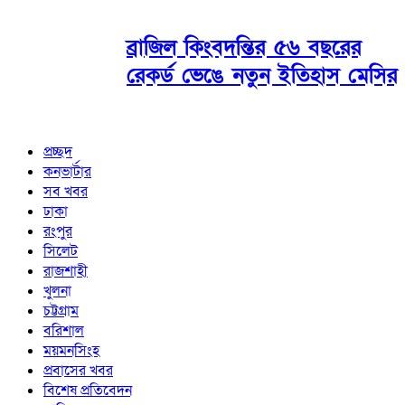
ব্রাজিল কিংবদন্তির ৫৬ বছরের
রেকর্ড ভেঙে নতুন ইতিহাস মেসির
প্রচ্ছদ
কনভার্টার
সব খবর
ঢাকা
রংপুর
সিলেট
রাজশাহী
খুলনা
চট্টগ্রাম
বরিশাল
ময়মনসিংহ
প্রবাসের খবর
বিশেষ প্রতিবেদন