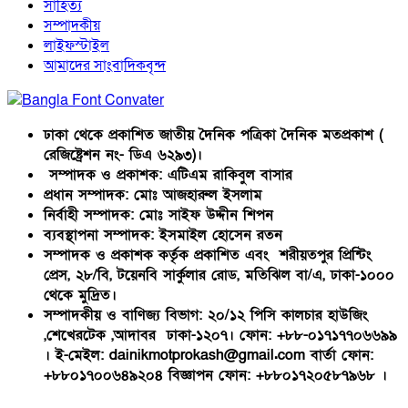
সাহিত্য
সম্পাদকীয়
লাইফস্টাইল
আমাদের সাংবাদিকবৃন্দ
ঢাকা থেকে প্রকাশিত জাতীয় দৈনিক পত্রিকা দৈনিক মতপ্রকাশ (
রেজিষ্ট্রেশন নং- ডিএ ৬২৯৩)।
সম্পাদক ও প্রকাশক: এটিএম রাকিবুল বাসার
প্রধান সম্পাদক: মোঃ আজহারুল ইসলাম
নির্বাহী সম্পাদক: মোঃ সাইফ উদ্দীন শিপন
ব্যবস্থাপনা সম্পাদক: ইসমাইল হোসেন রতন
সম্পাদক ও প্রকাশক কর্তৃক প্রকাশিত এবং শরীয়তপুর প্রিন্টিং
প্রেস, ২৮/বি, টয়েনবি সার্কুলার রোড, মতিঝিল বা/এ, ঢাকা-১০০০
থেকে মুদ্রিত।
সম্পাদকীয় ও বাণিজ্য বিভাগ: ২০/১২ পিসি কালচার হাউজিং
,শেখেরটেক ,আদাবর ঢাকা-১২০৭। ফোন: +৮৮-০১৭১৭৭০৬৬৯৯
। ই-মেইল: dainikmotprokash@gmail.com বার্তা ফোন:
+৮৮০১৭০০৬৪৯২০৪ বিজ্ঞাপন ফোন: +৮৮০১৭২০৫৮৭৯৬৮ ।