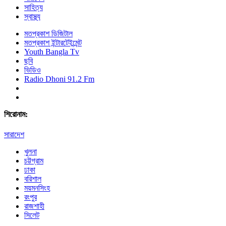
সাহিত্য
স্বাস্থ্য
মতপ্রকাশ ডিজিটাল
মতপ্রকাশ ইন্টারটেইন্মেন্ট
Youth Bangla Tv
ছবি
ভিডিও
Radio Dhoni 91.2 Fm
শিরোনাম:
সারাদেশ
খুলনা
চট্টগ্রাম
ঢাকা
বরিশাল
ময়মনসিংহ
রংপুর
রাজশাহী
সিলেট