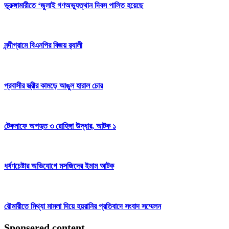
ভূরুঙ্গামারীতে ‘জুলাই গণঅভ্যুত্থান দিবস পালিত হয়েছে
নন্দীগ্রামে বিএনপির বিজয় র‌্যালী
প্রবাসীর স্ত্রীর কামড়ে আঙুল হারাল চোর
টেকনাফে অপহৃত ৩ রোহিঙ্গা উদ্ধার, আটক ১
ধর্ষণচেষ্টার অভিযোগে মসজিদের ইমাম আটক
রৌমারীতে মিথ্যা মামলা দিয়ে হয়রানির প্রতিবাদে সংবাদ সম্মেলন
Sponsered content