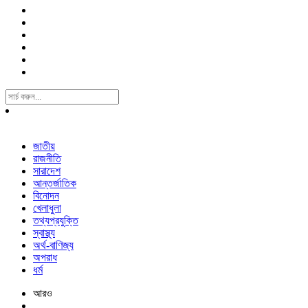
Search
For:
জাতীয়
রাজনীতি
সারাদেশ
আন্তর্জাতিক
বিনোদন
খেলাধুলা
তথ্যপ্রযুক্তি
স্বাস্থ্য
অর্থ-বাণিজ্য
অপরাধ
ধর্ম
আরও