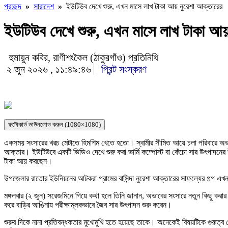
প্রচ্ছদ
»
সারাদেশ
»
ইউটিউব দেখে শুরু, এখন মাসে লাখ টাকা আয় নুরেশা আক্তারের
ইউটিউব দেখে শুরু, এখন মাসে লাখ টাকা আয়
হুমায়ুন কবির, রাণীশংকৈল (ঠাকুরগাঁও) প্রতিনিধি
২ জুন ২০২৬ , ১১:৪৯:৪৬
প্রিন্ট সংস্করণ
ফটোকার্ড ডাউনলোড করুন (1080×1080)
একসময় সংসারের খরচ মেটাতে হিমশিম খেতে হতো। স্বামীর সীমিত আয়ে চলা পরিবারে অভাব
আক্তার। ইউটিউবে একটি ভিডিও দেখে শুরু করা ভার্মি কম্পোস্ট বা কেঁচো সার উৎপাদনে
টাকা আয় করছেন।
উপজেলার রাতোর ইউনিয়নের আটকরা গ্রামের বাসিন্দা নুরেশা আক্তারের সাফল্যের গল্প এ
মঙ্গলবার (২ জুন) সরেজমিনে গিয়ে কথা হলে তিনি জানান, অভাবের সংসারে নতুন কিছু কর
করে বাড়ির আঙিনায় পরীক্ষামূলকভাবে জৈব সার উৎপাদন শুরু করেন।
শুরুর দিকে নানা প্রতিবন্ধকতার মুখোমুখি হতে হয়েছে তাকে। অনেকেই বিষয়টিকে গুরুত্ব