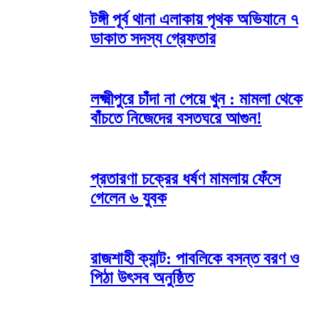
টঙ্গী পূর্ব থানা এলাকায় পৃথক অভিযানে ৭
ডাকাত সদস্য গ্রেফতার
লক্ষ্মীপুরে চাঁদা না পেয়ে খুন : মামলা থেকে
বাঁচতে নিজেদের বসতঘরে আগুন!
প্রতারণা চক্রের ধর্ষণ মামলায় ফেঁসে
গেলেন ৬ যুবক
রাজশাহী ক্যান্ট: পাবলিকে বসন্ত বরণ ও
পিঠা উৎসব অনুষ্ঠিত