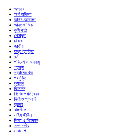
অপরাধ
অর্থ-বাণিজ্য
আইন-আদালত
আন্তর্জাতিক
কৃষি বার্তা
খেলাধুলা
চাকরি
জাতীয়
তথ্যপ্রযুক্তি
ধর্ম
পরিবেশ ও জলবায়ু
প্রচ্ছদ
প্রবাসের খবর
প্রযুক্তি
ফ্যাশন
বিনোদন
বিশেষ প্রতিবেদন
ভিডিও গ্যালারি
ভ্রমণ
রাজনীতি
লাইফস্টাইল
শিক্ষা ও শিক্ষাঙ্গন
সম্পাদকীয়
সারাদেশ