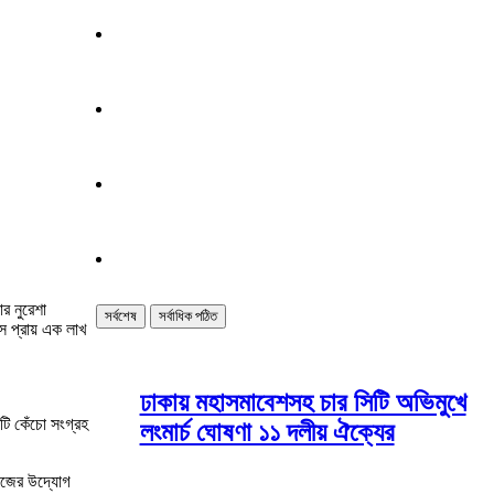
র নুরেশা
সর্বশেষ
সর্বাধিক পঠিত
ে প্রায় এক লাখ
ঢাকায় মহাসমাবেশসহ চার সিটি অভিমুখে
টি কেঁচো সংগ্রহ
লংমার্চ ঘোষণা ১১ দলীয় ঐক্যের
নিজের উদ্যোগ