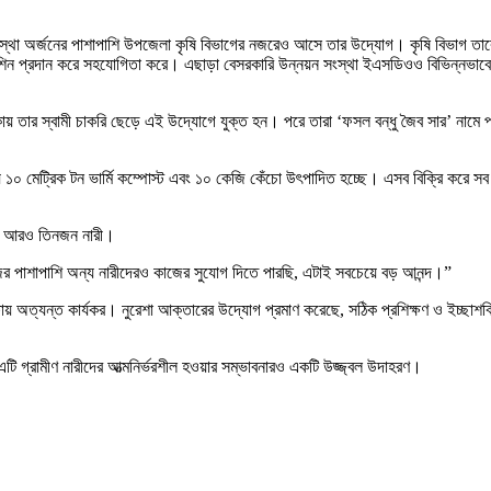
স্থা অর্জনের পাশাপাশি উপজেলা কৃষি বিভাগের নজরেও আসে তার উদ্যোগ। কৃষি বিভাগ তাকে
িং মেশিন প্রদান করে সহযোগিতা করে। এছাড়া বেসরকারি উন্নয়ন সংস্থা ইএসডিওও বিভিন্নভাব
য় তার স্বামী চাকরি ছেড়ে এই উদ্যোগে যুক্ত হন। পরে তারা ‘ফসল বন্ধু জৈব সার’ নামে 
য় ১০ মেট্রিক টন ভার্মি কম্পোস্ট এবং ১০ কেজি কেঁচো উৎপাদিত হচ্ছে। এসব বিক্রি করে সব
ছেন আরও তিনজন নারী।
ের পাশাপাশি অন্য নারীদেরও কাজের সুযোগ দিতে পারছি, এটাই সবচেয়ে বড় আনন্দ।”
 রক্ষায় অত্যন্ত কার্যকর। নুরেশা আক্তারের উদ্যোগ প্রমাণ করেছে, সঠিক প্রশিক্ষণ ও ইচ্ছাশ
, এটি গ্রামীণ নারীদের আত্মনির্ভরশীল হওয়ার সম্ভাবনারও একটি উজ্জ্বল উদাহরণ।