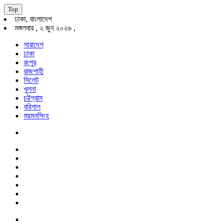
Top
ঢাকা, বাংলাদেশ
মঙ্গলবার , ২ জুন ২০২৬ ,
সারাদেশ
ঢাকা
রংপুর
রাজশাহী
সিলেট
খুলনা
চট্টগ্রাম
বরিশাল
ময়মনসিংহ