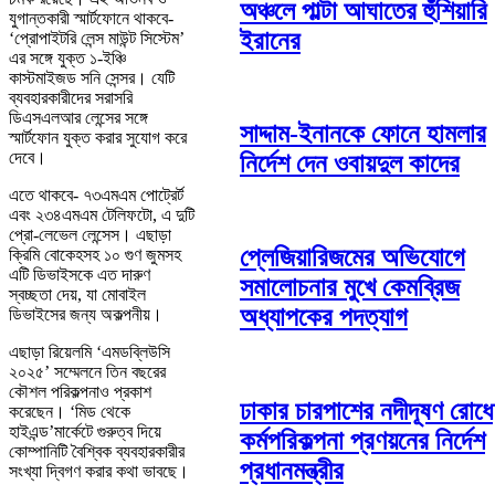
অঞ্চলে পাল্টা আঘাতের হুঁশিয়ারি
যুগান্তকারী স্মার্টফোনে থাকবে-
ইরানের
‘প্রোপাইটরি লেন্স মাউন্ট সিস্টেম’
এর সঙ্গে যুক্ত ১-ইঞ্চি
কাস্টমাইজড সনি সেন্সর। যেটি
ব্যবহারকারীদের সরাসরি
ডিএসএলআর লেন্সের সঙ্গে
সাদ্দাম-ইনানকে ফোনে হামলার
স্মার্টফোন যুক্ত করার সুযোগ করে
দেবে।
নির্দেশ দেন ওবায়দুল কাদের
এতে থাকবে- ৭৩এমএম পোট্রের্ট
এবং ২৩৪এমএম টেলিফটো, এ দুটি
প্রো-লেভেল লেন্সেস। এছাড়া
প্লেজিয়ারিজমের অভিযোগে
ক্রিমি বোকেহসহ ১০ গুণ জুমসহ
এটি ডিভাইসকে এত দারুণ
সমালোচনার মুখে কেমব্রিজ
স্বচ্ছতা দেয়, যা মোবাইল
অধ্যাপকের পদত্যাগ
ডিভাইসের জন্য অকল্পনীয়।
এছাড়া রিয়েলমি ‘এমডব্লিউসি
২০২৫’ সম্মেলনে তিন বছরের
কৌশল পরিকল্পনাও প্রকাশ
ঢাকার চারপাশের নদীদূষণ রোধে
করেছেন। ‘মিড থেকে
হাইএন্ড’মার্কেটে গুরুত্ব দিয়ে
কর্মপরিকল্পনা প্রণয়নের নির্দেশ
কোম্পানিটি বৈশ্বিক ব্যবহারকারীর
প্রধানমন্ত্রীর
সংখ্যা দ্বিগণ করার কথা ভাবছে।