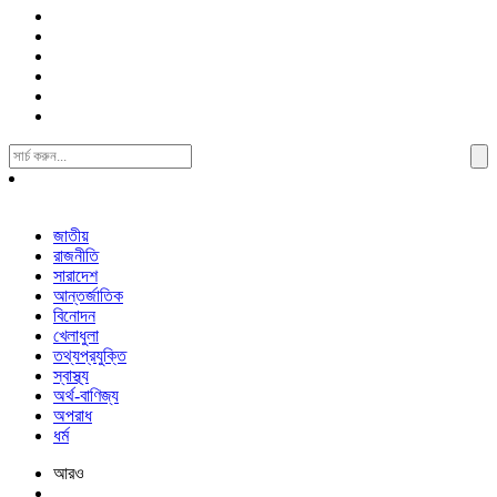
Search
For:
জাতীয়
রাজনীতি
সারাদেশ
আন্তর্জাতিক
বিনোদন
খেলাধুলা
তথ্যপ্রযুক্তি
স্বাস্থ্য
অর্থ-বাণিজ্য
অপরাধ
ধর্ম
আরও