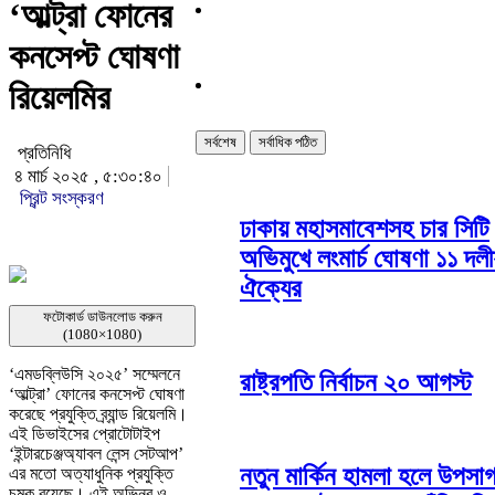
‘আল্ট্রা ফোনের
কনসেপ্ট ঘোষণা
রিয়েলমির
সর্বশেষ
সর্বাধিক পঠিত
প্রতিনিধি
৪ মার্চ ২০২৫ , ৫:৩০:৪০
প্রিন্ট সংস্করণ
ঢাকায় মহাসমাবেশসহ চার সিটি
অভিমুখে লংমার্চ ঘোষণা ১১ দলী
ঐক্যের
ফটোকার্ড ডাউনলোড করুন
(1080×1080)
‘এমডব্লিউসি ২০২৫’ সম্মেলনে
রাষ্ট্রপতি নির্বাচন ২০ আগস্ট
‘আল্ট্রা’ ফোনের কনসেপ্ট ঘোষণা
করেছে প্রযুক্তি ব্র্যান্ড রিয়েলমি।
এই ডিভাইসের প্রোটোটাইপ
‘ইন্টারচেঞ্জঅ্যাবল লেন্স সেটআপ’
নতুন মার্কিন হামলা হলে উপসাগ
এর মতো অত্যাধুনিক প্রযুক্তি
চমক রয়েছে। এই অভিনব ও