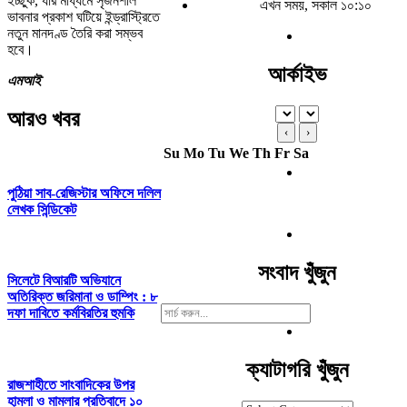
ইচ্ছুক, যার মাধ্যমে সৃজনশীল
এখন সময়, সকাল ১০:১০
ভাবনার প্রকাশ ঘটিয়ে ইন্ড্রাস্ট্রিতে
নতুন মানদণ্ড তৈরি করা সম্ভব
হবে।
আর্কাইভ
এমআই
আরও খবর
‹
›
Su
Mo
Tu
We
Th
Fr
Sa
পুঠিয়া সাব-রেজিস্টার অফিসে দলিল
লেখক সিন্ডিকেট
সংবাদ খুঁজুন
সিলেটে বিআরটি অভিযানে
অতিরিক্ত জরিমানা ও ডাম্পিং : ৮
Search
দফা দাবিতে কর্মবিরতির হুমকি
For:
ক্যাটাগরি খুঁজুন
রাজশাহীতে সাংবাদিকের উপর
হামলা ও মামলার প্রতিবাদে ১০