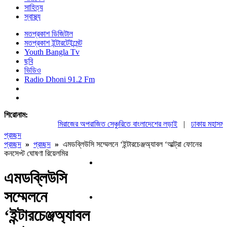
সাহিত্য
স্বাস্থ্য
মতপ্রকাশ ডিজিটাল
মতপ্রকাশ ইন্টারটেইন্মেন্ট
Youth Bangla Tv
ছবি
ভিডিও
Radio Dhoni 91.2 Fm
শিরোনাম:
মিরাজের অপরাজিত সেঞ্চুরিতে বাংলাদেশের লড়াই
|
ঢাকায় মহাসমাবেশ
প্রচ্ছদ
প্রচ্ছদ
»
প্রচ্ছদ
»
এমডব্লিউসি সম্মেলনে ‘ইন্টারচেঞ্জঅ্যাবল ‘আল্ট্রা ফোনের
কনসেপ্ট ঘোষণা রিয়েলমির
এমডব্লিউসি
সম্মেলনে
‘ইন্টারচেঞ্জঅ্যাবল