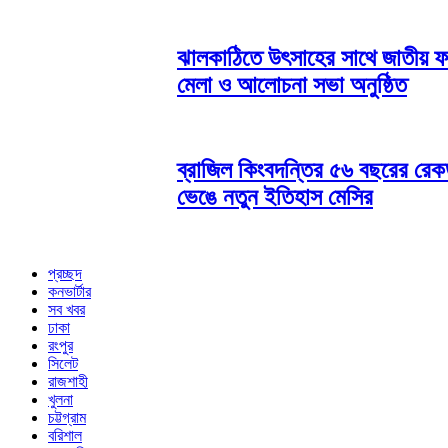
ঝালকাঠিতে উৎসাহের সাথে জাতীয় 
মেলা ও আলোচনা সভা অনুষ্ঠিত
ব্রাজিল কিংবদন্তির ৫৬ বছরের রেকর
ভেঙে নতুন ইতিহাস মেসির
প্রচ্ছদ
কনভার্টার
সব খবর
ঢাকা
রংপুর
সিলেট
রাজশাহী
খুলনা
চট্টগ্রাম
বরিশাল