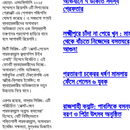
অভিযানে ৭ ডাকাত সদস্য
এছাড়া- এমডব্লিউসি ২০২৫
সম্মেলনে রিয়েলমি ৩টি সিগনেচার
গ্রেফতার
প্রোডাক্ট এর গ্লোবাল পজিশনিং
ঘোষণা করেছে। এ সবগুলো পণ্যই
ব্যবহারকারীদের অসাধারণ
অভিজ্ঞতা দেবে এবং বিশ্বব্যাপী
লক্ষ্মীপুরে চাঁদা না পেয়ে খুন : ম
তরুণদের প্রত্যাশা ছাড়িয়ে যাবে
বলে আশাবাদী রিয়েলমি।
থেকে বাঁচতে নিজেদের বসতঘরে
আগুন!
জিটি সিরিজ- এটি ‘নেক্সট-লেভেল
পারফরম্যান্স ফ্ল্যাগশিপ উইথ
এআই’ হিসেবে বিবেচিত। এই
ফোনটি ব্যবহারকারীদের দিচ্ছে-
অসাধারণ গেমিং অভিজ্ঞতা,
প্রতারণা চক্রের ধর্ষণ মামলায়
সর্বাধুনিক এআই টেকনোলজি এবং
আল্ট্রা-ক্লিয়ার ইমেজিং; যা
ফেঁসে গেলেন ৬ যুবক
ব্যবহারকারীর অভিজ্ঞতাকে নতুন
উচ্চতায় নিয়ে যাবে।
এরপর রয়েছে, নাম্বার সিরিজ- এটি
রাজশাহী ক্যান্ট: পাবলিকে বসন্
পরিচিচিত ‘নেক্সট-জেন
পারফরম্যান্স অ্যান্ড ক্যামেরা’
বরণ ও পিঠা উৎসব অনুষ্ঠিত
হিসেবে, যেটি নির্বিঘ্নভাবে
শক্তিশালী পারফরম্যান্স, অসাধারণ
ইমেজিং সক্ষমতা, মুগ্ধকর ডিজাইন