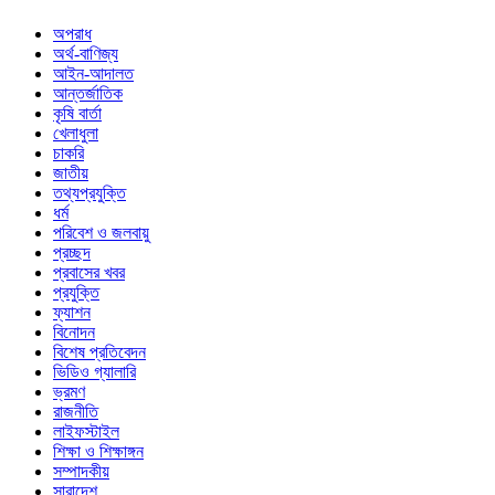
অপরাধ
অর্থ-বাণিজ্য
আইন-আদালত
আন্তর্জাতিক
কৃষি বার্তা
খেলাধুলা
চাকরি
জাতীয়
তথ্যপ্রযুক্তি
ধর্ম
পরিবেশ ও জলবায়ু
প্রচ্ছদ
প্রবাসের খবর
প্রযুক্তি
ফ্যাশন
বিনোদন
বিশেষ প্রতিবেদন
ভিডিও গ্যালারি
ভ্রমণ
রাজনীতি
লাইফস্টাইল
শিক্ষা ও শিক্ষাঙ্গন
সম্পাদকীয়
সারাদেশ