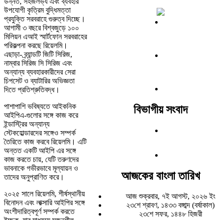
উন্নত, সহজলভ্য এবং ব্যবহার
উপযোগী কৃত্রিম বুদ্ধিমত্তা
প্রযুক্তি সরবরাহে গুরুত্ব দিচ্ছে।
আগামী ৩ বছরে বিশ্বজুড়ে ১০০
মিলিয়ন এআই স্মার্টফোন সরবরাহের
পরিকল্পনা করছে রিয়েলমি।
এছাড়া- ব্র্যান্ডটি জিটি সিরিজ,
নাম্বার সিরিজ সি সিরিজ এবং
অন্যান্য ব্যবহারকারীদের সেরা
চিপসেট ও ব্যাটারির অভিজ্ঞতা
দিতে প্রতিশ্রুতিবদ্ধ।
পাশাপাশি ভবিষ্যতে আইকনিক
বিভাগীয় সংবাদ
আইপিএ-গুলোর সঙ্গে কাজ করে
ইন্ডাস্ট্রির অন্যান্য
স্টেকহোল্ডারদের সঙ্গেও সম্পর্ক
তৈরিতে কাজ করবে রিয়েলমি। এটি
অন্তত একটি আইপি এর সঙ্গে
কাজ করতে চায়, যেটি তরুণদের
ভাবনাকে গভীরভাবে মূল্যায়ন ও
আজকের বাংলা তারিখ
তাদের অনুপ্রাণিত করে।
২০২৫ সালে রিয়েলমি, শীর্ষস্থানীয়
আজ শুক্রবার, ৭ই আগস্ট, ২০২৬ ইং
বিনোদন এবং লাক্সারি আইপির সঙ্গে
২৩শে শ্রাবণ, ১৪৩৩ বঙ্গাব্দ (বর্ষাকাল)
অংশীদারিত্বপূর্ণ সম্পর্ক করতে
২৩শে সফর, ১৪৪৮ হিজরী