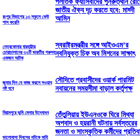
পলাতক ফ্যাসিবাদের পুনরুত্থান রোধ
জাতীয় ঐক্য দৃঢ় করতে হবে: মাহ্দী
রংপুর বিভাগের ১৩ স্কুলে কেউ
আমিন
পাস করেনি
স্বরাষ্ট্রমন্ত্রীর সঙ্গে আইওএম’র
নেত্রকোনার বারহাট্টায়
নবনিযুক্ত চিফ অব মিশনের সাক্ষাৎ
চোরাচালানের ৩২টি ভারতীয় গরুসহ
একজন আটক
সৌদিতে প্রবাসীদের ওয়ার্ক পারমিট
জুমার দিন যে কাজ করলে সওয়াব
নবায়নের সময়সীমা বাড়াল কর্তৃপক্ষ
নষ্ট হবে
বিরামপুরে ভূমি মেলার উদ্বোধন
তেঁতুলিয়ায় ইউএনওকে ঘিরে মিথ্যা
অপবাদ ও হয়রানী ঘটনায় সর্বস্তরের
জনতা ও সাংস্কৃতিক কর্মীদের প্রতিব
ভালোবাসা দিবসের নাটকে মাহি