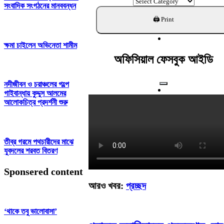
ক্যাটাগরি
সংবাদিক সংগঠনের মানববন্ধন
খুঁজুন
ক্ষমা চাইলেন অভিনেতা শামীম
অফিসিয়াল ফেসবুক আইডি
নদীজীবন ও চরাঞ্চলের গল্পে
গাইবান্ধায় কুদ্দুস আলমের
আলোকচিত্র প্রদর্শনী শুরু
তীব্র গরমে পথচারীদের মাঝে
যুবদলের শরবত বিতরণ
Sponsered content
আরও খবর:
প্রচ্ছদ
‘থাকে তবু ভালোবাসা’