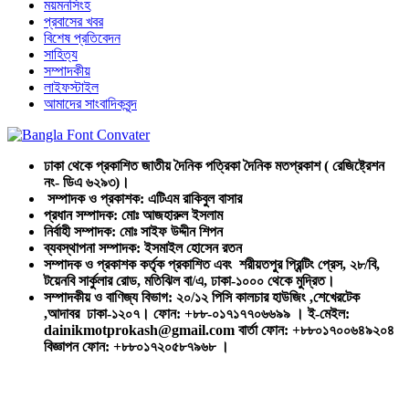
ময়মনসিংহ
প্রবাসের খবর
বিশেষ প্রতিবেদন
সাহিত্য
সম্পাদকীয়
লাইফস্টাইল
আমাদের সাংবাদিকবৃন্দ
ঢাকা থেকে প্রকাশিত জাতীয় দৈনিক পত্রিকা দৈনিক মতপ্রকাশ ( রেজিষ্ট্রেশন
নং- ডিএ ৬২৯৩)।
সম্পাদক ও প্রকাশক: এটিএম রাকিবুল বাসার
প্রধান সম্পাদক: মোঃ আজহারুল ইসলাম
নির্বাহী সম্পাদক: মোঃ সাইফ উদ্দীন শিপন
ব্যবস্থাপনা সম্পাদক: ইসমাইল হোসেন রতন
সম্পাদক ও প্রকাশক কর্তৃক প্রকাশিত এবং শরীয়তপুর প্রিন্টিং প্রেস, ২৮/বি,
টয়েনবি সার্কুলার রোড, মতিঝিল বা/এ, ঢাকা-১০০০ থেকে মুদ্রিত।
সম্পাদকীয় ও বাণিজ্য বিভাগ: ২০/১২ পিসি কালচার হাউজিং ,শেখেরটেক
,আদাবর ঢাকা-১২০৭। ফোন: +৮৮-০১৭১৭৭০৬৬৯৯ । ই-মেইল:
dainikmotprokash@gmail.com বার্তা ফোন: +৮৮০১৭০০৬৪৯২০৪
বিজ্ঞাপন ফোন: +৮৮০১৭২০৫৮৭৯৬৮ ।