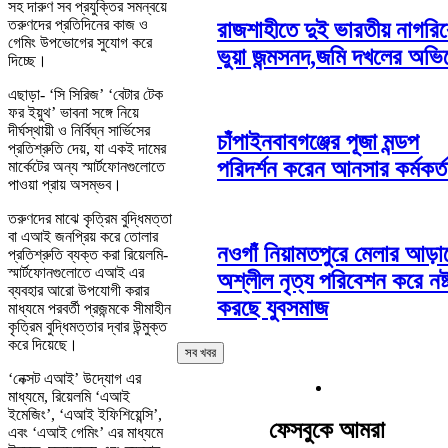
সহ দারুণ সব প্রযুক্তির সমন্বয়ে
তরুণদের প্রতিদিনের কাজ ও
রাজশাহীতে দুই ভারতীয় নাগরি
গেমিং উপভোগের সুযোগ করে
ভুয়া জন্মসনদ,জমি দখলের অভ
দিচ্ছে।
এছাড়া- ‘সি সিরিজ’ ‘বেটার টেক
ফর ইয়ুথ’ ভাবনা সঙ্গে নিয়ে
দীর্ঘস্থায়ী ও নির্বিঘ্ন সার্ভিসের
চাঁপাইনবাবগঞ্জের পূজা মন্ডপ
প্রতিশ্রুতি দেয়, যা একই দামের
পরিদর্শন করেন আনসার কর্মকর্ত
মার্কেটের অন্য স্মার্টফোনগুলোতে
পাওয়া প্রায় অসম্ভব।
তরুণদের মাঝে কৃত্রিম বুদ্ধিমত্তা
বা এআই জনপ্রিয় করে তোলার
নওগাঁ নিয়ামতপুরে মেলার আড়া
প্রতিশ্রুতি ব্যক্ত করা রিয়েলমি-
স্মার্টফোনগুলোতে এআই এর
অশ্লীল নৃত্য পরিবেশন করে নষ্
ব্যবহার আরো উপযোগী করার
করছে যুবসমাজ
মাধ্যমে পরবর্তী প্রজন্মকে সীমাহীন
কৃত্রিম বুদ্ধিমত্তার দ্বার উন্মুক্ত
করে দিয়েছে।
সব খবর
‘নেক্সট এআই’ উদ্যোগ এর
মাধ্যমে, রিয়েলমি ‘এআই
ইমেজিং’, ‘এআই ইফিশিয়েন্সি’,
ফেসবুকে আমরা
এবং ‘এআই গেমিং’ এর মাধ্যমে