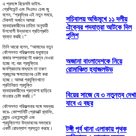
এ প্রসঙ্গে রিয়েলমি ভাইস-
প্রেসিডেন্ট এবং সিএমও চেজ জু
বলেন, “প্রবৃদ্ধির এই নতুন সময়ে,
সচিবালয় অভিমুখে ১১ দলীয়
টেকসই অর্জনে আমরা
ব্যবহারকারীদের চাহিদা অনুযায়ী
ঐক্যের পদযাত্রা আটকে দিল
উপযোগী উদ্ভাবনে প্রতিশ্রুতি
পুলিশ
ব্যক্ত করছি।”
তিনি আরো বলেন, “আমাদের নতুন
কৌশলগত পরিকল্পনায় শুধুমাত্র
বাজার সম্প্রসারণেই গুরুত্ব দেওয়া
অজানা বাংলাদেশকে নিয়ে
হচ্ছে না; বরং প্রযুক্তির
রোমাঞ্চিত হ্যাজলউড
জনপ্রিয়তার মাধ্যমে তা তরুণ
প্রজন্মের ক্ষমতায়নের চেষ্টা করা
হচ্ছে। আমরা প্রযুক্তিখাতে
প্রতিনিয়ত প্রযুক্তি
ব্যবহারকারীদের প্রত্যাশা ছাড়িয়ে
বিয়ের সাজে যে ৩ নতুনত্ব দেখা
যাওয়ার চেষ্টা করছি।”
যাবে এ বছর
কৌশলগত পরিকল্পনার সঙ্গে সমন্বয়
করে- কোম্পানিটি প্রোডাক্ট প্ল্যানিং,
ব্র্যান্ড এনহেন্সমেন্ট এবং
প্রযুক্তিগত উদ্ভাবনের সমন্বয়ে
টঙ্গী পূর্ব থানা এলাকায় পৃথক
একটি রোডম্যাপ প্রস্তুত করছে।