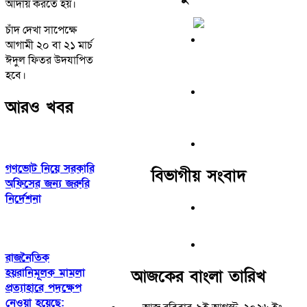
আদায় করতে হয়।
চাঁদ দেখা সাপেক্ষে
আগামী ২০ বা ২১ মার্চ
ঈদুল ফিতর উদযাপিত
হবে।
আরও খবর
গণভোট নিয়ে সরকারি
বিভাগীয় সংবাদ
অফিসের জন্য জরুরি
নির্দেশনা
রাজনৈতিক
হয়রানিমূলক মামলা
আজকের বাংলা তারিখ
প্রত্যাহারে পদক্ষেপ
নেওয়া হয়েছে: