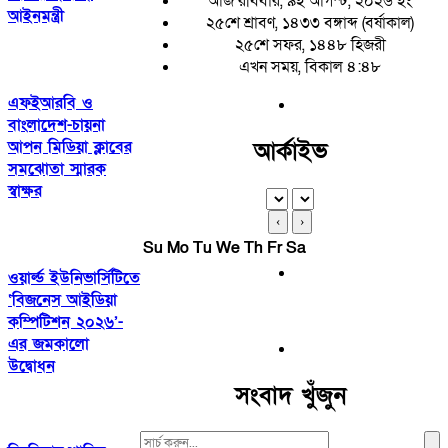
আজ রবিবার, ৯ই আগস্ট, ২০২৬ ইং
আইনমন্ত্রী
২৫শে শ্রাবণ, ১৪৩৩ বঙ্গাব্দ (বর্ষাকাল)
২৫শে সফর, ১৪৪৮ হিজরী
এখন সময়, বিকাল ৪:৪৮
এফইআরবি ও
বাংলাদেশ-চায়না
আপন মিডিয়া ক্লাবের
আর্কাইভ
সমঝোতা স্মারক
স্বাক্ষর
‹
›
Su
Mo
Tu
We
Th
Fr
Sa
ওয়ার্ল্ড ইউনিভার্সিটিতে
‘বিজনেস আইডিয়া
কম্পিটিশন ২০২৬’-
এর জমকালো
উদ্বোধন
সংবাদ খুঁজুন
Search