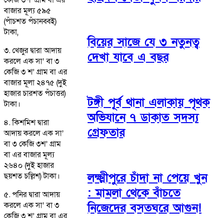
বাজার মূল্য ৫৯৫
(পাঁচশত পঁচানব্বই)
টাকা,
বিয়ের সাজে যে ৩ নতুনত্ব
৩. খেজুর দ্বারা আদায়
দেখা যাবে এ বছর
করলে এক সা’ বা ৩
কেজি ৩ শ’ গ্রাম বা এর
বাজার মূলা ২৪৭৫ (দুই
হাজার চারশত পঁচাত্তর)
টঙ্গী পূর্ব থানা এলাকায় পৃথক
টাকা।
অভিযানে ৭ ডাকাত সদস্য
৪. কিশমিশ দ্বারা
গ্রেফতার
আদায় করলে এক সা’
বা ৩ কেজি ৩শ’ গ্রাম
বা এর বাজার মূল্য
২৬৪০ (দুই হাজার
লক্ষ্মীপুরে চাঁদা না পেয়ে খুন
ছয়শত চল্লিশ) টাকা।
: মামলা থেকে বাঁচতে
৫. পনির দ্বারা আদায়
করলে এক সা’ বা ৩
নিজেদের বসতঘরে আগুন!
কেজি ৩ শ’ গ্রাম বা এর