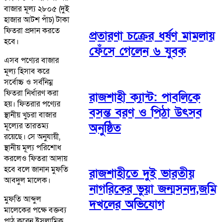
বাজার মূল্য ২৮০৫ (দুই
হাজার আটশ পাঁচ) টাকা
ফিতরা প্রদান করতে
প্রতারণা চক্রের ধর্ষণ মামলায়
হবে।
ফেঁসে গেলেন ৬ যুবক
এসব পণ্যের বাজার
মূল্য হিসাব করে
সর্বোচ্চ ও সর্বনিম্ন
ফিতরা নির্ধারণ করা
রাজশাহী ক্যান্ট: পাবলিকে
হয়। ফিতরার পণ্যের
বসন্ত বরণ ও পিঠা উৎসব
স্থানীয় খুচরা বাজার
অনুষ্ঠিত
মূল্যের তারতম্য
রয়েছে। সে অনুযায়ী,
স্থানীয় মূল্য পরিশোধ
করলেও ফিতরা আদায়
হবে বলে জানান মুফতি
রাজশাহীতে দুই ভারতীয়
আবদুল মালেক।
নাগরিকের ভুয়া জন্মসনদ,জমি
মুফতি আব্দুল
দখলের অভিযোগ
মালেকের পক্ষে বক্তব্য
পাঠ করেন ইসলামিক