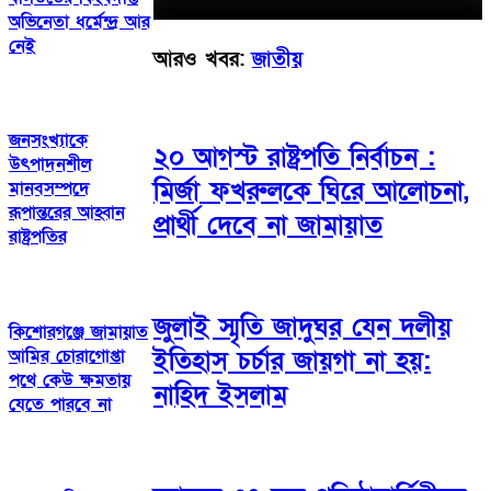
অভিনেতা ধর্মেন্দ্র আর
নেই
আরও খবর:
জাতীয়
জনসংখ্যাকে
২০ আগস্ট রাষ্ট্রপতি নির্বাচন :
উৎপাদনশীল
মির্জা ফখরুলকে ঘিরে আলোচনা,
মানবসম্পদে
রূপান্তরের আহ্বান
প্রার্থী দেবে না জামায়াত
রাষ্ট্রপতির
জুলাই স্মৃতি জাদুঘর যেন দলীয়
কিশোরগঞ্জে জামায়াত
আমির চোরাগোপ্তা
ইতিহাস চর্চার জায়গা না হয়:
পথে কেউ ক্ষমতায়
নাহিদ ইসলাম
যেতে পারবে না