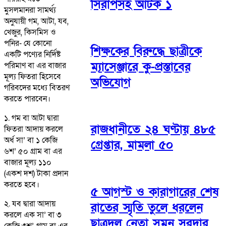
সিরাপসহ আটক ১
মুসলমানরা সামর্থ্য
অনুযায়ী গম, আটা, যব,
খেজুর, কিসমিস ও
পনির- যে কোনো
শিক্ষকের বিরুদ্ধে ছাত্রীকে
একটি পণ্যের নির্দিষ্ট
ম্যাসেঞ্জারে কু-প্রস্তাবের
পরিমাণ বা এর বাজার
মূল্য ফিতরা হিসেবে
অভিযোগ
গরিবদের মধ্যে বিতরণ
করতে পারবেন।
১. গম বা আটা দ্বারা
রাজধানীতে ২৪ ঘণ্টায় ৪৮৫
ফিতরা আদায় করলে
অর্ধ সা’ বা ১ কেজি
গ্রেপ্তার, মামলা ৫০
৬শ’ ৫০ গ্রাম বা এর
বাজার মূল্য ১১০
(একশ দশ) টাকা প্রদান
করতে হবে।
৫ আগস্ট ও কারাগারের শেষ
২. যব দ্বারা আদায়
রাতের স্মৃতি তুলে ধরলেন
করলে এক সা’ বা ৩
ছাত্রদল নেতা সুমন সরদার
কেজি ৩শ’ গ্রাম বা এর