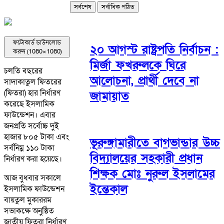
সর্বশেষ
সর্বাধিক পঠিত
ফটোকার্ড ডাউনলোড
২০ আগস্ট রাষ্ট্রপতি নির্বাচন :
করুন (1080×1080)
মির্জা ফখরুলকে ঘিরে
চলতি বছরের
আলোচনা, প্রার্থী দেবে না
সাদাকাতুল ফিতরের
(ফিতরা) হার নির্ধারণ
জামায়াত
করেছে ইসলামিক
ফাউন্ডেশন। এবার
জনপ্রতি সর্বোচ্চ দুই
হাজার ৮০৫ টাকা এবং
ভূরুঙ্গামারীতে বাগভান্ডার উচ্চ
সর্বনিম্ন ১১০ টাকা
বিদ্যালয়ের সহকারী প্রধান
নির্ধারণ করা হয়েছে।
শিক্ষক মোঃ নুরুল ইসলামের
আজ বুধবার সকালে
ইন্তেকাল
ইসলামিক ফাউন্ডেশন
বায়তুল মুকাররম
সভাকক্ষে অনুষ্ঠিত
জাতীয় ফিতরা নির্ধারণ