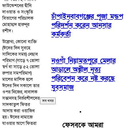
ফাউন্ডেশনের দ্বীনি
দাওয়াত ও সংস্কৃতি
চাঁপাইনবাবগঞ্জের পূজা মন্ডপ
বিভাগের পরিচালক
পরিদর্শন করেন আনসার
মোহাম্মদ হারুনূর
রশীদ।
কর্মকর্তা
উল্লেখ্য, কোনো ব্যক্তি
(ঈদের দিন সুবহে
সাদিকের সময়) নেছাব
নওগাঁ নিয়ামতপুরে মেলার
পরিমাণ (সাড়ে ৭ তোলা
স্বর্ণ বা সাড়ে ৫২ তোলা
আড়ালে অশ্লীল নৃত্য
রুপার সমপরিমাণ)
পরিবেশন করে নষ্ট করছে
মালের মালিক হলে
ঈদের দিন সকালে তার
যুবসমাজ
ওপর নিজের, নাবালক
সন্তানসহ নির্ভরশীলদের
সব খবর
সাদকাতুল ফিতর
আদায় করা ওয়াজিব
হয়। ঈদের নামাজে
যাওয়ার আগে ফিতরা
ফেসবুকে আমরা