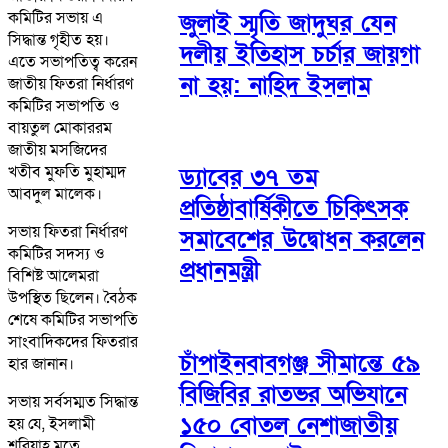
কমিটির সভায় এ
জুলাই স্মৃতি জাদুঘর যেন
সিদ্ধান্ত গৃহীত হয়।
দলীয় ইতিহাস চর্চার জায়গা
এতে সভাপতিত্ব করেন
না হয়: নাহিদ ইসলাম
জাতীয় ফিতরা নির্ধারণ
কমিটির সভাপতি ও
বায়তুল মোকাররম
জাতীয় মসজিদের
খতীব মুফতি মুহাম্মদ
ড্যাবের ৩৭ তম
আবদুল মালেক।
প্রতিষ্ঠাবার্ষিকীতে চিকিৎসক
সভায় ফিতরা নির্ধারণ
সমাবেশের উদ্বোধন করলেন
কমিটির সদস্য ও
প্রধানমন্ত্রী
বিশিষ্ট আলেমরা
উপস্থিত ছিলেন। বৈঠক
শেষে কমিটির সভাপতি
সাংবাদিকদের ফিতরার
চাঁপাইনবাবগঞ্জ সীমান্তে ৫৯
হার জানান।
বিজিবির রাতভর অভিযানে
সভায় সর্বসম্মত সিদ্ধান্ত
১৫০ বোতল নেশাজাতীয়
হয় যে, ইসলামী
শরিয়াহ মতে