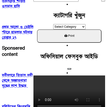
চিরনিদ্রায় শায়িত
For:
ওসমান হাদি
ক্যাটাগরি খুঁজুন
ক্যাটাগরি
প্রথম আলো ও ডেইলি
খুঁজুন
স্টারে হামলার ঘটনায়
গ্রেপ্তার ১৭
Sponsered
content
অফিসিয়াল ফেসবুক আইডি
নবীনগরে তিতাস নদী
থেকে অজ্ঞাতনামা
বৃদ্ধের লাশ উদ্ধার
বলিউডের কিংবদন্তি