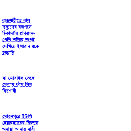
রাজশাহীতে বালু
দস্যুদের রষাণলে
ঠিকাদারি প্রতিষ্ঠান-
পেশি শক্তির দাপট
দেখিয়ে ইজারাদারকে
হয়রানি
মা মোবাইল ভেঙ্গে
ফেলায় ফাঁস নিল
কিশোরী
মোহনপুরে ইউপি
চেয়ারম্যানের বিরুদ্ধে
অনাস্থা আনায় নারী