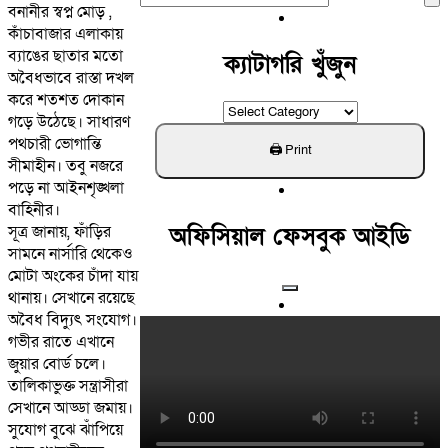
বনানীর স্বপ্ন মোড় ,
For:
কাঁচাবাজার এলাকায়
ব্যাঙের ছাতার মতো
ক্যাটাগরি খুঁজুন
অবৈধভাবে রাস্তা দখল
করে শতশত দোকান
ক্যাটাগরি
গড়ে উঠেছে। সাধারণ
খুঁজুন
পথচারী ভোগান্তি
সীমাহীন। তবু নজরে
পড়ে না আইনশৃঙ্খলা
বাহিনীর।
অফিসিয়াল ফেসবুক আইডি
সূত্র জানায়, ফাঁড়ির
সামনে নার্সারি থেকেও
মোটা অংকের চাঁদা যায়
থানায়। সেখানে রয়েছে
অবৈধ বিদ্যুৎ সংযোগ।
গভীর রাতে এখানে
জুয়ার বোর্ড চলে।
তালিকাভুক্ত সন্ত্রাসীরা
সেখানে আড্ডা জমায়।
সুযোগ বুঝে ঝাঁপিয়ে