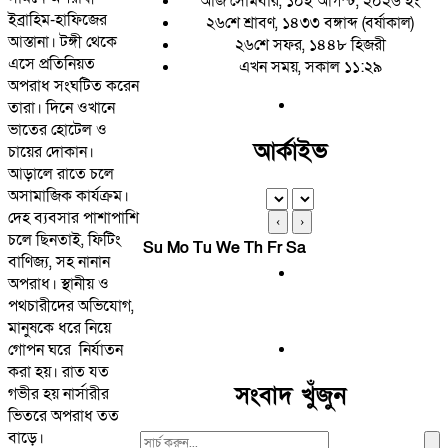
আজ সোমবার, ১০ই আগস্ট, ২০২৬ ইং
ইব্রাহিম-হাফিজের
২৬শে শ্রাবণ, ১৪৩৩ বঙ্গাব্দ (বর্ষাকাল)
আস্তানা। টঙ্গী থেকে
২৬শে সফর, ১৪৪৮ হিজরী
এসে প্রতিনিয়ত
এখন সময়, সকাল ১১:২৯
অপরাধ সংঘটিত করেন
তারা। দিনে ওখানে
ভাতের হোটেল ও
আর্কাইভ
চায়ের দোকান।
আড়ালে রাতে চলে
অসামাজিক কার্যক্রম।
দেহ ব্যবসার পাশাপাশি
‹
›
চলে ছিনতাই, ফিটিং
Su
Mo
Tu
We
Th
Fr
Sa
বাণিজ্য, সহ নানান
অপরাধ। স্থানীয় ও
পথচারীদের অভিযোগ,
মানুষকে ধরে নিয়ে
গোপন ঘরে নির্যাতন
করা হয়। রাত যত
সংবাদ খুঁজুন
গভীর হয় নার্সারীর
ভিতরে অপরাধ তত
বাড়ে।
Search