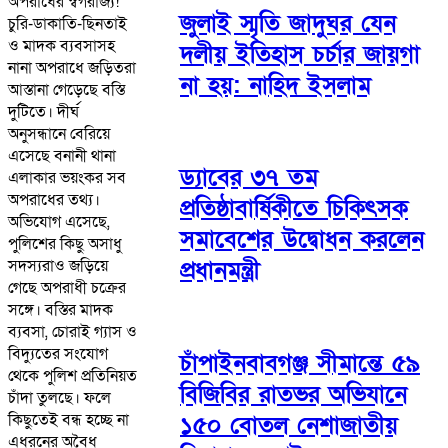
অপরাধের স্বর্গরাজ্য!
জুলাই স্মৃতি জাদুঘর যেন
চুরি-ডাকাতি-ছিনতাই
ও মাদক ব্যবসাসহ
দলীয় ইতিহাস চর্চার জায়গা
নানা অপরাধে জড়িতরা
না হয়: নাহিদ ইসলাম
আস্তানা গেড়েছে বস্তি
দুটিতে। দীর্ঘ
অনুসন্ধানে বেরিয়ে
এসেছে বনানী থানা
ড্যাবের ৩৭ তম
এলাকার ভয়ংকর সব
অপরাধের তথ্য।
প্রতিষ্ঠাবার্ষিকীতে চিকিৎসক
অভিযোগ এসেছে,
সমাবেশের উদ্বোধন করলেন
পুলিশের কিছু অসাধু
সদস্যরাও জড়িয়ে
প্রধানমন্ত্রী
গেছে অপরাধী চক্রের
সঙ্গে। বস্তির মাদক
ব্যবসা, চোরাই গ্যাস ও
বিদ্যুতের সংযোগ
চাঁপাইনবাবগঞ্জ সীমান্তে ৫৯
থেকে পুলিশ প্রতিনিয়ত
বিজিবির রাতভর অভিযানে
চাঁদা তুলছে। ফলে
কিছুতেই বন্ধ হচ্ছে না
১৫০ বোতল নেশাজাতীয়
এধরনের অবৈধ