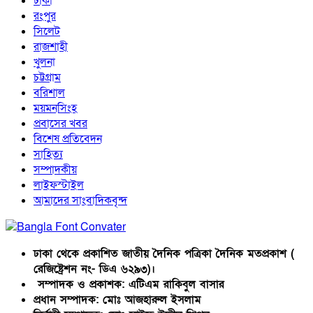
ঢাকা
রংপুর
সিলেট
রাজশাহী
খুলনা
চট্টগ্রাম
বরিশাল
ময়মনসিংহ
প্রবাসের খবর
বিশেষ প্রতিবেদন
সাহিত্য
সম্পাদকীয়
লাইফস্টাইল
আমাদের সাংবাদিকবৃন্দ
ঢাকা থেকে প্রকাশিত জাতীয় দৈনিক পত্রিকা দৈনিক মতপ্রকাশ (
রেজিষ্ট্রেশন নং- ডিএ ৬২৯৩)।
সম্পাদক ও প্রকাশক: এটিএম রাকিবুল বাসার
প্রধান সম্পাদক: মোঃ আজহারুল ইসলাম