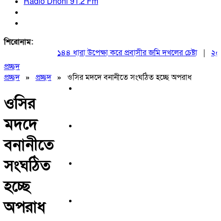
Radio Dhoni 91.2 Fm
শিরোনাম:
১৪৪ ধারা উপেক্ষা করে প্রবাসীর জমি দখলের চেষ্টা
|
২০ আগস্
প্রচ্ছদ
প্রচ্ছদ
»
প্রচ্ছদ
»
ওসির মদদে বনানীতে সংঘঠিত হচ্ছে অপরাধ
ওসির
মদদে
বনানীতে
সংঘঠিত
হচ্ছে
অপরাধ