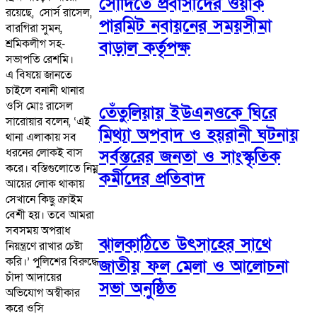
সৌদিতে প্রবাসীদের ওয়ার্ক
রয়েছে, সোর্স রাসেল,
পারমিট নবায়নের সময়সীমা
বারগিরা সুমন,
শ্রমিকলীগ সহ-
বাড়াল কর্তৃপক্ষ
সভাপতি রেশমি।
এ বিষয়ে জানতে
চাইলে বনানী থানার
ওসি মোঃ রাসেল
তেঁতুলিয়ায় ইউএনওকে ঘিরে
সারোয়ার বলেন, ‘এই
মিথ্যা অপবাদ ও হয়রানী ঘটনায়
থানা এলাকায় সব
ধরনের লোকই বাস
সর্বস্তরের জনতা ও সাংস্কৃতিক
করে। বস্তিগুলোতে নিম্ন
কর্মীদের প্রতিবাদ
আয়ের লোক থাকায়
সেখানে কিছু ক্রাইম
বেশী হয়। তবে আমরা
সবসময় অপরাধ
ঝালকাঠিতে উৎসাহের সাথে
নিয়ন্ত্রণে রাখার চেষ্টা
করি।’ পুলিশের বিরুদ্ধে
জাতীয় ফল মেলা ও আলোচনা
চাঁদা আদায়ের
সভা অনুষ্ঠিত
অভিযোগ অস্বীকার
করে ওসি