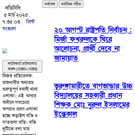
সর্বশেষ
সর্বাধিক পঠিত
প্রতিনিধি
৫ মার্চ ২০২৫ ,
৭:৩৫:০৩
প্রিন্ট
সংস্করণ
২০ আগস্ট রাষ্ট্রপতি নির্বাচন :
মির্জা ফখরুলকে ঘিরে
আলোচনা, প্রার্থী দেবে না
জামায়াত
ফটোকার্ড ডাউনলোড
করুন (1080×1080)
নিজস্ব প্রতিবেদক:
রাজধানীর অন্যতম
ভূরুঙ্গামারীতে বাগভান্ডার উচ্চ
গুরুত্বপূর্ণ বনানী থানা
বিদ্যালয়ের সহকারী প্রধান
এলাকা। এই থানার
অধীনে সবচেয়ে
শিক্ষক মোঃ নুরুল ইসলামের
অপরাধ প্রবণ এলাকা
ইন্তেকাল
হচ্ছে কড়াইল বস্তি ও
সাততলা বস্তি। বস্তি
দুটিকে বলা যায়