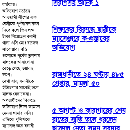
সিরাপসহ আটক ১
কর্মকাণ্ড।
অভিযোগ উঠেছে
আওয়ামী লীগের এক
নেত্রীকে পূর্ণবাসন করে
শিক্ষকের বিরুদ্ধে ছাত্রীকে
দিবে বলে তিন লক্ষ
টাকা নিয়েছেন বনানী
ম্যাসেঞ্জারে কু-প্রস্তাবের
থানা ওসি মোঃ রাসেল
অভিযোগ
সারোয়ার। বস্তি
গুলোতে পূর্বের তুলনায়
মাদকের আনাগোনা
বেড়ে গেছে ভয়াবহ
রাজধানীতে ২৪ ঘণ্টায় ৪৮৫
রূপে।
দেখা যায়, বনানীতে
গ্রেপ্তার, মামলা ৫০
হাঁটাচলার মাঝেই চলে
মাদক বেচাকেনা।
অপরাধীদের বিরুদ্ধে
অভিযোগ দিলে আমলে
৫ আগস্ট ও কারাগারের শেষ
নেননা থানার ওসি।
রাতের স্মৃতি তুলে ধরলেন
এদিকে পুলিশকে
ম্যানেজ করে বনানী
ছাত্রদল নেতা সুমন সরদার