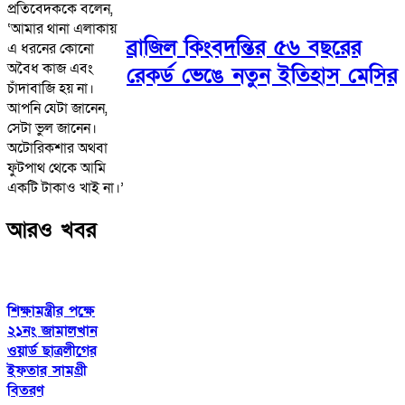
প্রতিবেদককে বলেন,
‘আমার থানা এলাকায়
ব্রাজিল কিংবদন্তির ৫৬ বছরের
এ ধরনের কোনো
অবৈধ কাজ এবং
রেকর্ড ভেঙে নতুন ইতিহাস মেসির
চাঁদাবাজি হয় না।
আপনি যেটা জানেন,
সেটা ভুল জানেন।
অটোরিকশার অথবা
ফুটপাথ থেকে আমি
একটি টাকাও খাই না।’
আরও খবর
শিক্ষামন্ত্রীর পক্ষে
২১নং জামালখান
ওয়ার্ড ছাত্রলীগের
ইফতার সামগ্রী
বিতরণ