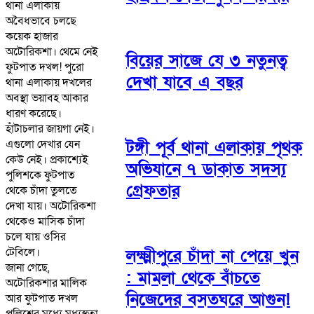
থানা এলাকায়
অবৈধভাবে চলছে
কয়েক হাজার
অটোরিকশা। থেমে নেই
বিয়ের সাজে যে ৩ নতুনত্ব
ফুটপাত দখল! পুরো
দেখা যাবে এ বছর
থানা এলাকায় দখলের
অবস্থা ভয়াবহ আকার
ধারণ করেছে।
হাঁটাচলার জায়গা নেই।
এগুলো দেখার যেন
টঙ্গী পূর্ব থানা এলাকায় পৃথক
কেউ নেই। প্রকাশ্যেই
অভিযানে ৭ ডাকাত সদস্য
পুলিশকে ফুটপাত
গ্রেফতার
থেকে চাঁদা তুলতে
দেখা যায়। অটোরিকশা
থেকেও মাসিক চাঁদা
চলে যায় ওসির
টেবিলে।
লক্ষ্মীপুরে চাঁদা না পেয়ে খুন
জানা গেছে,
: মামলা থেকে বাঁচতে
অটোরিকশার মালিক
নিজেদের বসতঘরে আগুন!
আর ফুটপাত দখল
পুলিশের মধ্যে মধ্যস্থতা