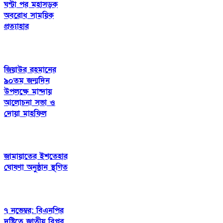
ঘণ্টা পর মহাসড়ক
অবরোধ সাময়িক
প্রত্যাহার
জিয়াউর রহমানের
৯০তম জন্মদিন
উপলক্ষে মান্দায়
আলোচনা সভা ও
দোয়া মাহফিল
জামায়াতের ইশতেহার
ঘোষণা অনুষ্ঠান স্থগিত
৭ নভেম্বর: বিএনপির
দৃষ্টিতে জাতীয় বিপ্লব