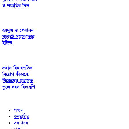
ও সংহতির দিন
হরমুজ ও লেবানন
সংকটে সমঝোতার
ইঙ্গিত
প্রধান বিচারপতির
নিয়োগ কীভাবে,
নিজেদের মতামত
তুলে ধরল বিএনপি
প্রচ্ছদ
কনভার্টার
সব খবর