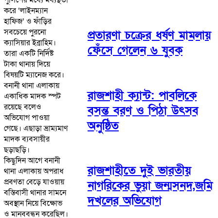
করে ‘লাইনম্যান
হাফিজ’ ও ফাঁড়ির
সবচেয়ে পুরনো
প্রতারণা চক্রের ধর্ষণ মামলায়
ক্যাসিয়ার ইব্রাহিম।
ফেঁসে গেলেন ৬ যুবক
তারা একটি নির্দিষ্ট
টাকা থানায় দিয়ে
বিষয়টি ম্যানেজ করে।
বনানী থানা এলাকায়
রাজশাহী ক্যান্ট: পাবলিকে
একাধিক মাদক স্পট
রয়েছে বলেও
বসন্ত বরণ ও পিঠা উৎসব
অভিযোগ পাওয়া
অনুষ্ঠিত
গেছে। এছাড়া ভ্রাম্যমাণ
মাদক ব্যবসায়ীর
ছড়াছড়ি।
কিছুদিন আগে বনানী
রাজশাহীতে দুই ভারতীয়
থানা এলাকায় অপরাধ
প্রবণতা বেড়ে যাওয়ায়
নাগরিকের ভুয়া জন্মসনদ,জমি
বস্তিবাসী থানার সামনে
দখলের অভিযোগ
অবস্থান নিয়ে বিক্ষোভ
ও মানববন্ধন করেছিল।