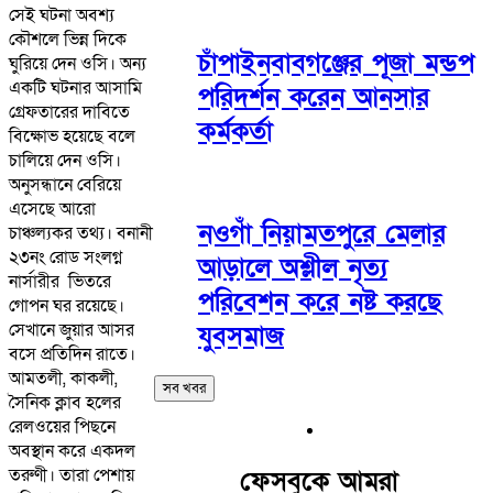
সেই ঘটনা অবশ্য
কৌশলে ভিন্ন দিকে
চাঁপাইনবাবগঞ্জের পূজা মন্ডপ
ঘুরিয়ে দেন ওসি‌। অন্য
একটি ঘটনার আসামি
পরিদর্শন করেন আনসার
গ্রেফতারের দাবিতে
কর্মকর্তা
বিক্ষোভ হয়েছে বলে
চালিয়ে দেন ওসি।
অনুসন্ধানে বেরিয়ে
এসেছে আরো
নওগাঁ নিয়ামতপুরে মেলার
চাঞ্চল্যকর তথ্য। বনানী
২৩নং রোড সংলগ্ন
আড়ালে অশ্লীল নৃত্য
নার্সারীর ভিতরে
পরিবেশন করে নষ্ট করছে
গোপন ঘর রয়েছে।
সেখানে জুয়ার আসর
যুবসমাজ
বসে প্রতিদিন রাতে।
আমতলী, কাকলী,
সব খবর
সৈনিক ক্লাব হলের
রেলওয়ের পিছনে
অবস্থান করে একদল
তরুণী। তারা পেশায়
ফেসবুকে আমরা