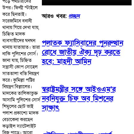
পড়ে পথচারীদের
উপর। ফিল্মী স্টাইলে
করে ছিনতাই।
আরও খবর:
প্রচ্ছদ
সরেজমিনে বনানী
থানায় গিয়ে দেখা যায়,
চিহ্নিত মাদক
ব্যবসায়ীদের ঘনঘন
পলাতক ফ্যাসিবাদের পুনরুত্থান
থানায় যাতায়াত। তারা
রোধে জাতীয় ঐক্য দৃঢ় করতে
নাকি পুলিশের সোর্স।
হবে: মাহ্দী আমিন
জানা যায়, চিহ্নিত
সন্ত্রাসী কোপ সোহেল
সাততালা বস্তি নিয়ন্ত্রণ
করে। কুমিল্লা পট্টির
নিয়ন্ত্রণ বিল্লালের।
স্বরাষ্ট্রমন্ত্রীর সঙ্গে আইওএম’র
মাদকের তালিকাভুক্ত
নবনিযুক্ত চিফ অব মিশনের
আসামি পুলিশের সোর্স
সাক্ষাৎ
শিমুলের ছোট ভাই
পলাশ প্রকাশ্যে মাদক
বেচাকেনা করছেন
কড়াইল স্যাটেলাইট
ব্রিজ পাড়ে। আরো