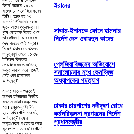
কম চর্চা হয়নি! শেষমেশ
ইরানের
বিতর্ক থামাতে ২০২৩
সালের মে মাসে বিয়ে করেন
তিনি। তারপরই ২৩
আগস্টে ইলিয়ানার কোল
জুড়ে আসে পুত্রসন্তান।
সাদ্দাম-ইনানকে ফোনে হামলার
খুদে কোয়াকে ঘিরেই এখন
নির্দেশ দেন ওবায়দুল কাদের
তার জীবন। আর কোলে
দেড় বছরের সেই সন্তান
নিয়েই এবার ফের একবার
মাতৃত্বসুখ পেতে চলেছেন
ইলিয়ানা ডিক্রুজ।
প্লেজিয়ারিজমের অভিযোগে
প্রেমদিবসের পরেরদিনই
ভক্ত অবাক করে নিজেই
সমালোচনার মুখে কেমব্রিজ
সেই খরব জানালেন
অধ্যাপকের পদত্যাগ
অভিনেত্রী!
২০২৫ সালের শুরুতেই
অবশ্য ইলিয়ানার দ্বিতীয়
সন্তান আসার গুঞ্জন শুরু
ঢাকার চারপাশের নদীদূষণ রোধে
হয়। প্রেগন্যান্সি কিট
হাতে ছবি পোস্ট করতেই
কর্মপরিকল্পনা প্রণয়নের নির্দেশ
অভিনেত্রীর ফের
প্রধানমন্ত্রীর
অন্তঃসত্ত্বা হওয়ার জল্পনার
সূত্রপাত। তবে ছবি পোস্ট