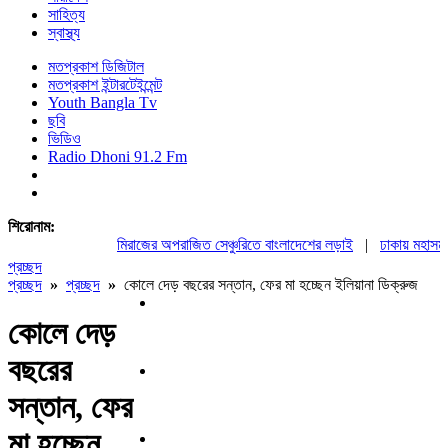
সাহিত্য
স্বাস্থ্য
মতপ্রকাশ ডিজিটাল
মতপ্রকাশ ইন্টারটেইন্মেন্ট
Youth Bangla Tv
ছবি
ভিডিও
Radio Dhoni 91.2 Fm
শিরোনাম:
মিরাজের অপরাজিত সেঞ্চুরিতে বাংলাদেশের লড়াই
|
ঢাকায় মহাসমাবে
প্রচ্ছদ
প্রচ্ছদ
»
প্রচ্ছদ
»
কোলে দেড় বছরের সন্তান, ফের মা হচ্ছেন ইলিয়ানা ডিক্রুজ
কোলে দেড়
বছরের
সন্তান, ফের
মা হচ্ছেন