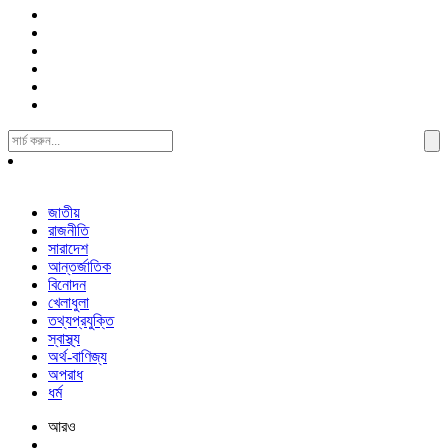
Search
For:
জাতীয়
রাজনীতি
সারাদেশ
আন্তর্জাতিক
বিনোদন
খেলাধুলা
তথ্যপ্রযুক্তি
স্বাস্থ্য
অর্থ-বাণিজ্য
অপরাধ
ধর্ম
আরও