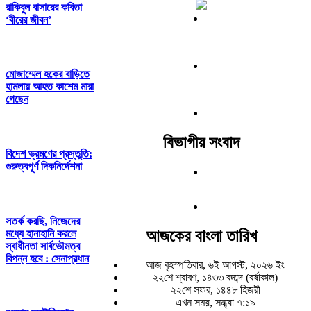
রাকিবুল বাসারের কবিতা
‘বীরের জীবন’
মোজাম্মেল হকের বাড়িতে
হামলায় আহত কাশেম মারা
গেছেন
বিভাগীয় সংবাদ
বিদেশ ভ্রমণের প্রস্তুতি:
গুরুত্বপূর্ণ দিকনির্দেশনা
সতর্ক করছি, নিজেদের
আজকের বাংলা তারিখ
মধ্যে হানাহানি করলে
স্বাধীনতা সার্বভৌমত্ব
বিপন্ন হবে : সেনাপ্রধান
আজ বৃহস্পতিবার, ৬ই আগস্ট, ২০২৬ ইং
২২শে শ্রাবণ, ১৪৩৩ বঙ্গাব্দ (বর্ষাকাল)
২২শে সফর, ১৪৪৮ হিজরী
এখন সময়, সন্ধ্যা ৭:১৯