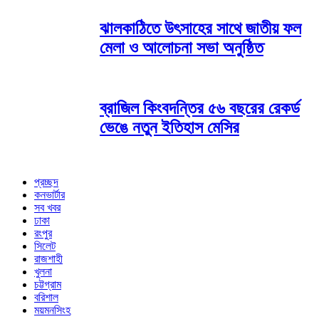
ঝালকাঠিতে উৎসাহের সাথে জাতীয় ফল
মেলা ও আলোচনা সভা অনুষ্ঠিত
ব্রাজিল কিংবদন্তির ৫৬ বছরের রেকর্ড
ভেঙে নতুন ইতিহাস মেসির
প্রচ্ছদ
কনভার্টার
সব খবর
ঢাকা
রংপুর
সিলেট
রাজশাহী
খুলনা
চট্টগ্রাম
বরিশাল
ময়মনসিংহ