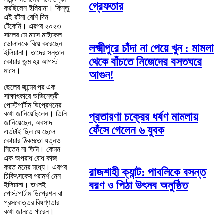
গ্রেফতার
করছিলেন ইলিয়ানা। কিন্তু
এই রটনা বেশি দিন
টেকেনি। এরপর ২০২৩
সালের মে মাসে মাইকেল
ডোলানকে বিয়ে করেছেন
লক্ষ্মীপুরে চাঁদা না পেয়ে খুন : মামলা
ইলিয়ানা। তাদের সন্তান
থেকে বাঁচতে নিজেদের বসতঘরে
কোয়ার জন্ম হয় আগস্ট
মাসে।
আগুন!
ছেলের জন্মের পর এক
সাক্ষাৎকারে অভিনেত্রী
পোস্টপার্টাম ডিপ্রেশনের
কথা জানিয়েছিলেন। তিনি
প্রতারণা চক্রের ধর্ষণ মামলায়
জানিয়েছেন, অবসাদ
ফেঁসে গেলেন ৬ যুবক
এতটাই ছিল যে ছেলে
কোয়ার ঠিকমতো যত্নও
নিতেন না তিনি। কেমন
এক অপরাধ বোধ কাজ
করত মনের মধ্যে। এরপর
রাজশাহী ক্যান্ট: পাবলিকে বসন্ত
চিকিৎসকের পরামর্শ নেন
বরণ ও পিঠা উৎসব অনুষ্ঠিত
ইলিয়ানা। তখনই
পোস্টপার্টাম ডিপ্রেশন বা
প্রসবোত্তর বিষণ্ণতার
কথা জানতে পারেন।