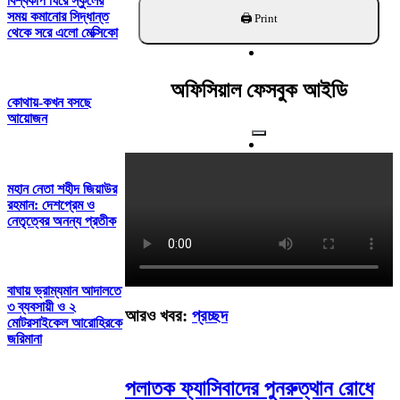
বিশ্বকাপ ঘিরে স্কুলের
খুঁজুন
সময় কমানোর সিদ্ধান্ত
থেকে সরে এলো মেক্সিকো
অফিসিয়াল ফেসবুক আইডি
কোথায়-কখন বসছে
আয়োজন
মহান নেতা শহীদ জিয়াউর
রহমান: দেশপ্রেম ও
নেতৃত্বের অনন্য প্রতীক
বাঘায় ভ্রাম্যমান আদালতে
৩ ব্যবসায়ী ও ২
আরও খবর:
প্রচ্ছদ
মোটরসাইকেল আরোহিরকে
জরিমানা
পলাতক ফ্যাসিবাদের পুনরুত্থান রোধে