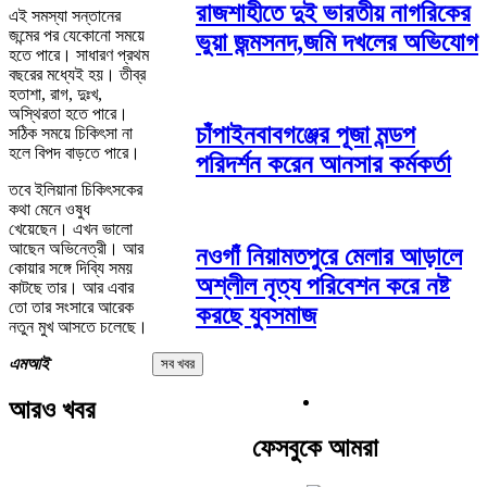
রাজশাহীতে দুই ভারতীয় নাগরিকের
এই সমস্যা সন্তানের
জন্মের পর যেকোনো সময়ে
ভুয়া জন্মসনদ,জমি দখলের অভিযোগ
হতে পারে। সাধারণ প্রথম
বছরের মধ্যেই হয়। তীব্র
হতাশা, রাগ, দুঃখ,
অস্থিরতা হতে পারে।
চাঁপাইনবাবগঞ্জের পূজা মন্ডপ
সঠিক সময়ে চিকিৎসা না
হলে বিপদ বাড়তে পারে।
পরিদর্শন করেন আনসার কর্মকর্তা
তবে ইলিয়ানা চিকিৎসকের
কথা মেনে ওষুধ
খেয়েছেন। এখন ভালো
আছেন অভিনেত্রী। আর
নওগাঁ নিয়ামতপুরে মেলার আড়ালে
কোয়ার সঙ্গে দিব্যি সময়
অশ্লীল নৃত্য পরিবেশন করে নষ্ট
কাটছে তার। আর এবার
তো তার সংসারে আরেক
করছে যুবসমাজ
নতুন মুখ আসতে চলেছে।
এমআই
সব খবর
আরও খবর
ফেসবুকে আমরা