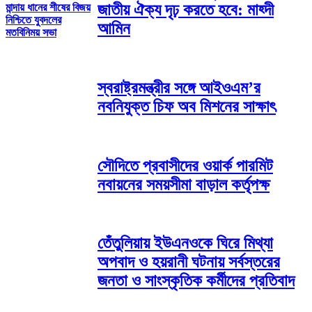
জাতীয় ঐক্য দৃঢ় করতে হবে: মাহ্দী
মান্দায় ধানের শীষের বিজয়
নিশ্চিতে যুবদলের
আমিন
মতবিনিময় সভা
স্বরাষ্ট্রমন্ত্রীর সঙ্গে আইওএম’র
নবনিযুক্ত চিফ অব মিশনের সাক্ষাৎ
সৌদিতে প্রবাসীদের ওয়ার্ক পারমিট
নবায়নের সময়সীমা বাড়াল কর্তৃপক্ষ
তেঁতুলিয়ায় ইউএনওকে ঘিরে মিথ্যা
অপবাদ ও হয়রানী ঘটনায় সর্বস্তরের
জনতা ও সাংস্কৃতিক কর্মীদের প্রতিবাদ