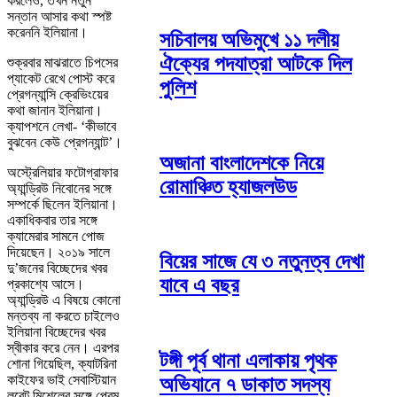
করলেও, তখন নতুন
সন্তান আসার কথা স্পষ্ট
করেননি ইলিয়ানা।
সচিবালয় অভিমুখে ১১ দলীয়
ঐক্যের পদযাত্রা আটকে দিল
শুক্রবার মাঝরাতে চিপসের
প্যাকেট রেখে পোস্ট করে
পুলিশ
প্রেগন্যান্সি ক্রেভিংয়ের
কথা জানান ইলিয়ানা।
ক্যাপশনে লেখা- ‘কীভাবে
বুঝবেন কেউ প্রেগন্যান্ট’।
অজানা বাংলাদেশকে নিয়ে
অস্ট্রেলিয়ার ফটোগ্রাফার
রোমাঞ্চিত হ্যাজলউড
অ্যান্ড্রিউ নিবোনের সঙ্গে
সম্পর্কে ছিলেন ইলিয়ানা।
একাধিকবার তার সঙ্গে
ক্যামেরার সামনে পোজ
দিয়েছেন। ২০১৯ সালে
বিয়ের সাজে যে ৩ নতুনত্ব দেখা
দু’জনের বিচ্ছেদের খবর
যাবে এ বছর
প্রকাশ্যে আসে।
অ্যান্ড্রিউ এ বিষয়ে কোনো
মন্তব্য না করতে চাইলেও
ইলিয়ানা বিচ্ছেদের খবর
স্বীকার করে নেন। এরপর
টঙ্গী পূর্ব থানা এলাকায় পৃথক
শোনা গিয়েছিল, ক্যাটরিনা
কাইফের ভাই সেবাস্টিয়ান
অভিযানে ৭ ডাকাত সদস্য
লরেন্ট মিশেলের সঙ্গে প্রেম