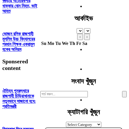
বগুড়ায় অটোরিকশার
ধাক্কায় বোন নিহত, ভাই
আহত
আর্কাইভ
ভোজন রসিক রাজশাহী
‹
›
মুসলিম উচ্চ বিদ্যালয়ের
Su
Mo
Tu
We
Th
Fr
Sa
প্রধান শিক্ষক একরামুল
হকের অনিয়ম
Sponsered
content
সংবাদ খুঁজুন
ঐতিহ্য পুনরুদ্ধারে
Search
রাজশাহী চিড়িয়াখানাকে
For:
নতুনভাবে সাজানো হবে:
প্রতিমন্ত্রী
ক্যাটাগরি খুঁজুন
ক্যাটাগরি