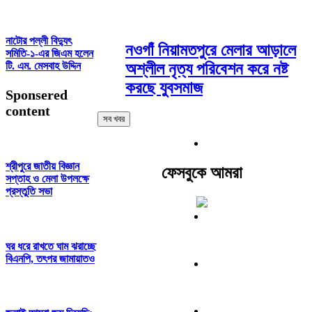
নাটোর পল্লী বিদ্যুৎ
নওগাঁ নিয়ামতপুরে মেলার আড়ালে
সমিতি-১-এর জিএম হলেন
টি. এম. মেসবাহ উদ্দিন
অশ্লীল নৃত্য পরিবেশন করে নষ্ট
করছে যুবসমাজ
Sponsered
content
সব খবর
শ্রীপুরে জাতীয় বিজ্ঞান
ফেসবুকে আমরা
সপ্তাহ ও মেলা উপলক্ষে
প্রস্তুতি সভা
ঘর ধরে রাখতে ঘাম ঝরাচ্ছে
বিএনপি, তৎপর জামায়াতও