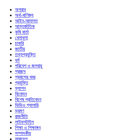
অপরাধ
অর্থ-বাণিজ্য
আইন-আদালত
আন্তর্জাতিক
কৃষি বার্তা
খেলাধুলা
চাকরি
জাতীয়
তথ্যপ্রযুক্তি
ধর্ম
পরিবেশ ও জলবায়ু
প্রচ্ছদ
প্রবাসের খবর
প্রযুক্তি
ফ্যাশন
বিনোদন
বিশেষ প্রতিবেদন
ভিডিও গ্যালারি
ভ্রমণ
রাজনীতি
লাইফস্টাইল
শিক্ষা ও শিক্ষাঙ্গন
সম্পাদকীয়
সারাদেশ