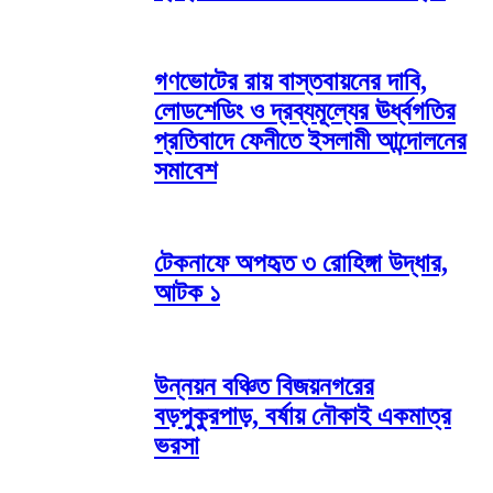
গণভোটের রায় বাস্তবায়নের দাবি,
লোডশেডিং ও দ্রব্যমূল্যের ঊর্ধ্বগতির
প্রতিবাদে ফেনীতে ইসলামী আন্দোলনের
সমাবেশ
টেকনাফে অপহৃত ৩ রোহিঙ্গা উদ্ধার,
আটক ১
উন্নয়ন বঞ্চিত বিজয়নগরের
বড়পুকুরপাড়, বর্ষায় নৌকাই একমাত্র
ভরসা