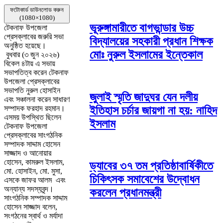
ফটোকার্ড ডাউনলোড করুন
(1080×1080)
ভূরুঙ্গামারীতে বাগভান্ডার উচ্চ
টেকনাফ উপজেলা
প্রেসক্লাবের জরুরি সভা
বিদ্যালয়ের সহকারী প্রধান শিক্ষক
অনুষ্ঠিত হয়েছে।
মোঃ নুরুল ইসলামের ইন্তেকাল
বুধবার (৩ জুন ২০২৬)
বিকেল ৪টায় এ সভায়
সভাপতিত্ব করেন টেকনাফ
উপজেলা প্রেসক্লাবের
সভাপতি নুরুল হোসাইন
জুলাই স্মৃতি জাদুঘর যেন দলীয়
এবং সঞ্চালনা করেন সাধারণ
ইতিহাস চর্চার জায়গা না হয়: নাহিদ
সম্পাদক ফরহাদ রহমান।
এসময় উপস্থিত ছিলেন
ইসলাম
টেকনাফ উপজেলা
প্রেসক্লাবের সাংগঠনিক
সম্পাদক সাদ্দাম হোসেন
সাজ্জাদ ও আনোয়ার
হোসেন, কামরুল ইসলাম,
ড্যাবের ৩৭ তম প্রতিষ্ঠাবার্ষিকীতে
মো. হোসাইন, মো. মুসা,
চিকিৎসক সমাবেশের উদ্বোধন
এসকে জাফর আলম এবং
অন্যান্য সদস্যবৃন্দ।
করলেন প্রধানমন্ত্রী
সাংগঠনিক সম্পাদক সাদ্দাম
হোসেন সাজ্জাদ বলেন,
সংগঠনের স্বার্থ ও মর্যাদা