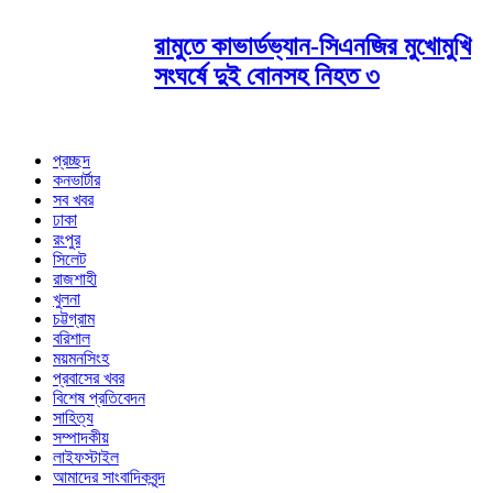
রামুতে কাভার্ডভ্যান-সিএনজির মুখোমুখি
সংঘর্ষে দুই বোনসহ নিহত ৩
প্রচ্ছদ
কনভার্টার
সব খবর
ঢাকা
রংপুর
সিলেট
রাজশাহী
খুলনা
চট্টগ্রাম
বরিশাল
ময়মনসিংহ
প্রবাসের খবর
বিশেষ প্রতিবেদন
সাহিত্য
সম্পাদকীয়
লাইফস্টাইল
আমাদের সাংবাদিকবৃন্দ