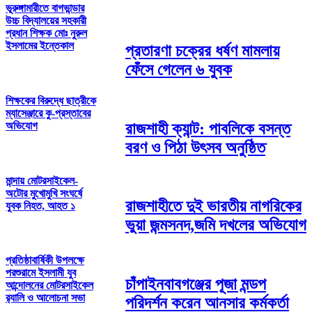
ভূরুঙ্গামারীতে বাগভান্ডার
উচ্চ বিদ্যালয়ের সহকারী
প্রধান শিক্ষক মোঃ নুরুল
ইসলামের ইন্তেকাল
প্রতারণা চক্রের ধর্ষণ মামলায়
ফেঁসে গেলেন ৬ যুবক
শিক্ষকের বিরুদ্ধে ছাত্রীকে
ম্যাসেঞ্জারে কু-প্রস্তাবের
রাজশাহী ক্যান্ট: পাবলিকে বসন্ত
অভিযোগ
বরণ ও পিঠা উৎসব অনুষ্ঠিত
মান্দায় মোটরসাইকেল-
অটোর মুখোমুখি সংঘর্ষে
রাজশাহীতে দুই ভারতীয় নাগরিকের
যুবক নিহত, আহত ১
ভুয়া জন্মসনদ,জমি দখলের অভিযোগ
প্রতিষ্ঠাবার্ষিকী উপলক্ষে
পরশুরামে ইসলামী যুব
চাঁপাইনবাবগঞ্জের পূজা মন্ডপ
আন্দোলনের মোটরসাইকেল
র‌্যালি ও আলোচনা সভা
পরিদর্শন করেন আনসার কর্মকর্তা