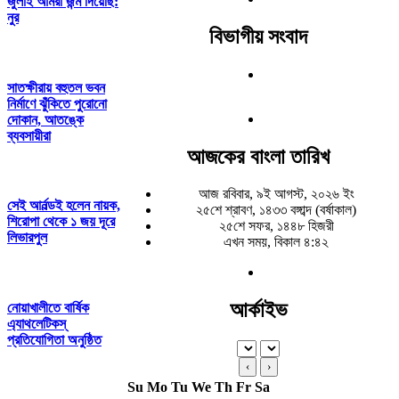
জুলাই আমরা জন্ম দিয়েছি:
নুর
বিভাগীয় সংবাদ
সাতক্ষীরায় বহুতল ভবন
নির্মাণে ঝুঁকিতে পুরোনো
দোকান, আতঙ্কে
ব্যবসায়ীরা
আজকের বাংলা তারিখ
আজ রবিবার, ৯ই আগস্ট, ২০২৬ ইং
সেই আর্নল্ডই হলেন নায়ক,
২৫শে শ্রাবণ, ১৪৩৩ বঙ্গাব্দ (বর্ষাকাল)
শিরোপা থেকে ১ জয় দূরে
২৫শে সফর, ১৪৪৮ হিজরী
লিভারপুল
এখন সময়, বিকাল ৪:৪২
আর্কাইভ
নোয়াখালীতে বার্ষিক
এ্যাথলেটিকস্
প্রতিযোগিতা অনুষ্ঠিত
‹
›
Su
Mo
Tu
We
Th
Fr
Sa