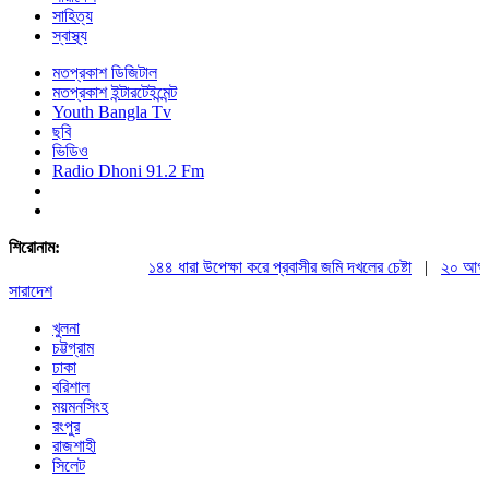
সাহিত্য
স্বাস্থ্য
মতপ্রকাশ ডিজিটাল
মতপ্রকাশ ইন্টারটেইন্মেন্ট
Youth Bangla Tv
ছবি
ভিডিও
Radio Dhoni 91.2 Fm
শিরোনাম:
১৪৪ ধারা উপেক্ষা করে প্রবাসীর জমি দখলের চেষ্টা
|
২০ আগস্ট রা
সারাদেশ
খুলনা
চট্টগ্রাম
ঢাকা
বরিশাল
ময়মনসিংহ
রংপুর
রাজশাহী
সিলেট