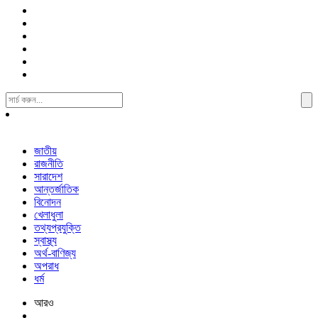
Search
For:
জাতীয়
রাজনীতি
সারাদেশ
আন্তর্জাতিক
বিনোদন
খেলাধুলা
তথ্যপ্রযুক্তি
স্বাস্থ্য
অর্থ-বাণিজ্য
অপরাধ
ধর্ম
আরও