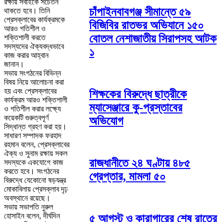
রক্ষায় সবাইকে সচেতন
চাঁপাইনবাবগঞ্জ সীমান্তে ৫৯
থাকতে হবে। তিনি
প্রেসক্লাবের কার্যক্রমকে
বিজিবির রাতভর অভিযানে ১৫০
আরও গতিশীল ও
বোতল নেশাজাতীয় সিরাপসহ আটক
শক্তিশালী করতে
সদস্যদের ঐক্যবদ্ধভাবে
১
কাজ করার আহ্বান
জানান।
সভায় সংগঠনের বিভিন্ন
বিষয় নিয়ে আলোচনা করা
হয় এবং প্রেসক্লাবের
শিক্ষকের বিরুদ্ধে ছাত্রীকে
কার্যক্রম আরও শক্তিশালী
ম্যাসেঞ্জারে কু-প্রস্তাবের
ও গতিশীল করার লক্ষ্যে
কয়েকটি গুরুত্বপূর্ণ
অভিযোগ
সিদ্ধান্ত গ্রহণ করা হয়।
সাধারণ সম্পাদক ফরহাদ
রহমান বলেন, প্রেসক্লাবের
ঐক্য ও সুনাম রক্ষায় সকল
রাজধানীতে ২৪ ঘণ্টায় ৪৮৫
সদস্যকে একযোগে কাজ
করতে হবে। সংগঠনের
গ্রেপ্তার, মামলা ৫০
বিরুদ্ধে যেকোনো ষড়যন্ত্র
মোকাবিলায় প্রেসক্লাব দৃঢ়
অবস্থানে রয়েছে।
সভায় সভাপতি নুরুল
হোসাইন বলেন, দীর্ঘদিন
৫ আগস্ট ও কারাগারের শেষ রাতের