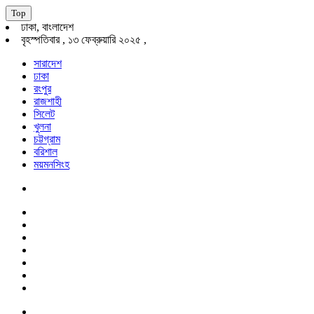
Top
ঢাকা, বাংলাদেশ
বৃহস্পতিবার , ১৩ ফেব্রুয়ারি ২০২৫ ,
সারাদেশ
ঢাকা
রংপুর
রাজশাহী
সিলেট
খুলনা
চট্টগ্রাম
বরিশাল
ময়মনসিংহ