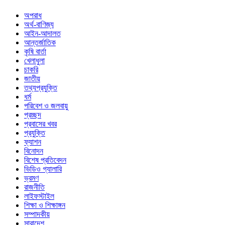
অপরাধ
অর্থ-বাণিজ্য
আইন-আদালত
আন্তর্জাতিক
কৃষি বার্তা
খেলাধুলা
চাকরি
জাতীয়
তথ্যপ্রযুক্তি
ধর্ম
পরিবেশ ও জলবায়ু
প্রচ্ছদ
প্রবাসের খবর
প্রযুক্তি
ফ্যাশন
বিনোদন
বিশেষ প্রতিবেদন
ভিডিও গ্যালারি
ভ্রমণ
রাজনীতি
লাইফস্টাইল
শিক্ষা ও শিক্ষাঙ্গন
সম্পাদকীয়
সারাদেশ