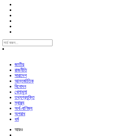
Search
For:
জাতীয়
রাজনীতি
সারাদেশ
আন্তর্জাতিক
বিনোদন
খেলাধুলা
তথ্যপ্রযুক্তি
স্বাস্থ্য
অর্থ-বাণিজ্য
অপরাধ
ধর্ম
আরও