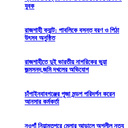
যুবক
রাজশাহী ক্যান্ট: পাবলিকে বসন্ত বরণ ও পিঠা
উৎসব অনুষ্ঠিত
রাজশাহীতে দুই ভারতীয় নাগরিকের ভুয়া
জন্মসনদ,জমি দখলের অভিযোগ
চাঁপাইনবাবগঞ্জের পূজা মন্ডপ পরিদর্শন করেন
আনসার কর্মকর্তা
নওগাঁ নিয়ামতপুরে মেলার আড়ালে অশ্লীল নৃত্য