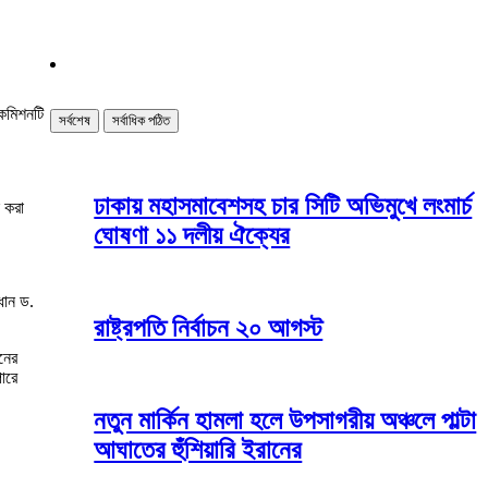
 কমিশনটি
সর্বশেষ
সর্বাধিক পঠিত
ঢাকায় মহাসমাবেশসহ চার সিটি অভিমুখে লংমার্চ
 করা
ঘোষণা ১১ দলীয় ঐক্যের
ধান ড.
রাষ্ট্রপতি নির্বাচন ২০ আগস্ট
নের
পারে
নতুন মার্কিন হামলা হলে উপসাগরীয় অঞ্চলে পাল্টা
আঘাতের হুঁশিয়ারি ইরানের