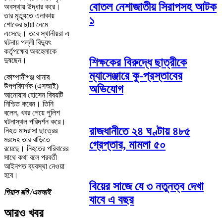
বোতল নেশাজাতীয় সিরাপসহ আটক
অবস্থায় উদ্ধার করে।
তার মৃত্যুতে এলাকায়
১
শোকের ছায়া নেমে
এসেছে। তবে স্থানীয়রা এ
ঘটনায় পল্লী বিদ্যুৎ
কর্তৃপক্ষের অবহেলাকে
শিক্ষকের বিরুদ্ধে ছাত্রীকে
দুষছেন।
ম্যাসেঞ্জারে কু-প্রস্তাবের
কোম্পানীগঞ্জ থানার
উপপরিদর্শক (এসআই)
অভিযোগ
আনোয়ার হোসেন বিষয়টি
নিশ্চিত করেন। তিনি
বলেন, খবর পেয়ে পুলিশ
ঘটনাস্থল পরিদর্শন করে।
রাজধানীতে ২৪ ঘণ্টায় ৪৮৫
নিহত মাদরাসা ছাত্রের
মরদেহ তার বাড়িতে
গ্রেপ্তার, মামলা ৫০
রয়েছে। নিহতের পরিবারের
সাথে কথা বলে পরবর্তী
আইনগত ব্যবস্থা নেওয়া
হবে।
বিয়ের সাজে যে ৩ নতুনত্ব দেখা
গিয়াস রনি /এমআই
যাবে এ বছর
আরও খবর