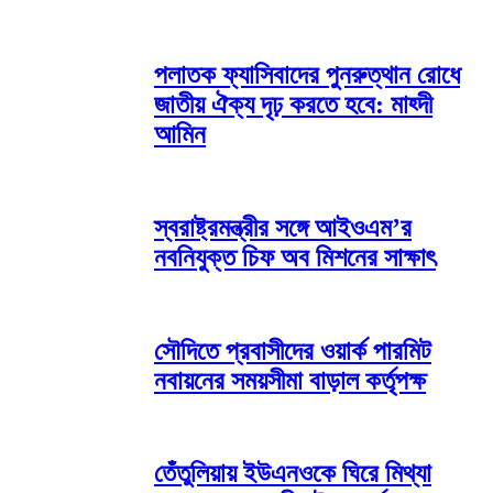
পলাতক ফ্যাসিবাদের পুনরুত্থান রোধে
জাতীয় ঐক্য দৃঢ় করতে হবে: মাহ্দী
আমিন
স্বরাষ্ট্রমন্ত্রীর সঙ্গে আইওএম’র
নবনিযুক্ত চিফ অব মিশনের সাক্ষাৎ
সৌদিতে প্রবাসীদের ওয়ার্ক পারমিট
নবায়নের সময়সীমা বাড়াল কর্তৃপক্ষ
তেঁতুলিয়ায় ইউএনওকে ঘিরে মিথ্যা