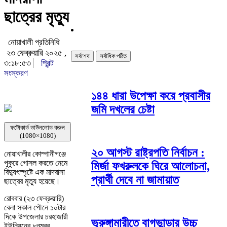
ছাত্রের মৃত্যু
নোয়াখালী প্রতিনিধি
২৩ ফেব্রুয়ারি ২০২৫ ,
সর্বশেষ
সর্বাধিক পঠিত
৩:১৮:৫৩
প্রিন্ট
সংস্করণ
১৪৪ ধারা উপেক্ষা করে প্রবাসীর
জমি দখলের চেষ্টা
ফটোকার্ড ডাউনলোড করুন
(1080×1080)
২০ আগস্ট রাষ্ট্রপতি নির্বাচন :
নোয়াখালীর কোম্পানীগঞ্জে
পুকুরে গোসল করতে নেমে
মির্জা ফখরুলকে ঘিরে আলোচনা,
বিদ্যুৎস্পৃষ্টে এক মাদরাসা
প্রার্থী দেবে না জামায়াত
ছাত্রের মৃত্যু হয়েছে।
রোববার (২৩ ফেব্রুয়ারি)
বেলা সকাল পৌনে ১০টার
দিকে উপজেলার চরহাজারী
ভূরুঙ্গামারীতে বাগভান্ডার উচ্চ
ইউনিয়নের ৮নম্বর