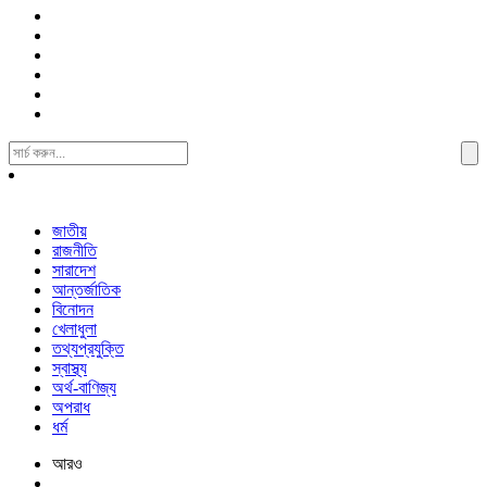
Search
For:
জাতীয়
রাজনীতি
সারাদেশ
আন্তর্জাতিক
বিনোদন
খেলাধুলা
তথ্যপ্রযুক্তি
স্বাস্থ্য
অর্থ-বাণিজ্য
অপরাধ
ধর্ম
আরও