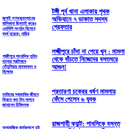
টঙ্গী পূর্ব থানা এলাকায় পৃথক
অভিযানে ৭ ডাকাত সদস্য
জুলাই গণঅভ্যুত্থানের
মালিকানা ছিনতাই করেও
গ্রেফতার
এনসিপি সংগঠন হিসেবে
ব্যর্থ হয়েছে: নাছির
লক্ষ্মীপুরে চাঁদা না পেয়ে খুন : মামলা
গাজীপুরে সাংবাদিক তুহিন
থেকে বাঁচতে নিজেদের বসতঘরে
হত্যার প্রতিবাদে
আগুন!
তেঁতুলিয়ায় মানববন্ধন ও
বিক্ষোভ
প্রতারণা চক্রের ধর্ষণ মামলায়
তামিমের স্বাভাবিক জীবনে
ফেঁসে গেলেন ৬ যুবক
ফিরতে কত দিন লাগবে
জানালেন চিকিৎসক
রাজশাহী ক্যান্ট: পাবলিকে বসন্ত
অসামাজিক কার্যকলাপে দুই