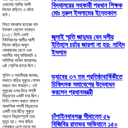
বিদ্যালয়ের সহকারী প্রধান শিক্ষক
ওয়ার্ডের আমির আলী
সিমেন বাড়িতে এ ঘটনা
মোঃ নুরুল ইসলামের ইন্তেকাল
ঘটে।
নিহত মাদরাসা ছাত্রর নাম
ইকবাল হোসেন ফারহান
(১২)। তিনি একই
জুলাই স্মৃতি জাদুঘর যেন দলীয়
ইউনিয়নের আমীর আলী
ইতিহাস চর্চার জায়গা না হয়: নাহিদ
সিমেন বাড়ির আবুল
মোবারকের ছেলে এবং
ইসলাম
স্থানীয় আবু মাঝিরহাট এ
সাঈদিয়া দাখিল মাদরাসার
৬ষ্ঠ শ্রেণির ছাত্র ছিল।
পুলিশ ও স্থানীয়রা জানায়,
ড্যাবের ৩৭ তম প্রতিষ্ঠাবার্ষিকীতে
সকালে বাড়ির পুকুরে গোসল
চিকিৎসক সমাবেশের উদ্বোধন
করতে যান ফারহান। ওই
পুকুরের ওপর দিয়ে পল্লী
করলেন প্রধানমন্ত্রী
বিদ্যুতের একটি তার ছিল।
তিনি গোসল করতে নামলে
আকস্মিক পল্লী বিদ্যুতের
একটি তার ছিঁড়ে পুকুরে
চাঁপাইনবাবগঞ্জ সীমান্তে ৫৯
পড়লে বিদ্যুৎস্পৃষ্টে তার
মৃত্যু হয়। পরে বাড়ির
বিজিবির রাতভর অভিযানে ১৫০
লোকজন এসে তাকে মৃত