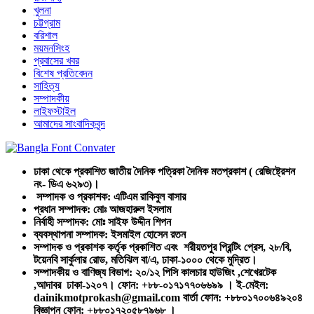
খুলনা
চট্টগ্রাম
বরিশাল
ময়মনসিংহ
প্রবাসের খবর
বিশেষ প্রতিবেদন
সাহিত্য
সম্পাদকীয়
লাইফস্টাইল
আমাদের সাংবাদিকবৃন্দ
ঢাকা থেকে প্রকাশিত জাতীয় দৈনিক পত্রিকা দৈনিক মতপ্রকাশ ( রেজিষ্ট্রেশন
নং- ডিএ ৬২৯৩)।
সম্পাদক ও প্রকাশক: এটিএম রাকিবুল বাসার
প্রধান সম্পাদক: মোঃ আজহারুল ইসলাম
নির্বাহী সম্পাদক: মোঃ সাইফ উদ্দীন শিপন
ব্যবস্থাপনা সম্পাদক: ইসমাইল হোসেন রতন
সম্পাদক ও প্রকাশক কর্তৃক প্রকাশিত এবং শরীয়তপুর প্রিন্টিং প্রেস, ২৮/বি,
টয়েনবি সার্কুলার রোড, মতিঝিল বা/এ, ঢাকা-১০০০ থেকে মুদ্রিত।
সম্পাদকীয় ও বাণিজ্য বিভাগ: ২০/১২ পিসি কালচার হাউজিং ,শেখেরটেক
,আদাবর ঢাকা-১২০৭। ফোন: +৮৮-০১৭১৭৭০৬৬৯৯ । ই-মেইল:
dainikmotprokash@gmail.com বার্তা ফোন: +৮৮০১৭০০৬৪৯২০৪
বিজ্ঞাপন ফোন: +৮৮০১৭২০৫৮৭৯৬৮ ।