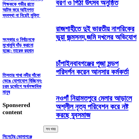
বরণ ও পিঠা উৎসব অনুষ্ঠিত
শিক্ষককে গভীর রাতে
আটক করে আইনগত
ব্যবস্থা না নিয়েই মুক্তি
রাজশাহীতে দুই ভারতীয় নাগরিকের
ভুয়া জন্মসনদ,জমি দখলের অভিযোগ
সংস্কার ও নির্বাচনকে
মুখোমুখি দাঁড় করানো
হচ্ছে: তারেক রহমান
চাঁপাইনবাবগঞ্জের পূজা মন্ডপ
পরিদর্শন করেন আনসার কর্মকর্তা
তিস্তার শাখা নদীর সাঁকো
ভেঙে যোগাযোগ বিচ্ছিন্ন:
চরম দুর্ভোগে অর্ধলক্ষাধিক
মানুষ
নওগাঁ নিয়ামতপুরে মেলার আড়ালে
Sponsered
অশ্লীল নৃত্য পরিবেশন করে নষ্ট
content
করছে যুবসমাজ
সব খবর
সিলেটের ভোলাগঞ্জে