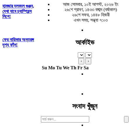
আজ সোমবার, ১০ই আগস্ট, ২০২৬ ইং
হামজার দলবদল গুঞ্জন,
২৬শে শ্রাবণ, ১৪৩৩ বঙ্গাব্দ (বর্ষাকাল)
দেখা যাবে চ্যাম্পিয়ন্স
২৬শে সফর, ১৪৪৮ হিজরী
লিগে!
এখন সময়, সন্ধ্যা ৭:০৩
ফের নায়িকার অন্তরঙ্গ
আর্কাইভ
দৃশ্য ফাঁস!
‹
›
Su
Mo
Tu
We
Th
Fr
Sa
সংবাদ খুঁজুন
Search
For: