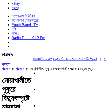
সাহিত্য
স্বাস্থ্য
মতপ্রকাশ ডিজিটাল
মতপ্রকাশ ইন্টারটেইন্মেন্ট
Youth Bangla Tv
ছবি
ভিডিও
Radio Dhoni 91.2 Fm
শিরোনাম:
এসএসসিতে রংপুর ক্যাডেট কলেজের শতভাগ জিপিএ-৫
|
১৪৪ ধা
প্রচ্ছদ
প্রচ্ছদ
»
প্রচ্ছদ
»
নোয়াখালীতে পুকুরে বিদ্যুৎস্পৃষ্টে মাদরাসা ছাত্রের মৃত্যু
নোয়াখালীতে
পুকুরে
বিদ্যুৎস্পৃষ্টে
মাদরাসা