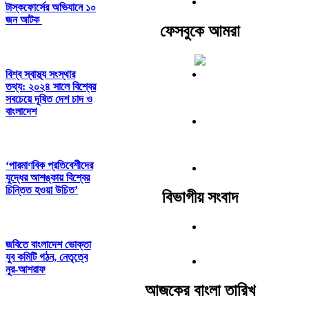
টাস্কফোর্সের অভিযানে ১০
জন আটক
ফেসবুকে আমরা
বিশ্ব স্বাস্থ্য সংস্থার
তথ্য: ২০২৪ সালে বিশ্বের
সবচেয়ে দূষিত দেশ চাদ ও
বাংলাদেশ
‘পারমাণবিক প্রতিবেশীদের
যুদ্ধের আশঙ্কায় বিশ্বের
চিন্তিত হওয়া উচিত’
বিভাগীয় সংবাদ
জবিতে বাংলাদেশ ভোক্তা
যুব কমিটি গঠন, নেতৃত্বে
নুর-আশরাফ
আজকের বাংলা তারিখ