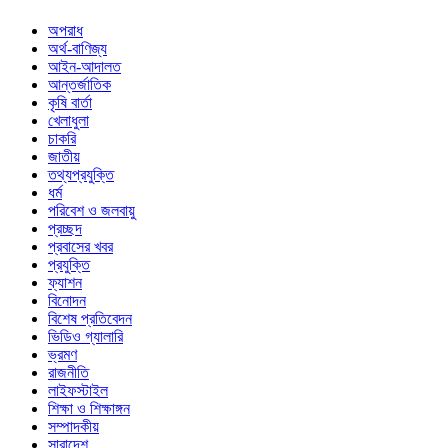
অপরাধ
অর্থ-বাণিজ্য
আইন-আদালত
আন্তর্জাতিক
কৃষি বার্তা
খেলাধুলা
চাকরি
জাতীয়
তথ্যপ্রযুক্তি
ধর্ম
পরিবেশ ও জলবায়ু
প্রচ্ছদ
প্রবাসের খবর
প্রযুক্তি
ফ্যাশন
বিনোদন
বিশেষ প্রতিবেদন
ভিডিও গ্যালারি
ভ্রমণ
রাজনীতি
লাইফস্টাইল
শিক্ষা ও শিক্ষাঙ্গন
সম্পাদকীয়
সারাদেশ