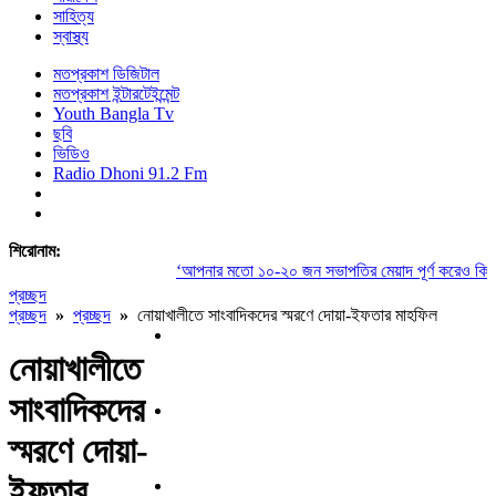
সাহিত্য
স্বাস্থ্য
মতপ্রকাশ ডিজিটাল
মতপ্রকাশ ইন্টারটেইন্মেন্ট
Youth Bangla Tv
ছবি
ভিডিও
Radio Dhoni 91.2 Fm
শিরোনাম:
‘আপনার মতো ১০-২০ জন সভাপতির মেয়াদ পূর্ণ করেও কিছুই 
প্রচ্ছদ
প্রচ্ছদ
»
প্রচ্ছদ
»
নোয়াখালীতে সাংবাদিকদের স্মরণে দোয়া-ইফতার মাহফিল
নোয়াখালীতে
সাংবাদিকদের
স্মরণে দোয়া-
ইফতার