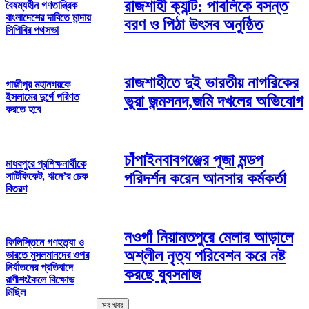
রাজশাহী ক্যান্ট: পাবলিকে বসন্ত
বৈষম্যহীন গণতান্ত্রিক
বাংলাদেশের দাবিতে মান্দায়
বরণ ও পিঠা উৎসব অনুষ্ঠিত
সিপিবির পথসভা
রাজশাহীতে দুই ভারতীয় নাগরিকের
গাজীপুর মহানগরকে
ইসলামের দুর্গে পরিণত
ভুয়া জন্মসনদ,জমি দখলের অভিযোগ
করতে হবে
চাঁপাইনবাবগঞ্জের পূজা মন্ডপ
মাধবপুরে প্রশিক্ষনার্থীকে
পরিদর্শন করেন আনসার কর্মকর্তা
সার্টিফিকেট, ঋনে’র চেক
বিতরণ
নওগাঁ নিয়ামতপুরে মেলার আড়ালে
ফিলিস্তিনে গণহত্যা ও
অশ্লীল নৃত্য পরিবেশন করে নষ্ট
ভারতে মুসলমানদের ওপর
নির্যাতনের প্রতিবাদে
করছে যুবসমাজ
রাণীশংকৈলে বিক্ষোভ
মিছিল
সব খবর