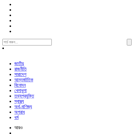
Search
For:
জাতীয়
রাজনীতি
সারাদেশ
আন্তর্জাতিক
বিনোদন
খেলাধুলা
তথ্যপ্রযুক্তি
স্বাস্থ্য
অর্থ-বাণিজ্য
অপরাধ
ধর্ম
আরও