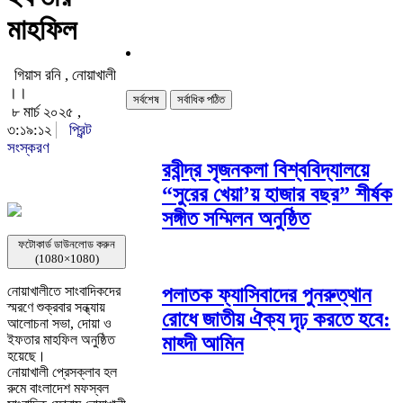
মাহফিল
গিয়াস রনি , নোয়াখালী
।।
সর্বশেষ
সর্বাধিক পঠিত
৮ মার্চ ২০২৫ ,
৩:১৯:১২
প্রিন্ট
সংস্করণ
রবীন্দ্র সৃজনকলা বিশ্ববিদ্যালয়ে
“সুরের খেয়া’য় হাজার বছর” শীর্ষক
সঙ্গীত সম্মিলন অনুষ্ঠিত
ফটোকার্ড ডাউনলোড করুন
(1080×1080)
পলাতক ফ্যাসিবাদের পুনরুত্থান
নোয়াখালীতে সাংবাদিকদের
স্মরণে শুক্রবার সন্ধ্যায়
রোধে জাতীয় ঐক্য দৃঢ় করতে হবে:
আলোচনা সভা, দোয়া ও
মাহ্দী আমিন
ইফতার মাহফিল অনুষ্ঠিত
হয়েছে।
নোয়াখালী প্রেসক্লাব হল
রুমে বাংলাদেশ মফস্বল