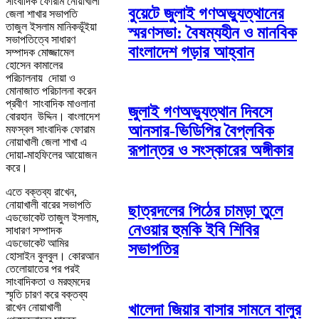
সাংবাদিক ফোরাম নোয়াখালী
বুয়েটে জুলাই গণঅভ্যুত্থানের
জেলা শাখার সভাপতি
তাজুল ইসলাম মানিকভূঁইয়া
স্মরণসভা: বৈষম্যহীন ও মানবিক
সভাপতিত্বে সাধারণ
বাংলাদেশ গড়ার আহ্বান
সম্পাদক মোজ্জামেল
হোসেন কামালের
পরিচালনায় দোয়া ও
মোনাজাত পরিচালনা করেন
প্রবীণ সাংবাদিক মাওলানা
জুলাই গণঅভ্যুত্থান দিবসে
বোরহান উদ্দিন। বাংলাদেশ
আনসার-ভিডিপির বৈপ্লবিক
মফস্বল সাংবাদিক ফোরাম
নোয়াখালী জেলা শাখা এ
রূপান্তর ও সংস্কারের অঙ্গীকার
দোয়া-মাহফিলের আয়োজন
করে।
এতে বক্তব্য রাখেন,
নোয়াখালী বারের সভাপতি
ছাত্রদলের পিঠের চামড়া তুলে
এডভোকেট তাজুল ইসলাম,
নেওয়ার হুমকি ইবি শিবির
সাধারণ সম্পাদক
এডভোকেট আমির
সভাপতির
হোসাইন বুলবুল। কোরআন
তেলোয়াতের পর পরই
সাংবাদিকতা ও মরহুমদের
স্মৃতি চারণ করে বক্তব্য
খালেদা জিয়ার বাসার সামনে বালুর
রাখেন নোয়াখালী