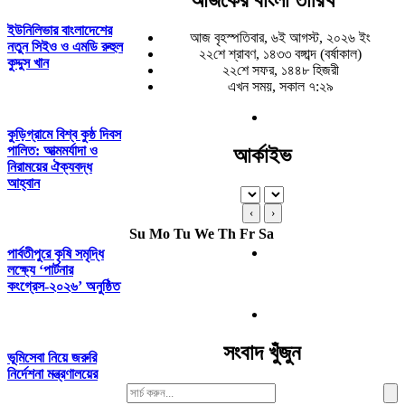
ইউনিলিভার বাংলাদেশের
আজ বৃহস্পতিবার, ৬ই আগস্ট, ২০২৬ ইং
নতুন সিইও ও এমডি রুহুল
২২শে শ্রাবণ, ১৪৩৩ বঙ্গাব্দ (বর্ষাকাল)
কুদ্দুস খান
২২শে সফর, ১৪৪৮ হিজরী
এখন সময়, সকাল ৭:২৯
কুড়িগ্রামে বিশ্ব কুষ্ঠ দিবস
পালিত: আত্মমর্যাদা ও
আর্কাইভ
নিরাময়ের ঐক্যবদ্ধ
আহ্বান
‹
›
Su
Mo
Tu
We
Th
Fr
Sa
পার্বতীপুরে কৃষি সমৃদ্ধি
লক্ষ্যে ‘পার্টনার
কংগ্রেস-২০২৬’ অনুষ্ঠিত
সংবাদ খুঁজুন
ভূমিসেবা নিয়ে জরুরি
নির্দেশনা মন্ত্রণালয়ের
Search