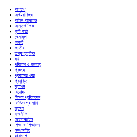
অপরাধ
অর্থ-বাণিজ্য
আইন-আদালত
আন্তর্জাতিক
কৃষি বার্তা
খেলাধুলা
চাকরি
জাতীয়
তথ্যপ্রযুক্তি
ধর্ম
পরিবেশ ও জলবায়ু
প্রচ্ছদ
প্রবাসের খবর
প্রযুক্তি
ফ্যাশন
বিনোদন
বিশেষ প্রতিবেদন
ভিডিও গ্যালারি
ভ্রমণ
রাজনীতি
লাইফস্টাইল
শিক্ষা ও শিক্ষাঙ্গন
সম্পাদকীয়
সারাদেশ