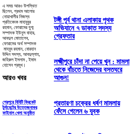
এ সময় আরও উপস্থিত
ছিলেন, প্রথম আলোর
নোয়াখালীর নিজস্ব
টঙ্গী পূর্ব থানা এলাকায় পৃথক
প্রতিবেদক মাহাবুবুর
অভিযানে ৭ ডাকাত সদস্য
রহমান, ফোরামের যুগ্ম
সম্পাদক ইউনুস বাহার,
গ্রেফতার
আবদুল মোতালেব,
ফোরামের অর্থ সম্পাদক
মাহবুব রহমান, বোরহান
উদ্দিন সদস্য, আবদুল্লাহ,
জহিরুল ইসলাম , ইমাম
লক্ষ্মীপুরে চাঁদা না পেয়ে খুন : মামলা
হোসেন প্রমূখ।
থেকে বাঁচতে নিজেদের বসতঘরে
আরও খবর
আগুন!
প্রতারণা চক্রের ধর্ষণ মামলায়
শেরপুরে বিবিটি ক্রিকেট
টুর্নামেন্টের উত্তেজনাকর
ফেঁসে গেলেন ৬ যুবক
ফাইনাল খেলা অনুষ্ঠিত