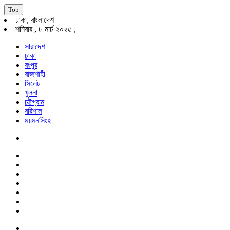
Top
ঢাকা, বাংলাদেশ
শনিবার , ৮ মার্চ ২০২৫ ,
সারাদেশ
ঢাকা
রংপুর
রাজশাহী
সিলেট
খুলনা
চট্টগ্রাম
বরিশাল
ময়মনসিংহ