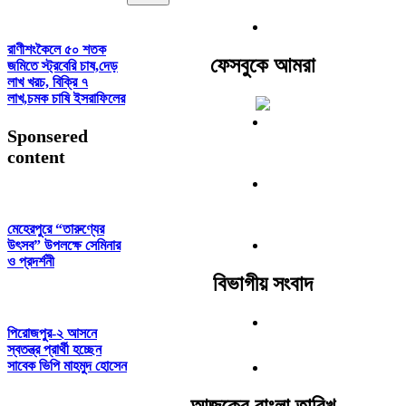
রাণীশংকৈলে ৫০ শতক
ফেসবুকে আমরা
জমিতে স্ট্রবেরি চাষ,দেড়
লাখ খরচ, বিক্রি ৭
লাখ,চমক চাষি ইসরাফিলের
Sponsered
content
মেহেরপুরে “তারুণ্যের
উৎসব” উপলক্ষে সেমিনার
ও প্রদর্শনী
বিভাগীয় সংবাদ
পিরোজপুর-২ আসনে
স্বতন্ত্র প্রার্থী হচ্ছেন
সাবেক ভিপি মাহমুদ হোসেন
আজকের বাংলা তারিখ