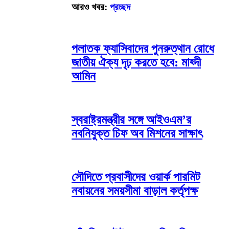
আরও খবর:
প্রচ্ছদ
পলাতক ফ্যাসিবাদের পুনরুত্থান রোধে
জাতীয় ঐক্য দৃঢ় করতে হবে: মাহ্দী
আমিন
স্বরাষ্ট্রমন্ত্রীর সঙ্গে আইওএম’র
নবনিযুক্ত চিফ অব মিশনের সাক্ষাৎ
সৌদিতে প্রবাসীদের ওয়ার্ক পারমিট
নবায়নের সময়সীমা বাড়াল কর্তৃপক্ষ