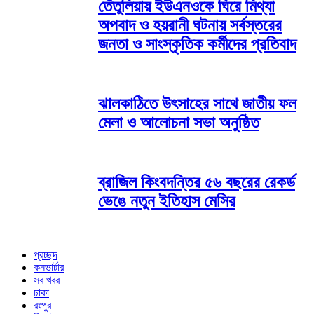
তেঁতুলিয়ায় ইউএনওকে ঘিরে মিথ্যা
অপবাদ ও হয়রানী ঘটনায় সর্বস্তরের
জনতা ও সাংস্কৃতিক কর্মীদের প্রতিবাদ
ঝালকাঠিতে উৎসাহের সাথে জাতীয় ফল
মেলা ও আলোচনা সভা অনুষ্ঠিত
ব্রাজিল কিংবদন্তির ৫৬ বছরের রেকর্ড
ভেঙে নতুন ইতিহাস মেসির
প্রচ্ছদ
কনভার্টার
সব খবর
ঢাকা
রংপুর