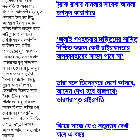
প্রেসক্লাবের সাবেক
ট্রাক রাখার মামলায় সাবেক আমলা
সভাপতি ও ফোরামের
জগলুল কারাগারে
উপদেষ্টা আলমগীর ইউছুফ,
মেসবাহ-উল হক মিঠু,
আমিরুল ইসলাম হারুন,
নাসির উদ্দিন মাহমুদ বাদল,
সাইফুল্যাহ কামরুল।
‘জুলাই গণহত্যায় জড়িতদের শাস্তি
ফোরামের সহ সভাপতি
জহিরুল হক জহির,
নিশ্চিত করলে কেউ রাষ্ট্রক্ষমতার
ফোরামের যুগ্ম সম্পাদক
অপব্যবহারের সাহস পাবে না’
আকবর হোসেন সোহাগ,
ফোরামের যুগ্ম সম্পাদক
মনির হোসেন বাবু, আবুল
কালাম আজাদ ভূ্ঁইয়া,
ইকবাল হোসেন মজনু,
তারা বলে ডিসেম্বরে দেশে আসবে,
নুরুল আলম বিপ্লব,
আসেন দেখা হবে রাজপথে:
মোতাসিম বিল্লাহ সবুজ,
ইমাম উদ্দিন আজাদ,
ভারপ্রাপ্ত রাষ্ট্রপতি
শাহাদাত বাবু, খায়রুল
আলম রিপাত, নাসিম শুভ,
ফোরামের সাংগঠনিক
সম্পাদক গোলাম কিবরিয়া
রাহাত, দপ্তর সম্পাদক
বিয়ের সাজে যে ৩ নতুনত্ব দেখা
আজিজ আহমদ সহ আরো
যাবে এ বছর
অনেকে।