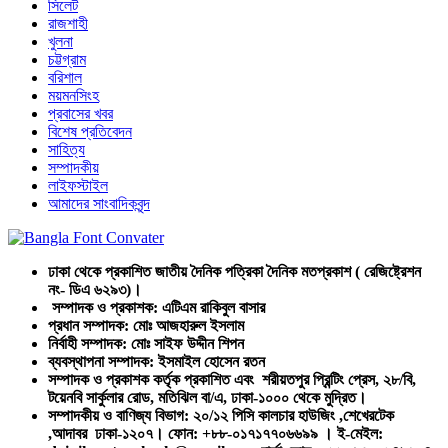
সিলেট
রাজশাহী
খুলনা
চট্টগ্রাম
বরিশাল
ময়মনসিংহ
প্রবাসের খবর
বিশেষ প্রতিবেদন
সাহিত্য
সম্পাদকীয়
লাইফস্টাইল
আমাদের সাংবাদিকবৃন্দ
ঢাকা থেকে প্রকাশিত জাতীয় দৈনিক পত্রিকা দৈনিক মতপ্রকাশ ( রেজিষ্ট্রেশন
নং- ডিএ ৬২৯৩)।
সম্পাদক ও প্রকাশক: এটিএম রাকিবুল বাসার
প্রধান সম্পাদক: মোঃ আজহারুল ইসলাম
নির্বাহী সম্পাদক: মোঃ সাইফ উদ্দীন শিপন
ব্যবস্থাপনা সম্পাদক: ইসমাইল হোসেন রতন
সম্পাদক ও প্রকাশক কর্তৃক প্রকাশিত এবং শরীয়তপুর প্রিন্টিং প্রেস, ২৮/বি,
টয়েনবি সার্কুলার রোড, মতিঝিল বা/এ, ঢাকা-১০০০ থেকে মুদ্রিত।
সম্পাদকীয় ও বাণিজ্য বিভাগ: ২০/১২ পিসি কালচার হাউজিং ,শেখেরটেক
,আদাবর ঢাকা-১২০৭। ফোন: +৮৮-০১৭১৭৭০৬৬৯৯ । ই-মেইল: