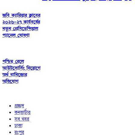
জবি ক্যারিয়ার ক্লাবের
২০২৬–২৭ কার্যবর্ষের
নতুন প্রেসিডেন্সিয়াল
প্যানেল ঘোষণা
পশ্চিম রেলে
আউটসোর্সিং নিয়োগে
অর্থ বানিজ্যের
অভিযোগ
প্রচ্ছদ
কনভার্টার
সব খবর
ঢাকা
রংপুর