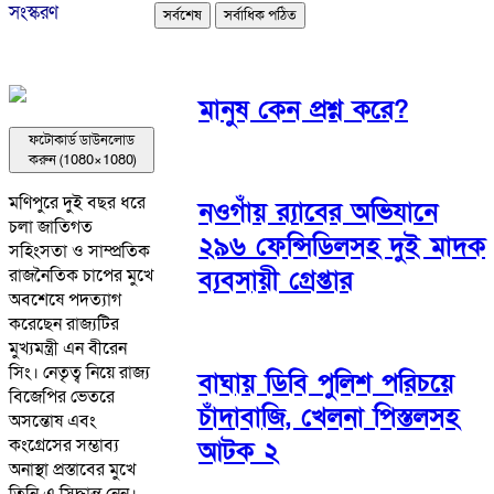
সংস্করণ
সর্বশেষ
সর্বাধিক পঠিত
মানুষ কেন প্রশ্ন করে?
ফটোকার্ড ডাউনলোড
করুন (1080×1080)
মণিপুরে দুই বছর ধরে
নওগাঁয় র‌্যাবের অভিযানে
চলা জাতিগত
২৯৬ ফেন্সিডিলসহ দুই মাদক
সহিংসতা ও সাম্প্রতিক
ব্যবসায়ী গ্রেপ্তার
রাজনৈতিক চাপের মুখে
অবশেষে পদত্যাগ
করেছেন রাজ্যটির
মুখ্যমন্ত্রী এন বীরেন
সিং। নেতৃত্ব নিয়ে রাজ্য
বাঘায় ডিবি পুলিশ পরিচয়ে
বিজেপির ভেতরে
চাঁদাবাজি, খেলনা পিস্তলসহ
অসন্তোষ এবং
কংগ্রেসের সম্ভাব্য
আটক ২
অনাস্থা প্রস্তাবের মুখে
তিনি এ সিদ্ধান্ত নেন।