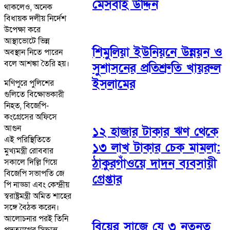
মেসবাহ উদ্দিন
থাকলেও, অনেক
বিধায়ক দলীয় নির্দেশ
উপেক্ষা করে
আস্থাভোটে ভিন্ন
শিমুলিয়া ইউনিয়নে উন্নয়ন ও
অবস্থান নিতে পারেন
বলে আশঙ্কা তৈরি হয়।
সুশাসনের প্রতিশ্রুতি খায়রুল
ইসলামের
মণিপুরে পুলিশের
গুলিতে বিক্ষোভকারী
নিহত, বিজেপি-
কংগ্রেসের অফিসে
আগুন
১২ হাজার টাকার ঋণ থেকে
এই পরিস্থিতিতে
১৩ লাখ টাকার চেক মামলা:
মুখ্যমন্ত্রী রোববার
ঠাকুরগাঁওয়ে দাদন ব্যবসায়ী
সকালে দিল্লি গিয়ে
বিজেপি সভাপতি জে
গ্রেপ্তার
পি নাড্ডা এবং কেন্দ্রীয়
স্বরাষ্ট্রমন্ত্রী অমিত শাহের
সঙ্গে বৈঠক করেন।
আলোচনার পরই তিনি
বিয়ের সাজে যে ৩ নতুনত্ব
পদত্যাগের সিদ্ধান্ত