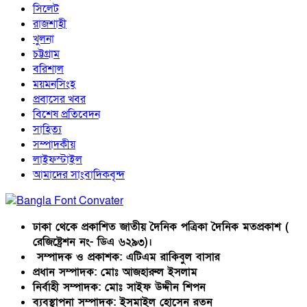
সিলেট
রাজশাহী
খুলনা
চট্টগ্রাম
বরিশাল
ময়মনসিংহ
প্রবাসের খবর
বিশেষ প্রতিবেদন
সাহিত্য
সম্পাদকীয়
লাইফস্টাইল
আমাদের সাংবাদিকবৃন্দ
ঢাকা থেকে প্রকাশিত জাতীয় দৈনিক পত্রিকা দৈনিক মতপ্রকাশ (
রেজিষ্ট্রেশন নং- ডিএ ৬২৯৩)।
সম্পাদক ও প্রকাশক: এটিএম রাকিবুল বাসার
প্রধান সম্পাদক: মোঃ আজহারুল ইসলাম
নির্বাহী সম্পাদক: মোঃ সাইফ উদ্দীন শিপন
ব্যবস্থাপনা সম্পাদক: ইসমাইল হোসেন রতন