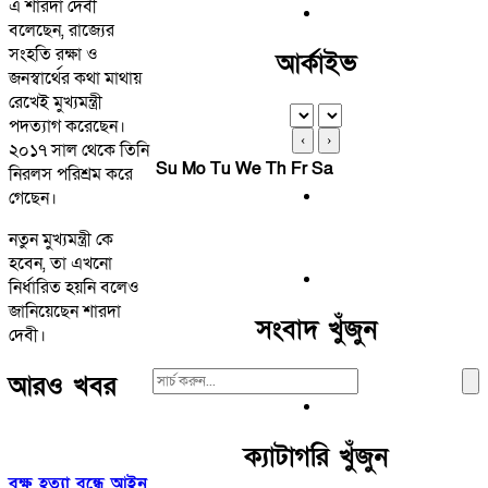
এ শারদা দেবী
বলেছেন, রাজ্যের
সংহতি রক্ষা ও
আর্কাইভ
জনস্বার্থের কথা মাথায়
রেখেই মুখ্যমন্ত্রী
পদত্যাগ করেছেন।
‹
›
২০১৭ সাল থেকে তিনি
Su
Mo
Tu
We
Th
Fr
Sa
নিরলস পরিশ্রম করে
গেছেন।
নতুন মুখ্যমন্ত্রী কে
হবেন, তা এখনো
নির্ধারিত হয়নি বলেও
জানিয়েছেন শারদা
সংবাদ খুঁজুন
দেবী।
Search
আরও খবর
For:
ক্যাটাগরি খুঁজুন
বৃক্ষ হত্যা বন্ধে আইন