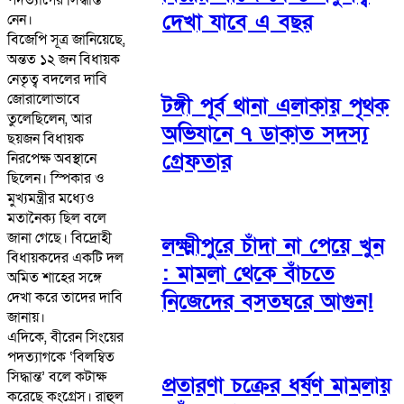
দেখা যাবে এ বছর
নেন।
বিজেপি সূত্র জানিয়েছে,
অন্তত ১২ জন বিধায়ক
নেতৃত্ব বদলের দাবি
জোরালোভাবে
টঙ্গী পূর্ব থানা এলাকায় পৃথক
তুলেছিলেন, আর
অভিযানে ৭ ডাকাত সদস্য
ছয়জন বিধায়ক
গ্রেফতার
নিরপেক্ষ অবস্থানে
ছিলেন। স্পিকার ও
মুখ্যমন্ত্রীর মধ্যেও
মতানৈক্য ছিল বলে
জানা গেছে। বিদ্রোহী
লক্ষ্মীপুরে চাঁদা না পেয়ে খুন
বিধায়কদের একটি দল
: মামলা থেকে বাঁচতে
অমিত শাহের সঙ্গে
দেখা করে তাদের দাবি
নিজেদের বসতঘরে আগুন!
জানায়।
এদিকে, বীরেন সিংয়ের
পদত্যাগকে ‘বিলম্বিত
সিদ্ধান্ত’ বলে কটাক্ষ
প্রতারণা চক্রের ধর্ষণ মামলায়
করেছে কংগ্রেস। রাহুল