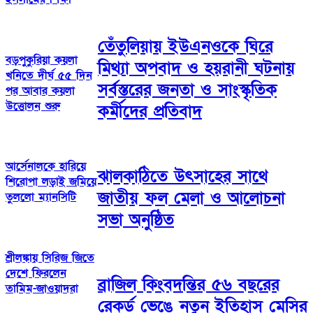
তেঁতুলিয়ায় ইউএনওকে ঘিরে
বড়পুকুরিয়া কয়লা
মিথ্যা অপবাদ ও হয়রানী ঘটনায়
খনিতে দীর্ঘ ৫৫ দিন
সর্বস্তরের জনতা ও সাংস্কৃতিক
পর আবার কয়লা
উত্তোলন শুরু
কর্মীদের প্রতিবাদ
আর্সেনালকে হারিয়ে
ঝালকাঠিতে উৎসাহের সাথে
শিরোপা লড়াই জমিয়ে
জাতীয় ফল মেলা ও আলোচনা
তুললো ম্যানসিটি
সভা অনুষ্ঠিত
শ্রীলঙ্কায় সিরিজ জিতে
দেশে ফিরলেন
ব্রাজিল কিংবদন্তির ৫৬ বছরের
তামিম-জাওয়াদরা
রেকর্ড ভেঙে নতুন ইতিহাস মেসির