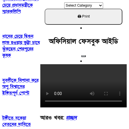
ক্যাটাগরি
চেয়ে প্রধানমন্ত্রীকে
খুঁজুন
স্মারকলিপি
ধানের চেয়ে দ্বিগুন
অফিসিয়াল ফেসবুক আইডি
লাভ হওয়ায় ভুট্টা চাষে
ঝুঁকছেন শেরপুরের
কৃষক
বুবলীকে নিশানা করে
অপু বিশ্বাসের
ইঙ্গিতপূর্ণ পোস্ট
আরও খবর:
প্রচ্ছদ
টঙ্গীতে বকেয়া
বেতনের দাবিতে