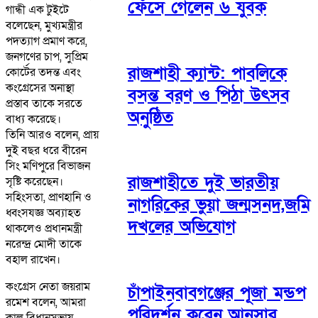
ফেঁসে গেলেন ৬ যুবক
গান্ধী এক টুইটে
বলেছেন, মুখ্যমন্ত্রীর
পদত্যাগ প্রমাণ করে,
জনগণের চাপ, সুপ্রিম
রাজশাহী ক্যান্ট: পাবলিকে
কোর্টের তদন্ত এবং
কংগ্রেসের অনাস্থা
বসন্ত বরণ ও পিঠা উৎসব
প্রস্তাব তাকে সরতে
অনুষ্ঠিত
বাধ্য করেছে।
তিনি আরও বলেন, প্রায়
দুই বছর ধরে বীরেন
সিং মণিপুরে বিভাজন
রাজশাহীতে দুই ভারতীয়
সৃষ্টি করেছেন।
সহিংসতা, প্রাণহানি ও
নাগরিকের ভুয়া জন্মসনদ,জমি
ধ্বংসযজ্ঞ অব্যাহত
দখলের অভিযোগ
থাকলেও প্রধানমন্ত্রী
নরেন্দ্র মোদী তাকে
বহাল রাখেন।
কংগ্রেস নেতা জয়রাম
চাঁপাইনবাবগঞ্জের পূজা মন্ডপ
রমেশ বলেন, আমরা
পরিদর্শন করেন আনসার
কাল বিধানসভায়