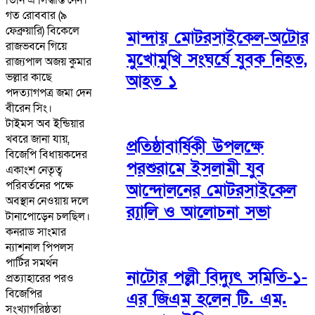
গত রোববার (৯
ফেব্রুয়ারি) বিকেলে
মান্দায় মোটরসাইকেল-অটোর
রাজভবনে গিয়ে
মুখোমুখি সংঘর্ষে যুবক নিহত,
রাজ্যপাল অজয় কুমার
ভল্লার কাছে
আহত ১
পদত্যাগপত্র জমা দেন
বীরেন সিং।
টাইমস অব ইন্ডিয়ার
খবরে জানা যায়,
প্রতিষ্ঠাবার্ষিকী উপলক্ষে
বিজেপি বিধায়কদের
পরশুরামে ইসলামী যুব
একাংশ নেতৃত্ব
পরিবর্তনের পক্ষে
আন্দোলনের মোটরসাইকেল
অবস্থান নেওয়ায় দলে
র‌্যালি ও আলোচনা সভা
টানাপোড়েন চলছিল।
কনরাড সাংমার
ন্যাশনাল পিপলস
পার্টির সমর্থন
নাটোর পল্লী বিদ্যুৎ সমিতি-১-
প্রত্যাহারের পরও
বিজেপির
এর জিএম হলেন টি. এম.
সংখ্যাগরিষ্ঠতা