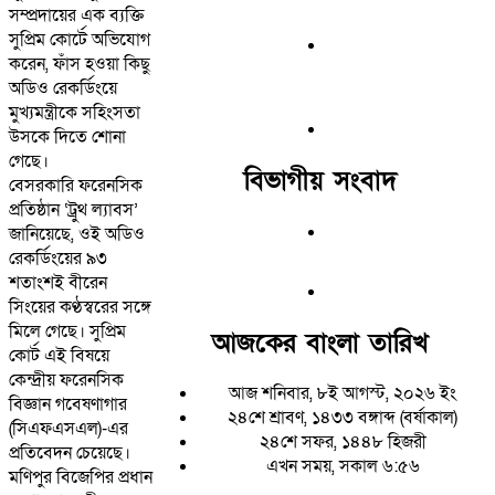
সম্প্রদায়ের এক ব্যক্তি
সুপ্রিম কোর্টে অভিযোগ
করেন, ফাঁস হওয়া কিছু
অডিও রেকর্ডিংয়ে
মুখ্যমন্ত্রীকে সহিংসতা
উসকে দিতে শোনা
গেছে।
বিভাগীয় সংবাদ
বেসরকারি ফরেনসিক
প্রতিষ্ঠান ‘ট্রুথ ল্যাবস’
জানিয়েছে, ওই অডিও
রেকর্ডিংয়ের ৯৩
শতাংশই বীরেন
সিংয়ের কণ্ঠস্বরের সঙ্গে
মিলে গেছে। সুপ্রিম
আজকের বাংলা তারিখ
কোর্ট এই বিষয়ে
কেন্দ্রীয় ফরেনসিক
আজ শনিবার, ৮ই আগস্ট, ২০২৬ ইং
বিজ্ঞান গবেষণাগার
২৪শে শ্রাবণ, ১৪৩৩ বঙ্গাব্দ (বর্ষাকাল)
(সিএফএসএল)-এর
২৪শে সফর, ১৪৪৮ হিজরী
প্রতিবেদন চেয়েছে।
এখন সময়, সকাল ৬:৫৬
মণিপুর বিজেপির প্রধান