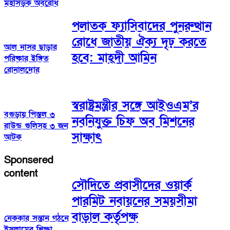
মহাসড়ক অবরোধ
পলাতক ফ্যাসিবাদের পুনরুত্থান
রোধে জাতীয় ঐক্য দৃঢ় করতে
আল নাসর ছাড়ার
হবে: মাহ্দী আমিন
পরিষ্কার ইঙ্গিত
রোনালদোর
স্বরাষ্ট্রমন্ত্রীর সঙ্গে আইওএম’র
বগুড়ায় পিস্তল ৩
নবনিযুক্ত চিফ অব মিশনের
রাউন্ড গুলিসহ ৩ জন
সাক্ষাৎ
আটক
Sponsered
content
সৌদিতে প্রবাসীদের ওয়ার্ক
পারমিট নবায়নের সময়সীমা
বাড়াল কর্তৃপক্ষ
নেককার সন্তান গঠনে
ইসলামের শিক্ষা