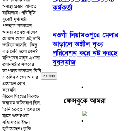
অনাস্থা প্রস্তাব আনতে
কর্মকর্তা
যাচ্ছিলাম। পরিস্থিতি
বুঝেই মুখ্যমন্ত্রী
পদত্যাগ করেছেন।
আমরা ২০২৩ সালের
নওগাঁ নিয়ামতপুরে মেলার
মে মাস থেকে এই দাবি
আড়ালে অশ্লীল নৃত্য
জানিয়ে আসছি। কিন্তু
এত দেরি হলো কেন?
পরিবেশন করে নষ্ট করছে
মণিপুরের মানুষ এখনো
যুবসমাজ
প্রধানমন্ত্রীর সফরের
অপেক্ষায় রয়েছেন, যিনি
সব খবর
এতদিন রাজ্যে আসার
প্রয়োজন বোধ
করেননি।
বীরেন সিংয়ের বিরুদ্ধে
ফেসবুকে আমরা
অন্যতম অভিযোগ ছিল,
তিনি ২০২৩ সালের মে
মাসে শুরু হওয়া
সহিংসতায় ইন্ধন
জুগিয়েছেন। কুকি