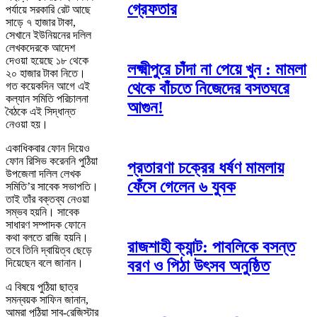
গ্রেফতার
পর্যায়ে সরকারি রেট আছে
সাড়ে ৭ হাজার টাকা,
সেখানে ইউনিয়নের দলিল
লেখকদেরকে আদেশ
দেওয়া হয়েছে ১৮ থেকে
লক্ষ্মীপুরে চাঁদা না পেয়ে খুন : মামলা
২০ হাজার টাকা নিতে।
থেকে বাঁচতে নিজেদের বসতঘরে
গত কয়েকদিন আগে এই
কল্যান সমিতি পরিচালনা
আগুন!
বৈঠকে এই সিদ্ধান্ত
নেওয়া হয়।
একাধিকবার ফোন দিয়েও
ফোন রিসিভ করেননি পুঠিয়া
প্রতারণা চক্রের ধর্ষণ মামলায়
উপজেলা দলিল লেখক
ফেঁসে গেলেন ৬ যুবক
সমিতি’র সাবেক সভাপতি।
তাই তাঁর বক্তব্য নেওয়া
সম্ভব হয়নি। সাবেক
সাধারণ সম্পাদক ফোনে
কথা বলতে রাজি হয়নি।
রাজশাহী ক্যান্ট: পাবলিকে বসন্ত
তবে তিনি দ্বায়িত্ব ছেড়ে
বরণ ও পিঠা উৎসব অনুষ্ঠিত
দিয়েছেন বলে জানান।
এ বিষয়ে পুঠিয়া ছাত্র
সমন্বয়ক সাফিন জানান,
আমরা পুঠিয়া সাব-রেজিস্টার