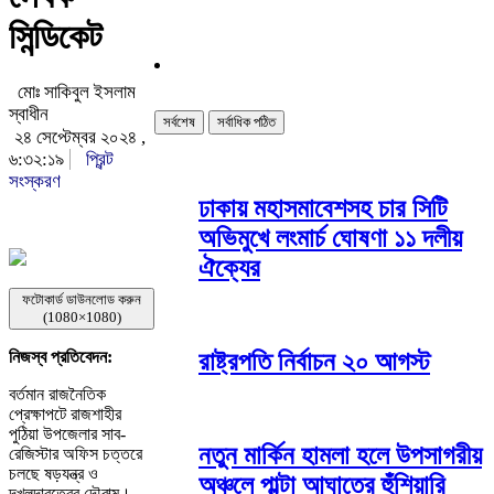
সিন্ডিকেট
মোঃ সাকিবুল ইসলাম
স্বাধীন
সর্বশেষ
সর্বাধিক পঠিত
২৪ সেপ্টেম্বর ২০২৪ ,
৬:৩২:১৯
প্রিন্ট
সংস্করণ
ঢাকায় মহাসমাবেশসহ চার সিটি
অভিমুখে লংমার্চ ঘোষণা ১১ দলীয়
ঐক্যের
ফটোকার্ড ডাউনলোড করুন
(1080×1080)
রাষ্ট্রপতি নির্বাচন ২০ আগস্ট
নিজস্ব প্রতিবেদন:
বর্তমান রাজনৈতিক
প্রেক্ষাপটে রাজশাহীর
পুঠিয়া উপজেলার সাব-
নতুন মার্কিন হামলা হলে উপসাগরীয়
রেজিস্টার অফিস চত্তরে
চলছে ষড়যন্ত্র ও
অঞ্চলে পাল্টা আঘাতের হুঁশিয়ারি
দখলদারত্বের দৌরাত্ম।