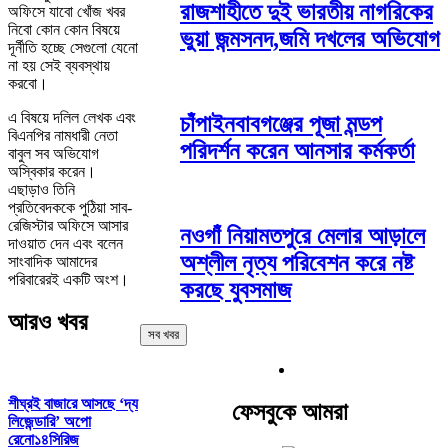
রাজশাহীতে দুই ভারতীয় নাগরিকের
অফিসে যাবো খোঁজ খবর
নিবো কোন কোন বিষয়ে
ভুয়া জন্মসনদ,জমি দখলের অভিযোগ
দূর্নীতি হচ্ছে সেগুলো যেনো
না হয় সেই ব্যবস্থায়
করবো।
এ বিষয়ে দলিল লেখক এবং
চাঁপাইনবাবগঞ্জের পূজা মন্ডপ
বিএনপির নামধারী নেতা
পরিদর্শন করেন আনসার কর্মকর্তা
বাবুল সব অভিযোগ
অস্বিকার করেন।
এছাড়াও তিনি
প্রতিবেদককে পুঠিয়া সাব-
রেজিস্টার অফিসে আসার
নওগাঁ নিয়ামতপুরে মেলার আড়ালে
দাওয়াত দেন এবং বলেন
অশ্লীল নৃত্য পরিবেশন করে নষ্ট
সাংবাদিক আমাদের
পরিবারেরই একটি অংশ।
করছে যুবসমাজ
আরও খবর
সব খবর
শীঘ্রই বাজারে আসছে ‘দ্য
ফেসবুকে আমরা
লিজেন্ডারি’ অপো
রেনো১৪সিরিজ