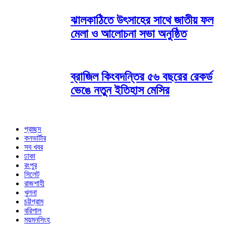
ঝালকাঠিতে উৎসাহের সাথে জাতীয় ফল
মেলা ও আলোচনা সভা অনুষ্ঠিত
ব্রাজিল কিংবদন্তির ৫৬ বছরের রেকর্ড
ভেঙে নতুন ইতিহাস মেসির
প্রচ্ছদ
কনভার্টার
সব খবর
ঢাকা
রংপুর
সিলেট
রাজশাহী
খুলনা
চট্টগ্রাম
বরিশাল
ময়মনসিংহ