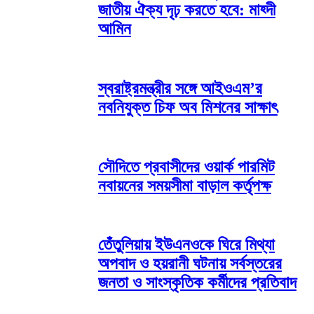
জাতীয় ঐক্য দৃঢ় করতে হবে: মাহ্দী
আমিন
স্বরাষ্ট্রমন্ত্রীর সঙ্গে আইওএম’র
নবনিযুক্ত চিফ অব মিশনের সাক্ষাৎ
সৌদিতে প্রবাসীদের ওয়ার্ক পারমিট
নবায়নের সময়সীমা বাড়াল কর্তৃপক্ষ
তেঁতুলিয়ায় ইউএনওকে ঘিরে মিথ্যা
অপবাদ ও হয়রানী ঘটনায় সর্বস্তরের
জনতা ও সাংস্কৃতিক কর্মীদের প্রতিবাদ