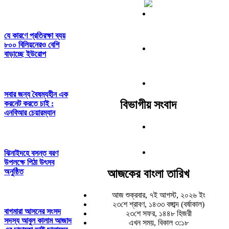
যে কারণে প্রতিরক্ষা ব্যয়
৮০০ বিলিয়নেরও বেশি
বাড়াচ্ছে ইউরোপ
সবার জন্য বৈষম্যহীন এক
বিভাগীয় সংবাদ
করনেট করতে চাই :
এনবিআর চেয়ারম্যান
ঝিনাইদহে বসন্ত বরণ
উপলক্ষে পিঠা উৎসব
আজকের বাংলা তারিখ
অনুষ্ঠিত
আজ শুক্রবার, ৭ই আগস্ট, ২০২৬ ইং
২৩শে শ্রাবণ, ১৪৩৩ বঙ্গাব্দ (বর্ষাকাল)
বাগমারা আসনের সংসদ
২৩শে সফর, ১৪৪৮ হিজরী
সদস্য আবুল কালাম আজাদ
এখন সময়, বিকাল ৩:১৮