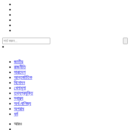
Search
For:
জাতীয়
রাজনীতি
সারাদেশ
আন্তর্জাতিক
বিনোদন
খেলাধুলা
তথ্যপ্রযুক্তি
স্বাস্থ্য
অর্থ-বাণিজ্য
অপরাধ
ধর্ম
আরও