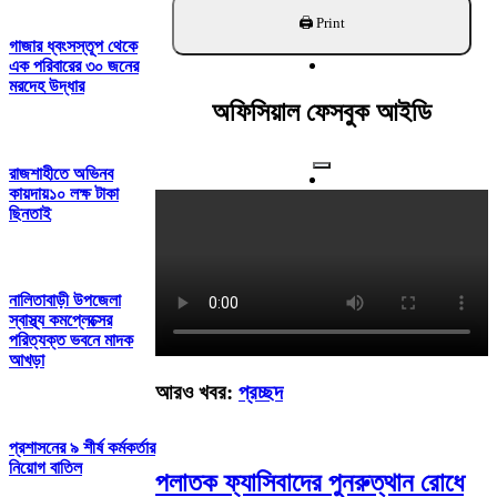
খুঁজুন
গাজার ধ্বংসস্তূপ থেকে
এক পরিবারের ৩০ জনের
মরদেহ উদ্ধার
অফিসিয়াল ফেসবুক আইডি
রাজশাহীতে অভিনব
কায়দায়১০ লক্ষ টাকা
ছিনতাই
নালিতাবাড়ী উপজেলা
স্বাস্থ্য কমপ্লেক্সের
পরিত্যক্ত ভবনে মাদক
আখড়া
আরও খবর:
প্রচ্ছদ
প্রশাসনের ৯ শীর্ষ কর্মকর্তার
নিয়োগ বাতিল
পলাতক ফ্যাসিবাদের পুনরুত্থান রোধে