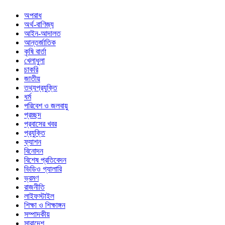
অপরাধ
অর্থ-বাণিজ্য
আইন-আদালত
আন্তর্জাতিক
কৃষি বার্তা
খেলাধুলা
চাকরি
জাতীয়
তথ্যপ্রযুক্তি
ধর্ম
পরিবেশ ও জলবায়ু
প্রচ্ছদ
প্রবাসের খবর
প্রযুক্তি
ফ্যাশন
বিনোদন
বিশেষ প্রতিবেদন
ভিডিও গ্যালারি
ভ্রমণ
রাজনীতি
লাইফস্টাইল
শিক্ষা ও শিক্ষাঙ্গন
সম্পাদকীয়
সারাদেশ