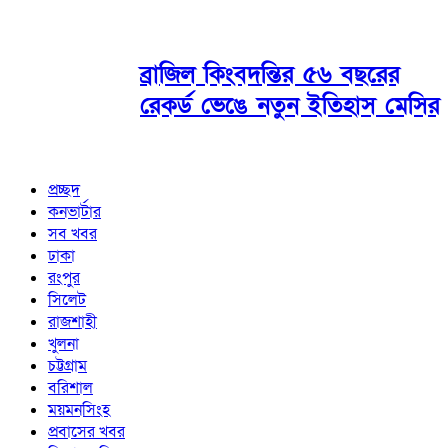
ব্রাজিল কিংবদন্তির ৫৬ বছরের
রেকর্ড ভেঙে নতুন ইতিহাস মেসির
প্রচ্ছদ
কনভার্টার
সব খবর
ঢাকা
রংপুর
সিলেট
রাজশাহী
খুলনা
চট্টগ্রাম
বরিশাল
ময়মনসিংহ
প্রবাসের খবর