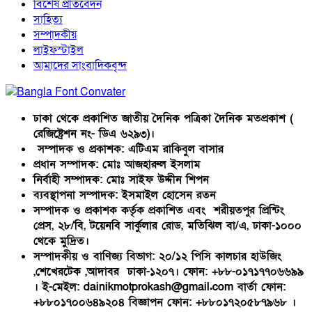
বিশেষ প্রতিবেদন
সাহিত্য
সম্পাদকীয়
লাইফস্টাইল
আমাদের সাংবাদিকবৃন্দ
ঢাকা থেকে প্রকাশিত জাতীয় দৈনিক পত্রিকা দৈনিক মতপ্রকাশ (
রেজিষ্ট্রেশন নং- ডিএ ৬২৯৩)।
সম্পাদক ও প্রকাশক: এটিএম রাকিবুল বাসার
প্রধান সম্পাদক: মোঃ আজহারুল ইসলাম
নির্বাহী সম্পাদক: মোঃ সাইফ উদ্দীন শিপন
ব্যবস্থাপনা সম্পাদক: ইসমাইল হোসেন রতন
সম্পাদক ও প্রকাশক কর্তৃক প্রকাশিত এবং শরীয়তপুর প্রিন্টিং
প্রেস, ২৮/বি, টয়েনবি সার্কুলার রোড, মতিঝিল বা/এ, ঢাকা-১০০০
থেকে মুদ্রিত।
সম্পাদকীয় ও বাণিজ্য বিভাগ: ২০/১২ পিসি কালচার হাউজিং
,শেখেরটেক ,আদাবর ঢাকা-১২০৭। ফোন: +৮৮-০১৭১৭৭০৬৬৯৯
। ই-মেইল: dainikmotprokash@gmail.com বার্তা ফোন:
+৮৮০১৭০০৬৪৯২০৪ বিজ্ঞাপন ফোন: +৮৮০১৭২০৫৮৭৯৬৮ ।