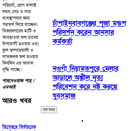
পরিচর্যা, রোগ বালাই
দমন, সেচ ও সার
ব্যবস্থাপনার জন্য
চাঁপাইনবাবগঞ্জের পূজা মন্ডপ
পরামর্শ দিয়ে যাচ্ছেন।
বিজয়নগরের মাটি ও
পরিদর্শন করেন আনসার
আবহাওয়া ফল চাষের
কর্মকর্তা
উপযোগী হওয়ায় এবং
কুল স্বল্পমেয়াদী ও
লাভজনক ফল হওয়ায়
দিনদিন এর আবাদ
নওগাঁ নিয়ামতপুরে মেলার
বৃদ্ধি পাচ্ছে।
আড়ালে অশ্লীল নৃত্য
শাহনেওয়াজ শাহ্ /
পরিবেশন করে নষ্ট করছে
এমআই
যুবসমাজ
আরও খবর
সব খবর
ডিসেম্বরে নির্বাচনের