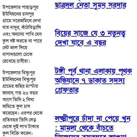
ছাত্রদল নেতা সুমন সরদার
উপজেলার পাহাড়পুর
ইউনিয়নের চানপুর
গ্রামে সরেজমিনে দেখা
যায় বাদুর, কাঁঠবিড়ালি
বিয়ের সাজে যে ৩ নতুনত্ব
এবং অন্যান্য পাখি যেন
কুল নষ্ট করতে না পারে
দেখা যাবে এ বছর
নেট জাল দিয়ে
বাগানগুলো ঢেকে
রেখেছে চাষীরা।
টঙ্গী পূর্ব থানা এলাকায় পৃথক
উপজেলার বিষ্ণুপুর
অভিযানে ৭ ডাকাত সদস্য
ইউনিয়নের বিষ্ণুপুর
গ্রামের জহির মাস্টার
গ্রেফতার
জানান, গত ২০ বছর
আগে তিনি ২ বিঘা
জমিতে কুল চাষ
করেছেন। এরপর থেকে
লক্ষ্মীপুরে চাঁদা না পেয়ে খুন
প্রতিবছর তিনি দেড়
থেকে দুই লাখ টাকার
: মামলা থেকে বাঁচতে
কুল বিক্রি করেন।