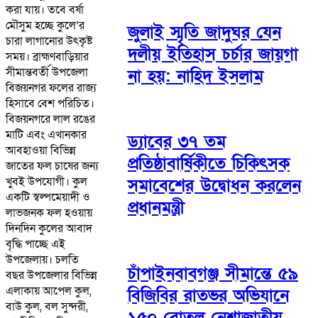
করা যায়। তবে বর্ষা
মৌসুম হচ্ছে কুলে’র
জুলাই স্মৃতি জাদুঘর যেন
চারা লাগানোর উৎকৃষ্ট
দলীয় ইতিহাস চর্চার জায়গা
সময়। ব্রাহ্মণবাড়িয়ার
সীমান্তবর্তী উপজেলা
না হয়: নাহিদ ইসলাম
বিজয়নগর ফলের রাজ্য
হিসাবে বেশ পরিচিত।
বিজয়নগরে লাল রঙের
মাটি এবং এখানকার
ড্যাবের ৩৭ তম
আবহাওয়া বিভিন্ন
প্রতিষ্ঠাবার্ষিকীতে চিকিৎসক
জাতের ফল চাষের জন্য
খুবই উপযোগী। কুল
সমাবেশের উদ্বোধন করলেন
একটি স্বল্পমেয়াদী ও
প্রধানমন্ত্রী
লাভজনক ফল হওয়ায়
দিনদিন কুলের আবাদ
বৃদ্ধি পাচ্ছে এই
উপজেলায়। চলতি
চাঁপাইনবাবগঞ্জ সীমান্তে ৫৯
বছর উপজেলার বিভিন্ন
এলাকায় আপেল কুল,
বিজিবির রাতভর অভিযানে
বাউ কুল, বল সুন্দরী,
১৫০ বোতল নেশাজাতীয়