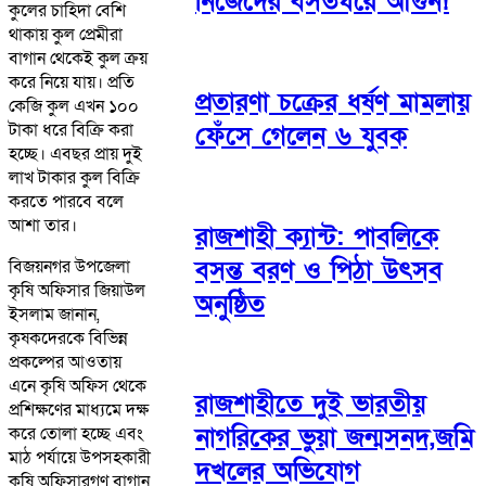
নিজেদের বসতঘরে আগুন!
কুলের চাহিদা বেশি
থাকায় কুল প্রেমীরা
বাগান থেকেই কুল ক্রয়
করে নিয়ে যায়। প্রতি
প্রতারণা চক্রের ধর্ষণ মামলায়
কেজি কুল এখন ১০০
টাকা ধরে বিক্রি করা
ফেঁসে গেলেন ৬ যুবক
হচ্ছে। এবছর প্রায় দুই
লাখ টাকার কুল বিক্রি
করতে পারবে বলে
আশা তার।
রাজশাহী ক্যান্ট: পাবলিকে
বসন্ত বরণ ও পিঠা উৎসব
বিজয়নগর উপজেলা
কৃষি অফিসার জিয়াউল
অনুষ্ঠিত
ইসলাম জানান,
কৃষকদেরকে বিভিন্ন
প্রকল্পের আওতায়
এনে কৃষি অফিস থেকে
রাজশাহীতে দুই ভারতীয়
প্রশিক্ষণের মাধ্যমে দক্ষ
নাগরিকের ভুয়া জন্মসনদ,জমি
করে তোলা হচ্ছে এবং
মাঠ পর্যায়ে উপসহকারী
দখলের অভিযোগ
কৃষি অফিসারগণ বাগান