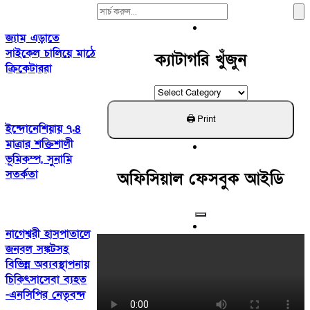
Search
For:
জ্যাম এড়াতে
সাইকেল চালিয়ে মাঠে
ক্যাটাগরি খুঁজুন
ক্রিকেটাররা
ক্যাটাগরি
খুঁজুন
ইন্দোনেশিয়ায় ৭.৪
মাত্রার শক্তিশালী
ভূমিকম্প, সুনামি
সতর্কতা
অফিসিয়াল ফেসবুক আইডি
নাগেশ্বরী হাসপাতালে
জনবল সঙ্কটসহ
বিভিন্ন অব্যবস্থাপনায়
চিকিৎসাসেবা ব্যহত
-এনসিপির নেতৃবন্দ