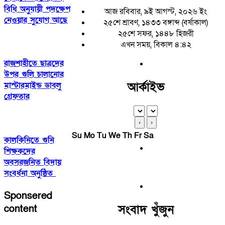
বিধি অনুযায়ী পদক্ষেপ
আজ রবিবার, ৯ই আগস্ট, ২০২৬ ইং
নেওয়ার সুযোগ আছে
২৫শে শ্রাবণ, ১৪৩৩ বঙ্গাব্দ (বর্ষাকাল)
২৫শে সফর, ১৪৪৮ হিজরী
এখন সময়, বিকাল ৪:৪২
রাজশাহীতে ছাত্রদের
উপর গুলি চালানোর
আর্কাইভ
মাস্টারমাইন্ড ডাবলু
গ্রেফতার
‹
›
Su
Mo
Tu
We
Th
Fr
Sa
কালকিনিতে গুনি
শিক্ষকদের
অবসরজনিত বিদায়
সংবর্ধনা অনুষ্ঠিত
Sponsered
সংবাদ খুঁজুন
content