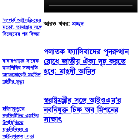
‘সম্পর্ক আইসক্রিমের
আরও খবর:
প্রচ্ছদ
মতো’, তামান্নার সঙ্গে
বিচ্ছেদের পর বিজয়
পলাতক ফ্যাসিবাদের পুনরুত্থান
রোধে জাতীয় ঐক্য দৃঢ় করতে
বাঘারপাড়ার সাবেক
ছাত্রশিবির সভাপতি
হবে: মাহ্দী আমিন
অ্যাডভোকেট মহসিন
আলীর মৃত্যু
স্বরাষ্ট্রমন্ত্রীর সঙ্গে আইওএম’র
নবনিযুক্ত চিফ অব মিশনের
হরিণাকুণ্ডুতে
নবনির্বাচিত এমপির
সাক্ষাৎ
উপস্থিতিতে
মতবিনিময় ও
আইনশৃঙ্খলা সভা