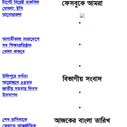
ফেসবুকে আমরা
টার্গেট নিয়েই তফসিল
ঘোষণা: ইসি
আনোয়ারুল
আগামীকাল সারাদেশে
সব শিক্ষাপ্রতিষ্ঠান
খোলা থাকবে
উলিপুরে বর্ণাঢ্য
বিভাগীয় সংবাদ
আয়োজনে ৫৪তম
জাতীয় সমবায় দিবস
উদযাপন
আজকের বাংলা তারিখ
শেখ হাসিনাকে
ফেরাতে আন্তর্জাতিক