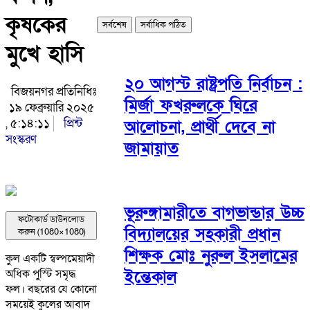
কৃষকের
সর্বশেষ
সর্বাধিক পঠিত
মুখে হাসি
২০ আগস্ট রাষ্ট্রপতি নির্বাচন :
বিজয়নগর প্রতিনিধিঃ
মির্জা ফখরুলকে ঘিরে
১৯ ফেব্রুয়ারি ২০২৫
, ৫:১৪:১১
প্রিন্ট
আলোচনা, প্রার্থী দেবে না
সংস্করণ
জামায়াত
ভূরুঙ্গামারীতে বাগভান্ডার উচ্চ
ফটোকার্ড ডাউনলোড
বিদ্যালয়ের সহকারী প্রধান
করুন (1080×1080)
শিক্ষক মোঃ নুরুল ইসলামের
কুল একটি স্বল্পমেয়াদী
ইন্তেকাল
অধিক পুস্টি সমৃদ্ধ
ফল। বছরের যে কোনো
সময়েই কুলের আবাদ