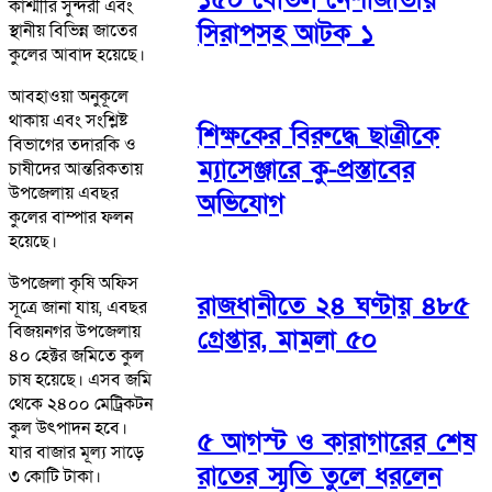
কাশ্মীরি সুন্দরী এবং
সিরাপসহ আটক ১
স্থানীয় বিভিন্ন জাতের
কুলের আবাদ হয়েছে।
আবহাওয়া অনুকূলে
থাকায় এবং সংশ্লিষ্ট
শিক্ষকের বিরুদ্ধে ছাত্রীকে
বিভাগের তদারকি ও
ম্যাসেঞ্জারে কু-প্রস্তাবের
চাষীদের আন্তরিকতায়
উপজেলায় এবছর
অভিযোগ
কুলের বাম্পার ফলন
হয়েছে।
উপজেলা কৃষি অফিস
রাজধানীতে ২৪ ঘণ্টায় ৪৮৫
সূত্রে জানা যায়, এবছর
বিজয়নগর উপজেলায়
গ্রেপ্তার, মামলা ৫০
৪০ হেক্টর জমিতে কুল
চাষ হয়েছে। এসব জমি
থেকে ২৪০০ মেট্রিকটন
কুল উৎপাদন হবে।
৫ আগস্ট ও কারাগারের শেষ
যার বাজার মূল্য সাড়ে
রাতের স্মৃতি তুলে ধরলেন
৩ কোটি টাকা।