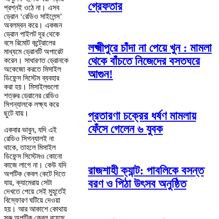
গ্রেফতার
প্রশ্নই ওঠে না। এসব
ড্রোন ‘রেডিও সাইলেন্স’
অবলম্বন করে। একজন
ড্রোন পাইলট দূর থেকে
বসে রিমোট কন্ট্রোলের
লক্ষ্মীপুরে চাঁদা না পেয়ে খুন : মামলা
মাধ্যমে ড্রোনটি অপারেট
থেকে বাঁচতে নিজেদের বসতঘরে
করেন। সাধারণত ড্রোনকে
অকেজো করতে মিসাইল
আগুন!
ডিফেন্স সিস্টেম ব্যবহার
করা হয়। মিসাইলগুলো
শত্রুর ড্রোনের রেডিও
সিগন্যালকে লক্ষ্য করে
ছুটে যায়।
প্রতারণা চক্রের ধর্ষণ মামলায়
ফেঁসে গেলেন ৬ যুবক
একবার ভাবুন, যদি এই
রেডিও সিগন্যালই না
থাকে, তাহলে মিসাইল
ডিফেন্স সিস্টেমও কোনো
কাজে লাগে না। কেউ যদি
রাজশাহী ক্যান্ট: পাবলিকে বসন্ত
অপটিক কেবল কেটে দিতে
বরণ ও পিঠা উৎসব অনুষ্ঠিত
যায়, ক্যামেরায় সেটা
দেখতে পেয়ে সেই মুহূর্তেই
বিস্ফোরণ ঘটিয়ে দেওয়া
হয়। আর আকাশে কোথায়
সরু অপটিক কেবল রয়েছে,