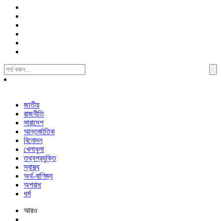
Search
For:
জাতীয়
রাজনীতি
সারাদেশ
আন্তর্জাতিক
বিনোদন
খেলাধুলা
তথ্যপ্রযুক্তি
স্বাস্থ্য
অর্থ-বাণিজ্য
অপরাধ
ধর্ম
আরও