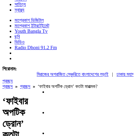
সাহিত্য
স্বাস্থ্য
মতপ্রকাশ ডিজিটাল
মতপ্রকাশ ইন্টারটেইন্মেন্ট
Youth Bangla Tv
ছবি
ভিডিও
Radio Dhoni 91.2 Fm
শিরোনাম:
মিরাজের অপরাজিত সেঞ্চুরিতে বাংলাদেশের লড়াই
|
ঢাকায় মহাসমাব
প্রচ্ছদ
প্রচ্ছদ
»
প্রচ্ছদ
»
‘ফাইবার অপটিক ড্রোন’ কতটা মারাত্মক?
‘ফাইবার
অপটিক
ড্রোন’
কতটা