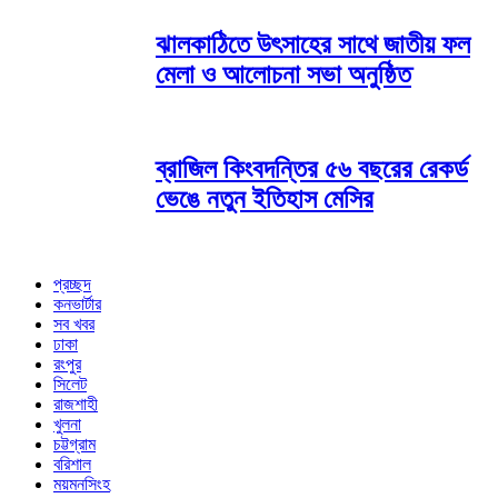
ঝালকাঠিতে উৎসাহের সাথে জাতীয় ফল
মেলা ও আলোচনা সভা অনুষ্ঠিত
ব্রাজিল কিংবদন্তির ৫৬ বছরের রেকর্ড
ভেঙে নতুন ইতিহাস মেসির
প্রচ্ছদ
কনভার্টার
সব খবর
ঢাকা
রংপুর
সিলেট
রাজশাহী
খুলনা
চট্টগ্রাম
বরিশাল
ময়মনসিংহ