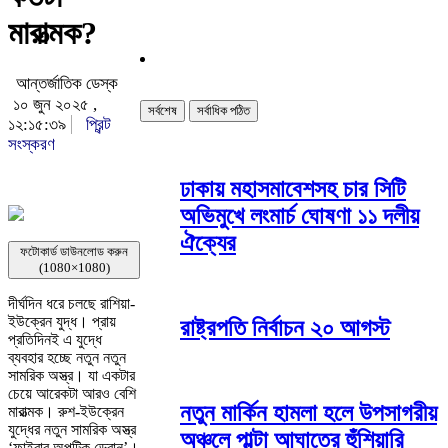
মারাত্মক?
আন্তর্জাতিক ডেস্ক
১০ জুন ২০২৫ ,
সর্বশেষ
সর্বাধিক পঠিত
১২:১৫:৩৯
প্রিন্ট
সংস্করণ
ঢাকায় মহাসমাবেশসহ চার সিটি
অভিমুখে লংমার্চ ঘোষণা ১১ দলীয়
ঐক্যের
ফটোকার্ড ডাউনলোড করুন
(1080×1080)
দীর্ঘদিন ধরে চলছে রাশিয়া-
ইউক্রেন যুদ্ধ। প্রায়
রাষ্ট্রপতি নির্বাচন ২০ আগস্ট
প্রতিদিনই এ যুদ্ধে
ব্যবহার হচ্ছে নতুন নতুন
সামরিক অস্ত্র। যা একটার
চেয়ে আরেকটা আরও বেশি
নতুন মার্কিন হামলা হলে উপসাগরীয়
মারাত্মক। রুশ-ইউক্রেন
যুদ্ধের নতুন সামরিক অস্ত্র
অঞ্চলে পাল্টা আঘাতের হুঁশিয়ারি
‘ফাইবার অপটিক ড্রোন’।