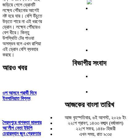
জড়িয়ে গেলে ড্রোনটি
লক্ষ্যে পৌঁছনোর আগেই
নষ্ট হয়ে যায়। বেশি উঁচুতে
উড়তে পারে না এই ধরণের
ড্রোন। লক্ষ্যে পৌঁছায়ও
বেশ ধীরে। কিন্তু
উপস্থিতি টের পাওয়া
অসম্ভব বলে এখন রাশিয়া
এই ড্রোন বেশি ব্যবহার
করছে।
বিভাগীয় সংবাদ
আরও খবর
৩শ আসনে প্রার্থী দিবে
ইনসানিয়াত বিপ্লব
আজকের বাংলা তারিখ
আজ বৃহস্পতিবার, ৬ই আগস্ট, ২০২৬ ইং
সৈয়দপুরে নাশকতা মামলায়
২২শে শ্রাবণ, ১৪৩৩ বঙ্গাব্দ (বর্ষাকাল)
আ’লীগ নেতা ইউপি
২২শে সফর, ১৪৪৮ হিজরী
চেয়ারম্যান জুন গ্রেফতার
এখন সময়, রাত ৯:৩৫