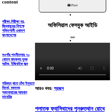
খুঁজুন
content
পরীক্ষা-নিরীক্ষা নয়,
অফিসিয়াল ফেসবুক আইডি
জিম্বাবুয়ের বিপক্ষে
শক্তিশালী একাদশ
বাংলাদেশের
নওগাঁর পত্নীতলায় ৭০
বোতল মাদকসহ যুবক
আটক, ইজিবাইক জব্দ
পরিবহন খাতে চাঁদা ইস্যুতে
বিতর্ক, বক্তব্য
আরও খবর:
প্রচ্ছদ
প্রত্যাহারের আহ্বান
তাহেরির
পলাতক ফ্যাসিবাদের পুনরুত্থান রোধে