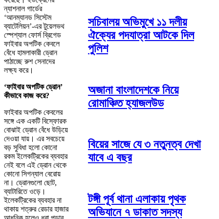
ন্যাশনাল গার্ডের
‘আনম্যানড সিস্টেম
সচিবালয় অভিমুখে ১১ দলীয়
ব্যাটেলিয়ন’-এর টুয়েলভথ
ঐক্যের পদযাত্রা আটকে দিল
স্পেশ্যাল ফোর্স ব্রিগেড
ফাইবার অপটিক কেবলে
পুলিশ
বেঁধে হামলাকারী ড্রোন
পাঠাচ্ছে রুশ সেনাদের
লক্ষ্য করে।
‘ফাইবার অপটিক ড্রোন’
অজানা বাংলাদেশকে নিয়ে
কীভাবে কাজ করে?
রোমাঞ্চিত হ্যাজলউড
ফাইবার অপটিক কেবলের
সঙ্গে এক একটি বিস্ফোরক
বোঝাই ড্রোন বেঁধে উড়িয়ে
দেওয়া যায়। এর সবচেয়ে
বিয়ের সাজে যে ৩ নতুনত্ব দেখা
বড় সুবিধা হলো কোনো
যাবে এ বছর
রকম ইলেকট্রিকের ব্যবহার
নেই বলে এই ড্রোন থেকে
কোনো সিগন্যাল বেরোয়
না। ড্রোনগুলো ছোট,
ব্যাটারিতে ওড়ে।
টঙ্গী পূর্ব থানা এলাকায় পৃথক
ইলেকট্রিকের ব্যবহার না
থাকায় শত্রুর রেডার হাজার
অভিযানে ৭ ডাকাত সদস্য
আধুনিক হলেও ধরা পড়ার