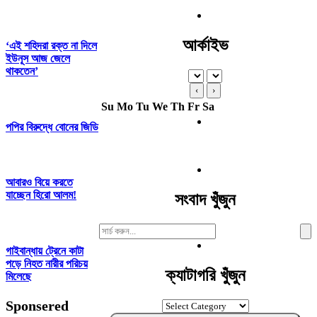
আর্কাইভ
‘এই শহিদরা রক্ত না দিলে
ইউনূস আজ জেলে
থাকতেন’
‹
›
Su
Mo
Tu
We
Th
Fr
Sa
পপির বিরুদ্ধে বোনের জিডি
আবারও বিয়ে করতে
যাচ্ছেন হিরো আলম!
সংবাদ খুঁজুন
Search
For:
গাইবান্ধায় ট্রেনে কাটা
পড়ে নিহত নারীর পরিচয়
ক্যাটাগরি খুঁজুন
মিলেছে
Sponsered
ক্যাটাগরি