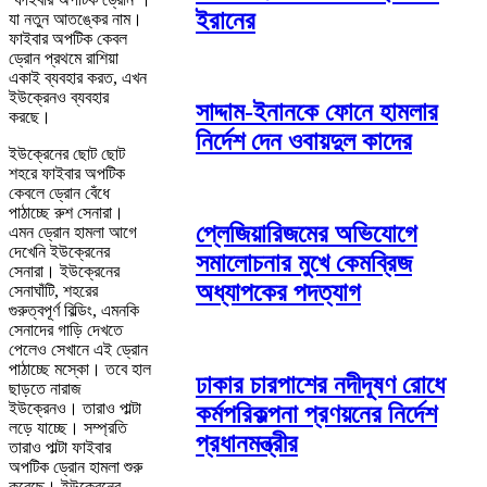
ইরানের
যা নতুন আতঙ্কের নাম।
ফাইবার অপটিক কেবল
ড্রোন প্রথমে রাশিয়া
একাই ব্যবহার করত, এখন
ইউক্রেনও ব্যবহার
সাদ্দাম-ইনানকে ফোনে হামলার
করছে।
নির্দেশ দেন ওবায়দুল কাদের
ইউক্রেনের ছোট ছোট
শহরে ফাইবার অপটিক
কেবলে ড্রোন বেঁধে
পাঠাচ্ছে রুশ সেনারা।
প্লেজিয়ারিজমের অভিযোগে
এমন ড্রোন হামলা আগে
দেখেনি ইউক্রেনের
সমালোচনার মুখে কেমব্রিজ
সেনারা। ইউক্রেনের
অধ্যাপকের পদত্যাগ
সেনাঘাঁটি, শহরের
গুরুত্বপূর্ণ বিল্ডিং, এমনকি
সেনাদের গাড়ি দেখতে
পেলেও সেখানে এই ড্রোন
পাঠাচ্ছে মস্কো। তবে হাল
ঢাকার চারপাশের নদীদূষণ রোধে
ছাড়তে নারাজ
ইউক্রেনও। তারাও পাল্টা
কর্মপরিকল্পনা প্রণয়নের নির্দেশ
লড়ে যাচ্ছে। সম্প্রতি
প্রধানমন্ত্রীর
তারাও পাল্টা ফাইবার
অপটিক ড্রোন হামলা শুরু
করেছে। ইউক্রেনের