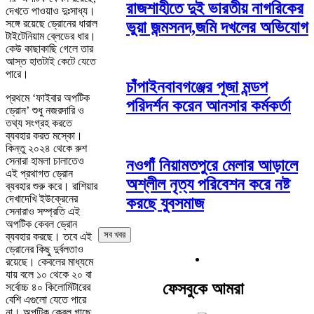
রাজশাহীতে দুই ভারতীয় নাগরিকের
দেখতে পাওয়াও দুঃসাধ্য।
সঙ্গে রয়েছে ড্রোনের ধারাল
ভুয়া জন্মসনদ,জমি দখলের অভিযোগ
টাইটেনিয়াম ব্লেডের ধার।
কেউ কাছাকাছি গেলে তার
আস্ত হাতটাই কেটে যেতে
পারে।
চাঁপাইনবাবগঞ্জের পূজা মন্ডপ
প্রথমে ‘ফাইবার অপটিক
পরিদর্শন করেন আনসার কর্মকর্তা
ড্রোন’ শুধু নজরদারি ও
তথ্য সংগ্রহ করতে
ব্যবহার করত মস্কো।
কিন্তু ২০২৪ থেকে রুশ
সেনারা হামলা চালাতেও
নওগাঁ নিয়ামতপুরে মেলার আড়ালে
এই প্রথাগত ড্রোন
অশ্লীল নৃত্য পরিবেশন করে নষ্ট
ব্যবহার শুরু করে। রাশিয়ার
দেখাদেখি ইউক্রেনের
করছে যুবসমাজ
সেনারাও সম্প্রতি এই
অপটিক কেবল ড্রোন
সব খবর
ব্যবহার করছে। তবে এই
ড্রোনের কিছু দুর্বলতাও
রয়েছে। কেবলের মাধ্যমে
যায় বলে ১০ থেকে ২০ বা
ফেসবুকে আমরা
সর্বোচ্চ ৪০ কিলোমিটারের
বেশি এগুলো যেতে পারে
না। অপটিক কেবল গাছে