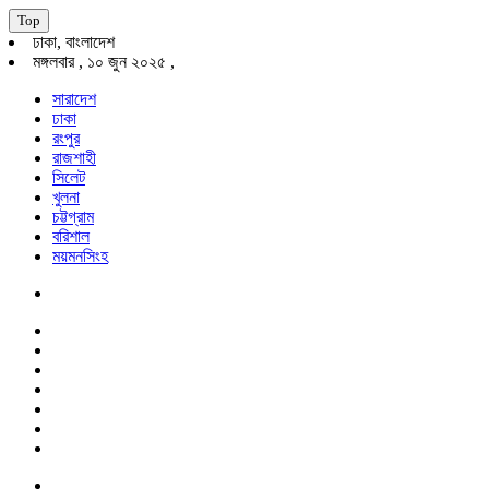
Top
ঢাকা, বাংলাদেশ
মঙ্গলবার , ১০ জুন ২০২৫ ,
সারাদেশ
ঢাকা
রংপুর
রাজশাহী
সিলেট
খুলনা
চট্টগ্রাম
বরিশাল
ময়মনসিংহ