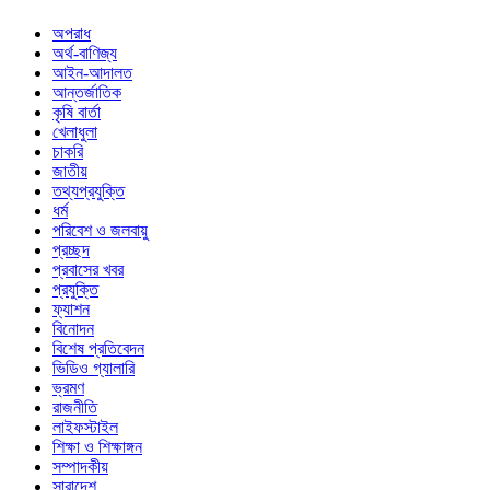
অপরাধ
অর্থ-বাণিজ্য
আইন-আদালত
আন্তর্জাতিক
কৃষি বার্তা
খেলাধুলা
চাকরি
জাতীয়
তথ্যপ্রযুক্তি
ধর্ম
পরিবেশ ও জলবায়ু
প্রচ্ছদ
প্রবাসের খবর
প্রযুক্তি
ফ্যাশন
বিনোদন
বিশেষ প্রতিবেদন
ভিডিও গ্যালারি
ভ্রমণ
রাজনীতি
লাইফস্টাইল
শিক্ষা ও শিক্ষাঙ্গন
সম্পাদকীয়
সারাদেশ