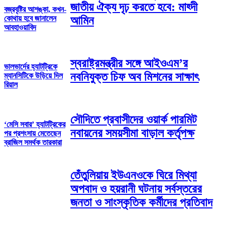
জাতীয় ঐক্য দৃঢ় করতে হবে: মাহ্দী
বজ্রবৃষ্টির আশঙ্কা, কখন-
কোথায় হবে জানালেন
আমিন
আবহাওয়াবিদ
স্বরাষ্ট্রমন্ত্রীর সঙ্গে আইওএম’র
ভালভার্দের হ্যাটট্রিকে
নবনিযুক্ত চিফ অব মিশনের সাক্ষাৎ
ম্যানসিটিকে উড়িয়ে দিল
রিয়াল
সৌদিতে প্রবাসীদের ওয়ার্ক পারমিট
‘মেসি সবার’ হ্যাটট্রিকের
নবায়নের সময়সীমা বাড়াল কর্তৃপক্ষ
পর প্রশংসায় মেতেছেন
ব্রাজিল সমর্থক তারকারা
তেঁতুলিয়ায় ইউএনওকে ঘিরে মিথ্যা
অপবাদ ও হয়রানী ঘটনায় সর্বস্তরের
জনতা ও সাংস্কৃতিক কর্মীদের প্রতিবাদ