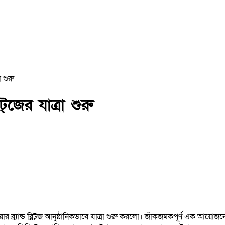
া শুরু
্‌জের যাত্রা শুরু
 ব্র্যান্ড ব্লিট্‌জ আনুষ্ঠানিকভাবে যাত্রা শুরু করলো। জাঁকজমকপূর্ণ এক আয়োজন