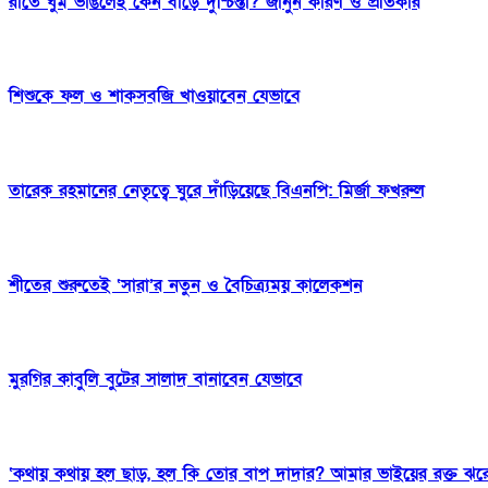
রাতে ঘুম ভাঙলেই কেন বাড়ে দুশ্চিন্তা? জানুন কারণ ও প্রতিকার
শিশুকে ফল ও শাকসবজি খাওয়াবেন যেভাবে
তারেক রহমানের নেতৃত্বে ঘুরে দাঁড়িয়েছে বিএনপি: মির্জা ফখরুল
শীতের শুরুতেই ‘সারা’র নতুন ও বৈচিত্র্যময় কালেকশন
মুরগির কাবুলি বুটের সালাদ বানাবেন যেভাবে
‘কথায় কথায় হল ছাড়, হল কি তোর বাপ দাদার? আমার ভাইয়ের রক্ত ঝরে