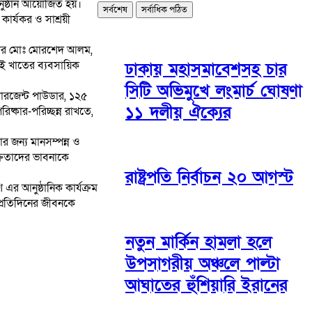
অনুষ্ঠান আয়োজিত হয়।
সর্বশেষ
সর্বাধিক পঠিত
কার্যকর ও সাশ্রয়ী
েজার মোঃ মোরশেদ আলম,
এই খাতের ব্যবসায়িক
ঢাকায় মহাসমাবেশসহ চার
সিটি অভিমুখে লংমার্চ ঘোষণা
ডিটারজেন্ট পাউডার, ১২৫
১১ দলীয় ঐক্যের
্কার-পরিচ্ছন্ন রাখতে,
ার জন্য মানসম্পন্ন ও
্রেতাদের ভাবনাকে
রাষ্ট্রপতি নির্বাচন ২০ আগস্ট
 এর আনুষ্ঠানিক কার্যক্রম
 প্রতিদিনের জীবনকে
নতুন মার্কিন হামলা হলে
উপসাগরীয় অঞ্চলে পাল্টা
আঘাতের হুঁশিয়ারি ইরানের