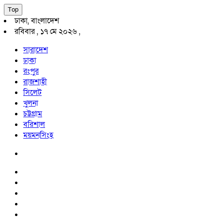
Top
ঢাকা, বাংলাদেশ
রবিবার , ১৭ মে ২০২৬ ,
সারাদেশ
ঢাকা
রংপুর
রাজশাহী
সিলেট
খুলনা
চট্টগ্রাম
বরিশাল
ময়মনসিংহ