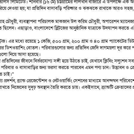
নশিয়ালস লিমিটেড। শনিবার (১৬ মে) চট্টগ্রামের লালখান বাজারে এ উপলক্ষে এক 
চয় করিয়ে দেওয়া হয়; যা প্রতিদিন বাসাবড়ি পরিষ্কার ও ঝকঝকে রাখাকে আরও সহজ, 
য়াহ চৌধুরী, ব্যবস্থাপনা পরিচালক মাকজান উল করিম চৌধুরী, অপারেশন ম্যান
 ছিলেন। এছাড়াও, বাংলাদেশে ব্লিট্‌জের আনুষ্ঠানিক যাত্রাকে উদযাপন করতে 
 ব্লিট্‌জ। এর মধ্যে রয়েছে ১ কেজি, ৫০০ গ্রাম, ২০০ গ্রাম ও ৪০ গ্রাম প্যাকেটের 
র ডিশওয়াশিং বোতল। পরিবারগুলোর জন্য প্রতিদিন জেদি দাগময়লা দূর করে পরিষ
গুলো নিয়ে আসা হয়েছে।
া প্রতিদিনের জীবনে নির্ভরযোগ্য সঙ্গী হয়ে উঠতে চাই, যেখানে ক্লিনিং সল্যুশন সব
তাদের পরিবার ও বাসাবাড়ির জন্য ভরসা করতে পারবেন এমন পণ্য চান। উদ্ভাবন ও ক
তে চাই।”
রদর্শন, ব্র্যান্ড প্রেজেন্টেশন ও নেটওয়ার্কিং সেশনের মাধ্যমে আনন্দঘন পরিবেশে
 রাখতে নিজেদের সুদৃঢ় অবস্থান তৈরি করতে চায়। একইসাথে, ব্র্যান্ডটি ক্রেতাদের