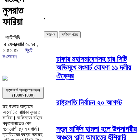
নুসরাত
ফারিয়া
সর্বশেষ
সর্বাধিক পঠিত
প্রতিনিধি
৫ ফেব্রুয়ারি ২০২৫ ,
৫:৪৫:৪১
প্রিন্ট
সংস্করণ
ঢাকায় মহাসমাবেশসহ চার সিটি
অভিমুখে লংমার্চ ঘোষণা ১১ দলীয়
ঐক্যের
ফটোকার্ড ডাউনলোড করুন
(1080×1080)
রাষ্ট্রপতি নির্বাচন ২০ আগস্ট
দুই বাংলার অন্যতম
আলোচিত নায়িকা নুসরাত
ফারিয়া। অভিনয়ের বাইরে
পড়াশোনাতেও বেশ
নতুন মার্কিন হামলা হলে উপসাগরীয়
মনোযোগী গ্ল্যামার গার্ল।
ক্যারিয়ারের ব্যস্ত সময়েই
অঞ্চলে পাল্টা আঘাতের হুঁশিয়ারি