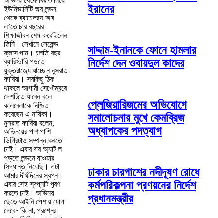
অভিনয় থেকে বিরতি নিয়ে
ইরানের
ইউনিভার্সিটি অব লন্ডন
থেকে ব্যাচেলরস অব
ল’তে চার বছরের
শিক্ষাজীবন শেষ করেছিলেন
তিনি। সেখানে সেকেন্ড
সাদ্দাম-ইনানকে ফোনে হামলার
ক্লাস পান। চলতি বছর
নির্দেশ দেন ওবায়দুল কাদের
ব্যারিস্টারি পড়তে
যুক্তরাজ্যে যাচ্ছেন নুসরাত
ফারিয়া। সবকিছু ঠিক
থাকলে আগামী সেপ্টেম্বরে
দেশটিতে যাবেন বলে
প্লেজিয়ারিজমের অভিযোগে
কালবেলাকে নিশ্চিত
করেছেন এ নায়িকা।
সমালোচনার মুখে কেমব্রিজ
নুসরাত ফারিয়া বলেন,
অধ্যাপকের পদত্যাগ
অভিনয়ের পাশাপাশি
ডিগ্রিটাও সম্পন্ন করতে
চাই। এবার বার অ্যাট ল
পড়তে লন্ডনে যাওয়ার
সিদ্ধান্ত নিয়েছি। এটা
ঢাকার চারপাশের নদীদূষণ রোধে
আমার দীর্ঘদিনের স্বপ্ন।
কর্মপরিকল্পনা প্রণয়নের নির্দেশ
এবার সেই স্বপ্নটি পূরণ
করতে চাই। অভিনয়
প্রধানমন্ত্রীর
ছেড়ে আইনি পেশায় যোগ
দেবেন কি না, প্রশ্নের