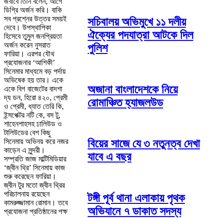
জবাবে তিনি বলেন, আগে
ডিগ্রি অর্জন করি। বাকি
সব প্রশ্নের উত্তর সময়ই
সচিবালয় অভিমুখে ১১ দলীয়
দেবে। উপস্থাপিকা
ঐক্যের পদযাত্রা আটকে দিল
হিসেবে তুমুল জনপ্রিয়তা
অর্জন করেন নুসরাত
পুলিশ
ফারিয়া। এরপর যৌথ
প্রযোজনার ‘আশিকী’
সিনেমার মাধ্যমে বড় পর্দায়
অভিষেক হয় তার। একে
অজানা বাংলাদেশকে নিয়ে
একে বিগ বাজেটের বাদশা
দ্য ডন, হিরো ৪২০, প্রেমী
রোমাঞ্চিত হ্যাজলউড
ও প্রেমী, ধ্যাত তেরি কি,
ইন্সপেক্টর নটি কে, বস টু,
শাহেনশাহসহ ঢালিউড ও
টালিউডের বেশ কিছু
সিনেমায় অভিনয় করে নজর
বিয়ের সাজে যে ৩ নতুনত্ব দেখা
কাড়েন এ সুন্দরী।
যাবে এ বছর
সম্প্রতি জাজ মাল্টিমিডিয়ার
‘জ্বীন থ্রি’ সিনেমায় কাজ
শুরু করেছেন ফারিয়া।
জ্বীন টুর মতো জ্বীন থ্রির
পরিচালনায় রয়েছেন
টঙ্গী পূর্ব থানা এলাকায় পৃথক
কামরুজ্জামান রোমান। তবে
অভিযানে ৭ ডাকাত সদস্য
প্রযোজনা প্রতিষ্ঠানের পক্ষ