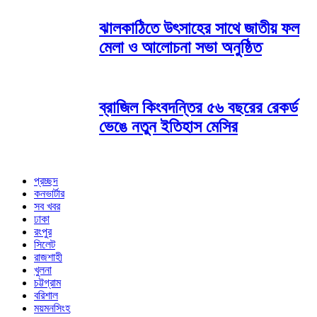
ঝালকাঠিতে উৎসাহের সাথে জাতীয় ফল
মেলা ও আলোচনা সভা অনুষ্ঠিত
ব্রাজিল কিংবদন্তির ৫৬ বছরের রেকর্ড
ভেঙে নতুন ইতিহাস মেসির
প্রচ্ছদ
কনভার্টার
সব খবর
ঢাকা
রংপুর
সিলেট
রাজশাহী
খুলনা
চট্টগ্রাম
বরিশাল
ময়মনসিংহ