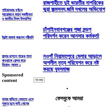
রাজশাহীতে দুই ভারতীয় নাগরিকের
ভুয়া জন্মসনদ,জমি দখলের অভিযোগ
গাইবান্ধায় বর্ণাঢ্য
আয়োজনে মহান স্বাধীনতা
ও জাতীয় দিবস উদযাপিত
চাঁপাইনবাবগঞ্জের পূজা মন্ডপ
পরিদর্শন করেন আনসার কর্মকর্তা
উল্টো মামলা করলেন পরীমনি
নওগাঁ নিয়ামতপুরে মেলার আড়ালে
মান্দায় ছাগলে গাছের পাতা
খাওয়াকে কেন্দ্র করে
অশ্লীল নৃত্য পরিবেশন করে নষ্ট
বিরোধ; আহত ১
করছে যুবসমাজ
Sponsered
content
সব খবর
ফেসবুকে আমরা
নানার বাড়িতে বেড়াতে এসে
পুকুরে ডুবে ভাই-বোনের