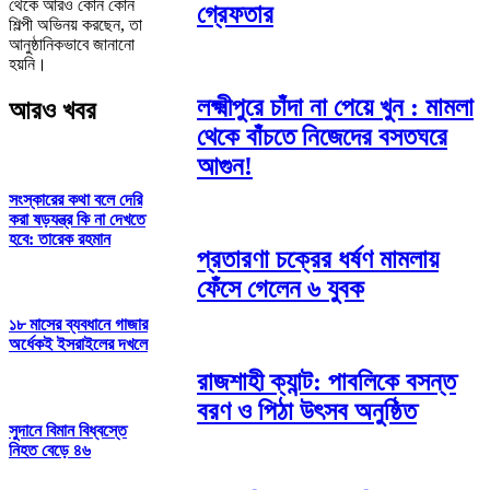
থেকে আরও কোন কোন
গ্রেফতার
শিল্পী অভিনয় করছেন, তা
আনুষ্ঠানিকভাবে জানানো
হয়নি।
লক্ষ্মীপুরে চাঁদা না পেয়ে খুন : মামলা
আরও খবর
থেকে বাঁচতে নিজেদের বসতঘরে
আগুন!
সংস্কারের কথা বলে দেরি
করা ষড়যন্ত্র কি না দেখতে
হবে: তারেক রহমান
প্রতারণা চক্রের ধর্ষণ মামলায়
ফেঁসে গেলেন ৬ যুবক
১৮ মাসের ব্যবধানে গাজার
অর্ধেকই ইসরাইলের দখলে
রাজশাহী ক্যান্ট: পাবলিকে বসন্ত
বরণ ও পিঠা উৎসব অনুষ্ঠিত
সুদানে বিমান বিধ্বস্তে
নিহত বেড়ে ৪৬