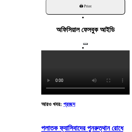
খুঁজুন
অফিসিয়াল ফেসবুক আইডি
আরও খবর:
প্রচ্ছদ
পলাতক ফ্যাসিবাদের পুনরুত্থান রোধে