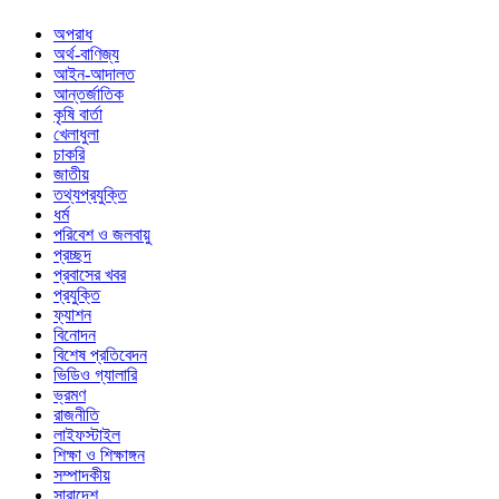
অপরাধ
অর্থ-বাণিজ্য
আইন-আদালত
আন্তর্জাতিক
কৃষি বার্তা
খেলাধুলা
চাকরি
জাতীয়
তথ্যপ্রযুক্তি
ধর্ম
পরিবেশ ও জলবায়ু
প্রচ্ছদ
প্রবাসের খবর
প্রযুক্তি
ফ্যাশন
বিনোদন
বিশেষ প্রতিবেদন
ভিডিও গ্যালারি
ভ্রমণ
রাজনীতি
লাইফস্টাইল
শিক্ষা ও শিক্ষাঙ্গন
সম্পাদকীয়
সারাদেশ