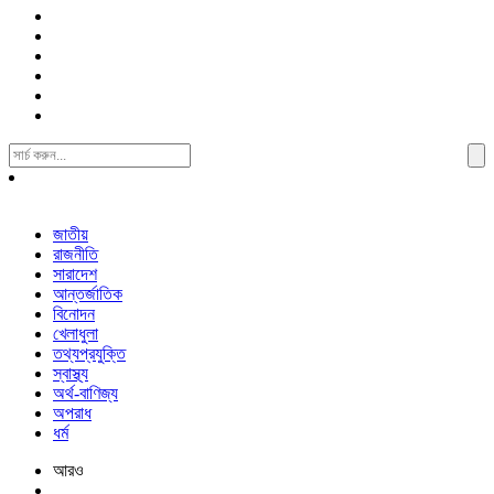
Search
For:
জাতীয়
রাজনীতি
সারাদেশ
আন্তর্জাতিক
বিনোদন
খেলাধুলা
তথ্যপ্রযুক্তি
স্বাস্থ্য
অর্থ-বাণিজ্য
অপরাধ
ধর্ম
আরও