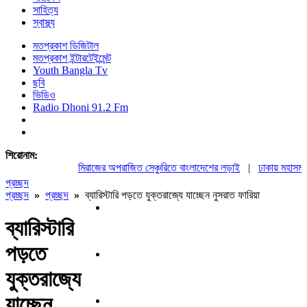
সাহিত্য
স্বাস্থ্য
মতপ্রকাশ ডিজিটাল
মতপ্রকাশ ইন্টারটেইন্মেন্ট
Youth Bangla Tv
ছবি
ভিডিও
Radio Dhoni 91.2 Fm
শিরোনাম:
মিরাজের অপরাজিত সেঞ্চুরিতে বাংলাদেশের লড়াই
|
ঢাকায় মহাসমাবে
প্রচ্ছদ
প্রচ্ছদ
»
প্রচ্ছদ
»
ব্যারিস্টারি পড়তে যুক্তরাজ্যে যাচ্ছেন নুসরাত ফারিয়া
ব্যারিস্টারি
পড়তে
যুক্তরাজ্যে
যাচ্ছেন