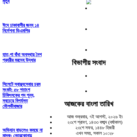
মৃত্যু
ঈদে ঢাকাবাসীর জন্য ১৪
নির্দেশনা ডিএমপির
হাত-পা বাঁধা অবস্থায় নৈশ
প্রহরীর মরদেহ উদ্ধার
বিভাগীয় সংবাদ
সিলেটে স্বাস্থ্যসেবায় চরম
সংকট: ৫৮ শতাংশ
চিকিৎসকের পদ শূন্য,
সবচেয়ে বিপর্যস্ত
আজকের বাংলা তারিখ
মৌলভীবাজার
আজ শুক্রবার, ৭ই আগস্ট, ২০২৬ ইং
২৩শে শ্রাবণ, ১৪৩৩ বঙ্গাব্দ (বর্ষাকাল)
২৩শে সফর, ১৪৪৮ হিজরী
অভিযান বাড়লেও কমছে না
এখন সময়, সকাল ১০:২৮
মাদক: নেত্রকোনায়