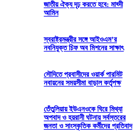
জাতীয় ঐক্য দৃঢ় করতে হবে: মাহ্দী
আমিন
স্বরাষ্ট্রমন্ত্রীর সঙ্গে আইওএম’র
নবনিযুক্ত চিফ অব মিশনের সাক্ষাৎ
সৌদিতে প্রবাসীদের ওয়ার্ক পারমিট
নবায়নের সময়সীমা বাড়াল কর্তৃপক্ষ
তেঁতুলিয়ায় ইউএনওকে ঘিরে মিথ্যা
অপবাদ ও হয়রানী ঘটনায় সর্বস্তরের
জনতা ও সাংস্কৃতিক কর্মীদের প্রতিবাদ