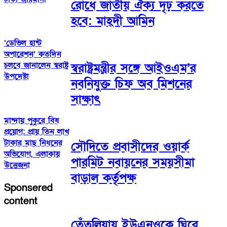
রোধে জাতীয় ঐক্য দৃঢ় করতে
হবে: মাহ্দী আমিন
‘ডেভিল হান্ট
অপারেশন’ কতদিন
চলবে জানালেন স্বরাষ্ট্র
স্বরাষ্ট্রমন্ত্রীর সঙ্গে আইওএম’র
উপদেষ্টা
নবনিযুক্ত চিফ অব মিশনের
সাক্ষাৎ
মান্দায় পুকুরে বিষ
প্রয়োগ: প্রায় তিন লাখ
টাকার মাছ নিধনের
সৌদিতে প্রবাসীদের ওয়ার্ক
অভিযোগ, এলাকায়
পারমিট নবায়নের সময়সীমা
উত্তেজনা
বাড়াল কর্তৃপক্ষ
Sponsered
content
তেঁতুলিয়ায় ইউএনওকে ঘিরে