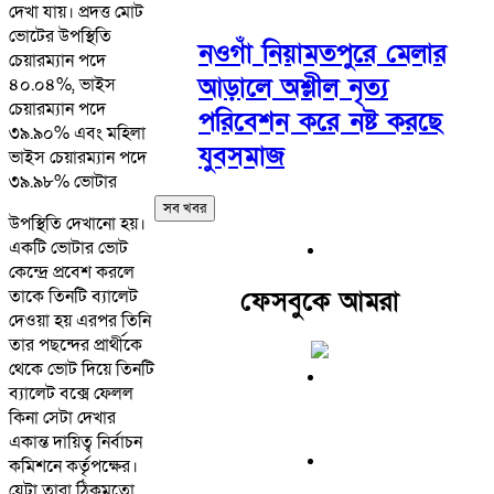
দেখা যায়। প্রদত্ত মোট
ভোটের উপস্থিতি
নওগাঁ নিয়ামতপুরে মেলার
চেয়ারম্যান পদে
আড়ালে অশ্লীল নৃত্য
৪০.০৪%, ভাইস
চেয়ারম্যান পদে
পরিবেশন করে নষ্ট করছে
৩৯.৯০% এবং মহিলা
যুবসমাজ
ভাইস চেয়ারম্যান পদে
৩৯.৯৮% ভোটার
সব খবর
উপস্থিতি দেখানো হয়।
একটি ভোটার ভোট
কেন্দ্রে প্রবেশ করলে
তাকে তিনটি ব্যালেট
ফেসবুকে আমরা
দেওয়া হয় এরপর তিনি
তার পছন্দের প্রার্থীকে
থেকে ভোট দিয়ে তিনটি
ব্যালেট বক্সে ফেলল
কিনা সেটা দেখার
একান্ত দায়িত্ব নির্বাচন
কমিশনে কর্তৃপক্ষের।
যেটা তারা ঠিকমতো