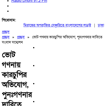
Radio Dhoni 91.2 Fm
শিরোনাম:
মিরাজের অপরাজিত সেঞ্চুরিতে বাংলাদেশের লড়াই
|
ঢাকায় ম
প্রচ্ছদ
প্রচ্ছদ
»
প্রচ্ছদ
»
ভোট গণনায় কারচুপির অভিযোগ, পুনঃগণনার দাবিতে
সংবাদ সম্মেলন
ভোট
গণনায়
কারচুপির
অভিযোগ,
পুনঃগণনার
দাবিতে