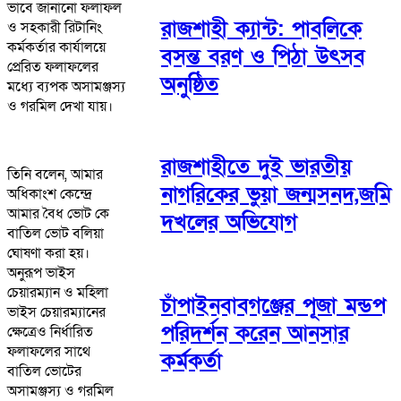
ভাবে জানানো ফলাফল
রাজশাহী ক্যান্ট: পাবলিকে
ও সহকারী রিটানিং
কর্মকর্তার কার্যালয়ে
বসন্ত বরণ ও পিঠা উৎসব
প্রেরিত ফলাফলের
অনুষ্ঠিত
মধ্যে ব্যপক অসামঞ্জস্য
ও গরমিল দেখা যায়।
রাজশাহীতে দুই ভারতীয়
তিনি বলেন, আমার
নাগরিকের ভুয়া জন্মসনদ,জমি
অধিকাংশ কেন্দ্রে
আমার বৈধ ভোট কে
দখলের অভিযোগ
বাতিল ভোট বলিয়া
ঘোষণা করা হয়।
অনুরূপ ভাইস
চেয়ারম্যান ও মহিলা
চাঁপাইনবাবগঞ্জের পূজা মন্ডপ
ভাইস চেয়ারম্যানের
পরিদর্শন করেন আনসার
ক্ষেত্রেও নির্ধারিত
ফলাফলের সাথে
কর্মকর্তা
বাতিল ভোটের
অসামঞ্জস্য ও গরমিল