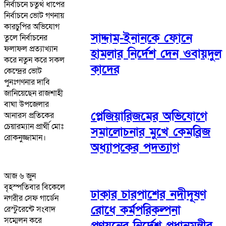
নির্বাচনে চতুর্থ ধাপের
নির্বাচনে ভোট গণনায়
কারচুপির অভিযোগ
সাদ্দাম-ইনানকে ফোনে
তুলে নির্বাচনের
ফলাফল প্রত্যাখ্যান
হামলার নির্দেশ দেন ওবায়দুল
করে নতুন করে সকল
কাদের
কেন্দ্রের ভোট
পুনঃগণনার দাবি
জানিয়েছেন রাজশাহী
বাঘা উপজেলার
প্লেজিয়ারিজমের অভিযোগে
আনারস প্রতিকের
চেয়ারম্যান প্রার্থী মোঃ
সমালোচনার মুখে কেমব্রিজ
রোকনুজ্জামান।
অধ্যাপকের পদত্যাগ
আজ ৬ জুন
বৃহস্পতিবার বিকেলে
ঢাকার চারপাশের নদীদূষণ
নগরীর সেফ গার্ডেন
রোধে কর্মপরিকল্পনা
রেস্টুরেন্টে সংবাদ
সম্মেলন করে
প্রণয়নের নির্দেশ প্রধানমন্ত্রীর