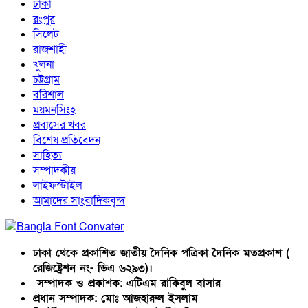
ঢাকা
রংপুর
সিলেট
রাজশাহী
খুলনা
চট্টগ্রাম
বরিশাল
ময়মনসিংহ
প্রবাসের খবর
বিশেষ প্রতিবেদন
সাহিত্য
সম্পাদকীয়
লাইফস্টাইল
আমাদের সাংবাদিকবৃন্দ
ঢাকা থেকে প্রকাশিত জাতীয় দৈনিক পত্রিকা দৈনিক মতপ্রকাশ (
রেজিষ্ট্রেশন নং- ডিএ ৬২৯৩)।
সম্পাদক ও প্রকাশক: এটিএম রাকিবুল বাসার
প্রধান সম্পাদক: মোঃ আজহারুল ইসলাম