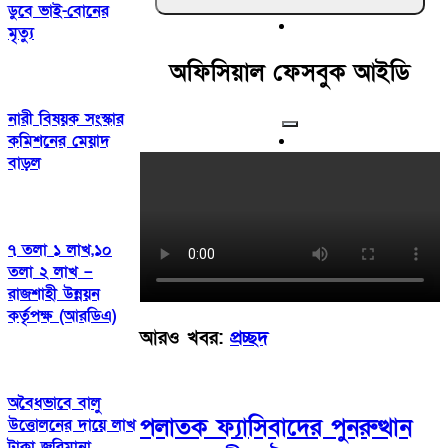
ডুবে ভাই-বোনের
মৃত্যু
অফিসিয়াল ফেসবুক আইডি
নারী বিষয়ক সংস্কার
কমিশনের মেয়াদ
বাড়ল
৭ তলা ১ লাখ,১০
তলা ২ লাখ –
রাজশাহী উন্নয়ন
কর্তৃপক্ষ (আরডিএ)
আরও খবর:
প্রচ্ছদ
অবৈধভাবে বালু
পলাতক ফ্যাসিবাদের পুনরুত্থান
উত্তোলনের দায়ে লাখ
টাকা জরিমানা