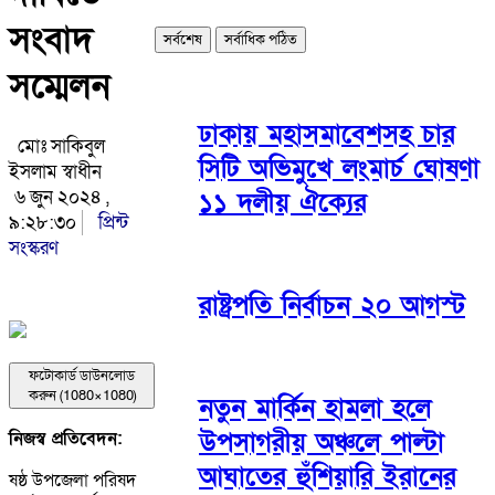
সংবাদ
সর্বশেষ
সর্বাধিক পঠিত
সম্মেলন
ঢাকায় মহাসমাবেশসহ চার
মোঃ সাকিবুল
সিটি অভিমুখে লংমার্চ ঘোষণা
ইসলাম স্বাধীন
৬ জুন ২০২৪ ,
১১ দলীয় ঐক্যের
৯:২৮:৩০
প্রিন্ট
সংস্করণ
রাষ্ট্রপতি নির্বাচন ২০ আগস্ট
ফটোকার্ড ডাউনলোড
করুন (1080×1080)
নতুন মার্কিন হামলা হলে
উপসাগরীয় অঞ্চলে পাল্টা
নিজস্ব প্রতিবেদন:
আঘাতের হুঁশিয়ারি ইরানের
ষষ্ঠ উপজেলা পরিষদ