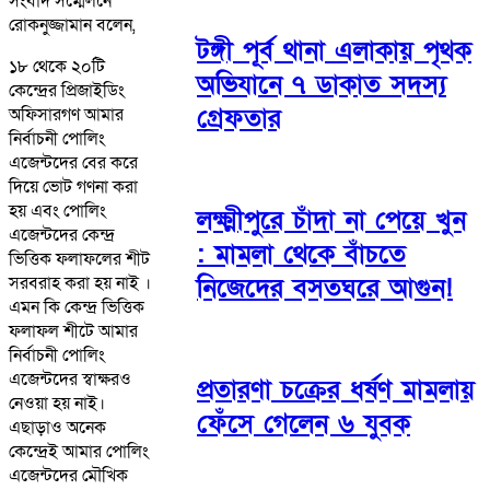
সংবাদ সম্মেলনে
রোকনুজ্জামান বলেন,
টঙ্গী পূর্ব থানা এলাকায় পৃথক
১৮ থেকে ২০টি
অভিযানে ৭ ডাকাত সদস্য
কেন্দ্রের প্রিজাইডিং
গ্রেফতার
অফিসারগণ আমার
নির্বাচনী পোলিং
এজেন্টদের বের করে
দিয়ে ভোট গণনা করা
হয় এবং পোলিং
লক্ষ্মীপুরে চাঁদা না পেয়ে খুন
এজেন্টদের কেন্দ্র
: মামলা থেকে বাঁচতে
ভিত্তিক ফলাফলের শীট
সরবরাহ করা হয় নাই ।
নিজেদের বসতঘরে আগুন!
এমন কি কেন্দ্র ভিত্তিক
ফলাফল শীটে আমার
নির্বাচনী পোলিং
এজেন্টদের স্বাক্ষরও
প্রতারণা চক্রের ধর্ষণ মামলায়
নেওয়া হয় নাই।
ফেঁসে গেলেন ৬ যুবক
এছাড়াও অনেক
কেন্দ্রেই আমার পোলিং
এজেন্টদের মৌখিক