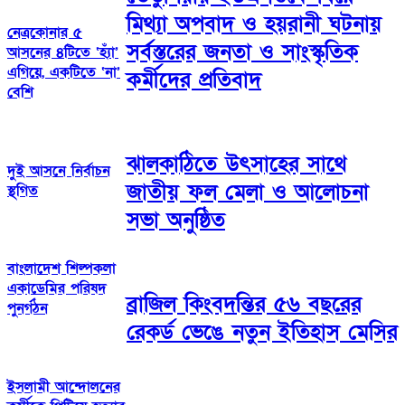
মিথ্যা অপবাদ ও হয়রানী ঘটনায়
নেত্রকোনার ৫
সর্বস্তরের জনতা ও সাংস্কৃতিক
আসনের ৪টিতে ‘হ্যাঁ’
এগিয়ে, একটিতে ‘না’
কর্মীদের প্রতিবাদ
বেশি
ঝালকাঠিতে উৎসাহের সাথে
দুই আসনে নির্বাচন
জাতীয় ফল মেলা ও আলোচনা
স্থগিত
সভা অনুষ্ঠিত
বাংলাদেশ শিল্পকলা
একাডেমির পরিষদ
ব্রাজিল কিংবদন্তির ৫৬ বছরের
পুনর্গঠন
রেকর্ড ভেঙে নতুন ইতিহাস মেসির
ইসলামী আন্দোলনের