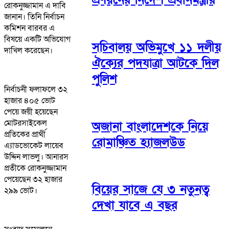
রোকনুজ্জামান এ দাবি
জানান। তিনি নির্বাচন
কমিশন বারবর এ
বিষয়ে একটি অভিযোগ
সচিবালয় অভিমুখে ১১ দলীয়
দাখিল করেছেন।
ঐক্যের পদযাত্রা আটকে দিল
পুলিশ
নির্বাচনী ফলাফলে ৩২
হাজার ৪০৫ ভোট
পেয়ে জয়ী হয়েছেন
মোটরসাইকেল
অজানা বাংলাদেশকে নিয়ে
প্রতিকের প্রার্থী
রোমাঞ্চিত হ্যাজলউড
এ্যাডভোকেট লায়েব
উদ্দিন লাভলু। আনারস
প্রতীকে রোকনুজ্জামান
পেয়েছেন ৩২ হাজার
বিয়ের সাজে যে ৩ নতুনত্ব
২৯৯ ভোট।
দেখা যাবে এ বছর