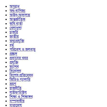
অপরাধ
অর্থ-বাণিজ্য
আইন-আদালত
আন্তর্জাতিক
কৃষি বার্তা
খেলাধুলা
চাকরি
জাতীয়
তথ্যপ্রযুক্তি
ধর্ম
পরিবেশ ও জলবায়ু
প্রচ্ছদ
প্রবাসের খবর
প্রযুক্তি
ফ্যাশন
বিনোদন
বিশেষ প্রতিবেদন
ভিডিও গ্যালারি
ভ্রমণ
রাজনীতি
লাইফস্টাইল
শিক্ষা ও শিক্ষাঙ্গন
সম্পাদকীয়
সারাদেশ