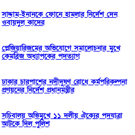
সাদ্দাম-ইনানকে ফোনে হামলার নির্দেশ দেন
ওবায়দুল কাদের
প্লেজিয়ারিজমের অভিযোগে সমালোচনার মুখে
কেমব্রিজ অধ্যাপকের পদত্যাগ
ঢাকার চারপাশের নদীদূষণ রোধে কর্মপরিকল্পনা
প্রণয়নের নির্দেশ প্রধানমন্ত্রীর
সচিবালয় অভিমুখে ১১ দলীয় ঐক্যের পদযাত্রা
আটকে দিল পুলিশ