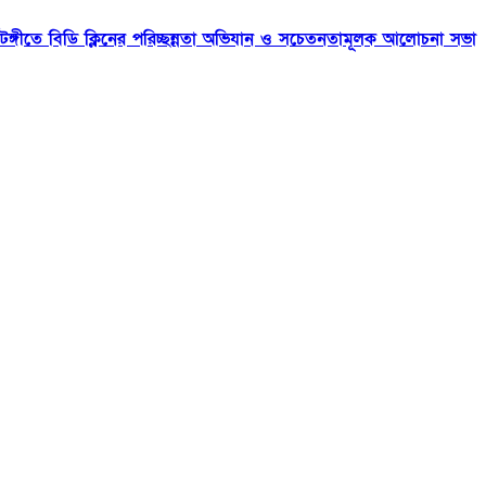
টঙ্গীতে বিডি ক্লিনের পরিচ্ছন্নতা অভিযান ও সচেতনতামূলক আলোচনা সভা