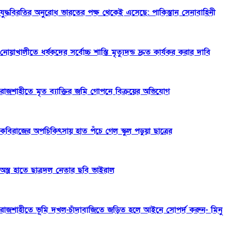
যুদ্ধবিরতির অনুরোধ ভারতের পক্ষ থেকেই এসেছে: পাকিস্তান সেনাবাহিনী
নোয়াখালীতে ধর্ষকদের সর্বোচ্চ শাস্তি মৃত্যুদন্ড দ্রুত কার্যকর করার দাবি
রাজশাহীতে মৃত ব্যাক্তির জমি গোপনে বিক্রয়ের অভিযোগ
কবিরাজের অপচিকিৎসায় হাত পঁচে গেল স্কুল পড়ুয়া ছাত্রের
অস্ত্র হাতে ছাত্রদল নেতার ছবি ভাইরাল
রাজশাহীতে ভূমি দখল-চাঁদাবাজিতে জড়িত হলে আইনে সোপর্দ করুন- মিনু