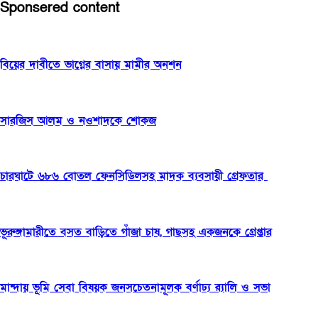
Sponsered content
বিয়ের দাবীতে ভাগ্নের বাসায় মামীর অনশন
সারজিস আলম ও নওশাদকে শোকজ
চারঘাটে ৬৮৬ বোতল ফেনসিডিলসহ মাদক ব্যবসায়ী গ্রেফতার
ভূরুঙ্গামারীতে বসত বাড়িতে গাঁজা চাষ, গাছসহ একজনকে গ্রেপ্তার
মান্দায় ভূমি সেবা বিষয়ক জনসচেতনামূলক বর্ণাঢ্য র‌্যালি ও সভা