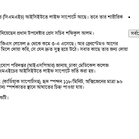
পাতালের (সিএমএইচ) আইসিইউতে লাইফ সাপোর্টে আছে। তবে তার শারীরিক
 জানিয়েছেন প্রধান উপদেষ্টার প্রেস সচিব শফিকুল আলম।
সর্ব
র সিজিএস লেভেল ৪ থেকে কমে ৩-এ এসেছে। আর ব্রেনস্টেমও আগের
লে দোয়া করি, সে যেন দ্রুত সুস্থ হয়ে উঠে। সবার কাছে তার জন্য দোয়া
 জনসংযোগ পরিদপ্তর (আইএসপিআর) জানায়, ঢাকা মেডিকেল কলেজ
ে সিএমএইচের আইসিইউতে লাইফ সাপোর্টে ভর্তি করা হয়।
(কার্ডিয়াক সাপোর্টসহ), হৃদ স্পন্দন ১১৮/মিনিট, অক্সিজেনের মাত্রা ৯৬
য স্পর্শকাতর স্থানে আঘাতের চিহ্ন পাওয়া যায়।
শুটি।