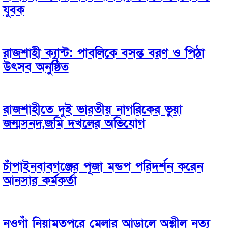
যুবক
রাজশাহী ক্যান্ট: পাবলিকে বসন্ত বরণ ও পিঠা
উৎসব অনুষ্ঠিত
রাজশাহীতে দুই ভারতীয় নাগরিকের ভুয়া
জন্মসনদ,জমি দখলের অভিযোগ
চাঁপাইনবাবগঞ্জের পূজা মন্ডপ পরিদর্শন করেন
আনসার কর্মকর্তা
নওগাঁ নিয়ামতপুরে মেলার আড়ালে অশ্লীল নৃত্য