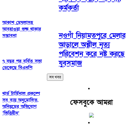
কর্মকর্তা
আকাশ মেঘলাসহ
আবহাওয়া শুষ্ক থাকার
নওগাঁ নিয়ামতপুরে মেলার
সম্ভাবনা
আড়ালে অশ্লীল নৃত্য
পরিবেশন করে নষ্ট করছে
৭ বছর পর বর্ধিত সভা
যুবসমাজ
ডেকেছে বিএনপি
সব খবর
থার্ড টার্মিনাল প্রকল্পে
সব ব্যয় অনুমোদিত,
ফেসবুকে আমরা
অনিয়মের অভিযোগ
‘ভিত্তিহীন’