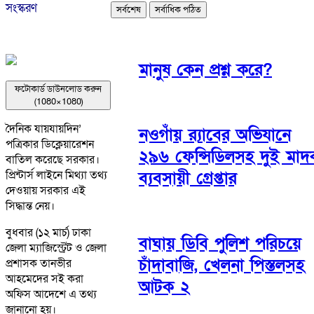
সংস্করণ
সর্বশেষ
সর্বাধিক পঠিত
মানুষ কেন প্রশ্ন করে?
ফটোকার্ড ডাউনলোড করুন
(1080×1080)
দৈনিক যায়যায়দিন’
নওগাঁয় র‌্যাবের অভিযানে
পত্রিকার ডিক্লেয়ারেশন
২৯৬ ফেন্সিডিলসহ দুই মাদ
বাতিল করেছে সরকার।
ব্যবসায়ী গ্রেপ্তার
প্রিন্টার্স লাইনে মিথ্যা তথ্য
দেওয়ায় সরকার এই
সিদ্ধান্ত নেয়।
বুধবার (১২ মার্চ) ঢাকা
বাঘায় ডিবি পুলিশ পরিচয়ে
জেলা ম্যাজিস্ট্রেট ও জেলা
চাঁদাবাজি, খেলনা পিস্তলসহ
প্রশাসক তানভীর
আহমেদের সই করা
আটক ২
অফিস আদেশে এ তথ্য
জানানো হয়।