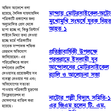
অফিস আদেশে বলা
মান্দায় মোটরসাইকেল-অটো
হয়েছে, দৈনিক যায়যায়দিন
পত্রিকাটি প্রকাশের জন্য
মুখোমুখি সংঘর্ষে যুবক নিহত
অনুমোদিত প্রেস থেকে
আহত ১
ছাপা হচ্ছে না, কিন্তু প্রিন্টার্স
লাইনে মিথ্যা তথ্য দেওয়া
হচ্ছে মর্মে পত্রিকাটির
সাবেক সম্পাদক শফিক
প্রতিষ্ঠাবার্ষিকী উপলক্ষে
রেহমান অভিযোগ
জানিয়েছেন। এর
পরশুরামে ইসলামী যুব
পরিপ্রেক্ষিতে কারণ
আন্দোলনের মোটরসাইকেল
দর্শানোর নোটিশ
দেওয়াসহ প্রয়োজনীয় সব
র‌্যালি ও আলোচনা সভা
ব্যবস্থা নেওয়ার পর এবং
অভিযোগের সত্যতা
পাওয়ায় পত্রিকাটি মুদ্রণের
ডিক্লেয়ারেশন বা
নাটোর পল্লী বিদ্যুৎ সমিতি-১
ঘোষণাপত্র বাতিল করা
এর জিএম হলেন টি. এম.
হয়েছে।