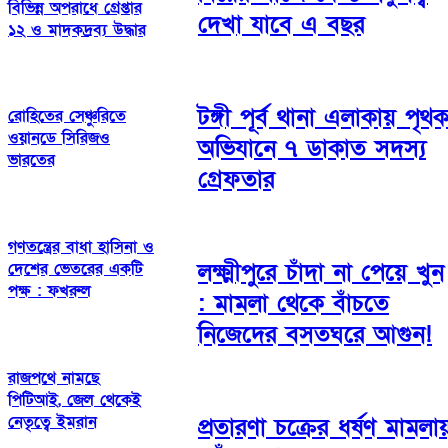
বিভিন্ন অপরাধে গ্রেপ্তার
দেখা যাবে এ বছর
১২ ও মাদকদ্রব্য উদ্ধার
টঙ্গী পূর্ব থানা এলাকায় পৃথ
রোহিতের সেঞ্চুরিতে
ওয়ানডে সিরিজও
অভিযানে ৭ ডাকাত সদস্য
ভারতের
গ্রেফতার
গণতন্ত্রের বাধা হাসিনা ও
লক্ষ্মীপুরে চাঁদা না পেয়ে খুন
দেশের ভেতরের একটি
পক্ষ : ফখরুল
: মামলা থেকে বাঁচতে
নিজেদের বসতঘরে আগুন!
রাজপথে নামছে
পিটিআই, জেল থেকেই
নেতৃত্বে ইমরান
প্রতারণা চক্রের ধর্ষণ মামলায