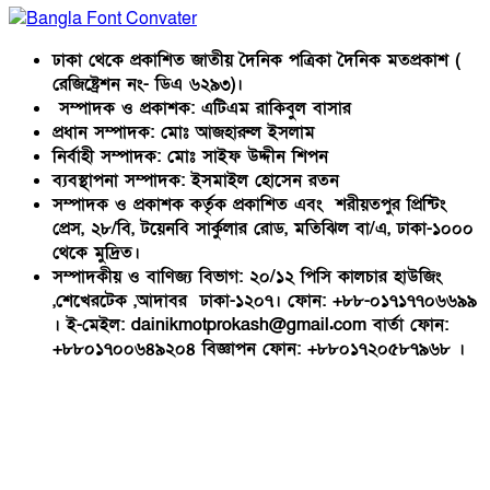
ঢাকা থেকে প্রকাশিত জাতীয় দৈনিক পত্রিকা দৈনিক মতপ্রকাশ (
রেজিষ্ট্রেশন নং- ডিএ ৬২৯৩)।
সম্পাদক ও প্রকাশক: এটিএম রাকিবুল বাসার
প্রধান সম্পাদক: মোঃ আজহারুল ইসলাম
নির্বাহী সম্পাদক: মোঃ সাইফ উদ্দীন শিপন
ব্যবস্থাপনা সম্পাদক: ইসমাইল হোসেন রতন
সম্পাদক ও প্রকাশক কর্তৃক প্রকাশিত এবং শরীয়তপুর প্রিন্টিং
প্রেস, ২৮/বি, টয়েনবি সার্কুলার রোড, মতিঝিল বা/এ, ঢাকা-১০০০
থেকে মুদ্রিত।
সম্পাদকীয় ও বাণিজ্য বিভাগ: ২০/১২ পিসি কালচার হাউজিং
,শেখেরটেক ,আদাবর ঢাকা-১২০৭। ফোন: +৮৮-০১৭১৭৭০৬৬৯৯
। ই-মেইল: dainikmotprokash@gmail.com বার্তা ফোন:
+৮৮০১৭০০৬৪৯২০৪ বিজ্ঞাপন ফোন: +৮৮০১৭২০৫৮৭৯৬৮ ।