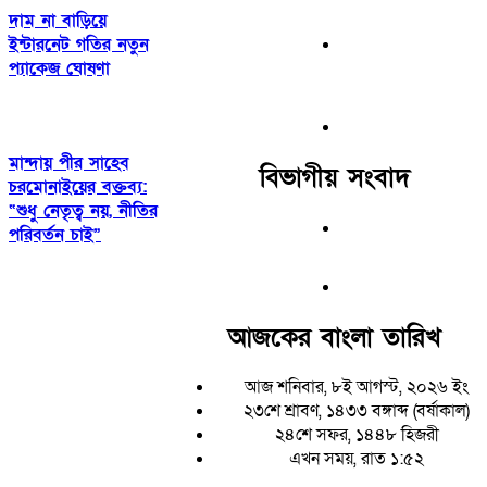
দাম না বাড়িয়ে
ইন্টারনেট গতির নতুন
প্যাকেজ ঘোষণা
মান্দায় পীর সাহেব
বিভাগীয় সংবাদ
চরমোনাইয়ের বক্তব্য:
“শুধু নেতৃত্ব নয়, নীতির
পরিবর্তন চাই”
আজকের বাংলা তারিখ
আজ শনিবার, ৮ই আগস্ট, ২০২৬ ইং
২৩শে শ্রাবণ, ১৪৩৩ বঙ্গাব্দ (বর্ষাকাল)
২৪শে সফর, ১৪৪৮ হিজরী
এখন সময়, রাত ১:৫২