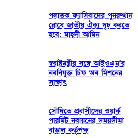
পলাতক ফ্যাসিবাদের পুনরুত্থান
রোধে জাতীয় ঐক্য দৃঢ় করতে
হবে: মাহ্দী আমিন
স্বরাষ্ট্রমন্ত্রীর সঙ্গে আইওএম’র
নবনিযুক্ত চিফ অব মিশনের
সাক্ষাৎ
সৌদিতে প্রবাসীদের ওয়ার্ক
পারমিট নবায়নের সময়সীমা
বাড়াল কর্তৃপক্ষ