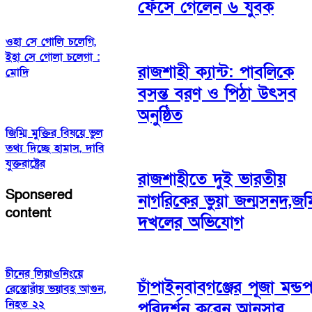
ফেঁসে গেলেন ৬ যুবক
ওহা সে গোলি চলেগি,
ইহা সে গোলা চলেগা :
রাজশাহী ক্যান্ট: পাবলিকে
মোদি
বসন্ত বরণ ও পিঠা উৎসব
অনুষ্ঠিত
জিম্মি মুক্তির বিষয়ে ভুল
তথ্য দিচ্ছে হামাস, দাবি
যুক্তরাষ্ট্রের
রাজশাহীতে দুই ভারতীয়
Sponsered
নাগরিকের ভুয়া জন্মসনদ,জম
content
দখলের অভিযোগ
চীনের লিয়াওনিংয়ে
চাঁপাইনবাবগঞ্জের পূজা মন্ড
রেস্তোরাঁয় ভয়াবহ আগুন,
নিহত ২২
পরিদর্শন করেন আনসার