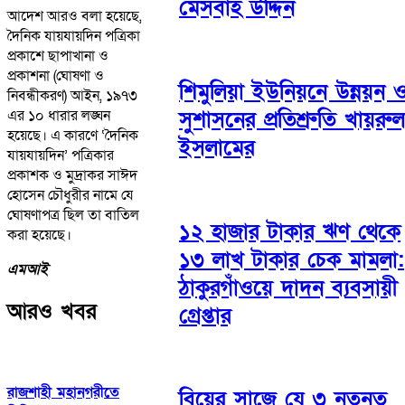
মেসবাহ উদ্দিন
আদেশ আরও বলা হয়েছে,
দৈনিক যায়যায়দিন পত্রিকা
প্রকাশে ছাপাখানা ও
প্রকাশনা (ঘোষণা ও
শিমুলিয়া ইউনিয়নে উন্নয়ন 
নিবন্ধীকরণ) আইন, ১৯৭৩
সুশাসনের প্রতিশ্রুতি খায়রুল
এর ১০ ধারার লঙ্ঘন
হয়েছে। এ কারণে ‘দৈনিক
ইসলামের
যায়যায়দিন’ পত্রিকার
প্রকাশক ও মুদ্রাকর সাঈদ
হোসেন চৌধুরীর নামে যে
ঘোষণাপত্র ছিল তা বাতিল
১২ হাজার টাকার ঋণ থেকে
করা হয়েছে।
১৩ লাখ টাকার চেক মামলা:
এমআই
ঠাকুরগাঁওয়ে দাদন ব্যবসায়ী
আরও খবর
গ্রেপ্তার
রাজশাহী মহানগরীতে
বিয়ের সাজে যে ৩ নতুনত্ব