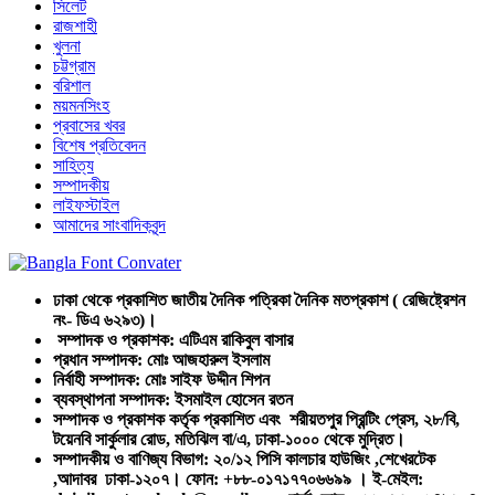
সিলেট
রাজশাহী
খুলনা
চট্টগ্রাম
বরিশাল
ময়মনসিংহ
প্রবাসের খবর
বিশেষ প্রতিবেদন
সাহিত্য
সম্পাদকীয়
লাইফস্টাইল
আমাদের সাংবাদিকবৃন্দ
ঢাকা থেকে প্রকাশিত জাতীয় দৈনিক পত্রিকা দৈনিক মতপ্রকাশ ( রেজিষ্ট্রেশন
নং- ডিএ ৬২৯৩)।
সম্পাদক ও প্রকাশক: এটিএম রাকিবুল বাসার
প্রধান সম্পাদক: মোঃ আজহারুল ইসলাম
নির্বাহী সম্পাদক: মোঃ সাইফ উদ্দীন শিপন
ব্যবস্থাপনা সম্পাদক: ইসমাইল হোসেন রতন
সম্পাদক ও প্রকাশক কর্তৃক প্রকাশিত এবং শরীয়তপুর প্রিন্টিং প্রেস, ২৮/বি,
টয়েনবি সার্কুলার রোড, মতিঝিল বা/এ, ঢাকা-১০০০ থেকে মুদ্রিত।
সম্পাদকীয় ও বাণিজ্য বিভাগ: ২০/১২ পিসি কালচার হাউজিং ,শেখেরটেক
,আদাবর ঢাকা-১২০৭। ফোন: +৮৮-০১৭১৭৭০৬৬৯৯ । ই-মেইল: