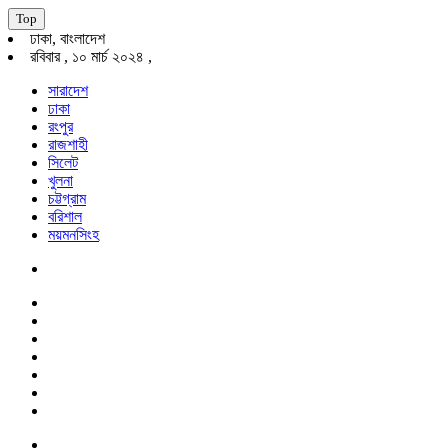
Top
ঢাকা, বাংলাদেশ
রবিবার , ১০ মার্চ ২০২৪ ,
সারাদেশ
ঢাকা
রংপুর
রাজশাহী
সিলেট
খুলনা
চট্টগ্রাম
বরিশাল
ময়মনসিংহ