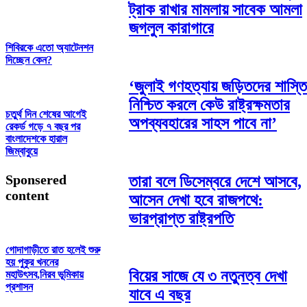
ট্রাক রাখার মামলায় সাবেক আমলা
জগলুল কারাগারে
শিবিরকে এতো অ্যাটেনশন
দিচ্ছেন কেন?
‘জুলাই গণহত্যায় জড়িতদের শাস্তি
নিশ্চিত করলে কেউ রাষ্ট্রক্ষমতার
চতুর্থ দিন শেষের আগেই
অপব্যবহারের সাহস পাবে না’
রেকর্ড গড়ে ৭ বছর পর
বাংলাদেশকে হারাল
জিম্বাবুয়ে
Sponsered
তারা বলে ডিসেম্বরে দেশে আসবে,
content
আসেন দেখা হবে রাজপথে:
ভারপ্রাপ্ত রাষ্ট্রপতি
গোদাগাড়ীতে রাত হলেই শুরু
হয় পুকুর খননের
বিয়ের সাজে যে ৩ নতুনত্ব দেখা
মহাউৎসব,নিরব ভূমিকায়
প্রশাসন
যাবে এ বছর