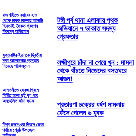
রাজশাহীতে র‌্যাবের হাত
টঙ্গী পূর্ব থানা এলাকায় পৃথক
থেকে মাদক মামলার আসামি
ছিনতাই, সৈকত গ্রুপের
অভিযানে ৭ ডাকাত সদস্য
বিরুদ্ধে অভিযোগ
গ্রেফতার
যুক্তরাষ্ট্র-ইরানকে দ্বিতীয়
দফা আলোচনার প্রস্তাব
লক্ষ্মীপুরে চাঁদা না পেয়ে খুন : মামলা
দিয়েছে পাকিস্তান
থেকে বাঁচতে নিজেদের বসতঘরে
আগুন!
আমতলীতে স্বেচ্ছাশ্রমে
নির্মিত হলো দুই যুগ ধরে
অবহেলিত কাঁচা সড়ক
প্রতারণা চক্রের ধর্ষণ মামলায়
ফেঁসে গেলেন ৬ যুবক
বিশ্ব জনসংখ্যা দিবসে জেলা
পর্যায়ে শ্রেষ্ঠ উপজেলা
হাকিমপুর