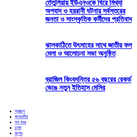
তেঁতুলিয়ায় ইউএনওকে ঘিরে মিথ্যা
অপবাদ ও হয়রানী ঘটনায় সর্বস্তরের
জনতা ও সাংস্কৃতিক কর্মীদের প্রতিবাদ
ঝালকাঠিতে উৎসাহের সাথে জাতীয় ফল
মেলা ও আলোচনা সভা অনুষ্ঠিত
ব্রাজিল কিংবদন্তির ৫৬ বছরের রেকর্ড
ভেঙে নতুন ইতিহাস মেসির
প্রচ্ছদ
কনভার্টার
সব খবর
ঢাকা
রংপুর