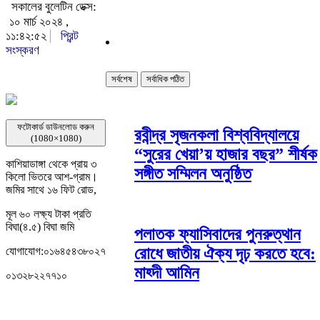
সকালের বুলেটিন ডেক্স:
১০ মার্চ ২০২৪ ,
১১:৪২:৫২
প্রিন্ট
সংস্করণ
সর্বশেষ
সর্বাধিক পঠিত
ফটোকার্ড ডাউনলোড করুন
রবীন্দ্র সৃজনকলা বিশ্ববিদ্যালয়ে
(1080×1080)
“সুরের খেয়া’য় হাজার বছর” শীর্ষক
কাশিয়াডাঙ্গা থেকে প্রায় ৩
সঙ্গীত সম্মিলন অনুষ্ঠিত
কিলো ভিতরে আশ-গ্রাম।
জমির সাথে ১৬ ফিট রোড,
মূল ৬০ লক্ষ্য টাকা প্রতি
বিঘা(৪.৫) বিঘা জমি
পলাতক ফ্যাসিবাদের পুনরুত্থান
রোধে জাতীয় ঐক্য দৃঢ় করতে হবে:
যোগাযোগ:০১৬৪৫৪৩৮০২৭
মাহ্দী আমিন
০১৩২৮২২৭৭১০