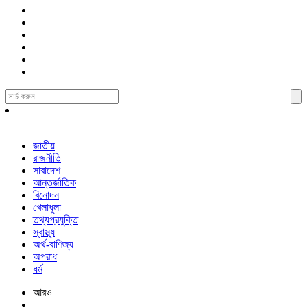
Search
For:
জাতীয়
রাজনীতি
সারাদেশ
আন্তর্জাতিক
বিনোদন
খেলাধুলা
তথ্যপ্রযুক্তি
স্বাস্থ্য
অর্থ-বাণিজ্য
অপরাধ
ধর্ম
আরও