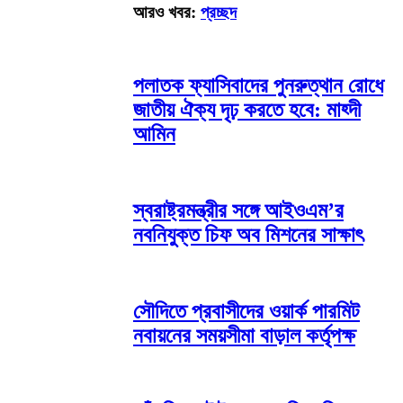
আরও খবর:
প্রচ্ছদ
পলাতক ফ্যাসিবাদের পুনরুত্থান রোধে
জাতীয় ঐক্য দৃঢ় করতে হবে: মাহ্দী
আমিন
স্বরাষ্ট্রমন্ত্রীর সঙ্গে আইওএম’র
নবনিযুক্ত চিফ অব মিশনের সাক্ষাৎ
সৌদিতে প্রবাসীদের ওয়ার্ক পারমিট
নবায়নের সময়সীমা বাড়াল কর্তৃপক্ষ