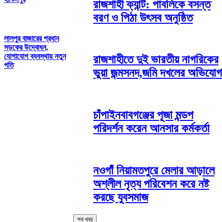
রাজশাহী ক্যান্ট: পাবলিকে বসন্ত
বরণ ও পিঠা উৎসব অনুষ্ঠিত
লালপুর বাজারের প্রধান
সড়কের উদ্বোধন,
যোগাযোগ ব্যবস্থায় নতুন
রাজশাহীতে দুই ভারতীয় নাগরিকের
গতি
ভুয়া জন্মসনদ,জমি দখলের অভিযোগ
চাঁপাইনবাবগঞ্জের পূজা মন্ডপ
পরিদর্শন করেন আনসার কর্মকর্তা
নওগাঁ নিয়ামতপুরে মেলার আড়ালে
অশ্লীল নৃত্য পরিবেশন করে নষ্ট
করছে যুবসমাজ
সব খবর