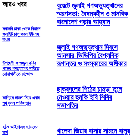
আরও খবর
বুয়েটে জুলাই গণঅভ্যুত্থানের
স্মরণসভা: বৈষম্যহীন ও মানবিক
বাংলাদেশ গড়ার আহ্বান
সরাসরি ঢাকা থেকে রিয়াদে
ফ্লাইট চালু করল ইউএস-
বাংলা
জুলাই গণঅভ্যুত্থান দিবসে
আনসার-ভিডিপির বৈপ্লবিক
রূপান্তর ও সংস্কারের অঙ্গীকার
উপদেষ্টা ফাওজুল কবির
খানের পদত্যাগের দাবিতে
নোয়াখালীতে বিক্ষোভ
ছাত্রদলের পিঠের চামড়া তুলে
নেওয়ার হুমকি ইবি শিবির
কাশ্মিরে হামলা নিয়ে এবার
মুখ খুলল পাকিস্তান
সভাপতির
হঠাৎ আইপিএল ছাড়লেন
খালেদা জিয়ার বাসার সামনে বালুর
মার্শ