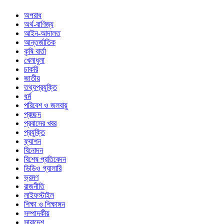
অপরাধ
অর্থ-বাণিজ্য
আইন-আদালত
আন্তর্জাতিক
কৃষি বার্তা
খেলাধুলা
চাকরি
জাতীয়
তথ্যপ্রযুক্তি
ধর্ম
পরিবেশ ও জলবায়ু
প্রচ্ছদ
প্রবাসের খবর
প্রযুক্তি
ফ্যাশন
বিনোদন
বিশেষ প্রতিবেদন
ভিডিও গ্যালারি
ভ্রমণ
রাজনীতি
লাইফস্টাইল
শিক্ষা ও শিক্ষাঙ্গন
সম্পাদকীয়
সারাদেশ