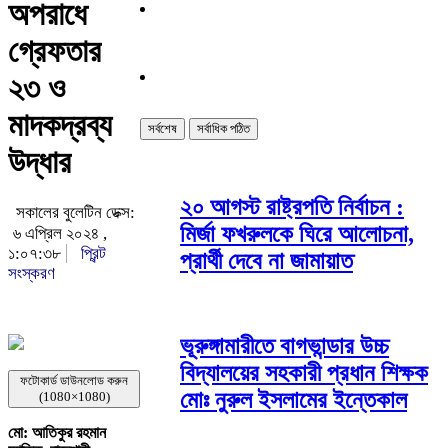
অপরাধে
গ্রেফতার
২৩ ও
মাদকদ্রব্য
সর্বশেষ
সর্বাধিক পঠিত
উদ্ধার
২০ আগস্ট রাষ্ট্রপতি নির্বাচন :
সকালের বুলেটিন ডেক্স:
মির্জা ফখরুলকে ঘিরে আলোচনা,
৬ এপ্রিল ২০২৪ ,
১:০৭:৩৮
প্রিন্ট
প্রার্থী দেবে না জামায়াত
সংস্করণ
ভূরুঙ্গামারীতে বাগভান্ডার উচ্চ
বিদ্যালয়ের সহকারী প্রধান শিক্ষক
ফটোকার্ড ডাউনলোড করুন
মোঃ নুরুল ইসলামের ইন্তেকাল
(1080×1080)
মো: আতিকুর রহমান