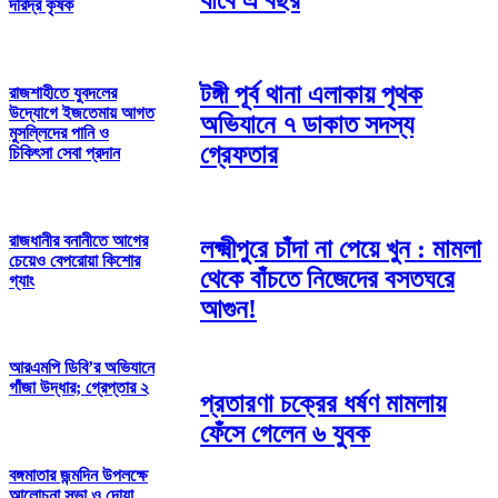
যাবে এ বছর
দরিদ্র কৃষক
টঙ্গী পূর্ব থানা এলাকায় পৃথক
রাজশাহীতে যুবদলের
উদ্যোগে ইজতেমায় আগত
অভিযানে ৭ ডাকাত সদস্য
মুসল্লিদের পানি ও
গ্রেফতার
চিকিৎসা সেবা প্রদান
রাজধানীর বনানীতে আগের
লক্ষ্মীপুরে চাঁদা না পেয়ে খুন : মামলা
চেয়েও বেপরোয়া কিশোর
থেকে বাঁচতে নিজেদের বসতঘরে
গ্যাং
আগুন!
আরএমপি ডিবি’র অভিযানে
গাঁজা উদ্ধার; গ্রেপ্তার ২
প্রতারণা চক্রের ধর্ষণ মামলায়
ফেঁসে গেলেন ৬ যুবক
বঙ্গমাতার জন্মদিন উপলক্ষে
আলোচনা সভা ও দোয়া