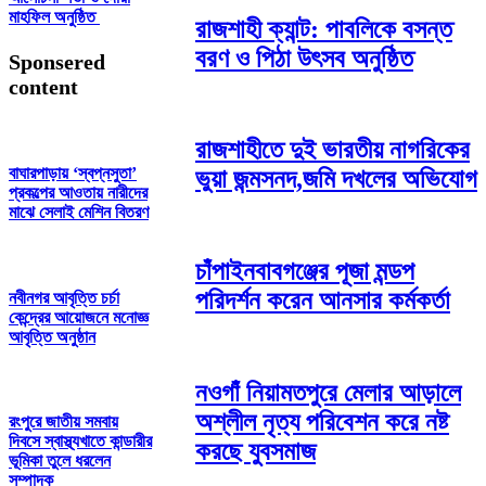
মাহফিল অনুষ্ঠিত
রাজশাহী ক্যান্ট: পাবলিকে বসন্ত
বরণ ও পিঠা উৎসব অনুষ্ঠিত
Sponsered
content
রাজশাহীতে দুই ভারতীয় নাগরিকের
বাঘারপাড়ায় ‘স্বপ্নসুতা’
ভুয়া জন্মসনদ,জমি দখলের অভিযোগ
প্রকল্পের আওতায় নারীদের
মাঝে সেলাই মেশিন বিতরণ
চাঁপাইনবাবগঞ্জের পূজা মন্ডপ
পরিদর্শন করেন আনসার কর্মকর্তা
নবীনগর আবৃত্তি চর্চা
কেন্দ্রের আয়োজনে মনোজ্ঞ
আবৃত্তি অনুষ্ঠান
নওগাঁ নিয়ামতপুরে মেলার আড়ালে
অশ্লীল নৃত্য পরিবেশন করে নষ্ট
রংপুরে জাতীয় সমবায়
দিবসে স্বাস্থ্যখাতে কান্ডারীর
করছে যুবসমাজ
ভূমিকা তুলে ধরলেন
সম্পাদক