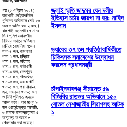
আতিক, রাজশাহী:
জুলাই স্মৃতি জাদুঘর যেন দলীয়
গত (৫ এপ্রিল ২০২৪)
রাজশাহী মেট্রোপলিটন
ইতিহাস চর্চার জায়গা না হয়: নাহিদ
পুলিশের অভিযানে মোট ২৩
ইসলাম
জনকে আটক করা হয়েছে।
রাজশাহী মহানগরীর থানা ও
ডিবি পুলিশ মহানগরীর
বিভিন্ন স্থানে অভিযান
চালিয়ে বোয়ালিয়া মডেল
ড্যাবের ৩৭ তম প্রতিষ্ঠাবার্ষিকীতে
থানা-৪ জন, রাজপাড়া
চিকিৎসক সমাবেশের উদ্বোধন
থানা-২ জন, চন্দ্রিমা
থানা-৪ জন, মতিহার
করলেন প্রধানমন্ত্রী
থানা-১ জন, কাটাখালী
থানা-৩ জন, বেলপুকুর
থানা-১ জন, শাহমখদুম
থানা-৩ জন, এয়ারপোর্ট
থানা-১ জন, পবা থানা-২
চাঁপাইনবাবগঞ্জ সীমান্তে ৫৯
জন, দামকুড়া থানা-১ জন
বিজিবির রাতভর অভিযানে ১৫০
ও ডিবি পুলিশ-১ জনকে
আটক করে। যার মধ্যে ৯
বোতল নেশাজাতীয় সিরাপসহ আটক
জন ওয়ারেন্টভূক্ত আসামি,
১
৬ জনকে মাদকদ্রব্যসহ ও
অন্যান্য অপরাধে ৮
গ্রেফতার করা হয়েছে।