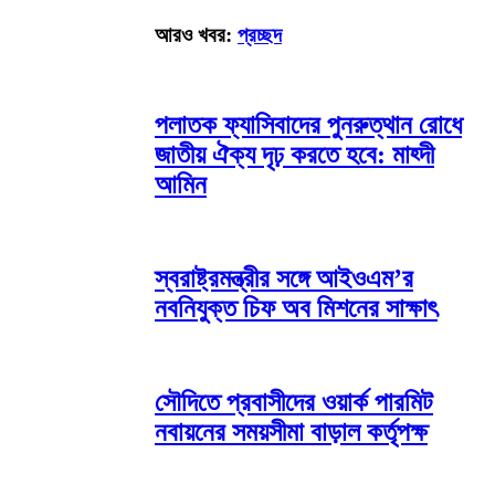
আরও খবর:
প্রচ্ছদ
পলাতক ফ্যাসিবাদের পুনরুত্থান রোধে
জাতীয় ঐক্য দৃঢ় করতে হবে: মাহ্দী
আমিন
স্বরাষ্ট্রমন্ত্রীর সঙ্গে আইওএম’র
নবনিযুক্ত চিফ অব মিশনের সাক্ষাৎ
সৌদিতে প্রবাসীদের ওয়ার্ক পারমিট
নবায়নের সময়সীমা বাড়াল কর্তৃপক্ষ