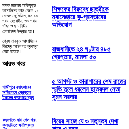
মাদক মামলায় অভিযুক্ত
শিক্ষকের বিরুদ্ধে ছাত্রীকে
আসামিদের কাছ থেকে ২১
বোতল ফেন্সিডিল, ৪০.১০
ম্যাসেঞ্জারে কু-প্রস্তাবের
গ্রাম হেরোইন, ৩০ গ্রাম
অভিযোগ
গাঁজা ও ৪০ লিটার
চোলাইমদ উদ্ধার হয়।
গ্রেফতারকৃত আসামিদের
বিরদ্ধে আইনগত ব্যবস্থা
রাজধানীতে ২৪ ঘণ্টায় ৪৮৫
নেয়া হয়েছে।
গ্রেপ্তার, মামলা ৫০
আরও খবর
৫ আগস্ট ও কারাগারের শেষ রাতের
গাজীপুরে বলাৎকারের
স্মৃতি তুলে ধরলেন ছাত্রদল নেতা
অভিযোগে গ্রেপ্তার
সুমন সরদার
ইমামের কারাগারে মৃত্যু
বিয়ের সাজে যে ৩ নতুনত্ব দেখা
বজ্রপাতে মারা গেল গরু,
ফুলছড়িতে ক্ষতিগ্রস্ত