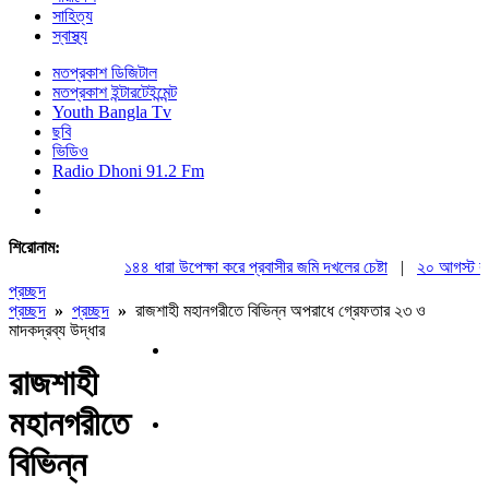
সাহিত্য
স্বাস্থ্য
মতপ্রকাশ ডিজিটাল
মতপ্রকাশ ইন্টারটেইন্মেন্ট
Youth Bangla Tv
ছবি
ভিডিও
Radio Dhoni 91.2 Fm
শিরোনাম:
১৪৪ ধারা উপেক্ষা করে প্রবাসীর জমি দখলের চেষ্টা
|
২০ আগস্ট রাষ্ট্র
প্রচ্ছদ
প্রচ্ছদ
»
প্রচ্ছদ
»
রাজশাহী মহানগরীতে বিভিন্ন অপরাধে গ্রেফতার ২৩ ও
মাদকদ্রব্য উদ্ধার
রাজশাহী
মহানগরীতে
বিভিন্ন