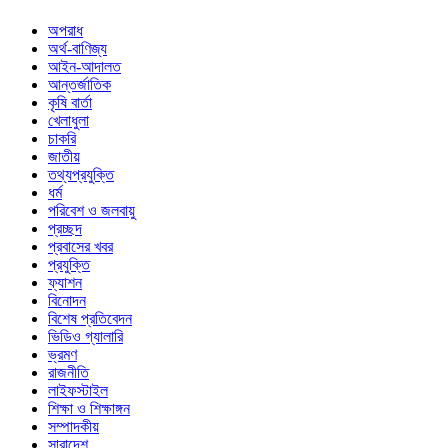
অপরাধ
অর্থ-বাণিজ্য
আইন-আদালত
আন্তর্জাতিক
কৃষি বার্তা
খেলাধুলা
চাকরি
জাতীয়
তথ্যপ্রযুক্তি
ধর্ম
পরিবেশ ও জলবায়ু
প্রচ্ছদ
প্রবাসের খবর
প্রযুক্তি
ফ্যাশন
বিনোদন
বিশেষ প্রতিবেদন
ভিডিও গ্যালারি
ভ্রমণ
রাজনীতি
লাইফস্টাইল
শিক্ষা ও শিক্ষাঙ্গন
সম্পাদকীয়
সারাদেশ