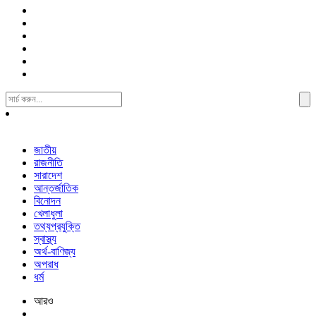
Search
For:
জাতীয়
রাজনীতি
সারাদেশ
আন্তর্জাতিক
বিনোদন
খেলাধুলা
তথ্যপ্রযুক্তি
স্বাস্থ্য
অর্থ-বাণিজ্য
অপরাধ
ধর্ম
আরও