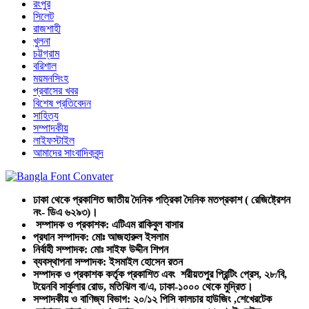
রংপুর
সিলেট
রাজশাহী
খুলনা
চট্টগ্রাম
বরিশাল
ময়মনসিংহ
প্রবাসের খবর
বিশেষ প্রতিবেদন
সাহিত্য
সম্পাদকীয়
লাইফস্টাইল
আমাদের সাংবাদিকবৃন্দ
ঢাকা থেকে প্রকাশিত জাতীয় দৈনিক পত্রিকা দৈনিক মতপ্রকাশ ( রেজিষ্ট্রেশন
নং- ডিএ ৬২৯৩)।
সম্পাদক ও প্রকাশক: এটিএম রাকিবুল বাসার
প্রধান সম্পাদক: মোঃ আজহারুল ইসলাম
নির্বাহী সম্পাদক: মোঃ সাইফ উদ্দীন শিপন
ব্যবস্থাপনা সম্পাদক: ইসমাইল হোসেন রতন
সম্পাদক ও প্রকাশক কর্তৃক প্রকাশিত এবং শরীয়তপুর প্রিন্টিং প্রেস, ২৮/বি,
টয়েনবি সার্কুলার রোড, মতিঝিল বা/এ, ঢাকা-১০০০ থেকে মুদ্রিত।
সম্পাদকীয় ও বাণিজ্য বিভাগ: ২০/১২ পিসি কালচার হাউজিং ,শেখেরটেক