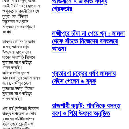
অভিযানে ৭ ডাকাত সদস্য
খোঁজ নিয়ে দেখুন, আমরা
সবাই দীর্ঘদিন ধরে ছাত্রদল
গ্রেফতার
ও যুবদলের রাজনীতির সঙ্গে
যুক্ত এবং বিভিন্ন
আন্দোলন-সংগ্রামে
সক্রিয়ভাবে অংশগ্রহণ
করেছি।
লক্ষ্মীপুরে চাঁদা না পেয়ে খুন : মামলা
থেকে বাঁচতে নিজেদের বসতঘরে
আকবর হোসেন আরমান
বলেন, আমি রায়পুর
আগুন!
উপজেলা ছাত্রদলের
সাবেক সভাপতি হিসেবে
সুনামের সাথে দায়িত্ব
পালন করেছি।
প্রতারণা চক্রের ধর্ষণ মামলায়
এদিকে পৌর যুবদল
আহ্বায়ক নুরে হেলাল মামুন
ফেঁসে গেলেন ৬ যুবক
বলেন, লক্ষ্মীপুর জেলা
যুবদলের সদস্য হিসেবে
সুনামের সাথে দায়িত্ব
পালন করেছি।
রাজশাহী ক্যান্ট: পাবলিকে বসন্ত
১লা মার্চ (শনিবার) বিকেলে
বরণ ও পিঠা উৎসব অনুষ্ঠিত
রায়পুর উপজেলা ও পৌর
যুবদলের কমিটির কাগজ
হাতে পেয়ে কেন্দ্রীয় ও