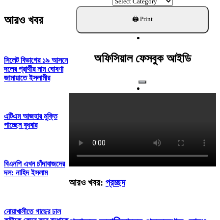
ক্যাটাগরি
খুঁজুন
আরও খবর
অফিসিয়াল ফেসবুক আইডি
সিলেট বিভাগের ১৯ আসনে
দলের প্রার্থীর নাম ঘোষণা
জামায়াতে ইসলামীর
এটিএম আজহার মুক্তি
পাচ্ছেন বুধবার
বিএনপি এখন চাঁদাবাজদের
দল: নাহিদ ইসলাম
আরও খবর:
প্রচ্ছদ
নোয়াখালীতে গাছের ঢাল