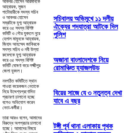
আকবর হোসেন আরমানকে
আহ্বায়ক, সুজন
পাটোয়ারীকে সদস্য সচিব
সচিবালয় অভিমুখে ১১ দলীয়
ও আকবর হোসেন
সম্রাটকে যুগ্ম আহ্বায়ক
ঐক্যের পদযাত্রা আটকে দিল
করে ৩৫ সদস্য বিশিষ্ট
পুলিশ
কমিটি ও পৌর যুবদলে নুরে
হেলাল মামুনকে আহ্বায়ক,
জিহাদ আহম্মেদ জাকিরকে
সদস্য সচিব ও নবী উল্যা
রুবেলকে যুগ্ম আহ্বায়ক
অজানা বাংলাদেশকে নিয়ে
করে ৩৫ সদস্য বিশিষ্ট
কমিটি ঘোষণা করে লক্ষ্মীপুর
রোমাঞ্চিত হ্যাজলউড
জেলা যুবদল।
নবগঠিত কমিটিতে স্থান
পাওয়া কয়েকজন নেতাকে
নিয়ে উদ্দেশ্যপ্রণোদিত
বিয়ের সাজে যে ৩ নতুনত্ব দেখা
প্রচারণা চালানো হচ্ছে
যাবে এ বছর
বলেও অভিযোগ করেন
নেতা-কর্মীরা।
তারা আরও বলেন, আমাদের
বিরুদ্ধে অপপ্রচার চালানো
টঙ্গী পূর্ব থানা এলাকায় পৃথক
হচ্ছে। আমাদের বিষয়ে