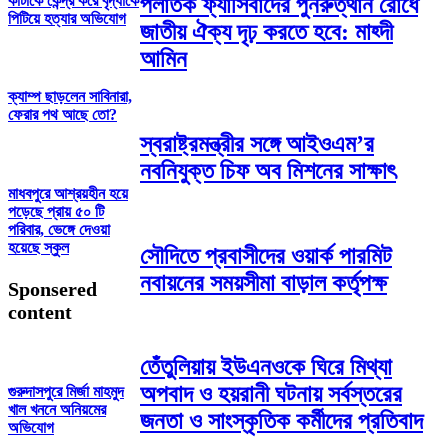
কাটাকে কেন্দ্র করে বৃদ্ধাকে
পলাতক ফ্যাসিবাদের পুনরুত্থান রোধে
পিটিয়ে হত্যার অভিযোগ
জাতীয় ঐক্য দৃঢ় করতে হবে: মাহ্দী
আমিন
ক্যাম্প ছাড়লেন সাবিনারা,
ফেরার পথ আছে তো?
স্বরাষ্ট্রমন্ত্রীর সঙ্গে আইওএম’র
নবনিযুক্ত চিফ অব মিশনের সাক্ষাৎ
মাধবপুরে আশ্রয়হীন হয়ে
পড়েছে প্রায় ৫০ টি
পরিবার, ভেঙ্গে দেওয়া
হয়েছে স্কুল
সৌদিতে প্রবাসীদের ওয়ার্ক পারমিট
নবায়নের সময়সীমা বাড়াল কর্তৃপক্ষ
Sponsered
content
তেঁতুলিয়ায় ইউএনওকে ঘিরে মিথ্যা
অপবাদ ও হয়রানী ঘটনায় সর্বস্তরের
গুরুদাসপুরে মির্জা মাহমুদ
খাল খননে অনিয়মের
জনতা ও সাংস্কৃতিক কর্মীদের প্রতিবাদ
অভিযোগ