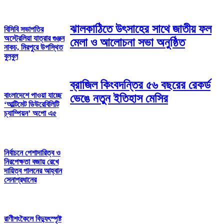
ঝালকাঠিতে উৎসাহের সাথে জাতীয় ফল
বিসিবি সভাপতির
অস্ট্রেলিয়া যাত্রার গুঞ্জন
মেলা ও আলোচনা সভা অনুষ্ঠিত
নাকচ, মিরপুরে উপস্থিত
বুলবুল
ব্রাজিল কিংবদন্তির ৫৬ বছরের রেকর্ড
বাংলাদেশে পাওয়া যাচ্ছে
ভেঙে নতুন ইতিহাস মেসির
‘আল্টিমেট ডিউরেবিলিটি
চ্যাম্পিয়ন’ অপো এ৫
নির্বাচনে পেশাদারিত্ব ও
নিরপেক্ষতা বজায় রেখে
দায়িত্ব পালনের আহ্বান
সেনাপ্রধানের
রাণীশংকৈলে বিদ্যুৎস্পৃষ্ট