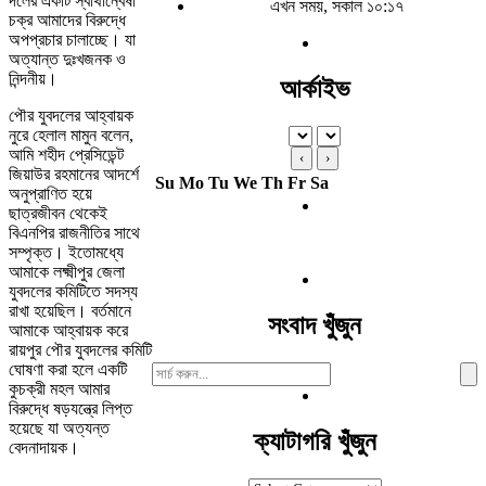
দলের একটি স্বার্থান্বেষী
এখন সময়, সকাল ১০:১৭
চক্র আমাদের বিরুদ্ধে
অপপ্রচার চালাচ্ছে। যা
অত্যান্ত দুঃখজনক ও
নিন্দনীয়।
আর্কাইভ
পৌর যুবদলের আহ্বায়ক
নুরে হেলাল মামুন বলেন,
আমি শহীদ প্রেসিডেন্ট
‹
›
জিয়াউর রহমানের আদর্শে
Su
Mo
Tu
We
Th
Fr
Sa
অনুপ্রাণিত হয়ে
ছাত্রজীবন থেকেই
বিএনপির রাজনীতির সাথে
সম্পৃক্ত। ইতোমধ্যে
আমাকে লক্ষ্মীপুর জেলা
যুবদলের কমিটিতে সদস্য
রাখা হয়েছিল। বর্তমানে
সংবাদ খুঁজুন
আমাকে আহ্বায়ক করে
রায়পুর পৌর যুবদলের কমিটি
ঘোষণা করা হলে একটি
Search
কুচক্রী মহল আমার
For:
বিরুদ্ধে ষড়যন্ত্রে লিপ্ত
হয়েছে যা অত্যন্ত
ক্যাটাগরি খুঁজুন
বেদনাদায়ক।