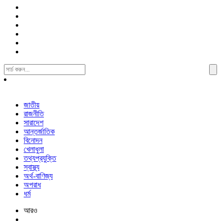
Search
For:
জাতীয়
রাজনীতি
সারাদেশ
আন্তর্জাতিক
বিনোদন
খেলাধুলা
তথ্যপ্রযুক্তি
স্বাস্থ্য
অর্থ-বাণিজ্য
অপরাধ
ধর্ম
আরও