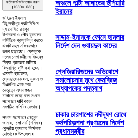
অঞ্চলে পাল্টা আঘাতের হুঁশিয়ারি
ফটোকার্ড ডাউনলোড করুন
(1080×1080)
ইরানের
জহিরুল ইসলাম
টিটু,লক্ষ্মীপুর প্রতিনিধি:স
দ্য ঘোষিত রায়পুর
উপজেলা ও পৌর যুবদলের
সাদ্দাম-ইনানকে ফোনে হামলার
কমিটিকে প্রশ্নবিদ্ধ করতে
নির্দেশ দেন ওবায়দুল কাদের
একটি মহল সক্রিয়ভাবে
গুজব ছড়াচ্ছে। ফেসবুকে
দলের নেতাকর্মীদের বিরুদ্ধে
মিথ্যা প্রচারণা চালিয়ে
বিভ্রান্তি সৃষ্টি করা হচ্ছে।
প্লেজিয়ারিজমের অভিযোগে
এমনকি ছাত্রদল,
সমালোচনার মুখে কেমব্রিজ
স্বেচ্ছাসেবক দল, যুবদল ও
বিএনপির একাংশের
অধ্যাপকের পদত্যাগ
নেতৃত্বে এসব গুজব
চালানো হচ্ছে বলে সংবাদ
সম্মেলনে দাবি করেন
নবগঠিত কমিটির নেতারা।
ঢাকার চারপাশের নদীদূষণ রোধে
সংবাদ সম্মেলনে নেতৃবৃন্দ
কর্মপরিকল্পনা প্রণয়নের নির্দেশ
জানায়, ১লা মার্চ (শনিবার)
কেন্দ্রীয় যুবদলের নির্দেশনা
প্রধানমন্ত্রীর
মোতাবেক উপজেলায়