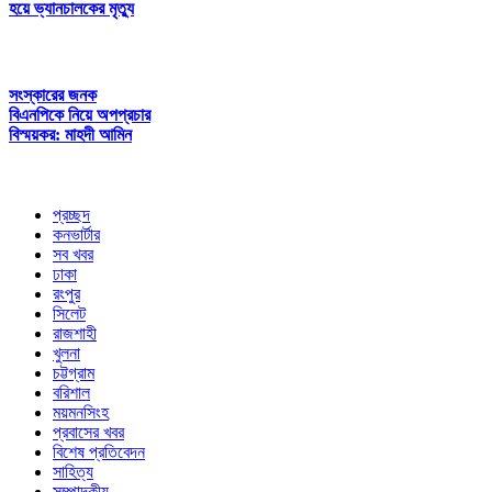
হয়ে ভ্যানচালকের মৃত্যু
সংস্কারের জনক
বিএনপিকে নিয়ে অপপ্রচার
বিস্ময়কর: মাহদী আমিন
প্রচ্ছদ
কনভার্টার
সব খবর
ঢাকা
রংপুর
সিলেট
রাজশাহী
খুলনা
চট্টগ্রাম
বরিশাল
ময়মনসিংহ
প্রবাসের খবর
বিশেষ প্রতিবেদন
সাহিত্য
সম্পাদকীয়