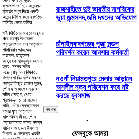
জেলা কমিটির প্রতি
কৃতজ্ঞতা জানিয়ে আনন্দঘন
রাজশাহীতে দুই ভারতীয় নাগরিকের
মূহুর্তের মধ্য দিয়ে একটি
ভুয়া জন্মসনদ,জমি দখলের অভিযোগ
আনন্দ মিছিল করে নবগঠিত
কমিটির নেতা-কর্মীরা।
ওই মিছিলের জবাবে সন্ধ্যার
পরে রায়পুর উপজেলা
চাঁপাইনবাবগঞ্জের পূজা মন্ডপ
স্বেচ্ছাসেবক দল আহ্বায়ক
শাহারিয়ার আহম্মেদ
পরিদর্শন করেন আনসার কর্মকর্তা
ফয়সাল, ছাত্রদল
আহ্বায়ক মাহফুজুর রহমান
হৃদয়, সদস্য সচিব
আব্দুল্লাহ্ আল রিফাত,
নওগাঁ নিয়ামতপুরে মেলার আড়ালে
উপজেলা বিএনপির সদস্য
মোস্তাফিজুর রহমান সুমন,
অশ্লীল নৃত্য পরিবেশন করে নষ্ট
পৌর ছাত্রদলের সদস্য
করছে যুবসমাজ
সচিব সোহাগ, পৌর
শ্রমিকদল নেতা রাসেল
সানি, পৌর স্বেচ্ছাসেবক
সব খবর
দলের যুগ্ম আহ্বায়ক
সালাউদ্দিন হীরন, পৌর
স্বেচ্ছাসেবক দলের সদস্য
সচিব মাজহারুল ইসলাম
ফেসবুকে আমরা
বিপ্লব ও নেতৃত্বে একটি