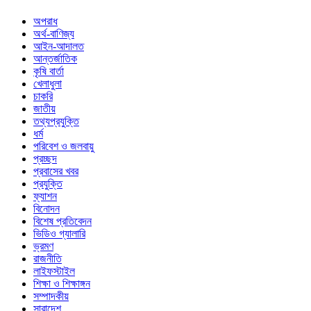
অপরাধ
অর্থ-বাণিজ্য
আইন-আদালত
আন্তর্জাতিক
কৃষি বার্তা
খেলাধুলা
চাকরি
জাতীয়
তথ্যপ্রযুক্তি
ধর্ম
পরিবেশ ও জলবায়ু
প্রচ্ছদ
প্রবাসের খবর
প্রযুক্তি
ফ্যাশন
বিনোদন
বিশেষ প্রতিবেদন
ভিডিও গ্যালারি
ভ্রমণ
রাজনীতি
লাইফস্টাইল
শিক্ষা ও শিক্ষাঙ্গন
সম্পাদকীয়
সারাদেশ