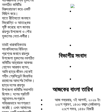
ষড়যন্ত্রকারী চক্র যুবদলের
নবগঠিত কমিটির
বিরুদ্ধাচারণ করে একটি
মিছিল করে।
যাতে রীতিমতো জনমনে
বিভ্রান্তি ও আতঙ্কের
সৃষ্টি করেছে বলে জানায়
রায়পুর উপজেলা ও পৌর
যুবদলের নেতা-কর্মীরা।
তারই ধারাবাহিকতায়
সাংবাদিকদের বিভিন্ন
প্রশ্নের জবাবে রায়পুর
বিভাগীয় সংবাদ
উপজেলা যুবদলের নবগঠিত
কমিটির আহ্বায়ক আকবর
হোসেন আরমান বলেন,
আমি ছাত্র জীবন থেকেই
শহীদ প্রেসিডেন্ট জিয়াউর
রহমানের আদর্শের সৈনিক।
ছাত্র দলের রায়পুর
আজকের বাংলা তারিখ
উপজেলা কমিটির সভাপতি
ছিলাম। দলের প্রতিটি
আন্দোলন-সংগ্রামে
আজ শুক্রবার, ৭ই আগস্ট, ২০২৬ ইং
সক্রিয়ভাবে অংশগ্রহণ
২৩শে শ্রাবণ, ১৪৩৩ বঙ্গাব্দ (বর্ষাকাল)
করেছি। এখন আমাদের
২৩শে সফর, ১৪৪৮ হিজরী