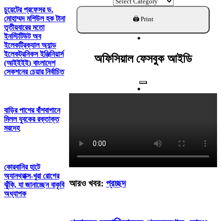
ক্যাটাগরি
খুঁজুন
চুয়েটের প্রফেসর ড.
মোহাম্মদ মশিউল হক টানা
তৃতীয়বারের মতো
ইনস্টিটিউট অব
ইলেকট্রিক্যাল অ্যান্ড
ইলেকট্রনিকস ইঞ্জিনিয়ার্স
অফিসিয়াল ফেসবুক আইডি
(আইইইই) বাংলাদেশ
সেকশনের চেয়ার নির্বাচিত
বাড়ির পাশের বাঁশবাগানে
মিলল যুবকের রক্তাক্ত
মরদেহ
কোরবানির হাটে
অ্যানথ্রাক্স-খুরা রোগের
আরও খবর:
প্রচ্ছদ
ঝুঁকি, যা জানাচ্ছেন বাকৃবি
অধ্যাপক