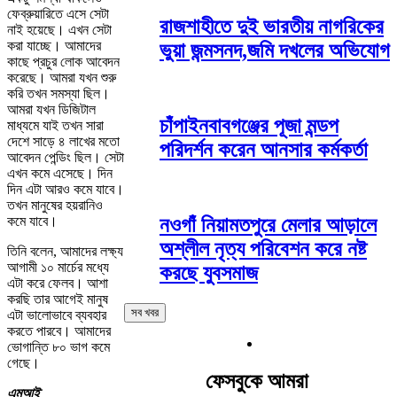
ফেব্রুয়ারিতে এসে সেটা
রাজশাহীতে দুই ভারতীয় নাগরিকের
নাই হয়েছে। এখন সেটা
করা যাচ্ছে। আমাদের
ভুয়া জন্মসনদ,জমি দখলের অভিযোগ
কাছে প্রচুর লোক আবেদন
করেছে। আমরা যখন শুরু
করি তখন সমস্যা ছিল।
আমরা যখন ডিজিটাল
চাঁপাইনবাবগঞ্জের পূজা মন্ডপ
মাধ্যমে যাই তখন সারা
দেশে সাড়ে ৪ লাখের মতো
পরিদর্শন করেন আনসার কর্মকর্তা
আবেদন পেন্ডিং ছিল। সেটা
এখন কমে এসেছে। দিন
দিন এটা আরও কমে যাবে।
তখন মানুষের হয়রানিও
কমে যাবে।
নওগাঁ নিয়ামতপুরে মেলার আড়ালে
অশ্লীল নৃত্য পরিবেশন করে নষ্ট
তিনি বলেন, আমাদের লক্ষ্য
আগামী ১০ মার্চের মধ্যে
করছে যুবসমাজ
এটা করে ফেলব। আশা
করছি তার আগেই মানুষ
সব খবর
এটা ভালোভাবে ব্যবহার
করতে পারবে। আমাদের
ভোগান্তি ৮০ ভাগ কমে
গেছে।
ফেসবুকে আমরা
এমআই