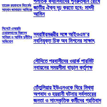
পলাতক ফ্যাসিবাদের পুনরুত্থান রোধে
তারেক রহমানকে বিতর্কের
জাতীয় ঐক্য দৃঢ় করতে হবে: মাহ্দী
আহ্বান জামায়াত আমিরের
আমিন
সিলেটে এআরডি
চেয়ারম্যানের বিরুদ্ধে
স্বরাষ্ট্রমন্ত্রীর সঙ্গে আইওএম’র
অনিয়ম ও আর্থিক দুর্নীতির
নবনিযুক্ত চিফ অব মিশনের সাক্ষাৎ
অভিযোগ
সৌদিতে প্রবাসীদের ওয়ার্ক পারমিট
নবায়নের সময়সীমা বাড়াল কর্তৃপক্ষ
তেঁতুলিয়ায় ইউএনওকে ঘিরে মিথ্যা
অপবাদ ও হয়রানী ঘটনায় সর্বস্তরের
জনতা ও সাংস্কৃতিক কর্মীদের প্রতিবাদ