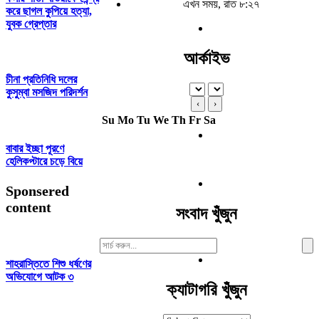
এখন সময়, রাত ৮:২৭
করে ছাগল কুপিয়ে হত্যা,
যুবক গ্রেপ্তার
আর্কাইভ
চীনা প্রতিনিধি দলের
কুসুম্বা মসজিদ পরিদর্শন
‹
›
Su
Mo
Tu
We
Th
Fr
Sa
বাবার ইচ্ছা পূরণে
হেলিকপ্টারে চড়ে বিয়ে
Sponsered
content
সংবাদ খুঁজুন
Search
For:
শাহরাস্তিতে শিশু ধর্ষণের
অভিযোগে আটক ৩
ক্যাটাগরি খুঁজুন