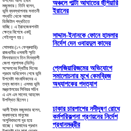
উপদেষ্টা আলী ইমাম
অঞ্চলে পাল্টা আঘাতের হুঁশিয়ারি
মজুমদার। তিনি বলেন,
ইরানের
ভূমি ব্যবস্থাপনায় সনাতনী
পদ্ধতি থেকে আমরা
ডিজিটাল পদ্ধতিতে
যাচ্ছি। এ ট্রানজেকশনটা
ক্ষেত্র বিশেষে একটু
সাদ্দাম-ইনানকে ফোনে হামলার
পেইনফুল হয়।
নির্দেশ দেন ওবায়দুল কাদের
সোমবার (১৭ ফেব্রুয়ারি)
রাজধানীর ওসমানী স্মৃতি
মিলনায়তনে তিন দিনব্যাপী
জেলা প্রশাসক (ডিসি)
প্লেজিয়ারিজমের অভিযোগে
সম্মেলনের দ্বিতীয় দিনের
প্রথম অধিবেশন শেষে ভূমি
সমালোচনার মুখে কেমব্রিজ
উপদেষ্টা সাংবাদিকদের এ
অধ্যাপকের পদত্যাগ
তথ্য জানান। এসময় ভূমি
মন্ত্রণালয়ের সিনিয়র সচিব
এ এস এম সালেহ আহমেদ
উপস্থিত ছিলেন।
ঢাকার চারপাশের নদীদূষণ রোধে
আলী ইমাম মজুমদার বলেন,
ক্রমান্বয়ে মানুষের
কর্মপরিকল্পনা প্রণয়নের নির্দেশ
অসুবিধাগুলো দূর হয়ে
প্রধানমন্ত্রীর
যাচ্ছে। আমাদের প্রধান
উপদেষ্টা চান সারা দেশের