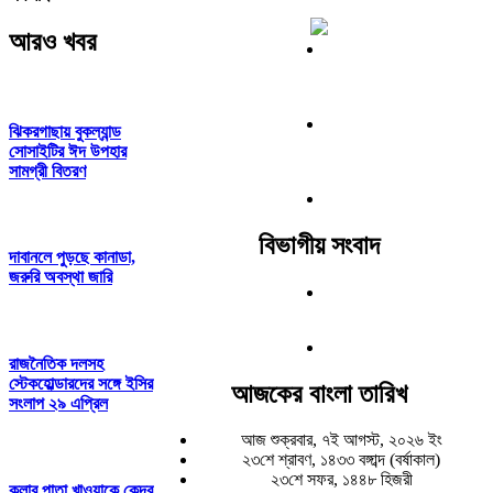
আরও খবর
ঝিকরগাছায় বুকল্যান্ড
সোসাইটির ঈদ উপহার
সামগ্রী বিতরণ
বিভাগীয় সংবাদ
দাবানলে পুড়ছে কানাডা,
জরুরি অবস্থা জারি
রাজনৈতিক দলসহ
স্টেকহোল্ডারদের সঙ্গে ইসির
আজকের বাংলা তারিখ
সংলাপ ২৯ এপ্রিল
আজ শুক্রবার, ৭ই আগস্ট, ২০২৬ ইং
২৩শে শ্রাবণ, ১৪৩৩ বঙ্গাব্দ (বর্ষাকাল)
২৩শে সফর, ১৪৪৮ হিজরী
কলার পাতা খাওয়াকে কেন্দ্র