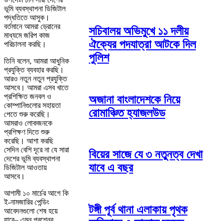
ভূমি ব্যবস্থাপনা ডিজিটাল
পদ্ধতিতে আসুক।
বর্তমানে আমরা ড্রোনের
সচিবালয় অভিমুখে ১১ দলীয়
মাধ্যমে জরিপ কাজ
ঐক্যের পদযাত্রা আটকে দিল
পরিচালনা করছি।
পুলিশ
তিনি বলেন, আমরা আধুনিক
প্রযুক্তি ব্যবহার করছি।
আরও নতুন নতুন প্রযুক্তি
আসবে। আমরা এসব খাতে
প্রশিক্ষিত জনবল ও
অজানা বাংলাদেশকে নিয়ে
কোম্পানিগুলোর সহায়তা
রোমাঞ্চিত হ্যাজলউড
পেতে শুরু করেছি।
আমরাও লোকজনকে
প্রশিক্ষণ দিতে শুরু
করেছি। আশা করছি
সেদিন বেশি দূরে না যে সারা
বিয়ের সাজে যে ৩ নতুনত্ব দেখা
দেশের ভূমি ব্যবস্থাপনা
যাবে এ বছর
ডিজিটাল আওতায়
আসবে।
আগামী ১০ মার্চের আগে কি
ই-নামজারির পেন্ডিং
টঙ্গী পূর্ব থানা এলাকায় পৃথক
আবেদনগুলো শেষ হয়ে
যাবে– এমন প্রশ্নের