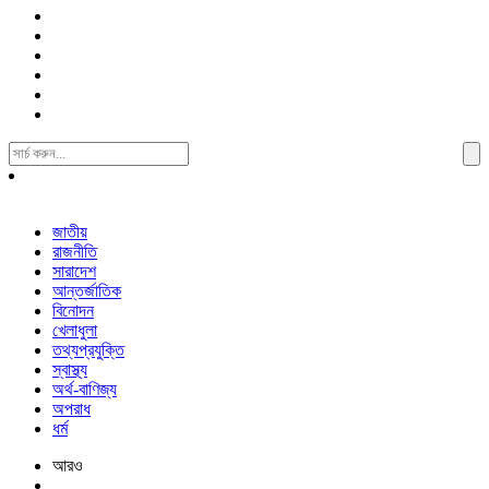
Search
For:
জাতীয়
রাজনীতি
সারাদেশ
আন্তর্জাতিক
বিনোদন
খেলাধুলা
তথ্যপ্রযুক্তি
স্বাস্থ্য
অর্থ-বাণিজ্য
অপরাধ
ধর্ম
আরও