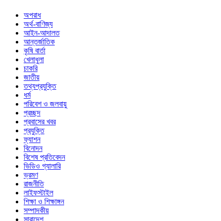
অপরাধ
অর্থ-বাণিজ্য
আইন-আদালত
আন্তর্জাতিক
কৃষি বার্তা
খেলাধুলা
চাকরি
জাতীয়
তথ্যপ্রযুক্তি
ধর্ম
পরিবেশ ও জলবায়ু
প্রচ্ছদ
প্রবাসের খবর
প্রযুক্তি
ফ্যাশন
বিনোদন
বিশেষ প্রতিবেদন
ভিডিও গ্যালারি
ভ্রমণ
রাজনীতি
লাইফস্টাইল
শিক্ষা ও শিক্ষাঙ্গন
সম্পাদকীয়
সারাদেশ