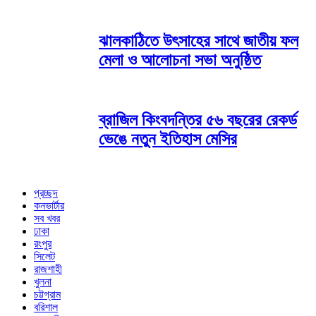
ঝালকাঠিতে উৎসাহের সাথে জাতীয় ফল
মেলা ও আলোচনা সভা অনুষ্ঠিত
ব্রাজিল কিংবদন্তির ৫৬ বছরের রেকর্ড
ভেঙে নতুন ইতিহাস মেসির
প্রচ্ছদ
কনভার্টার
সব খবর
ঢাকা
রংপুর
সিলেট
রাজশাহী
খুলনা
চট্টগ্রাম
বরিশাল