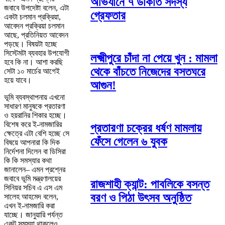
অভিযানে ৭ ডাকাত সদস্য
জবাবে উপদেষ্টা বলেন, এটা
গ্রেফতার
একটা চলমান প্রক্রিয়া,
আবেদন প্রক্রিয়া চলমান
আছে, প্রতিনিয়ত আবেদন
পড়ছে। বিষয়টা হচ্ছে
সিস্টেমটা ব্যবহার উপযোগী
লক্ষ্মীপুরে চাঁদা না পেয়ে খুন : মামলা
হবে কি না। আশা করছি
থেকে বাঁচতে নিজেদের বসতঘরে
সেটা ১০ মার্চের আগেই
হয়ে যাবে।
আগুন!
ভূমি ব্যবস্থাপনায় এখনো
সাধারণ মানুষকে প্রতারণা
ও হয়রানির শিকার হচ্ছে।
বিশেষ করে ই-নামজারির
প্রতারণা চক্রের ধর্ষণ মামলায়
ক্ষেত্রে এটা বেশি হচ্ছে সে
ফেঁসে গেলেন ৬ যুবক
বিষয়ে আপনারা কি দিক
নির্দেশনা দিলেন বা ডিসিরা
কি কি সমস্যার কথা
জানালেন– এমন প্রশ্নের
জবাবে ভূমি মন্ত্রণালয়ের
রাজশাহী ক্যান্ট: পাবলিকে বসন্ত
সিনিয়র সচিব এ এস এম
বরণ ও পিঠা উৎসব অনুষ্ঠিত
সালেহ আহমেদ বলেন,
এখন ই-নামজারি করা
যাচ্ছে। জানুয়ারি পর্যন্ত
একটু সমস্যা থাকলেও