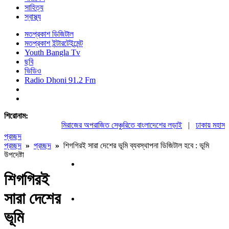
সাহিত্য
স্বাস্থ্য
মতপ্রকাশ ডিজিটাল
মতপ্রকাশ ইন্টারটেইন্মেন্ট
Youth Bangla Tv
ছবি
ভিডিও
Radio Dhoni 91.2 Fm
শিরোনাম:
মিরাজের অপরাজিত সেঞ্চুরিতে বাংলাদেশের লড়াই
|
ঢাকায় মহাসমাবে
প্রচ্ছদ
প্রচ্ছদ
»
প্রচ্ছদ
»
শিগগিরই সারা দেশের ভূমি ব্যবস্থাপনা ডিজিটাল হবে : ভূমি
উপদেষ্টা
শিগগিরই
সারা দেশের
ভূমি