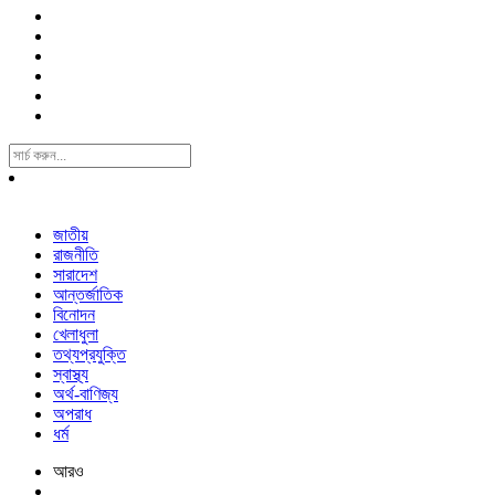
Search
For:
জাতীয়
রাজনীতি
সারাদেশ
আন্তর্জাতিক
বিনোদন
খেলাধুলা
তথ্যপ্রযুক্তি
স্বাস্থ্য
অর্থ-বাণিজ্য
অপরাধ
ধর্ম
আরও