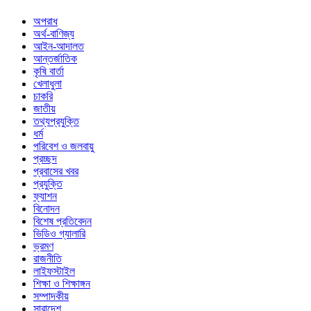
অপরাধ
অর্থ-বাণিজ্য
আইন-আদালত
আন্তর্জাতিক
কৃষি বার্তা
খেলাধুলা
চাকরি
জাতীয়
তথ্যপ্রযুক্তি
ধর্ম
পরিবেশ ও জলবায়ু
প্রচ্ছদ
প্রবাসের খবর
প্রযুক্তি
ফ্যাশন
বিনোদন
বিশেষ প্রতিবেদন
ভিডিও গ্যালারি
ভ্রমণ
রাজনীতি
লাইফস্টাইল
শিক্ষা ও শিক্ষাঙ্গন
সম্পাদকীয়
সারাদেশ