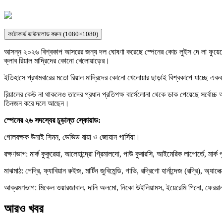
ফটোকার্ড ডাউনলোড করুন (1080×1080)
আসন্ন ২০২৬ বিশ্বকাপ আসরের জন্য দল ঘোষণা করেছে স্পেনের কোচ লুইস দে লা ফুয়েন্
ক্লাব রিয়াল মাদ্রিদের কোনো খেলোয়াড়ের।
ইতিহাসে প্রথমবারের মতো রিয়াল মাদ্রিদের কোনো খেলোয়ার ছাড়াই বিশ্বকাপে যাচ্ছে একব
র়িয়ালের কেউ না থাকলেও তাদের প্রধান প্রতিপক্ষ বার্সেলোনা থেকে ডাক পেয়েছে সর্বো
তিনজন করে দলে আছেন।
স্পেনের ২৬ সদস্যের চূড়ান্ত স্কোয়াড:
গোলরক্ষক উনাই সিমন, ডেভিড রায়া ও জোয়ান গার্সিয়া।
রক্ষণভাগ: মার্ক কুকুরেয়া, আলেহান্দ্রো গ্রিমালদো, পাউ কুবারসি, আইমেরিক লাপোর্তে, মার্ক 
মাঝমাঠ: পেদ্রি, ফ্যাবিয়ান রুইজ, মার্টিন জুবিমেন্ডি, গাভি, রদ্রিগো হার্নান্দেজ (রদ্রি), অ্য
আক্রমণভাগ: মিকেল ওয়ারজাবাল, দানি অলমো, নিকো উইলিয়ামস, ইয়েরেমি পিনো, ফেররান 
আরও খবর