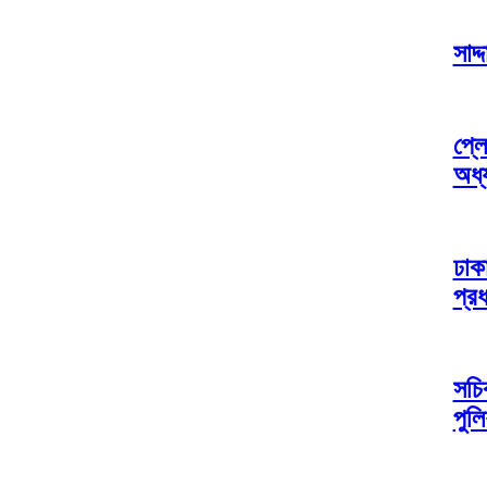
সাদ
প্ল
অধ্
ঢাকা
প্রধ
সচি
পুল