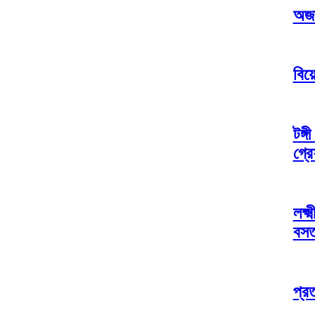
অজা
বিয়
টঙ্
গ্র
লক্ষ
বসত
প্র