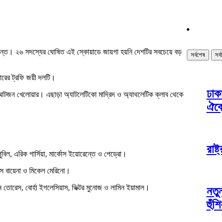
তে। ২৬ সদস্যের ঘোষিত এই স্কোয়াডে জায়গা হয়নি দেশটির সবচেয়ে বড়
সর্বশেষ
সর্
ারের ট্রফি জয়ী দলটি।
ঢাক
চ্চ আটজন খেলোয়ার। এছাড়া অ্যাটলেটিকো মাদ্রিদ ও অ্যাথলেটিক ক্লাব থেকে
ঐক্
রাষ্
পুবিল, এরিক গার্সিয়া, মার্কোস ইয়োরেন্তে ও পেড্রো।
ালেক্স বায়েনা ও মিকেল মেরিনো।
তোরেস, বোর্হা ইগলেসিয়াস, ভিক্টর মুনোজ ও লামিন ইয়ামাল।
নতু
হুঁশ