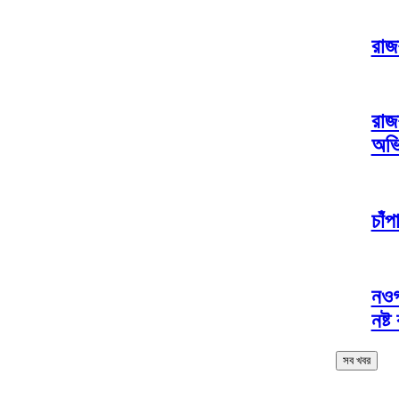
রাজ
রাজ
অভ
চাঁপ
নওগ
নষ্
সব খবর