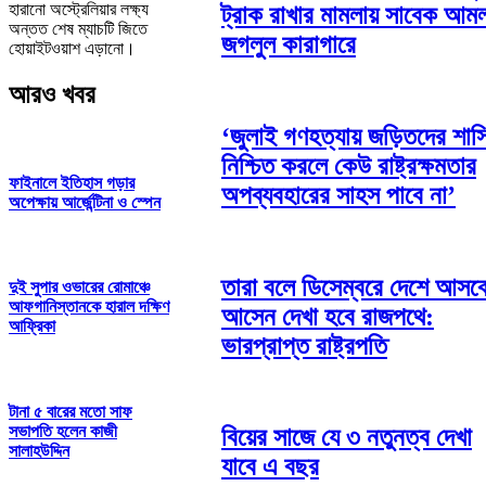
হারানো অস্ট্রেলিয়ার লক্ষ্য
ট্রাক রাখার মামলায় সাবেক আম
অন্তত শেষ ম্যাচটি জিতে
জগলুল কারাগারে
হোয়াইটওয়াশ এড়ানো।
আরও খবর
‘জুলাই গণহত্যায় জড়িতদের শাস্
নিশ্চিত করলে কেউ রাষ্ট্রক্ষমতার
ফাইনালে ইতিহাস গড়ার
অপব্যবহারের সাহস পাবে না’
অপেক্ষায় আর্জেন্টিনা ও স্পেন
তারা বলে ডিসেম্বরে দেশে আসবে
দুই সুপার ওভারের রোমাঞ্চে
আফগানিস্তানকে হারাল দক্ষিণ
আসেন দেখা হবে রাজপথে:
আফ্রিকা
ভারপ্রাপ্ত রাষ্ট্রপতি
টানা ৫ বারের মতো সাফ
সভাপতি হলেন কাজী
বিয়ের সাজে যে ৩ নতুনত্ব দেখা
সালাহউদ্দিন
যাবে এ বছর