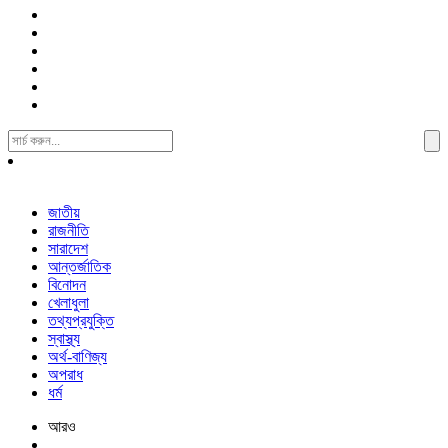
Search
For:
জাতীয়
রাজনীতি
সারাদেশ
আন্তর্জাতিক
বিনোদন
খেলাধুলা
তথ্যপ্রযুক্তি
স্বাস্থ্য
অর্থ-বাণিজ্য
অপরাধ
ধর্ম
আরও