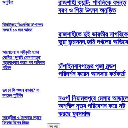
রাজশাহী ক্যান্ট: পাবলিকে বসন্ত
অনুষ্ঠিত
বরণ ও পিঠা উৎসব অনুষ্ঠিত
ঝিনাইদহে বিএনপির দু’পক্ষের
সংঘর্ষে ১০ জন আহত
রাজশাহীতে দুই ভারতীয় নাগরিক
ভুয়া জন্মসনদ,জমি দখলের অভিয
আলোচনা ও স্বীকৃতি ছাড়া
ঘোষিত ‘জুলাই ঘোষণাপত্র’
প্রত্যাখ্যান করবে গণ অধিকার
চাঁপাইনবাবগঞ্জের পূজা মন্ডপ
পরিষদ
পরিদর্শন করেন আনসার কর্মকর্তা
দুধ চা কি ওজন বাড়ায়? যা
বলছেন পুষ্টিবিদ
নওগাঁ নিয়ামতপুরে মেলার আড়াল
অশ্লীল নৃত্য পরিবেশন করে নষ্ট
করছে যুবসমাজ
আর্জেন্টিনা ও ইংল্যান্ড ম্যাচে
ফিফার বিশেষ নিয়ম
সব খবর