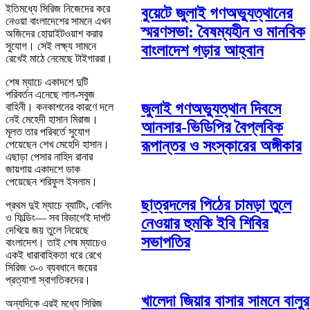
ইতিমধ্যে সিরিজ নিজেদের করে
বুয়েটে জুলাই গণঅভ্যুত্থানের
নেওয়া বাংলাদেশের সামনে এখন
স্মরণসভা: বৈষম্যহীন ও মানবিক
অজিদের হোয়াইটওয়াশ করার
সুযোগ। সেই লক্ষ্য সামনে
বাংলাদেশ গড়ার আহ্বান
রেখেই মাঠে নেমেছে টাইগাররা।
শেষ ম্যাচে একাদশে দুটি
পরিবর্তন এনেছে লাল-সবুজ
জুলাই গণঅভ্যুত্থান দিবসে
বাহিনী। কনকাশনের কারণে দলে
নেই মেহেদী হাসান মিরাজ।
আনসার-ভিডিপির বৈপ্লবিক
মূলত তার পরিবর্তে সুযোগ
রূপান্তর ও সংস্কারের অঙ্গীকার
পেয়েছেন শেখ মেহেদি হাসান।
এছাড়া পেসার নাহিদ রানার
জায়গায় একাদশে ডাক
পেয়েছেন শরিফুল ইসলাম।
ছাত্রদলের পিঠের চামড়া তুলে
প্রথম দুই ম্যাচে ব্যাটিং, বোলিং
ও ফিল্ডিং— সব বিভাগেই দাপট
নেওয়ার হুমকি ইবি শিবির
দেখিয়ে জয় তুলে নিয়েছে
সভাপতির
বাংলাদেশ। তাই শেষ ম্যাচেও
একই ধারাবাহিকতা ধরে রেখে
সিরিজ ৩-০ ব্যবধানে জয়ের
প্রত্যাশা স্বাগতিকদের।
খালেদা জিয়ার বাসার সামনে বালুর
অন্যদিকে এরই মধ্যে সিরিজ