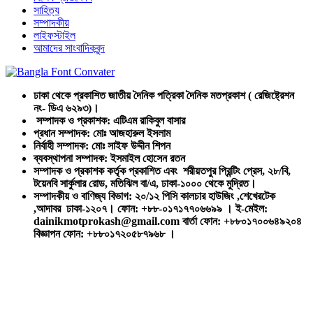
সাহিত্য
সম্পাদকীয়
লাইফস্টাইল
আমাদের সাংবাদিকবৃন্দ
ঢাকা থেকে প্রকাশিত জাতীয় দৈনিক পত্রিকা দৈনিক মতপ্রকাশ ( রেজিষ্ট্রেশন
নং- ডিএ ৬২৯৩)।
সম্পাদক ও প্রকাশক: এটিএম রাকিবুল বাসার
প্রধান সম্পাদক: মোঃ আজহারুল ইসলাম
নির্বাহী সম্পাদক: মোঃ সাইফ উদ্দীন শিপন
ব্যবস্থাপনা সম্পাদক: ইসমাইল হোসেন রতন
সম্পাদক ও প্রকাশক কর্তৃক প্রকাশিত এবং শরীয়তপুর প্রিন্টিং প্রেস, ২৮/বি,
টয়েনবি সার্কুলার রোড, মতিঝিল বা/এ, ঢাকা-১০০০ থেকে মুদ্রিত।
সম্পাদকীয় ও বাণিজ্য বিভাগ: ২০/১২ পিসি কালচার হাউজিং ,শেখেরটেক
,আদাবর ঢাকা-১২০৭। ফোন: +৮৮-০১৭১৭৭০৬৬৯৯ । ই-মেইল:
dainikmotprokash@gmail.com বার্তা ফোন: +৮৮০১৭০০৬৪৯২০৪
বিজ্ঞাপন ফোন: +৮৮০১৭২০৫৮৭৯৬৮ ।