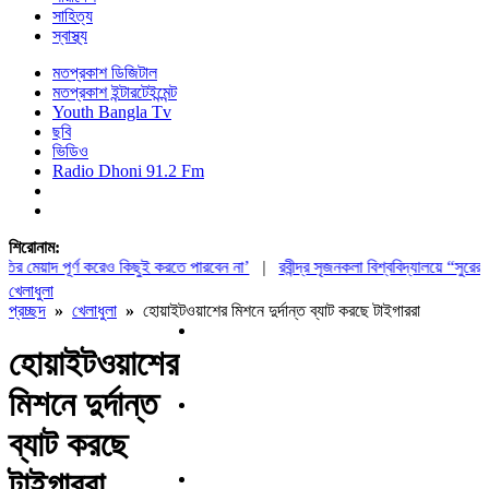
সাহিত্য
স্বাস্থ্য
মতপ্রকাশ ডিজিটাল
মতপ্রকাশ ইন্টারটেইন্মেন্ট
Youth Bangla Tv
ছবি
ভিডিও
Radio Dhoni 91.2 Fm
শিরোনাম:
েয়াদ পূর্ণ করেও কিছুই করতে পারবেন না’
|
রবীন্দ্র সৃজনকলা বিশ্ববিদ্যালয়ে “সুরের খে
খেলাধুলা
প্রচ্ছদ
»
খেলাধুলা
»
হোয়াইটওয়াশের মিশনে দুর্দান্ত ব্যাট করছে টাইগাররা
হোয়াইটওয়াশের
মিশনে দুর্দান্ত
ব্যাট করছে
টাইগাররা