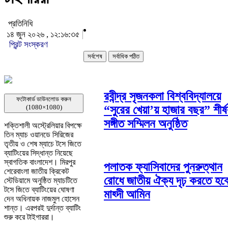
প্রতিনিধি
১৪ জুন ২০২৬ , ১২:১৬:৩৫
প্রিন্ট সংস্করণ
সর্বশেষ
সর্বাধিক পঠিত
রবীন্দ্র সৃজনকলা বিশ্ববিদ্যালয়ে
ফটোকার্ড ডাউনলোড করুন
(1080×1080)
“সুরের খেয়া’য় হাজার বছর” শীর্
সঙ্গীত সম্মিলন অনুষ্ঠিত
শক্তিশালী অস্ট্রেলিয়ার বিপক্ষে
তিন ম্যাচ ওয়ানডে সিরিজের
তৃতীয় ও শেষ ম্যাচে টসে জিতে
ব্যাটিংয়ের সিদ্ধান্ত নিয়েছে
স্বাগতিক বাংলাদেশ। মিরপুর
পলাতক ফ্যাসিবাদের পুনরুত্থান
শেরেবাংলা জাতীয় ক্রিকেট
রোধে জাতীয় ঐক্য দৃঢ় করতে হব
স্টেডিয়ামে অনুষ্ঠিত ম্যাচটিতে
টসে জিতে ব্যাটিংয়ের ঘোষণা
মাহ্দী আমিন
দেন অধিনায়ক নাজমুল হোসেন
শান্ত। এরপরই দুর্দান্ত ব্যাটিং
শুরু করে টাইগাররা।