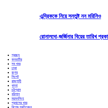
এন্দ্রিককে নিয়ে সন্তুষ্ট নন মরিনিও
রোনালদো-জর্জিনার বিয়ের তারিখ প্রক
প্রচ্ছদ
কনভার্টার
সব খবর
ঢাকা
রংপুর
সিলেট
রাজশাহী
খুলনা
চট্টগ্রাম
বরিশাল
ময়মনসিংহ
প্রবাসের খবর
বিশেষ প্রতিবেদন