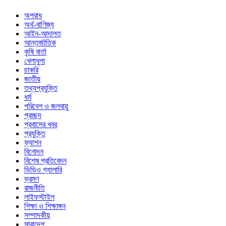
অপরাধ
অর্থ-বাণিজ্য
আইন-আদালত
আন্তর্জাতিক
কৃষি বার্তা
খেলাধুলা
চাকরি
জাতীয়
তথ্যপ্রযুক্তি
ধর্ম
পরিবেশ ও জলবায়ু
প্রচ্ছদ
প্রবাসের খবর
প্রযুক্তি
ফ্যাশন
বিনোদন
বিশেষ প্রতিবেদন
ভিডিও গ্যালারি
ভ্রমণ
রাজনীতি
লাইফস্টাইল
শিক্ষা ও শিক্ষাঙ্গন
সম্পাদকীয়
সারাদেশ