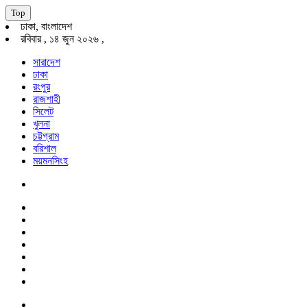
Top
ঢাকা, বাংলাদেশ
রবিবার , ১৪ জুন ২০২৬ ,
সারাদেশ
ঢাকা
রংপুর
রাজশাহী
সিলেট
খুলনা
চট্টগ্রাম
বরিশাল
ময়মনসিংহ