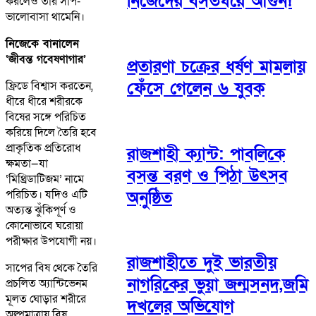
নিজেদের বসতঘরে আগুন!
করলেও তাঁর সাপ-
ভালোবাসা থামেনি।
নিজেকে বানালেন
‘জীবন্ত গবেষণাগার’
প্রতারণা চক্রের ধর্ষণ মামলায়
ফেঁসে গেলেন ৬ যুবক
ফ্রিডে বিশ্বাস করতেন,
ধীরে ধীরে শরীরকে
বিষের সঙ্গে পরিচিত
করিয়ে দিলে তৈরি হবে
প্রাকৃতিক প্রতিরোধ
রাজশাহী ক্যান্ট: পাবলিকে
ক্ষমতা—যা
বসন্ত বরণ ও পিঠা উৎসব
‘মিথ্রিডাটিজম’ নামে
অনুষ্ঠিত
পরিচিত। যদিও এটি
অত্যন্ত ঝুঁকিপূর্ণ ও
কোনোভাবে ঘরোয়া
পরীক্ষার উপযোগী নয়।
রাজশাহীতে দুই ভারতীয়
সাপের বিষ থেকে তৈরি
নাগরিকের ভুয়া জন্মসনদ,জমি
প্রচলিত অ্যান্টিভেনম
মূলত ঘোড়ার শরীরে
দখলের অভিযোগ
অল্পমাত্রায় বিষ