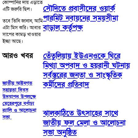
কোম্পানির দায় এড়াতে
সৌদিতে প্রবাসীদের ওয়ার্ক
এটি জরুরি ছিল।
পারমিট নবায়নের সময়সীমা
তবে তিনি জানান, আমি
বাড়াল কর্তৃপক্ষ
এটা মিস করি। আবার
সাপের কামড় খাওয়ার
ইচ্ছা আছে।
আরও খবর
তেঁতুলিয়ায় ইউএনওকে ঘিরে
মিথ্যা অপবাদ ও হয়রানী ঘটনায়
সর্বস্তরের জনতা ও সাংস্কৃতিক
জাতীয় আইনগত
কর্মীদের প্রতিবাদ
সহায়তা দিবস
উদযাপন উপলক্ষে
মেহেরপুরে বর্ণাঢ্য
র‌্যালি ও আলোচনা
ঝালকাঠিতে উৎসাহের সাথে
সভা
জাতীয় ফল মেলা ও আলোচনা
সভা অনুষ্ঠিত