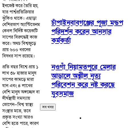
ইনজেক্ট করে তৈরি হয়,
যার পার্শ্বপ্রতিক্রিয়ার
ঝুঁকিও থাকে। এছাড়া
চাঁপাইনবাবগঞ্জের পূজা মন্ডপ
বেশিরভাগ অ্যান্টিভেনম
পরিদর্শন করেন আনসার
কেবল নির্দিষ্ট কয়েকটি
সাপের বিরুদ্ধেই কাজ
কর্মকর্তা
করে। অথচ বিশ্বজুড়ে
প্রায় ৬০০ ধরনের
বিষধর সাপ রয়েছে।
নওগাঁ নিয়ামতপুরে মেলার
প্রতি বছর বিশ্বে প্রায় ১
লাখ ৩৮ হাজার মানুষ
আড়ালে অশ্লীল নৃত্য
সাপের কামড়ে মারা
পরিবেশন করে নষ্ট করছে
যান এবং ৪ লাখের
বেশি মানুষ অঙ্গচ্ছেদ বা
যুবসমাজ
দীর্ঘস্থায়ী সমস্যায়
ভোগেন—বিশ্ব স্বাস্থ্য
সব খবর
সংস্থার মতে, তবে
প্রকৃত সংখ্যা আরও
বেশি হতে পারে, কারণ