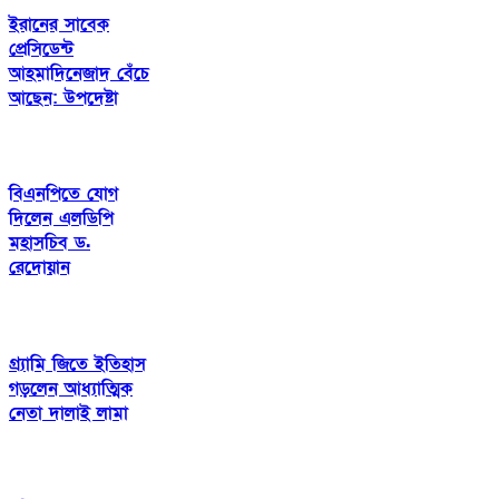
ইরানের সাবেক
প্রেসিডেন্ট
আহমাদিনেজাদ বেঁচে
আছেন: উপদেষ্টা
বিএনপিতে যোগ
দিলেন এলডিপি
মহাসচিব ড.
রেদোয়ান
গ্র্যামি জিতে ইতিহাস
গড়লেন আধ্যাত্মিক
নেতা দালাই লামা