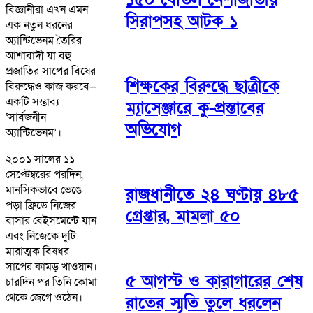
বিজ্ঞানীরা এখন এমন
সিরাপসহ আটক ১
এক নতুন ধরনের
অ্যান্টিভেনম তৈরির
আশাবাদী যা বহু
প্রজাতির সাপের বিষের
শিক্ষকের বিরুদ্ধে ছাত্রীকে
বিরুদ্ধেও কাজ করবে—
একটি সম্ভাব্য
ম্যাসেঞ্জারে কু-প্রস্তাবের
‘সার্বজনীন
অভিযোগ
অ্যান্টিভেনম’।
২০০১ সালের ১১
সেপ্টেম্বরের পরদিন,
মানসিকভাবে ভেঙে
রাজধানীতে ২৪ ঘণ্টায় ৪৮৫
পড়া ফ্রিডে নিজের
গ্রেপ্তার, মামলা ৫০
বাসার বেইসমেন্টে যান
এবং নিজেকে দুটি
মারাত্মক বিষধর
সাপের কামড় খাওয়ান।
৫ আগস্ট ও কারাগারের শেষ
চারদিন পর তিনি কোমা
থেকে জেগে ওঠেন।
রাতের স্মৃতি তুলে ধরলেন