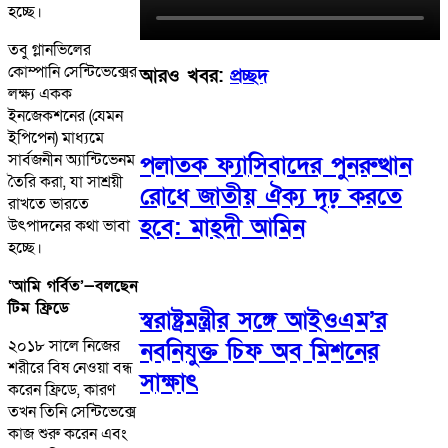
হচ্ছে।
তবু গ্লানভিলের
কোম্পানি সেন্টিভেক্সের
আরও খবর:
প্রচ্ছদ
লক্ষ্য একক
ইনজেকশনের (যেমন
ইপিপেন) মাধ্যমে
সার্বজনীন অ্যান্টিভেনম
পলাতক ফ্যাসিবাদের পুনরুত্থান
তৈরি করা, যা সাশ্রয়ী
রোধে জাতীয় ঐক্য দৃঢ় করতে
রাখতে ভারতে
হবে: মাহ্দী আমিন
উৎপাদনের কথা ভাবা
হচ্ছে।
‘আমি গর্বিত’—বলছেন
টিম ফ্রিডে
স্বরাষ্ট্রমন্ত্রীর সঙ্গে আইওএম’র
২০১৮ সালে নিজের
নবনিযুক্ত চিফ অব মিশনের
শরীরে বিষ নেওয়া বন্ধ
সাক্ষাৎ
করেন ফ্রিডে, কারণ
তখন তিনি সেন্টিভেক্সে
কাজ শুরু করেন এবং