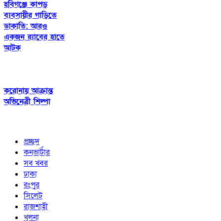
হবিগঞ্জে কাপড়
ব্যবসায়ীর গাড়িতে
ডাকাতি: আরও
একজন র‍্যাবের হাতে
আটক
করোনায় আক্রান্ত
অভিনেত্রী শিল্পা
প্রচ্ছদ
কনভার্টার
সব খবর
ঢাকা
রংপুর
সিলেট
রাজশাহী
খুলনা