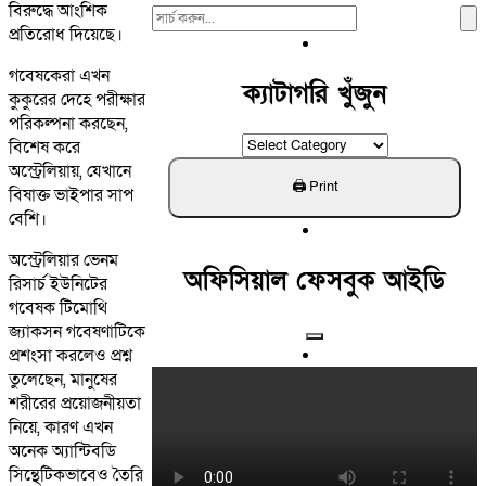
বিরুদ্ধে আংশিক
Search
প্রতিরোধ দিয়েছে।
For:
গবেষকেরা এখন
ক্যাটাগরি খুঁজুন
কুকুরের দেহে পরীক্ষার
পরিকল্পনা করছেন,
ক্যাটাগরি
বিশেষ করে
খুঁজুন
অস্ট্রেলিয়ায়, যেখানে
বিষাক্ত ভাইপার সাপ
বেশি।
অস্ট্রেলিয়ার ভেনম
অফিসিয়াল ফেসবুক আইডি
রিসার্চ ইউনিটের
গবেষক টিমোথি
জ্যাকসন গবেষণাটিকে
প্রশংসা করলেও প্রশ্ন
তুলেছেন, মানুষের
শরীরের প্রয়োজনীয়তা
নিয়ে, কারণ এখন
অনেক অ্যান্টিবডি
সিন্থেটিকভাবেও তৈরি