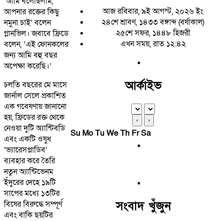
‘আমি বলেছিলাম,
আজ রবিবার, ৯ই আগস্ট, ২০২৬ ইং
আপনার রক্তের কিছু
২৪শে শ্রাবণ, ১৪৩৩ বঙ্গাব্দ (বর্ষাকাল)
নমুনা চাই’ বলেন
২৫শে সফর, ১৪৪৮ হিজরী
গ্লানভিল। জবাবে ফ্রিডে
এখন সময়, রাত ১২:৪২
বলেন, ‘এই ফোনকলের
জন্য আমি বহু বছর
অপেক্ষা করেছি।’
আর্কাইভ
চলতি বছরের মে মাসে
জার্নাল সেলে প্রকাশিত
এক গবেষণায় জানানো
হয়, ফ্রিডের রক্ত থেকে
‹
›
নেওয়া দুটি অ্যান্টিবডি
Su
Mo
Tu
We
Th
Fr
Sa
এবং একটি ওষুধ
‘ভ্যারেসপ্লাডিব’
ব্যবহার করে তৈরি
নতুন অ্যান্টিভেনম
ইঁদুরের দেহে ১৯টি
সাপের মধ্যে ১৩টির
সংবাদ খুঁজুন
বিষের বিরুদ্ধে সম্পূর্ণ
এবং বাকি ছয়টির