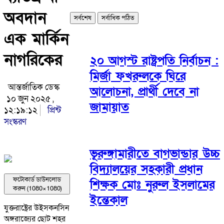
অবদান
সর্বশেষ
সর্বাধিক পঠিত
এক মার্কিন
নাগরিকের
২০ আগস্ট রাষ্ট্রপতি নির্বাচন :
মির্জা ফখরুলকে ঘিরে
আন্তর্জাতিক ডেস্ক
আলোচনা, প্রার্থী দেবে না
১০ জুন ২০২৫ ,
জামায়াত
১২:১৯:১২
প্রিন্ট
সংস্করণ
ভূরুঙ্গামারীতে বাগভান্ডার উচ্চ
বিদ্যালয়ের সহকারী প্রধান
ফটোকার্ড ডাউনলোড
শিক্ষক মোঃ নুরুল ইসলামের
করুন (1080×1080)
ইন্তেকাল
যুক্তরাষ্ট্রের উইসকনসিন
অঙ্গরাজ্যের ছোট শহর