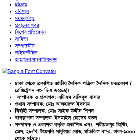
চট্টগ্রাম
বরিশাল
ময়মনসিংহ
প্রবাসের খবর
বিশেষ প্রতিবেদন
সাহিত্য
সম্পাদকীয়
লাইফস্টাইল
আমাদের সাংবাদিকবৃন্দ
ঢাকা থেকে প্রকাশিত জাতীয় দৈনিক পত্রিকা দৈনিক মতপ্রকাশ (
রেজিষ্ট্রেশন নং- ডিএ ৬২৯৩)।
সম্পাদক ও প্রকাশক: এটিএম রাকিবুল বাসার
প্রধান সম্পাদক: মোঃ আজহারুল ইসলাম
নির্বাহী সম্পাদক: মোঃ সাইফ উদ্দীন শিপন
ব্যবস্থাপনা সম্পাদক: ইসমাইল হোসেন রতন
সম্পাদক ও প্রকাশক কর্তৃক প্রকাশিত এবং শরীয়তপুর প্রিন্টিং
প্রেস, ২৮/বি, টয়েনবি সার্কুলার রোড, মতিঝিল বা/এ, ঢাকা-১০০০
থেকে মুদ্রিত।