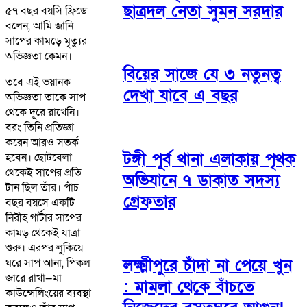
ছাত্রদল নেতা সুমন সরদার
৫৭ বছর বয়সি ফ্রিডে
বলেন, আমি জানি
সাপের কামড়ে মৃত্যুর
অভিজ্ঞতা কেমন।
বিয়ের সাজে যে ৩ নতুনত্ব
তবে এই ভয়ানক
দেখা যাবে এ বছর
অভিজ্ঞতা তাকে সাপ
থেকে দূরে রাখেনি।
বরং তিনি প্রতিজ্ঞা
করেন আরও সতর্ক
টঙ্গী পূর্ব থানা এলাকায় পৃথক
হবেন। ছোটবেলা
থেকেই সাপের প্রতি
অভিযানে ৭ ডাকাত সদস্য
টান ছিল তাঁর। পাঁচ
গ্রেফতার
বছর বয়সে একটি
নিরীহ গার্টার সাপের
কামড় থেকেই যাত্রা
শুরু। এরপর লুকিয়ে
লক্ষ্মীপুরে চাঁদা না পেয়ে খুন
ঘরে সাপ আনা, পিকল
জারে রাখা—মা
: মামলা থেকে বাঁচতে
কাউন্সেলিংয়ের ব্যবস্থা