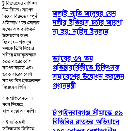
টু রিভারসের বাসিন্দা
টিম ফ্রিডে। সাপের
জুলাই স্মৃতি জাদুঘর যেন
বিষের বিরুদ্ধে সম্পূর্ণ
দলীয় ইতিহাস চর্চার জায়গা
প্রতিরোধ গড়ে তোলার
লক্ষ্যে এক ব্যতিক্রমী
না হয়: নাহিদ ইসলাম
উদ্যোগের অংশ
হিসেবে— গত দুই
দশকে তিনি নিজের
শরীরে ইচ্ছাকৃতভাবে
ড্যাবের ৩৭ তম
২০০ বারের বেশি
প্রতিষ্ঠাবার্ষিকীতে চিকিৎসক
সাপের কামড় এবং
৬৫০ বারের বেশি
সমাবেশের উদ্বোধন করলেন
সাপের বিষ ইনজেকশন
প্রধানমন্ত্রী
নিয়েছেন তিনি।
এক প্রতিবেদনে এ
খবর দিয়েছে
বার্তাসংস্থা এএফপি।
চাঁপাইনবাবগঞ্জ সীমান্তে ৫৯
বিজিবির রাতভর অভিযানে
এই ব্যতিক্রমী
অভিজ্ঞতার ভিত্তিতে
১৫০ বোতল নেশাজাতীয়