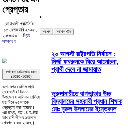
গ্রেপ্তার
নোয়াখালী প্রতিনিধি
১৫ ফেব্রুয়ারি ২০২৫ ,
সর্বশেষ
সর্বাধিক পঠিত
২:৫৬:৫০
প্রিন্ট
সংস্করণ
২০ আগস্ট রাষ্ট্রপতি নির্বাচন :
মির্জা ফখরুলকে ঘিরে আলোচনা,
প্রার্থী দেবে না জামায়াত
ফটোকার্ড ডাউনলোড করুন
(1080×1080)
অপারেশন ডেভিল হান্টে
নোয়াখালীর বিভিন্ন
ভূরুঙ্গামারীতে বাগভান্ডার উচ্চ
উপজেলায় অভিযান চালিয়ে
বিদ্যালয়ের সহকারী প্রধান শিক্ষক
ছয় দিনে ৬৫জনকে
গ্রেপ্তার করা হয়েছে।
মোঃ নুরুল ইসলামের ইন্তেকাল
এর মধ্যে, গত ২৪ ঘণ্টায়
আওয়ামী লীগের ৯জনকে
গ্রেপ্তার করা হয়েছে।