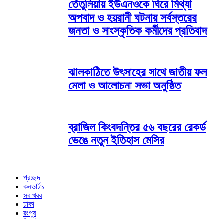
তেঁতুলিয়ায় ইউএনওকে ঘিরে মিথ্যা
অপবাদ ও হয়রানী ঘটনায় সর্বস্তরের
জনতা ও সাংস্কৃতিক কর্মীদের প্রতিবাদ
ঝালকাঠিতে উৎসাহের সাথে জাতীয় ফল
মেলা ও আলোচনা সভা অনুষ্ঠিত
ব্রাজিল কিংবদন্তির ৫৬ বছরের রেকর্ড
ভেঙে নতুন ইতিহাস মেসির
প্রচ্ছদ
কনভার্টার
সব খবর
ঢাকা
রংপুর