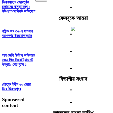
ঝিকরগাছায় জোরপূর্বক
চলাচলের রাস্তা বন্ধ :
ইউএনও’র নিকট অভিযোগ
ফেসবুকে আমরা
রাউন্ড অব ৩২-এ যাওয়ার
অপেক্ষায় উজবেকিস্তান
আরএমপি ডিবি’র অভিযানে
৩৪০ পিস ইয়াবা ট্যাবলেট
উদ্ধার; গ্রেপ্তার ১
বিভাগীয় সংবাদ
যৌতুক বিহীন ২০ জোরা
রিয়ে দিনাজপুরে
Sponsered
content
আজকের বাংলা তারিখ