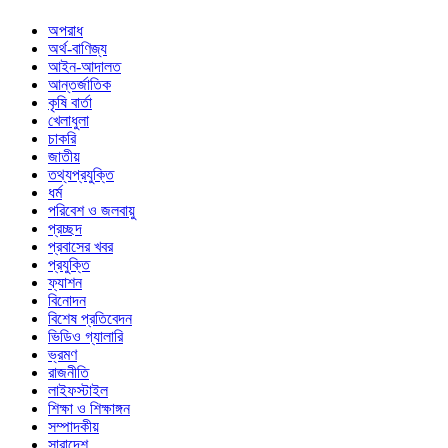
অপরাধ
অর্থ-বাণিজ্য
আইন-আদালত
আন্তর্জাতিক
কৃষি বার্তা
খেলাধুলা
চাকরি
জাতীয়
তথ্যপ্রযুক্তি
ধর্ম
পরিবেশ ও জলবায়ু
প্রচ্ছদ
প্রবাসের খবর
প্রযুক্তি
ফ্যাশন
বিনোদন
বিশেষ প্রতিবেদন
ভিডিও গ্যালারি
ভ্রমণ
রাজনীতি
লাইফস্টাইল
শিক্ষা ও শিক্ষাঙ্গন
সম্পাদকীয়
সারাদেশ