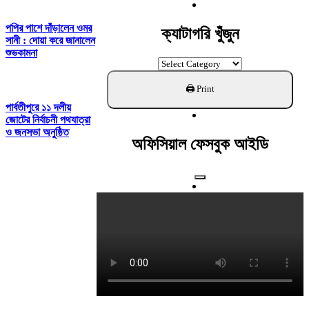
For:
পপির পাশে দাঁড়ালেন ওমর
ক্যাটাগরি খুঁজুন
সানী : দোয়া করে জানালেন
শুভকামনা
ক্যাটাগরি
খুঁজুন
পার্বতীপুরে ১১ দলীয়
জোটের নির্বাচনী পথযাত্রা
ও জনসভা অনুষ্ঠিত
অফিসিয়াল ফেসবুক আইডি