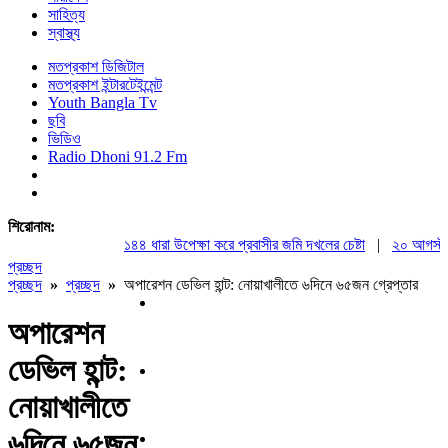
সাহিত্য
স্বাস্থ্য
মতপ্রকাশ ডিজিটাল
মতপ্রকাশ ইন্টারটেইন্মেন্ট
Youth Bangla Tv
ছবি
ভিডিও
Radio Dhoni 91.2 Fm
শিরোনাম:
১৪৪ ধারা উপেক্ষা করে প্রবাসীর জমি দখলের চেষ্টা
|
২০ আগস্ট রাষ্ট
প্রচ্ছদ
প্রচ্ছদ
»
প্রচ্ছদ
»
অপারেশন ডেভিল হান্ট: নোয়াখালীতে ৬দিনে ৬৫জন গ্রেপ্তার
অপারেশন
ডেভিল হান্ট:
নোয়াখালীতে
৬দিনে ৬৫জন