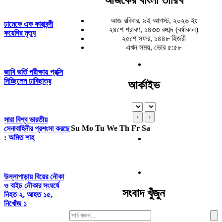
আজ রবিবার, ৯ই আগস্ট, ২০২৬ ইং
ঢামেকে এক কারাবন্দী
২৪শে শ্রাবণ, ১৪৩৩ বঙ্গাব্দ (বর্ষাকাল)
কয়েদির মৃত্যু
২৫শে সফর, ১৪৪৮ হিজরী
এখন সময়, ভোর ৫:৫৮
জাবি ভর্তি পরীক্ষায় প্রক্সি
দিচ্ছিলেন ঢাবিছাত্র
আর্কাইভ
‹
›
সারা বিশ্ব ভারতীয়
Su
Mo
Tu
We
Th
Fr
Sa
সেনাবাহিনীর প্রশংসা করছে
: অমিত শাহ
উল্লাপাড়ায় বিয়ের নৌকা
ও বাইচ নৌকার সংঘর্ষে
সংবাদ খুঁজুন
নিহত ২, আহত ১৫,
নিখোঁজ ১
Search