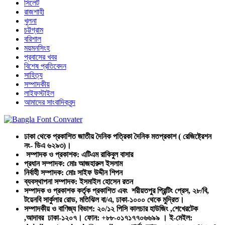
সিলেট
রাজশাহী
খুলনা
চট্টগ্রাম
বরিশাল
ময়মনসিংহ
প্রবাসের খবর
বিশেষ প্রতিবেদন
সাহিত্য
সম্পাদকীয়
লাইফস্টাইল
আমাদের সাংবাদিকবৃন্দ
ঢাকা থেকে প্রকাশিত জাতীয় দৈনিক পত্রিকা দৈনিক মতপ্রকাশ ( রেজিষ্ট্রেশন
নং- ডিএ ৬২৯৩)।
সম্পাদক ও প্রকাশক: এটিএম রাকিবুল বাসার
প্রধান সম্পাদক: মোঃ আজহারুল ইসলাম
নির্বাহী সম্পাদক: মোঃ সাইফ উদ্দীন শিপন
ব্যবস্থাপনা সম্পাদক: ইসমাইল হোসেন রতন
সম্পাদক ও প্রকাশক কর্তৃক প্রকাশিত এবং শরীয়তপুর প্রিন্টিং প্রেস, ২৮/বি,
টয়েনবি সার্কুলার রোড, মতিঝিল বা/এ, ঢাকা-১০০০ থেকে মুদ্রিত।
সম্পাদকীয় ও বাণিজ্য বিভাগ: ২০/১২ পিসি কালচার হাউজিং ,শেখেরটেক
,আদাবর ঢাকা-১২০৭। ফোন: +৮৮-০১৭১৭৭০৬৬৯৯ । ই-মেইল: