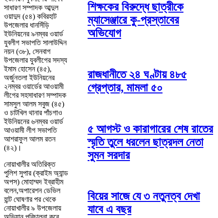
শিক্ষকের বিরুদ্ধে ছাত্রীকে
সাধারণ সম্পাদক আব্দুল
ওয়াদুদ (৫৪) কবিরহাট
ম্যাসেঞ্জারে কু-প্রস্তাবের
উপজেলার ধানসিঁড়ি
অভিযোগ
ইউনিয়নের ৯নম্বর ওয়ার্ড
যুবলীগ সভাপতি সালাউদ্দিন
নয়ন (৩৮), সেনবাগ
উপজেলার যুবলীগের সদস্য
ইমাম হোসেন (৪৫),
রাজধানীতে ২৪ ঘণ্টায় ৪৮৫
অর্জুনতলা ইউনিয়নের
গ্রেপ্তার, মামলা ৫০
২নম্বর ওয়ার্ডের আওয়ামী
লীগের সহসাধারণ সম্পাদক
সামসুল আলম সবুজ (৪৫)
ও চাটখিল থানার পাঁচগাও
ইউনিয়নের ৬নম্বর ওয়ার্ড
৫ আগস্ট ও কারাগারের শেষ রাতের
আওয়ামী লীগ সভাপতি
আশরাফুল আলম রতন
স্মৃতি তুলে ধরলেন ছাত্রদল নেতা
(৪২)।
সুমন সরদার
নোয়াখালীর অতিরিক্ত
পুলিশ সুপার (ক্রাইম অ্যান্ড
অপস) মোহাম্মদ ইব্রাহীম
বলেন,অপারেশন ডেভিল
বিয়ের সাজে যে ৩ নতুনত্ব দেখা
হান্ট ঘোষণার পর থেকে
যাবে এ বছর
নোয়াখালীর ৯ উপজেলায়
অভিযান পরিচালনা করে