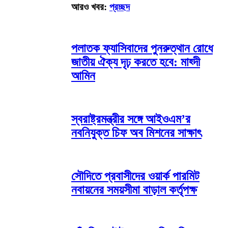
আরও খবর:
প্রচ্ছদ
পলাতক ফ্যাসিবাদের পুনরুত্থান রোধে
জাতীয় ঐক্য দৃঢ় করতে হবে: মাহ্দী
আমিন
স্বরাষ্ট্রমন্ত্রীর সঙ্গে আইওএম’র
নবনিযুক্ত চিফ অব মিশনের সাক্ষাৎ
সৌদিতে প্রবাসীদের ওয়ার্ক পারমিট
নবায়নের সময়সীমা বাড়াল কর্তৃপক্ষ