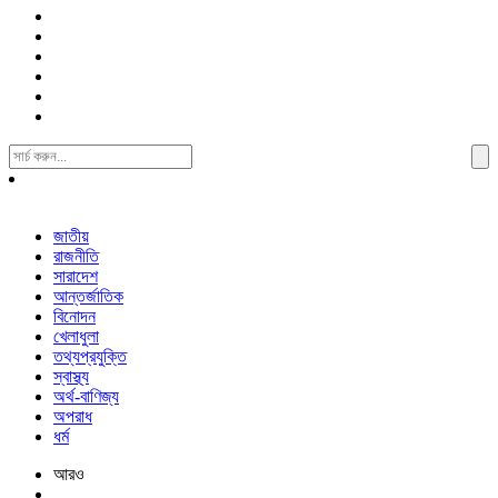
Search
For:
জাতীয়
রাজনীতি
সারাদেশ
আন্তর্জাতিক
বিনোদন
খেলাধুলা
তথ্যপ্রযুক্তি
স্বাস্থ্য
অর্থ-বাণিজ্য
অপরাধ
ধর্ম
আরও