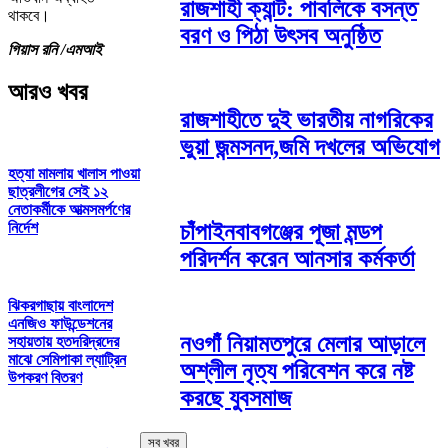
রাজশাহী ক্যান্ট: পাবলিকে বসন্ত
থাকবে।
বরণ ও পিঠা উৎসব অনুষ্ঠিত
গিয়াস রনি /এমআই
আরও খবর
রাজশাহীতে দুই ভারতীয় নাগরিকের
ভুয়া জন্মসনদ,জমি দখলের অভিযোগ
হত্যা মামলায় খালাস পাওয়া
ছাত্রলীগের সেই ১২
নেতাকর্মীকে আত্মসমর্পণের
নির্দেশ
চাঁপাইনবাবগঞ্জের পূজা মন্ডপ
পরিদর্শন করেন আনসার কর্মকর্তা
ঝিকরগাছায় বাংলাদেশ
এনজিও ফাউন্ডেশনের
নওগাঁ নিয়ামতপুরে মেলার আড়ালে
সহায়তায় হতদরিদ্রদের
মাঝে সেমিপাকা ল্যাট্রিন
অশ্লীল নৃত্য পরিবেশন করে নষ্ট
উপকরণ বিতরণ
করছে যুবসমাজ
সব খবর