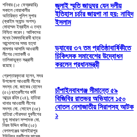
জুলাই স্মৃতি জাদুঘর যেন দলীয়
শনিবার (১৫ ফেব্রুয়ারি)
সকালে নোয়াখালীর
ইতিহাস চর্চার জায়গা না হয়: নাহিদ
অতিরিক্ত পুলিশ সুপার
ইসলাম
(ক্রাইম অ্যান্ড অপস)
মোহাম্মদ ইব্রাহীম এ তথ্য
নিশ্চিত করেন। আটকদের
মধ্যে বৈষম্যবিরোধী ছাত্র
আন্দোলনের সময় হত্যা
ড্যাবের ৩৭ তম প্রতিষ্ঠাবার্ষিকীতে
মামলার আসামি আওয়ামী
লীগের নেতাকর্মী ও
চিকিৎসক সমাবেশের উদ্বোধন
তালিকাভুক্ত সন্ত্রাসী
করলেন প্রধানমন্ত্রী
রয়েছে।
গ্রেপ্তারকৃতরা হলেন, সদর
উপজেলা আওয়ামী লীগের
সদস্য মো. জাকের হোসেন
চাঁপাইনবাবগঞ্জ সীমান্তে ৫৯
(৫২) ছাত্রলীগের কর্মি
বিজিবির রাতভর অভিযানে ১৫০
আব্দুর রহিম (২৪), হাতিয়া
থানার আওয়ামী লীগের
বোতল নেশাজাতীয় সিরাপসহ আটক
সদস্য মো. সোহেল (৩৫)
১
হাতিয়া পৌরসভা যুবলীগের
যুগ্ম সাধারণ সম্পাদক মো.
নিরব উদ্দিন কবির (২৫)
বেগমগঞ্জের আলাইয়াপুর
ইউনিয়ন যুবলীগের সাবেক