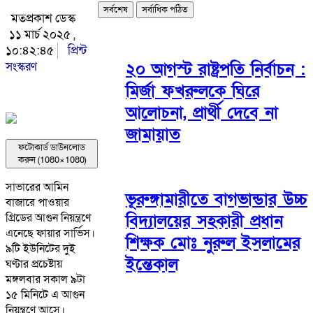
সর্বশেষ
সর্বাধিক পঠিত
মতপ্রকাশ ডেস্ক
১১ মার্চ ২০২৫ ,
১০:৪২:৪৫
প্রিন্ট
সংস্করণ
২০ আগস্ট রাষ্ট্রপতি নির্বাচন :
মির্জা ফখরুলকে ঘিরে
আলোচনা, প্রার্থী দেবে না
জামায়াত
ফটোকার্ড ডাউনলোড
করুন (1080×1080)
সাভারের আমিন
ভূরুঙ্গামারীতে বাগভান্ডার উচ্চ
বাজারে পাওয়ার
বিদ্যালয়ের সহকারী প্রধান
গ্রিডের আগুন নিয়ন্ত্রণে
এনেছে ফায়ার সার্ভিস।
শিক্ষক মোঃ নুরুল ইসলামের
৯টি ইউনিটের দুই
ইন্তেকাল
ঘণ্টার প্রচেষ্টায়
মঙ্গলবার সকাল ৯টা
১৫ মিনিটে এ আগুন
নিয়ন্ত্রণে আসে।