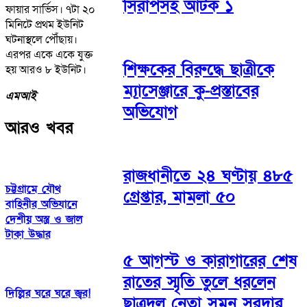
সিরাপসহ আটক ১
ফায়ার সার্ভিস। ৭টা ২০
মিনিটে প্রথম ইউনিট
ঘটনাস্থলে পৌঁছায়।
এরপর একে একে যুক্ত
শিক্ষকের বিরুদ্ধে ছাত্রীকে
হয় আরও ৮ ইউনিট।
ম্যাসেঞ্জারে কু-প্রস্তাবের
এমআই
অভিযোগ
আরও খবর
রাজধানীতে ২৪ ঘণ্টায় ৪৮৫
চট্টগ্রামে যৌথ
গ্রেপ্তার, মামলা ৫০
বাহিনীর অভিযানে
দেশীয় অস্ত্র ও জাল
টাকা উদ্ধার
৫ আগস্ট ও কারাগারের শেষ
রাতের স্মৃতি তুলে ধরলেন
দিল্লির ঘরে ঘরে জ্বর!
ছাত্রদল নেতা সুমন সরদার