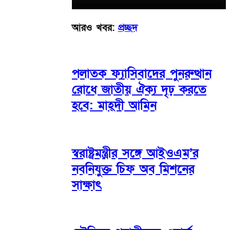
আরও খবর:
প্রচ্ছদ
পলাতক ফ্যাসিবাদের পুনরুত্থান
রোধে জাতীয় ঐক্য দৃঢ় করতে
হবে: মাহ্দী আমিন
স্বরাষ্ট্রমন্ত্রীর সঙ্গে আইওএম’র
নবনিযুক্ত চিফ অব মিশনের
সাক্ষাৎ