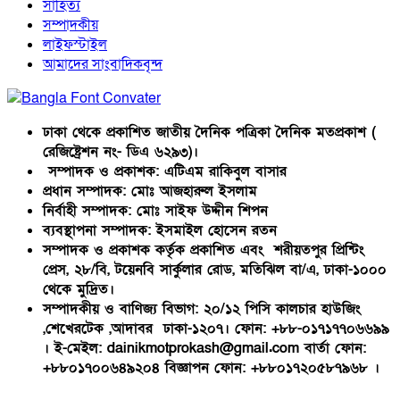
সাহিত্য
সম্পাদকীয়
লাইফস্টাইল
আমাদের সাংবাদিকবৃন্দ
ঢাকা থেকে প্রকাশিত জাতীয় দৈনিক পত্রিকা দৈনিক মতপ্রকাশ (
রেজিষ্ট্রেশন নং- ডিএ ৬২৯৩)।
সম্পাদক ও প্রকাশক: এটিএম রাকিবুল বাসার
প্রধান সম্পাদক: মোঃ আজহারুল ইসলাম
নির্বাহী সম্পাদক: মোঃ সাইফ উদ্দীন শিপন
ব্যবস্থাপনা সম্পাদক: ইসমাইল হোসেন রতন
সম্পাদক ও প্রকাশক কর্তৃক প্রকাশিত এবং শরীয়তপুর প্রিন্টিং
প্রেস, ২৮/বি, টয়েনবি সার্কুলার রোড, মতিঝিল বা/এ, ঢাকা-১০০০
থেকে মুদ্রিত।
সম্পাদকীয় ও বাণিজ্য বিভাগ: ২০/১২ পিসি কালচার হাউজিং
,শেখেরটেক ,আদাবর ঢাকা-১২০৭। ফোন: +৮৮-০১৭১৭৭০৬৬৯৯
। ই-মেইল: dainikmotprokash@gmail.com বার্তা ফোন:
+৮৮০১৭০০৬৪৯২০৪ বিজ্ঞাপন ফোন: +৮৮০১৭২০৫৮৭৯৬৮ ।