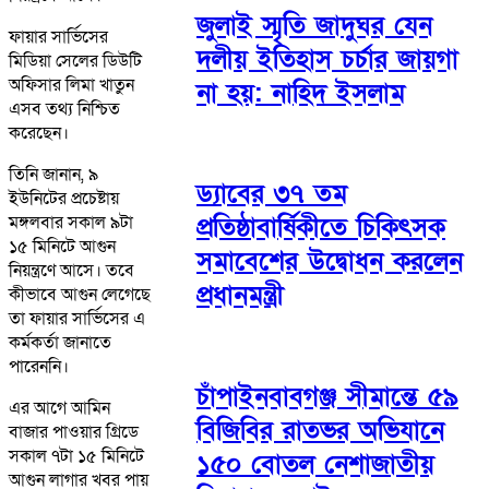
জুলাই স্মৃতি জাদুঘর যেন
ফায়ার সার্ভিসের
দলীয় ইতিহাস চর্চার জায়গা
মিডিয়া সেলের ডিউটি
অফিসার লিমা খাতুন
না হয়: নাহিদ ইসলাম
এসব তথ্য নিশ্চিত
করেছেন।
তিনি জানান, ৯
ড্যাবের ৩৭ তম
ইউনিটের প্রচেষ্টায়
মঙ্গলবার সকাল ৯টা
প্রতিষ্ঠাবার্ষিকীতে চিকিৎসক
১৫ মিনিটে আগুন
সমাবেশের উদ্বোধন করলেন
নিয়ন্ত্রণে আসে। তবে
প্রধানমন্ত্রী
কীভাবে আগুন লেগেছে
তা ফায়ার সার্ভিসের এ
কর্মকর্তা জানাতে
পারেননি।
চাঁপাইনবাবগঞ্জ সীমান্তে ৫৯
এর আগে আমিন
বিজিবির রাতভর অভিযানে
বাজার পাওয়ার গ্রিডে
সকাল ৭টা ১৫ মিনিটে
১৫০ বোতল নেশাজাতীয়
আগুন লাগার খবর পায়