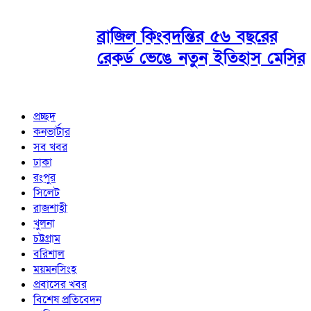
ব্রাজিল কিংবদন্তির ৫৬ বছরের
রেকর্ড ভেঙে নতুন ইতিহাস মেসির
প্রচ্ছদ
কনভার্টার
সব খবর
ঢাকা
রংপুর
সিলেট
রাজশাহী
খুলনা
চট্টগ্রাম
বরিশাল
ময়মনসিংহ
প্রবাসের খবর
বিশেষ প্রতিবেদন