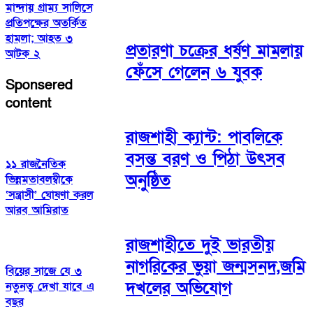
মান্দায় গ্রাম্য সালিসে
প্রতিপক্ষের অতর্কিত
হামলা; আহত ৩
প্রতারণা চক্রের ধর্ষণ মামলায়
আটক ২
ফেঁসে গেলেন ৬ যুবক
Sponsered
content
রাজশাহী ক্যান্ট: পাবলিকে
বসন্ত বরণ ও পিঠা উৎসব
১১ রাজনৈতিক
অনুষ্ঠিত
ভিন্নমতাবলম্বীকে
‘সন্ত্রাসী’ ঘোষণা করল
আরব আমিরাত
রাজশাহীতে দুই ভারতীয়
নাগরিকের ভুয়া জন্মসনদ,জমি
বিয়ের সাজে যে ৩
দখলের অভিযোগ
নতুনত্ব দেখা যাবে এ
বছর