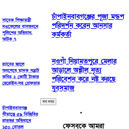
চাঁপাইনবাবগঞ্জের পূজা মন্ডপ
সাবেক শিক্ষামন্ত্রী
পরিদর্শন করেন আনসার
নওফেলের বাসভবনে
পুলিশের অভিযান,
কর্মকর্তা
আটক ৭
নওগাঁ নিয়ামতপুরে মেলার
র‍্যাবের জালে
আড়ালে অশ্লীল নৃত্য
অবশেষে মাদক সম্রাট
কবির ২ কোটি টাকার
পরিবেশন করে নষ্ট করছে
হেরোইন-সহ গ্রেফতার
যুবসমাজ
সব খবর
চাঁপাইনবাবগঞ্জ
সীমান্তে ৫৯ বিজিবির
রাতভর অভিযানে
ফেসবুকে আমরা
১৫০ বোতল