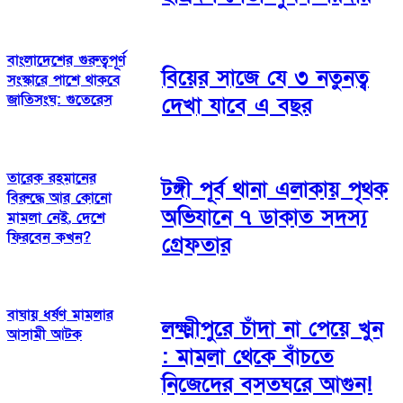
বাংলাদেশের গুরুত্বপূর্ণ
বিয়ের সাজে যে ৩ নতুনত্ব
সংস্কারে পাশে থাকবে
জাতিসংঘ: গুতেরেস
দেখা যাবে এ বছর
তারেক রহমানের
টঙ্গী পূর্ব থানা এলাকায় পৃথক
বিরুদ্ধে আর কোনো
অভিযানে ৭ ডাকাত সদস্য
মামলা নেই, দেশে
ফিরবেন কখন?
গ্রেফতার
বাঘায় ধর্ষণ মামলার
লক্ষ্মীপুরে চাঁদা না পেয়ে খুন
আসামী আটক
: মামলা থেকে বাঁচতে
নিজেদের বসতঘরে আগুন!