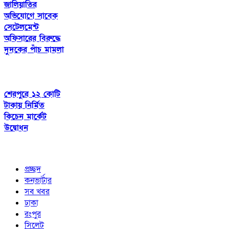
জালিয়াতির
অভিযোগে সাবেক
সেটেলমেন্ট
অফিসারের বিরুদ্ধে
দুদকের পাঁচ মামলা
শেরপুরে ১২ কোটি
টাকায় নির্মিত
কিচেন মার্কেট
উদ্বোধন
প্রচ্ছদ
কনভার্টার
সব খবর
ঢাকা
রংপুর
সিলেট