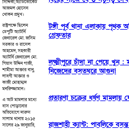
সিদ্দিকী,অ্যাডভোকেট
আজমল হোসেন
খোকন প্রমুখ।
টঙ্গী পূর্ব থানা এলাকায় পৃথক
রাষ্ট্রপক্ষে ছিলেন
ডেপুটি অ্যাটর্নি
গ্রেফতার
জেনারেল মো. জসিম
সরকার ও রাসেল
আহমেদ, সহকারী
অ্যাটর্নি জেনারেল মো.
লক্ষ্মীপুরে চাঁদা না পেয়ে খুন 
গিয়াস উদ্দিন গাজী,
শামীমা আক্তার বানু,
নিজেদের বসতঘরে আগুন!
লাবণী আক্তার ও
কাজী মোহাম্মদ
মনরিুজ্জামান।
প্রতারণা চক্রের ধর্ষণ মামলায়
এ আট মামলার মধ্যে
বাস পোড়ানোর
অভিযোগে দারুস
সালাম থানায় ২০১৫
রাজশাহী ক্যান্ট: পাবলিকে বস
সালের ২৯ জানুয়ারি,