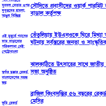
সৌদিতে প্রবাসীদের ওয়ার্ক পারমি
যুবদল নেতার ওপর
দুবৃত্তদের হামলা,
বাড়াল কর্তৃপক্ষ
আঙুল বিচ্ছিন্ন
তেঁতুলিয়ায় ইউএনওকে ঘিরে মিথ্যা
এই মুহূর্তে গ্যাসের
দাম বাড়ানোর
ঘটনায় সর্বস্তরের জনতা ও সাংস্কৃতিক
পরিকল্পনা নেই:
পেট্রোবাংলা
ঝালকাঠিতে উৎসাহের সাথে জাতী
সভা অনুষ্ঠিত
স্বর্ণার ছক্কার রেকর্ড,
বাংলাদেশের সহজ
জয়
ব্রাজিল কিংবদন্তির ৫৬ বছরের রেকর
মেসির
ভূমি রেকর্ড