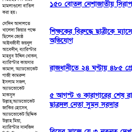
১৫০ বোতল নেশাজাতীয় সিরা
মামলাগুলো বাতিল
করা হয়।
সেদিন আদালতে
খালেদা জিয়ার পক্ষে
শিক্ষকের বিরুদ্ধে ছাত্রীকে ম্যাসেঞ
ছিলেন জ্যেষ্ঠ
অভিযোগ
আইনজীবী জয়নুল
আবেদীন, ব্যারিস্টার
মাহবুব উদ্দিন খোকন,
ব্যারিস্টার কায়সার
রাজধানীতে ২৪ ঘণ্টায় ৪৮৫ গ্রে
কামাল, অ্যাডভোকেট
গাজী কামরুল
ইসলাম সজল,
অ্যাডভোকেট
৫ আগস্ট ও কারাগারের শেষ রাত
মাকসুদ
উল্লাহ,অ্যাডভোকেট
ছাত্রদল নেতা সুমন সরদার
জাকির হোসেন,
অ্যাডভোকেট ছিদ্দিক
উল্লাহ মিয়া,
ব্যারিস্টার সানজিদ
বিয়ের সাজে যে ৩ নতুনত্ব দে