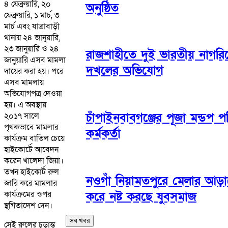
৪ ফেব্রুয়ারি, ২০
অনুষ্ঠিত
ফেব্রুয়ারি, ১ মার্চ, ৩
মার্চ এবং যাত্রাবাড়ী
থানায় ২৪ জানুয়ারি,
২৩ জানুয়ারি ও ২৪
রাজশাহীতে দুই ভারতীয় নাগরি
জানুয়ারি এসব মামলা
দখলের অভিযোগ
দায়ের করা হয়। পরে
এসব মামলায়
অভিযোগপত্র দেওয়া
হয়। এ অবস্থায়
চাঁপাইনবাবগঞ্জের পূজা মন্ডপ
২০১৭ সালে
পৃথকভাবে মামলার
কর্মকর্তা
কার্যক্রম বাতিল চেয়ে
হাইকোর্টে আবেদন
করেন খালেদা জিয়া।
তখন হাইকোর্ট রুল
নওগাঁ নিয়ামতপুরে মেলার আড়াল
জারি করে মামলার
কার্যক্রমের ওপর
করে নষ্ট করছে যুবসমাজ
স্থগিতাদেশ দেন।
সব খবর
সেই রুলের চূড়ান্ত