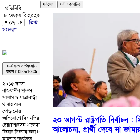
সর্বশেষ
সর্বাধিক পঠিত
প্রতিনিধি
৮ ফেব্রুয়ারি ২০২৫
, ৭:০৭:০৪
প্রিন্ট
সংস্করণ
ফটোকার্ড ডাউনলোড
করুন (1080×1080)
২০১৫ সালে
রাজধানীর দারুস
সালাম ও যাত্রাবাড়ী
থানায় বাস
পোড়ানোর
অভিযোগে বিএনপির
২০ আগস্ট রাষ্ট্রপতি নির্বাচন :
চেয়ারপারসন খালেদা
আলোচনা, প্রার্থী দেবে না জামা
জিয়ার বিরুদ্ধে করা ৮
মামলার কার্যক্রম