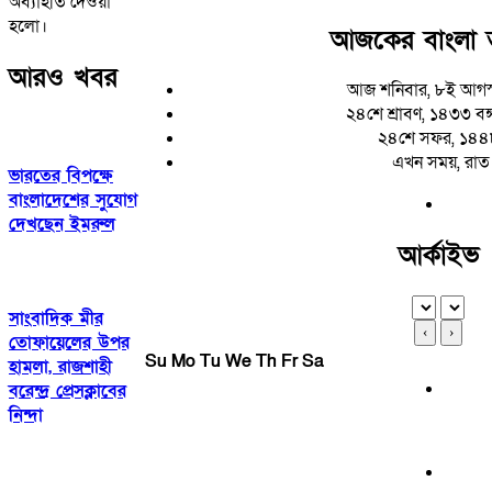
অব্যাহতি দেওয়া
হলো।
আজকের বাংলা 
আরও খবর
আজ শনিবার, ৮ই আগস
২৪শে শ্রাবণ, ১৪৩৩ বঙ্গা
২৪শে সফর, ১৪৪
এখন সময়, রাত
ভারতের বিপক্ষে
বাংলাদেশের সুযোগ
দেখছেন ইমরুল
আর্কাইভ
সাংবাদিক মীর
‹
›
তোফায়েলের উপর
Su
Mo
Tu
We
Th
Fr
Sa
হামলা, রাজশাহী
বরেন্দ্র প্রেসক্লাবের
নিন্দা