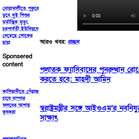
নোয়াখালীতে পুকুরে
ডুবে দুই শিশুর
মর্মান্তিক মৃত্যু,
চরপার্বতী ইউনিয়নে
নেমেছে শোকের
আরও খবর:
প্রচ্ছদ
ছায়া
Sponsered
content
পলাতক ফ্যাসিবাদের পুনরুত্থান রোধে
করতে হবে: মাহ্দী আমিন
কাশিয়ানীতে পেঁয়াজ
চাষে বাম্পার
ফলনের আশায়
স্বরাষ্ট্রমন্ত্রীর সঙ্গে আইওএম’র নবন
কৃষকরা
সাক্ষাৎ
পলাশবাড়িতে