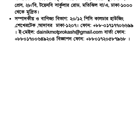
প্রেস, ২৮/বি, টয়েনবি সার্কুলার রোড, মতিঝিল বা/এ, ঢাকা-১০০০
থেকে মুদ্রিত।
সম্পাদকীয় ও বাণিজ্য বিভাগ: ২০/১২ পিসি কালচার হাউজিং
,শেখেরটেক ,আদাবর ঢাকা-১২০৭। ফোন: +৮৮-০১৭১৭৭০৬৬৯৯
। ই-মেইল: dainikmotprokash@gmail.com বার্তা ফোন:
+৮৮০১৭০০৬৪৯২০৪ বিজ্ঞাপন ফোন: +৮৮০১৭২০৫৮৭৯৬৮ ।