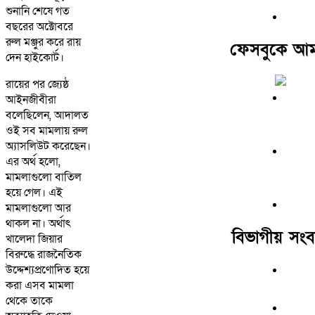
শুনানি শেষে গত
বছরের অক্টোবরে
রুল মঞ্জুর করে রায়
ফেসবুকে আম
দেন হাইকোর্ট।
রায়ের পর জ্যেষ্ঠ
আইনজীবীরা
বলেছিলেন, আদালত
ওই সব মামলায় রুল
অ্যাসলিউট করেছেন।
এর অর্থ হলো,
মামলাগুলো বাতিল
হয়ে গেল। এই
মামলাগুলো আর
থাকল না। অর্থাৎ
বিভাগীয় সংব
খালেদা জিয়ার
বিরুদ্ধে রাজনৈতিক
উদ্দেশ্যপ্রণোদিত হয়ে
করা এসব মামলা
থেকে তাকে