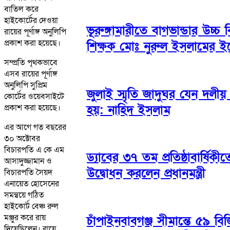
বাতিল করে
হাইকোর্টের দেওয়া
ভূরুঙ্গামারীতে বাগভান্ডার উচ্চ 
রায়ের পূর্ণাঙ্গ অনুলিপি
প্রকাশ করা হয়েছে।
শিক্ষক মোঃ নুরুল ইসলামের ইন
সম্প্রতি পৃথকভাবে
এসব রায়ের পূর্ণাঙ্গ
অনুলিপি সুপ্রিম
জুলাই স্মৃতি জাদুঘর যেন দলীয়
কোর্টের ওয়েবসাইটে
হয়: নাহিদ ইসলাম
প্রকাশ করা হয়েছে।
এর আগে গত বছরের
৩০ অক্টোবর
বিচারপতি এ কে এম
ড্যাবের ৩৭ তম প্রতিষ্ঠাবার্ষি
আসাদুজ্জামান ও
উদ্বোধন করলেন প্রধানমন্ত্রী
বিচারপতি সৈয়দ
এনায়েত হোসেনের
সমন্বয়ে গঠিত
হাইকোর্ট বেঞ্চ রুল
মঞ্জুর করে রায়
চাঁপাইনবাবগঞ্জ সীমান্তে ৫৯ ব
দিয়েছিলেন। রায়ে