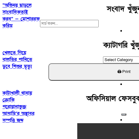
“অভিনয় ছাড়লে
সংবাদ খুঁজু
সাংবাদিকতাই
করব” — মোশাররফ
Search
করিম
For:
ক্যাটাগরি খুঁ
খেলতে গিয়ে
ক্যাটাগরি
বালতির পানিতে
খুঁজুন
ডুবে শিশুর মৃত্যু
কাটাখালী থানায়
অফিসিয়াল ফেসবু
ক্রোকি
পরোয়ানাভুক্ত
আসামি’র অস্থাবর
সম্পত্তি জব্দ