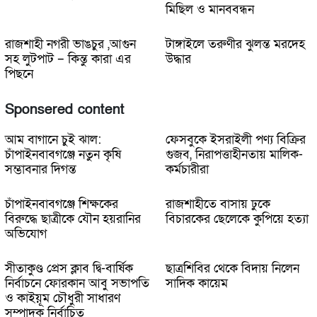
মিছিল ও মানববন্ধন
রাজশাহী নগরী ভাঙচুর ,আগুন
টাঙ্গাইলে তরুণীর ঝুলন্ত মরদেহ
সহ লুটপাট – কিন্তু কারা এর
উদ্ধার
পিছনে
Sponsered content
আম বাগানে চুই ঝাল:
ফেসবুকে ইসরাইলী পণ্য বিক্রির
চাঁপাইনবাবগঞ্জে নতুন কৃষি
গুজব, নিরাপত্তাহীনতায় মালিক-
সম্ভাবনার দিগন্ত
কর্মচারীরা
চাঁপাইনবাবগঞ্জে শিক্ষকের
রাজশাহীতে বাসায় ঢুকে
বিরুদ্ধে ছাত্রীকে যৌন হয়রানির
বিচারকের ছেলেকে কুপিয়ে হত্যা
অভিযোগ
সীতাকুণ্ড প্রেস ক্লাব দ্বি-বার্ষিক
ছাত্রশিবির থেকে বিদায় নিলেন
নির্বাচনে ফোরকান আবু সভাপতি
সাদিক কায়েম
ও কাইয়ূম চৌধুরী সাধারণ
সম্পাদক নির্বাচিত