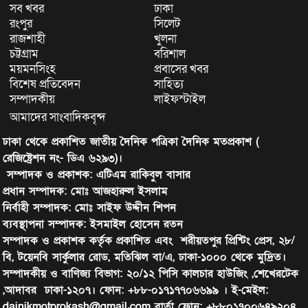
সব খবর
ঢাকা
রংপুর
সিলেট
রাজশাহী
খুলনা
চট্টগ্রাম
বরিশাল
ময়মনসিংহ
প্রবাসের খবর
বিশেষ প্রতিবেদন
সাহিত্য
সম্পাদকীয়
লাইফস্টাইল
আমাদের সাংবাদিকবৃন্দ
ঢাকা থেকে প্রকাশিত জাতীয় দৈনিক পত্রিকা দৈনিক মতপ্রকাশ (
রেজিষ্ট্রেশন নং- ডিএ ৬২৯৩)।
সম্পাদক ও প্রকাশক: এটিএম রাকিবুল বাসার
প্রধান সম্পাদক: মোঃ আজহারুল ইসলাম
নির্বাহী সম্পাদক: মোঃ সাইফ উদ্দীন শিপন
ব্যবস্থাপনা সম্পাদক: ইসমাইল হোসেন রতন
সম্পাদক ও প্রকাশক কর্তৃক প্রকাশিত এবং শরীয়তপুর প্রিন্টিং প্রেস, ২৮/
বি, টয়েনবি সার্কুলার রোড, মতিঝিল বা/এ, ঢাকা-১০০০ থেকে মুদ্রিত।
সম্পাদকীয় ও বাণিজ্য বিভাগ: ২০/১২ পিসি কালচার হাউজিং ,শেখেরটেক
,আদাবর ঢাকা-১২০৭। ফোন: +৮৮-০১৭১৭৭০৬৬৯৯ । ই-মেইল:
dainikmotprokash@gmail.com বার্তা ফোন: +৮৮০১৭০০৬৪৯২০৪