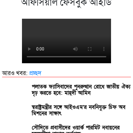
অফিসিয়াল ফেসবুক আইডি
আরও খবর:
প্রচ্ছদ
পলাতক ফ্যাসিবাদের পুনরুত্থান রোধে জাতীয় ঐক্য
দৃঢ় করতে হবে: মাহ্দী আমিন
স্বরাষ্ট্রমন্ত্রীর সঙ্গে আইওএম’র নবনিযুক্ত চিফ অব
মিশনের সাক্ষাৎ
সৌদিতে প্রবাসীদের ওয়ার্ক পারমিট নবায়নের