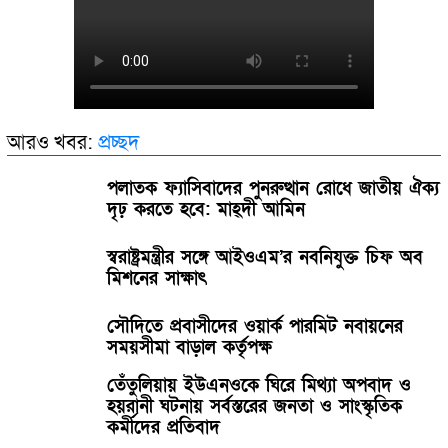
আরও খবর:
প্রচ্ছদ
পলাতক ফ্যাসিবাদের পুনরুত্থান রোধে জাতীয় ঐক্য
দৃঢ় করতে হবে: মাহ্দী আমিন
স্বরাষ্ট্রমন্ত্রীর সঙ্গে আইওএম’র নবনিযুক্ত চিফ অব
মিশনের সাক্ষাৎ
সৌদিতে প্রবাসীদের ওয়ার্ক পারমিট নবায়নের
সময়সীমা বাড়াল কর্তৃপক্ষ
তেঁতুলিয়ায় ইউএনওকে ঘিরে মিথ্যা অপবাদ ও
হয়রানী ঘটনায় সর্বস্তরের জনতা ও সাংস্কৃতিক
কর্মীদের প্রতিবাদ