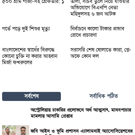
৫০০ গ্রাম গাঁজা-সহ গ্রেফতার: ১
তালা, সচিব তুলে নিয়ে যাওয়ার
অভিযোগে বিএনপি নেতা
মহিদুলসহ ৬ জন আটক
গর্তে পড়ে দুই শিশুর মৃত্যু
নির্বাচনে কালো টাকার প্রভাব
রোধে প্রচারণা
বাংলাদেশের স্বার্থের বিরুদ্ধে
সরাসরি শেষ ষোলাতে কারা, প্লে-
কোনো চুক্তি না করার আহ্বান
অফে কোন দল
মির্জা ফখরুলের
সর্বশেষ
সর্বাধিক পঠিত
অস্ট্রেলিয়ায় চাকরির প্রলোভনে অর্থ আত্মসাৎ, মানবপাচার
মামলায় আসামি গ্রেপ্তার
জবি আইন ও ভূমি প্রশাসন এ্যালামনাই অ্যাসোসিয়েশনের