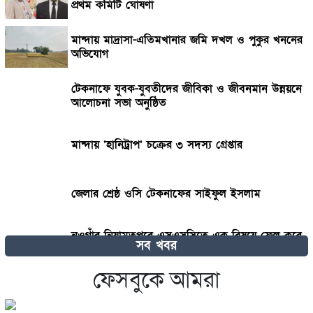
প্রথম কমিটি ঘোষণা
মান্দায় মাদ্রাসা-এতিমখানার জমি দখল ও পুকুর খননের
অভিযোগ
টেকনাফে যুবক-যুবতীদের জীবিকা ও জীবনমান উন্নয়নে
আলোচনা সভা অনুষ্ঠিত
মান্দায় ‘হানিট্রাপ’ চক্রের ৩ সদস্য গ্রেপ্তার
জেলার শ্রেষ্ঠ ওসি টেকনাফের সাইফুল ইসলাম
নওগাঁর নিয়ামতপুরে এসএসসিতে এক বিষয়ে ফেল করে
সব খবর
বিষপানে শিক্ষার্থীর আত্মহত্যার চেষ্টা
ফেসবুকে আমরা
ঝিকরগাছায় মাদ্রাসা বোর্ডের শীর্ষে দারুল উলুম কামিল
মাদ্রাসা, পাসের হার ৯৭.৫%