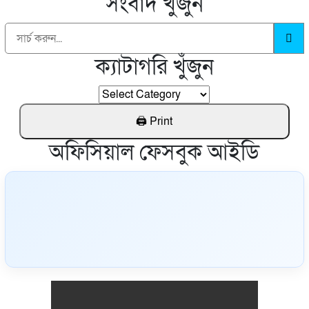
সংবাদ খুঁজুন
ক্যাটাগরি খুঁজুন
অফিসিয়াল ফেসবুক আইডি