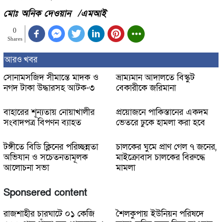
মোঃ অনিক দেওয়ান /এমআই
0
Shares
আরও খবর
সোনামসজিদ সীমান্তে মাদক ও
ভ্রাম্যমান আদালতে বিস্কুট
নগদ টাকা উদ্ধারসহ আটক-৩
বেকারীকে জরিমানা
বাহারের শূন্যতায় নোয়াখালীর
প্রয়োজনে পাকিস্তানের একদম
সংবাদপত্র বিপণন ব্যাহত
ভেতরে ঢুকে হামলা করা হবে
টঙ্গীতে বিডি ক্লিনের পরিচ্ছন্নতা
চালকের ঘুমে প্রাণ গেল ৭ জনের,
অভিযান ও সচেতনতামূলক
মাইক্রোবাস চালকের বিরুদ্ধে
আলোচনা সভা
মামলা
Sponsered content
রাজশাহীর চারঘাটে ০১ কেজি
শৈলকুপায় ইউনিয়ন পরিষদে