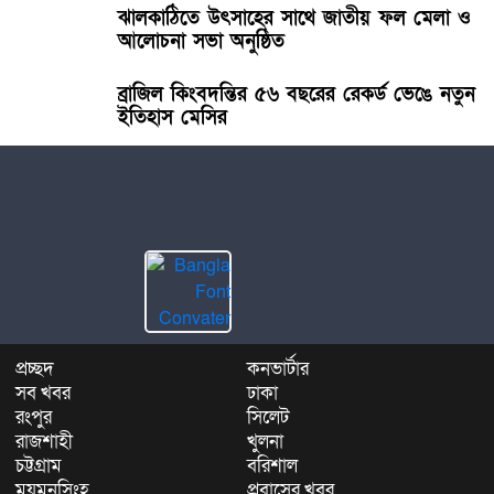
ঝালকাঠিতে উৎসাহের সাথে জাতীয় ফল মেলা ও
আলোচনা সভা অনুষ্ঠিত
ব্রাজিল কিংবদন্তির ৫৬ বছরের রেকর্ড ভেঙে নতুন
ইতিহাস মেসির
প্রচ্ছদ
কনভার্টার
সব খবর
ঢাকা
রংপুর
সিলেট
রাজশাহী
খুলনা
চট্টগ্রাম
বরিশাল
ময়মনসিংহ
প্রবাসের খবর