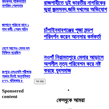
মাদকসহ পাকিস্তানি
রাজশাহীতে দুই ভারতীয় নাগরিকের
নাগরিক গ্রেপ্তার
ভুয়া জন্মসনদ,জমি দখলের অভিযোগ
জাপানে পাঠানো যাবে ১
চাঁপাইনবাবগঞ্জের পূজা মন্ডপ
লাখ কর্মী: প্রেস সচিব
পরিদর্শন করেন আনসার কর্মকর্তা
দেশে আগেও যেসব দল
নিষিদ্ধ হয়েছিল
নওগাঁ নিয়ামতপুরে মেলার আড়ালে
অশ্লীল নৃত্য পরিবেশন করে নষ্ট
করছে যুবসমাজ
রংপুরে এসএসসি পরীক্ষার
প্রথম দিনই অনুপস্থিত
৫৭৭, বহিষ্কার ৫
সব খবর
Sponsered
content
ফেসবুকে আমরা