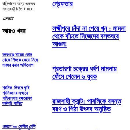
গ্রেফতার
বাসিন্দাদের জন্য গুরুতর
স্বাস্থ্যঝুঁকি তৈরি করে।
এমআই
লক্ষ্মীপুরে চাঁদা না পেয়ে খুন : মামলা
আরও খবর
থেকে বাঁচতে নিজেদের বসতঘরে
আগুন!
বদরগঞ্জে মায়ের কোল
থেকে শিশুকে কেড়ে নিয়ে
মারধর করার অভিযোগ
প্রতারণা চক্রের ধর্ষণ মামলায়
ফেঁসে গেলেন ৬ যুবক
শ্রমিক দিবসে কৃষি
শ্রমিকদের সম্মানে
গাইবান্ধায় বৃক্ষরোপণ
রাজশাহী ক্যান্ট: পাবলিকে বসন্ত
কর্মসূচি পালিত
বরণ ও পিঠা উৎসব অনুষ্ঠিত
ওমানে ৯০ কেজির বেশি