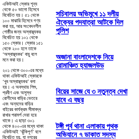
একিউআই স্কোর শূন্য
থেকে ৫০ ভালো হিসেবে
সচিবালয় অভিমুখে ১১ দলীয়
বিবেচিত হয়। ৫১ থেকে
১০০ মাঝারি হিসেবে গণ্য
ঐক্যের পদযাত্রা আটকে দিল
করা হয়, আর সংবেদনশীল
পুলিশ
গোষ্ঠীর জন্য অস্বাস্থ্যকর
বিবেচিত হয় ১০১ থেকে
১৫০ স্কোর। স্কোর ১৫১
থেকে ২০০ হলে তাকে
‘অস্বাস্থ্যকর’ বায়ু বলে
অজানা বাংলাদেশকে নিয়ে
মনে করা হয়।
রোমাঞ্চিত হ্যাজলউড
২০১ থেকে ৩০০-এর মধ্যে
থাকা একিউআই স্কোরকে
‘খুব অস্বাস্থ্যকর’ বলা
হয়। এ অবস্থায় শিশু,
বিয়ের সাজে যে ৩ নতুনত্ব দেখা
প্রবীণ এবং অসুস্থ
রোগীদের বাড়ির ভেতরে
যাবে এ বছর
এবং অন্যদের বাড়ির
বাইরের কার্যক্রম সীমাবদ্ধ
রাখার পরামর্শ দেয়া হয়ে
থাকে। এ ছাড়া ৩০১
টঙ্গী পূর্ব থানা এলাকায় পৃথক
থেকে ৪০০-এর মধ্যে থাকা
একিউআই ‘ঝুঁকিপূর্ণ’ বলে
অভিযানে ৭ ডাকাত সদস্য
বিবেচিত হয়, যা নগরের