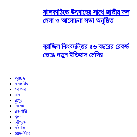
ঝালকাঠিতে উৎসাহের সাথে জাতীয় ফল
মেলা ও আলোচনা সভা অনুষ্ঠিত
ব্রাজিল কিংবদন্তির ৫৬ বছরের রেকর্ড
ভেঙে নতুন ইতিহাস মেসির
প্রচ্ছদ
কনভার্টার
সব খবর
ঢাকা
রংপুর
সিলেট
রাজশাহী
খুলনা
চট্টগ্রাম
বরিশাল
ময়মনসিংহ