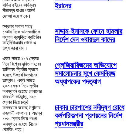
ইরানের
বাড়ির বাইরের কার্যক্রম
সীমাবদ্ধ রাখার পরামর্শ
দেওয়া হয়ে থাকে।
শুক্রবার সকাল সাড়ে
সাদ্দাম-ইনানকে ফোনে হামলার
১০টার দিকে আন্তর্জাতিক
বায়ুমান প্রযুক্তি প্রতিষ্ঠান
নির্দেশ দেন ওবায়দুল কাদের
আইকিউএয়ার থেকে এ
তথ্য জানা যায়।
একই সময়ে ২১৭ স্কোর
নিয়ে বিশ্বের দূষিত শহরের
প্লেজিয়ারিজমের অভিযোগে
তালিকায় দ্বিতীয় স্থানে
সমালোচনার মুখে কেমব্রিজ
রয়েছে উজবেকিস্তানের
তাসখন্দ। একই সময়ে
অধ্যাপকের পদত্যাগ
২০০ স্কোর নিয়ে তৃতীয়
অবস্থানে রয়েছে নেপালের
রাজধানী কাঠমান্ডু, ১৯৮
স্কোর নিয়ে চতুর্থ
ঢাকার চারপাশের নদীদূষণ রোধে
অবস্থানে রয়েছে উগান্ডার
রাজধানী কাম্পালা। এছাড়া
কর্মপরিকল্পনা প্রণয়নের নির্দেশ
১৮৬ স্কোর নিয়ে পঞ্চম
প্রধানমন্ত্রীর
অবস্থানে রযেছে চীনের
বেইজিং শহর।