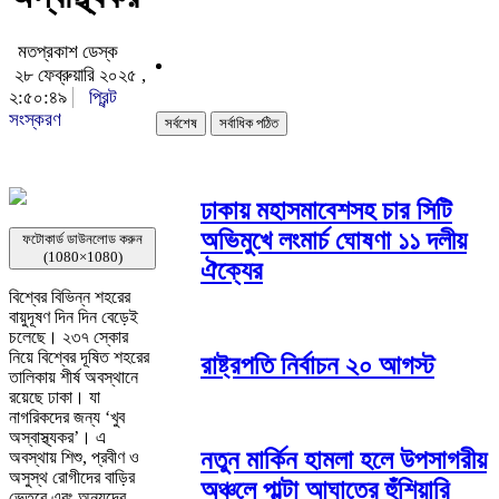
মতপ্রকাশ ডেস্ক
২৮ ফেব্রুয়ারি ২০২৫ ,
২:৫০:৪৯
প্রিন্ট
সংস্করণ
সর্বশেষ
সর্বাধিক পঠিত
ঢাকায় মহাসমাবেশসহ চার সিটি
অভিমুখে লংমার্চ ঘোষণা ১১ দলীয়
ফটোকার্ড ডাউনলোড করুন
(1080×1080)
ঐক্যের
বিশ্বের বিভিন্ন শহরের
বায়ুদূষণ দিন দিন বেড়েই
চলেছে। ২৩৭ স্কোর
নিয়ে বিশ্বের দূষিত শহরের
রাষ্ট্রপতি নির্বাচন ২০ আগস্ট
তালিকায় শীর্ষ অবস্থানে
রয়েছে ঢাকা। যা
নাগরিকদের জন্য ‘খুব
অস্বাস্থ্যকর’। এ
নতুন মার্কিন হামলা হলে উপসাগরীয়
অবস্থায় শিশু, প্রবীণ ও
অসুস্থ রোগীদের বাড়ির
অঞ্চলে পাল্টা আঘাতের হুঁশিয়ারি
ভেতরে এবং অন্যদের