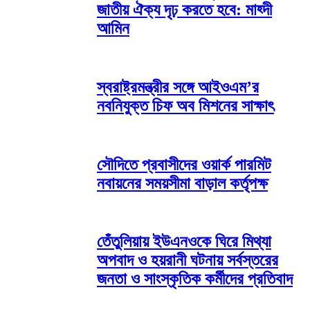
জাতীয় ঐক্য দৃঢ় করতে হবে: মাহ্দী
আমিন
স্বরাষ্ট্রমন্ত্রীর সঙ্গে আইওএম’র
নবনিযুক্ত চিফ অব মিশনের সাক্ষাৎ
সৌদিতে প্রবাসীদের ওয়ার্ক পারমিট
নবায়নের সময়সীমা বাড়াল কর্তৃপক্ষ
তেঁতুলিয়ায় ইউএনওকে ঘিরে মিথ্যা
অপবাদ ও হয়রানী ঘটনায় সর্বস্তরের
জনতা ও সাংস্কৃতিক কর্মীদের প্রতিবাদ