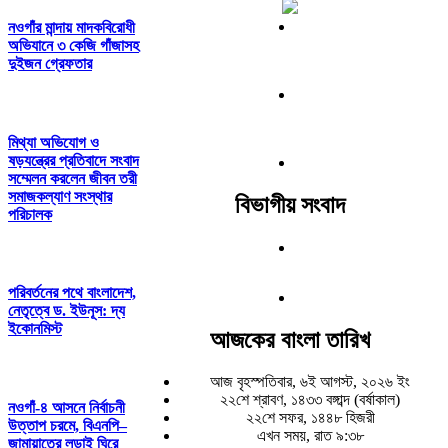
নওগাঁর মান্দায় মাদকবিরোধী
অভিযানে ৩ কেজি গাঁজাসহ
দুইজন গ্রেফতার
মিথ্যা অভিযোগ ও
ষড়যন্ত্রের প্রতিবাদে সংবাদ
সম্মেলন করলেন জীবন তরী
সমাজকল্যাণ সংস্থার
বিভাগীয় সংবাদ
পরিচালক
পরিবর্তনের পথে বাংলাদেশ,
নেতৃত্বে ড. ইউনূস: দ্য
ইকোনমিস্ট
আজকের বাংলা তারিখ
আজ বৃহস্পতিবার, ৬ই আগস্ট, ২০২৬ ইং
২২শে শ্রাবণ, ১৪৩৩ বঙ্গাব্দ (বর্ষাকাল)
নওগাঁ-৪ আসনে নির্বাচনী
২২শে সফর, ১৪৪৮ হিজরী
উত্তাপ চরমে, বিএনপি–
এখন সময়, রাত ৯:৩৮
জামায়াতের লড়াই ঘিরে