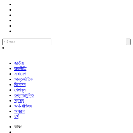
Search
For:
জাতীয়
রাজনীতি
সারাদেশ
আন্তর্জাতিক
বিনোদন
খেলাধুলা
তথ্যপ্রযুক্তি
স্বাস্থ্য
অর্থ-বাণিজ্য
অপরাধ
ধর্ম
আরও