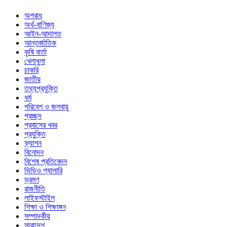
অপরাধ
অর্থ-বাণিজ্য
আইন-আদালত
আন্তর্জাতিক
কৃষি বার্তা
খেলাধুলা
চাকরি
জাতীয়
তথ্যপ্রযুক্তি
ধর্ম
পরিবেশ ও জলবায়ু
প্রচ্ছদ
প্রবাসের খবর
প্রযুক্তি
ফ্যাশন
বিনোদন
বিশেষ প্রতিবেদন
ভিডিও গ্যালারি
ভ্রমণ
রাজনীতি
লাইফস্টাইল
শিক্ষা ও শিক্ষাঙ্গন
সম্পাদকীয়
সারাদেশ