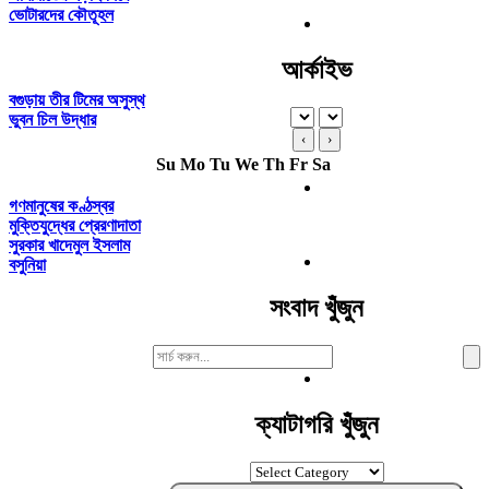
ভোটারদের কৌতূহল
আর্কাইভ
বগুড়ায় তীর টিমের অসুস্থ
ভুবন চিল উদ্ধার
‹
›
Su
Mo
Tu
We
Th
Fr
Sa
গণমানুষের কণ্ঠস্বর
মুক্তিযুদ্ধের প্রেরণাদাতা
সুরকার খাদেমুল ইসলাম
বসুনিয়া
সংবাদ খুঁজুন
Search
For:
ক্যাটাগরি খুঁজুন
ক্যাটাগরি