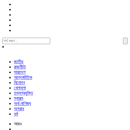
Search
For:
জাতীয়
রাজনীতি
সারাদেশ
আন্তর্জাতিক
বিনোদন
খেলাধুলা
তথ্যপ্রযুক্তি
স্বাস্থ্য
অর্থ-বাণিজ্য
অপরাধ
ধর্ম
আরও