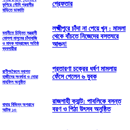
গ্রেফতার
কুপিয়ে সৌদি প্রবাসীর
বাড়িতে ডাকাতি
লক্ষ্মীপুরে চাঁদা না পেয়ে খুন : মামলা
বনানীতে চিহ্নিত সন্ত্রাসী
থেকে বাঁচতে নিজেদের বসতঘরে
মোল্লা মাসুমের চাঁদাবাজি
আগুন!
ও মাদক সাম্রাজ্যে অতিষ্ঠ
ব্যবসায়ীরা
প্রতারণা চক্রের ধর্ষণ মামলায়
রাণীশংকৈলে নবাগত
ফেঁসে গেলেন ৬ যুবক
হাজীদের সংবর্ধনা ও দোয়া
মাহফিল অনুষ্ঠিত
রাজশাহী ক্যান্ট: পাবলিকে বসন্ত
বাঘায় বিভিন্ন অপরাধে
বরণ ও পিঠা উৎসব অনুষ্ঠিত
আটক ১৩ ‎