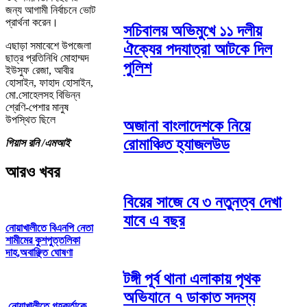
জন্য আগামী নির্বাচনে ভোট
প্রার্থনা করেন।
সচিবালয় অভিমুখে ১১ দলীয়
এছাড়া সমাবেশে উপজেলা
ঐক্যের পদযাত্রা আটকে দিল
ছাত্র প্রতিনিধি মোহাম্মদ
পুলিশ
ইউসুফ রেজা, আবীর
হোসাইন, ফাহাদ হোসাইন,
মো.সোহেলসহ বিভিন্ন
শ্রেণি-পেশার মানুষ
উপস্থিত ছিলে
অজানা বাংলাদেশকে নিয়ে
রোমাঞ্চিত হ্যাজলউড
গিয়াস রনি /এমআই
আরও খবর
বিয়ের সাজে যে ৩ নতুনত্ব দেখা
যাবে এ বছর
নোয়াখালীতে বিএনপি নেতা
শামীমের কুশপুত্তলিকা
দাহ,অবাঞ্ছিত ঘোষণা
টঙ্গী পূর্ব থানা এলাকায় পৃথক
অভিযানে ৭ ডাকাত সদস্য
নোয়াখালীতে গৃহকর্তাকে