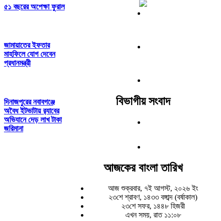
৫১ বছরের অপেক্ষা ফুরাল
জামায়াতের ইফতার
মাহফিলে যোগ দেবেন
প্রধানমন্ত্রী
বিভাগীয় সংবাদ
দিনাজপুরের নবাবগঞ্জে
অবৈধ ইটভাটায় র‌্যাবের
অভিযানে দেড় লাখ টাকা
জরিমানা
আজকের বাংলা তারিখ
আজ শুক্রবার, ৭ই আগস্ট, ২০২৬ ইং
২৩শে শ্রাবণ, ১৪৩৩ বঙ্গাব্দ (বর্ষাকাল)
২৩শে সফর, ১৪৪৮ হিজরী
এখন সময়, রাত ১১:০৮