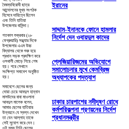
ইরানের
বৈষম্যবিরোধী ছাত্র
আন্দোলনের মুখ্য সংগঠক
হিসেবে দায়িত্বে ছিলেন
এবং তিনি হাতিয়া
উপজেলার বাসিন্দা।
সাদ্দাম-ইনানকে ফোনে হামলার
গতকাল শুক্রবার (২৮
নির্দেশ দেন ওবায়দুল কাদের
ফেব্রুয়ারি) সন্ধ্যার দিকে
উপজেলার এএম উচ্চ
বিদ্যালয় থেকে শুরু হয়ে
প্রধান সড়ক প্রদক্ষিণ করে
প্লেজিয়ারিজমের অভিযোগে
ওসখালী মোড়ে গিয়ে শেষ
হয়। পরে সেখানে
সমালোচনার মুখে কেমব্রিজ
সংক্ষিপ্ত সমাবেশ অনুষ্ঠিত
অধ্যাপকের পদত্যাগ
হয়।
সমাবেশে ছেলের জন্য
দোয়া চেয়ে আবদুল হান্নান
মাসউদের বাবা মাওলানা
ঢাকার চারপাশের নদীদূষণ রোধে
আবদুল মালেক বলেন,
আমার ছেলের হাতিয়ার
কর্মপরিকল্পনা প্রণয়নের নির্দেশ
উন্নয়নে যে স্বপ্ন দেখেন
প্রধানমন্ত্রীর
তা যেন আল্লাহ তাকে
সেই সুযোগ করে দেন।
ওই সময় তিনি ছেলের