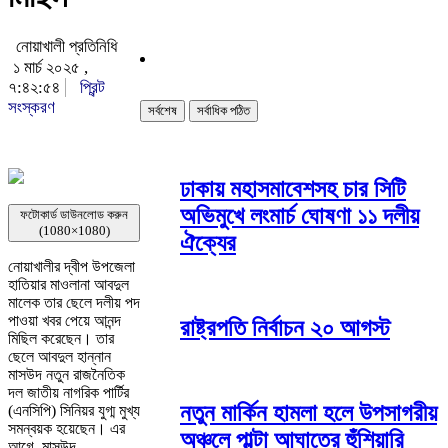
নোয়াখালী প্রতিনিধি
১ মার্চ ২০২৫ ,
৭:৪২:৫৪
প্রিন্ট
সংস্করণ
সর্বশেষ
সর্বাধিক পঠিত
ঢাকায় মহাসমাবেশসহ চার সিটি
অভিমুখে লংমার্চ ঘোষণা ১১ দলীয়
ফটোকার্ড ডাউনলোড করুন
(1080×1080)
ঐক্যের
নোয়াখালীর দ্বীপ উপজেলা
হাতিয়ার মাওলানা আবদুল
মালেক তার ছেলে দলীয় পদ
পাওয়া খবর পেয়ে আনন্দ
রাষ্ট্রপতি নির্বাচন ২০ আগস্ট
মিছিল করেছেন। তার
ছেলে আবদুল হান্নান
মাসউদ নতুন রাজনৈতিক
দল জাতীয় নাগরিক পার্টির
নতুন মার্কিন হামলা হলে উপসাগরীয়
(এনসিপি) সিনিয়র যুগ্ম মুখ্য
সমন্বয়ক হয়েছেন। এর
অঞ্চলে পাল্টা আঘাতের হুঁশিয়ারি
আগে, মাসউদ