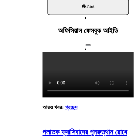
খুঁজুন
অফিসিয়াল ফেসবুক আইডি
আরও খবর:
প্রচ্ছদ
পলাতক ফ্যাসিবাদের পুনরুত্থান রোধে