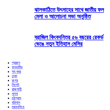
ঝালকাঠিতে উৎসাহের সাথে জাতীয় ফল
মেলা ও আলোচনা সভা অনুষ্ঠিত
ব্রাজিল কিংবদন্তির ৫৬ বছরের রেকর্ড
ভেঙে নতুন ইতিহাস মেসির
প্রচ্ছদ
কনভার্টার
সব খবর
ঢাকা
রংপুর
সিলেট
রাজশাহী
খুলনা
চট্টগ্রাম
বরিশাল
ময়মনসিংহ