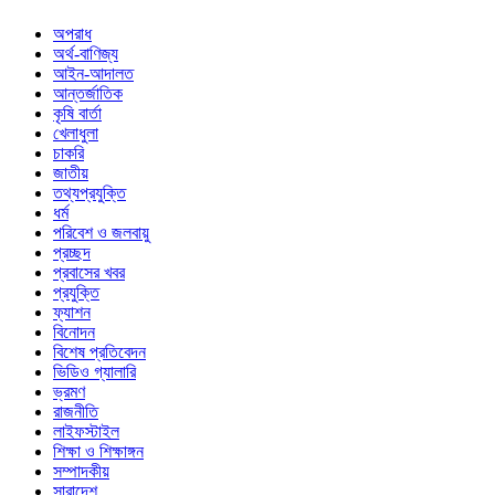
অপরাধ
অর্থ-বাণিজ্য
আইন-আদালত
আন্তর্জাতিক
কৃষি বার্তা
খেলাধুলা
চাকরি
জাতীয়
তথ্যপ্রযুক্তি
ধর্ম
পরিবেশ ও জলবায়ু
প্রচ্ছদ
প্রবাসের খবর
প্রযুক্তি
ফ্যাশন
বিনোদন
বিশেষ প্রতিবেদন
ভিডিও গ্যালারি
ভ্রমণ
রাজনীতি
লাইফস্টাইল
শিক্ষা ও শিক্ষাঙ্গন
সম্পাদকীয়
সারাদেশ