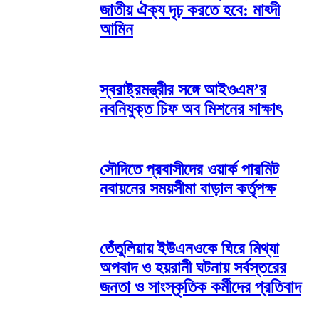
জাতীয় ঐক্য দৃঢ় করতে হবে: মাহ্দী
আমিন
স্বরাষ্ট্রমন্ত্রীর সঙ্গে আইওএম’র
নবনিযুক্ত চিফ অব মিশনের সাক্ষাৎ
সৌদিতে প্রবাসীদের ওয়ার্ক পারমিট
নবায়নের সময়সীমা বাড়াল কর্তৃপক্ষ
তেঁতুলিয়ায় ইউএনওকে ঘিরে মিথ্যা
অপবাদ ও হয়রানী ঘটনায় সর্বস্তরের
জনতা ও সাংস্কৃতিক কর্মীদের প্রতিবাদ