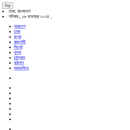
Top
ঢাকা, বাংলাদেশ
শনিবার , ১৬ নভেম্বর ২০২৪ ,
সারাদেশ
ঢাকা
রংপুর
রাজশাহী
সিলেট
খুলনা
চট্টগ্রাম
বরিশাল
ময়মনসিংহ