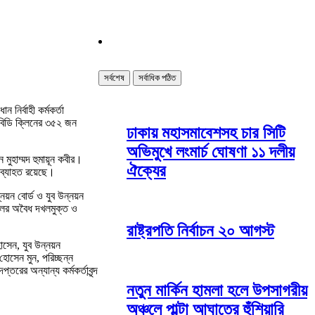
সর্বশেষ
সর্বাধিক পঠিত
 নির্বাহী কর্মকর্তা
 বিডি ক্লিনের ৩৫২ জন
ঢাকায় মহাসমাবেশসহ চার সিটি
অভিমুখে লংমার্চ ঘোষণা ১১ দলীয়
মুহাম্মদ হুমায়ূন কবীর।
ঐক্যের
 অব্যাহত রয়েছে।
্নয়ন বোর্ড ও যুব উন্নয়ন
ালের অবৈধ দখলমুক্ত ও
রাষ্ট্রপতি নির্বাচন ২০ আগস্ট
োসেন, যুব উন্নয়ন
হোসেন মুন, পরিচ্ছন্ন
রের অন্যান্য কর্মকর্তাবৃন্দ
নতুন মার্কিন হামলা হলে উপসাগরীয়
অঞ্চলে পাল্টা আঘাতের হুঁশিয়ারি