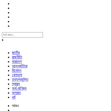
Search
For:
জাতীয়
রাজনীতি
সারাদেশ
আন্তর্জাতিক
বিনোদন
খেলাধুলা
তথ্যপ্রযুক্তি
স্বাস্থ্য
অর্থ-বাণিজ্য
অপরাধ
ধর্ম
আরও