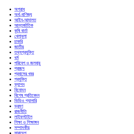
অপরাধ
অর্থ-বাণিজ্য
আইন-আদালত
আন্তর্জাতিক
কৃষি বার্তা
খেলাধুলা
চাকরি
জাতীয়
তথ্যপ্রযুক্তি
ধর্ম
পরিবেশ ও জলবায়ু
প্রচ্ছদ
প্রবাসের খবর
প্রযুক্তি
ফ্যাশন
বিনোদন
বিশেষ প্রতিবেদন
ভিডিও গ্যালারি
ভ্রমণ
রাজনীতি
লাইফস্টাইল
শিক্ষা ও শিক্ষাঙ্গন
সম্পাদকীয়
সারাদেশ