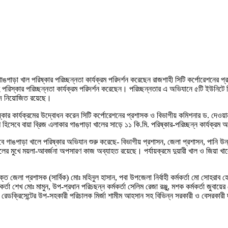
ঙপাড়া খাল পরিষ্কার পরিচ্ছন্নতা কার্যক্রম পরিদর্শন করেছেন রাজশাহী সিটি কর্পোরেশনের প্রধান
রিস্কার পরিচ্ছন্নতা কার্যক্রম পরিদর্শন করেছেন। পরিচ্ছন্নতার এ অভিযানে ৫টি ইউনিটে
বৃন্দ নিয়োজিত রয়েছে।
্কার কার্যক্রমের উদ্বোধন করেন সিটি কর্পোরেশনের প্রশাসক ও বিভাগীয় কমিশনার ড. দেওয়ান 
িসেবে বায়া ব্রিজ এলাকার গাঙপাড়া খালের সাড়ে ১১ কি.মি. পরিষ্কার-পরিচ্ছন্ন কার্যক্রম
হিসেবে গাঙপাড়া খালে পরিষ্কার অভিযান শুরু করেছে- বিভাগীয় প্রশাসন, জেলা প্রশাসন, পানি উন
লের মুখে ময়লা-আবর্জনা অপসারণ কাজ অব্যাহত রয়েছে। পর্যায়ক্রমে দুয়ারী খাল ও জিয়া খ
 জেলা প্রশাসক (সার্বিক) মোঃ মহিনুল হাসান, পবা উপজেলা নির্বাহী কর্মকর্তা মো সোহরাব হ
া শেখ মোঃ মামুন, উপ-প্রধান পরিচছন্ন কর্মকর্তা সেলিম রেজা রঞ্জু, মশক কর্মকর্তা জুবায়ের 
েডক্রিসেন্টের উপ-সহকারী পরিচালক মির্জা শামীম আহসান সহ বিভিন্ন সরকারী ও বেসরকারী দপ্ত