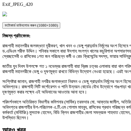
Exif_JPEG_420
ফটোকার্ড ডাউনলোড করুন (1080×1080)
নিজস্ব প্রতিবেদক:
রাজশাহী মহানগরীর জলবদ্ধতা দূরীকরণ, খাল খনন ও ডেঙ্গু প্রাদুর্ভাব নির্মূলের অংশ হিসেবে গা
ড.এবিএম শরীফ উদ্দিন। শনিবার সকালে বায়া ঈদগাহ সংলগ্ন খালের কচুরিপানা অপসারণসহ প
স্বেচ্ছাসেবী ও রাসিকের ১শত জন পরিচছন্ন কর্মী ও রেড ক্রিসেন্টের সদস্য, ফায়ার সার্ভিস
জাতীয় যুব দিবস উপলক্ষে গত ১ নভেম্বর রাজশাহী বায়া ব্রিজ চত্বর এলাকায় বায়া খাল পরিষ
রাজশাহী মহানগরীকে ডেঙ্গু ও দূষণমুক্ত রাখতে বিভিন্ন উদ্যোগ নেওয়া হয়েছে। এরই অংশ হ
সংশ্লিষ্টরা জানান, রাজশাহী নগরীর জলাবদ্ধতা নিরসন ও ডেঙ্গু প্রাদুর্ভাব নির্মূলের অংশ 
অধিদপ্তর। রাজশাহী সিটি কর্পোরেশন ও পানি উন্নয়ন বোর্ডের যৌথ উদ্যোগে গাঙপাড়া খা
দূষণমুক্ত করার লক্ষ্যে এই অভিযানের আওতায় আনা হবে।
পরিদর্শনকালে অতিরিক্ত বিভাগীয় কমিশনার (সার্বিক) তরফদার মো. আক্তার জামীল, অতিরিক্ত
অধিদপ্তর রাজশাহীর উপ-পরিচালক এ.টি.এম গোলাম মাহবুব, রাসিকের প্রধান পরিচ্ছন্ন কর্মকর্ত
কর্মকর্তা (মনিটরিং) মুসতাক হোসেন, বিডি ক্লিন রাজশাহীর জেলা সমন্বয়ক শাহদাত হোসেন, র
উপস্থিত ছিলেন।
আরও খবর