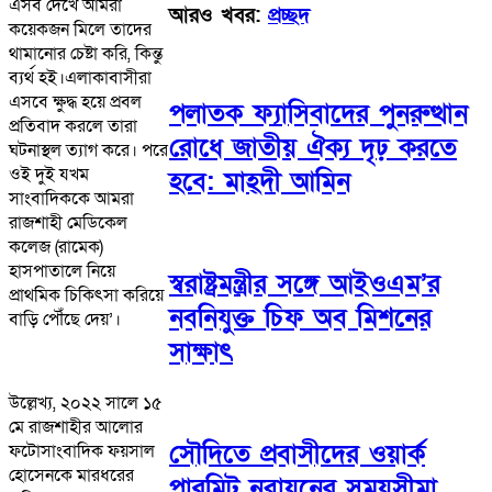
এসব দেখে আমরা
আরও খবর:
প্রচ্ছদ
কয়েকজন মিলে তাদের
থামানোর চেষ্টা করি, কিন্তু
ব্যর্থ হই।এলাকাবাসীরা
এসবে ক্ষুদ্ধ হয়ে প্রবল
পলাতক ফ্যাসিবাদের পুনরুত্থান
প্রতিবাদ করলে তারা
রোধে জাতীয় ঐক্য দৃঢ় করতে
ঘটনাস্থল ত্যাগ করে। পরে
ওই দুই যখম
হবে: মাহ্দী আমিন
সাংবাদিককে আমরা
রাজশাহী মেডিকেল
কলেজ (রামেক)
হাসপাতালে নিয়ে
স্বরাষ্ট্রমন্ত্রীর সঙ্গে আইওএম’র
প্রাথমিক চিকিৎসা করিয়ে
নবনিযুক্ত চিফ অব মিশনের
বাড়ি পৌঁছে দেয়’।
সাক্ষাৎ
উল্লেখ্য, ২০২২ সালে ১৫
মে রাজশাহীর আলোর
সৌদিতে প্রবাসীদের ওয়ার্ক
ফটোসাংবাদিক ফয়সাল
হোসেনকে মারধরের
পারমিট নবায়নের সময়সীমা