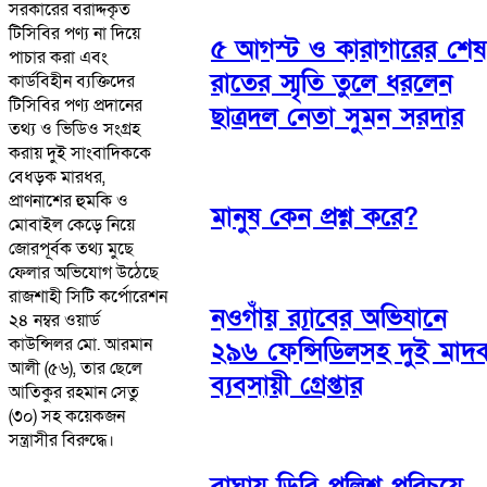
সরকারের বরাদ্দকৃত
টিসিবির পণ্য না দিয়ে
৫ আগস্ট ও কারাগারের শেষ
পাচার করা এবং
রাতের স্মৃতি তুলে ধরলেন
কার্ডবিহীন ব্যক্তিদের
টিসিবির পণ্য প্রদানের
ছাত্রদল নেতা সুমন সরদার
তথ্য ও ভিডিও সংগ্রহ
করায় দুই সাংবাদিককে
বেধড়ক মারধর,
প্রাণনাশের হুমকি ও
মানুষ কেন প্রশ্ন করে?
মোবাইল কেড়ে নিয়ে
জোরপূর্বক তথ্য মুছে
ফেলার অভিযোগ উঠেছে
রাজশাহী সিটি কর্পোরেশন
নওগাঁয় র‌্যাবের অভিযানে
২৪ নম্বর ওয়ার্ড
কাউন্সিলর মো. আরমান
২৯৬ ফেন্সিডিলসহ দুই মাদ
আলী (৫৬), তার ছেলে
ব্যবসায়ী গ্রেপ্তার
আতিকুর রহমান সেতু
(৩০) সহ কয়েকজন
সন্ত্রাসীর বিরুদ্ধে।
বাঘায় ডিবি পুলিশ পরিচয়ে