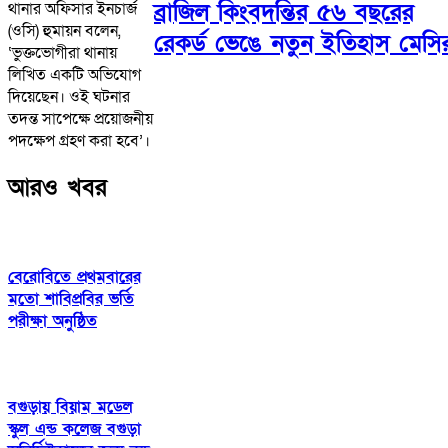
ব্রাজিল কিংবদন্তির ৫৬ বছরের
থানার অফিসার ইনচার্জ
(ওসি) হুমায়ন বলেন,
রেকর্ড ভেঙে নতুন ইতিহাস মেসি
‘ভুক্তভোগীরা থানায়
লিখিত একটি অভিযোগ
দিয়েছেন। ওই ঘটনার
তদন্ত সাপেক্ষে প্রয়োজনীয়
পদক্ষেপ গ্রহণ করা হবে’।
আরও খবর
বেরোবিতে প্রথমবারের
মতো শাবিপ্রবির ভর্তি
পরীক্ষা অনুষ্ঠিত
বগুড়ায় বিয়াম মডেল
স্কুল এন্ড কলেজ বগুড়া