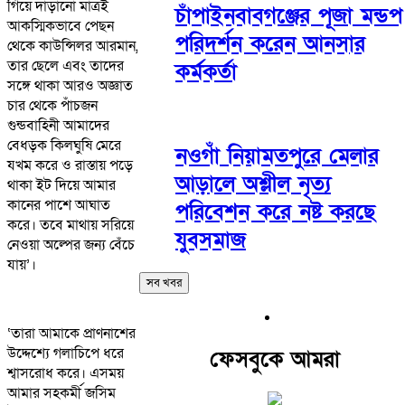
গিয়ে দাঁড়ানো মাত্রই
চাঁপাইনবাবগঞ্জের পূজা মন্ডপ
আকস্মিকভাবে পেছন
পরিদর্শন করেন আনসার
থেকে কাউন্সিলর আরমান,
তার ছেলে এবং তাদের
কর্মকর্তা
সঙ্গে থাকা আরও অজ্ঞাত
চার থেকে পাঁচজন
গুন্ডবাহিনী আমাদের
বেধড়ক কিলঘুষি মেরে
নওগাঁ নিয়ামতপুরে মেলার
যখম করে ও রাস্তায় পড়ে
আড়ালে অশ্লীল নৃত্য
থাকা ইট দিয়ে আমার
কানের পাশে আঘাত
পরিবেশন করে নষ্ট করছে
করে। তবে মাথায় সরিয়ে
যুবসমাজ
নেওয়া অল্পের জন্য বেঁচে
যায়’।
সব খবর
‘তারা আমাকে প্রাণনাশের
উদ্দেশ্যে গলাচিপে ধরে
ফেসবুকে আমরা
শ্বাসরোধ করে। এসময়
আমার সহকর্মী জসিম