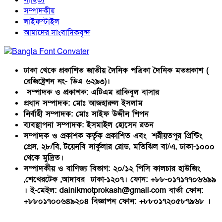
সাহিত্য
সম্পাদকীয়
লাইফস্টাইল
আমাদের সাংবাদিকবৃন্দ
ঢাকা থেকে প্রকাশিত জাতীয় দৈনিক পত্রিকা দৈনিক মতপ্রকাশ (
রেজিষ্ট্রেশন নং- ডিএ ৬২৯৩)।
সম্পাদক ও প্রকাশক: এটিএম রাকিবুল বাসার
প্রধান সম্পাদক: মোঃ আজহারুল ইসলাম
নির্বাহী সম্পাদক: মোঃ সাইফ উদ্দীন শিপন
ব্যবস্থাপনা সম্পাদক: ইসমাইল হোসেন রতন
সম্পাদক ও প্রকাশক কর্তৃক প্রকাশিত এবং শরীয়তপুর প্রিন্টিং
প্রেস, ২৮/বি, টয়েনবি সার্কুলার রোড, মতিঝিল বা/এ, ঢাকা-১০০০
থেকে মুদ্রিত।
সম্পাদকীয় ও বাণিজ্য বিভাগ: ২০/১২ পিসি কালচার হাউজিং
,শেখেরটেক ,আদাবর ঢাকা-১২০৭। ফোন: +৮৮-০১৭১৭৭০৬৬৯৯
। ই-মেইল: dainikmotprokash@gmail.com বার্তা ফোন:
+৮৮০১৭০০৬৪৯২০৪ বিজ্ঞাপন ফোন: +৮৮০১৭২০৫৮৭৯৬৮ ।