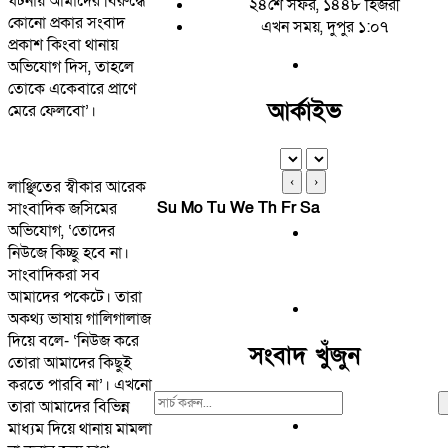
ঘটনায় আমাদের বিরুদ্ধে
২৪শে সফর, ১৪৪৮ হিজরী
কোনো প্রকার সংবাদ
এখন সময়, দুপুর ১:০৭
প্রকাশ কিংবা থানায়
অভিযোগ দিস, তাহলে
তোকে একেবারে প্রাণে
আর্কাইভ
মেরে ফেলবো’।
‹
›
লাঞ্ছিতের স্বীকার আরেক
Su
Mo
Tu
We
Th
Fr
Sa
সাংবাদিক জসিমের
অভিযোগ, ‘তোদের
নিউজে কিচ্ছু হবে না।
সাংবাদিকরা সব
আমাদের পকেটে। তারা
অকথ্য ভাষায় গালিগালাজ
দিয়ে বলে- ‘নিউজ করে
সংবাদ খুঁজুন
তোরা আমাদের কিছুই
করতে পারবি না’। এখনো
Search
তারা আমাদের বিভিন্ন
For:
মাধ্যম দিয়ে থানায় মামলা