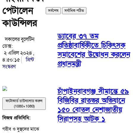
পেটালেন
সর্বশেষ
সর্বাধিক পঠিত
কাউন্সিলর
ড্যাবের ৩৭ তম
সকালের বুলেটিন
প্রতিষ্ঠাবার্ষিকীতে চিকিৎসক
ডেক্স:
২ এপ্রিল ২০২৪ ,
সমাবেশের উদ্বোধন করলেন
৪:৫০:১৫
প্রিন্ট
প্রধানমন্ত্রী
সংস্করণ
চাঁপাইনবাবগঞ্জ সীমান্তে ৫৯
বিজিবির রাতভর অভিযানে
ফটোকার্ড ডাউনলোড করুন
(1080×1080)
১৫০ বোতল নেশাজাতীয়
সিরাপসহ আটক ১
নিজস্ব প্রতিনিধি:
গরীব ও দুস্থদের মাঝে