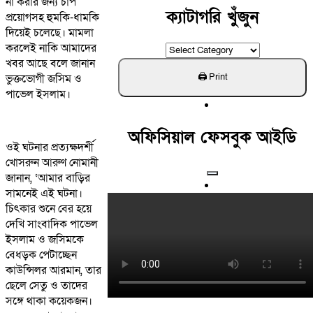
না করার জন্য চাপ
ক্যাটাগরি খুঁজুন
প্রয়োগসহ হুমকি-ধামকি
দিয়েই চলেছে। মামলা
করলেই নাকি আমাদের
ক্যাটাগরি
খবর আছে বলে জানান
খুঁজুন
ভুক্তভোগী জসিম ও
পাভেল ইসলাম।
অফিসিয়াল ফেসবুক আইডি
ওই ঘটনার প্রত্যক্ষদর্শী
খোসরুন আরুণ নোমানী
জানান, ‘আমার বাড়ির
সামনেই এই ঘটনা।
চিৎকার শুনে বের হয়ে
দেখি সাংবাদিক পাভেল
ইসলাম ও জসিমকে
বেধড়ক পেটাচ্ছেন
কাউন্সিলর আরমান, তার
ছেলে সেতু ও তাদের
সঙ্গে থাকা কয়েকজন।