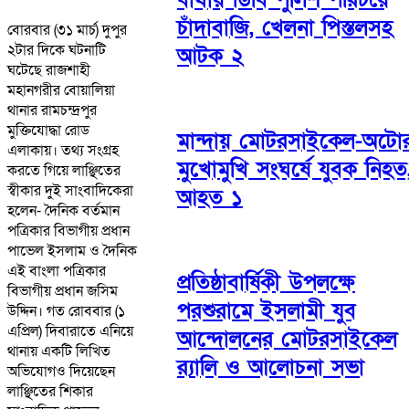
চাঁদাবাজি, খেলনা পিস্তলসহ
বোরবার (৩১ মার্চ) দুপুর
২টার দিকে ঘটনাটি
আটক ২
ঘটেছে রাজশাহী
মহানগরীর বোয়ালিয়া
থানার রামচন্দ্রপুর
মুক্তিযোদ্ধা রোড
মান্দায় মোটরসাইকেল-অটো
এলাকায়। তথ্য সংগ্রহ
মুখোমুখি সংঘর্ষে যুবক নিহত
করতে গিয়ে লাঞ্ছিতের
স্বীকার দুই সাংবাদিকেরা
আহত ১
হলেন- দৈনিক বর্তমান
পত্রিকার বিভাগীয় প্রধান
পাভেল ইসলাম ও দৈনিক
এই বাংলা পত্রিকার
প্রতিষ্ঠাবার্ষিকী উপলক্ষে
বিভাগীয় প্রধান জসিম
পরশুরামে ইসলামী যুব
উদ্দিন। গত রোববার (১
এপ্রিল) দিবারাতে এনিয়ে
আন্দোলনের মোটরসাইকেল
থানায় একটি লিখিত
র‌্যালি ও আলোচনা সভা
অভিযোগও দিয়েছেন
লাঞ্ছিতের শিকার