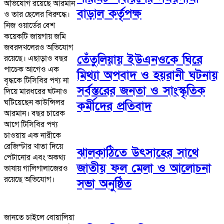
অভিযোগ রয়েছে আরমান
বাড়াল কর্তৃপক্ষ
ও তার ছেলের বিরুদ্ধে।
নিজ ওয়ার্ডের বেশ
কয়েকটি জায়গায় জমি
জবরদখলেরও অভিযোগ
তেঁতুলিয়ায় ইউএনওকে ঘিরে
রয়েছে। এছাড়াও বছর
পাচেক আগেও এক
মিথ্যা অপবাদ ও হয়রানী ঘটনায়
বৃদ্ধকে টিসিবির পণ্য না
সর্বস্তরের জনতা ও সাংস্কৃতিক
দিয়ে মারধরের ঘটনাও
ঘটিয়েছেন কাউন্সিলর
কর্মীদের প্রতিবাদ
আরমান। বছর চারেক
আগে টিসিবির পণ্য
চাওয়ায় এক নারীকে
রেজিস্টার খাতা দিয়ে
ঝালকাঠিতে উৎসাহের সাথে
পেটানোর এবং অকথ্য
জাতীয় ফল মেলা ও আলোচনা
ভাষায় গালিগালাজেরও
রয়েছে অভিযোগ।
সভা অনুষ্ঠিত
জানতে চাইলে বোয়ালিয়া