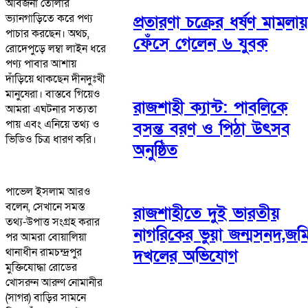
আর্বজনা তোলার
ভ্যানগাড়িতে করে পণ্য
প্রতারণা চক্রের ধর্ষণ মামলায়
পাচার করছেন। অথচ,
ফেঁসে গেলেন ৬ যুবক
রোদেপুড়ে লম্বা লাইন ধরে
পণ্য পাবার আশায়
দাঁড়িয়ে থাকছেন দীনদুঃখী
মানুষেরা। বাস্তবে গিয়েও
রাজশাহী ক্যান্ট: পাবলিকে
আমরা এঘটনার সত্যতা
পায় এবং এনিয়ে তথ্য ও
বসন্ত বরণ ও পিঠা উৎসব
ভিডিও চিত্র ধারণ করি।
অনুষ্ঠিত
পাভেল ইসলাম আরও
বলেন, সেখানে সমস্ত
রাজশাহীতে দুই ভারতীয়
তথ্য-উপাত্ত সংগ্রহ করার
নাগরিকের ভুয়া জন্মসনদ,জম
পর আমরা বোয়ালিয়া
থানাধীন রামচন্দ্রপুর
দখলের অভিযোগ
মুক্তিযোদ্ধা রোডের
খোসরুন আরুণ নোমানীর
(সাগর) বাড়ির সামনে