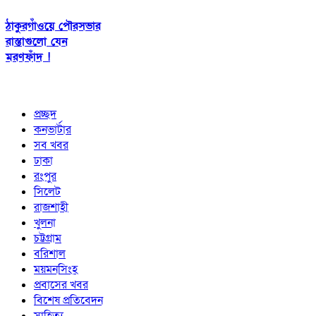
ঠাকুরগাঁওয়ে পৌরসভার
রাস্তাগুলো যেন
মরণফাঁদ !
প্রচ্ছদ
কনভার্টার
সব খবর
ঢাকা
রংপুর
সিলেট
রাজশাহী
খুলনা
চট্টগ্রাম
বরিশাল
ময়মনসিংহ
প্রবাসের খবর
বিশেষ প্রতিবেদন