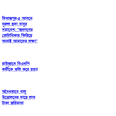
দিনাজপুর-৫ আসনে
নূরুল হুদা বাবুর
সমাবেশ: “জনগণের
ভোটাধিকার ফিরিয়ে
আনাই আমাদের লক্ষ্য”
রাউজানে বিএনপি
কর্মীকে গুলি করে হত্যা
অবৈধভাবে বালু
উত্তোলনের দায়ে লাখ
টাকা জরিমানা