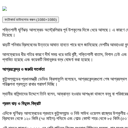
ফটোকার্ড ডাউনলোড করুন (1080×1080)
শক্তিশালী ঘূর্ণিঝড় আলফ্রেড অস্ট্রেলিয়ার পূর্ব উপকূলের দিকে ধেয়ে আসছে। এ কারণে দেশ
দিয়েছে।
ঝড়টি শনিবার ব্রিসবেনের উত্তরে আঘাত হানতে পারে বলে জানিয়েছে দেশটির আবহাওয়া ব্
আলফ্রেডের ধীর গতির কারণে দীর্ঘ সময় ধরে ভারি বৃষ্টি, শক্তিশালী বাতাস, বিশাল ঢেউ এ
প্লাবিত হয়েছে এবং কয়েকটি বিমানবন্দর বন্ধ ঘোষণা করা হয়েছে।
আশ্রয়কেন্দ্র ও জরুরি সতর্কতা
কুইন্সল্যান্ডের প্রধানমন্ত্রী ডেভিড ক্রিসাফুলি বলেছেন, আশ্রয়কেন্দ্রগুলো শেষ আশ্রয়
পরিকল্পনা প্রস্তুত রাখার পরামর্শ দিচ্ছি।
স্থানীয় বাসিন্দাদের উদ্দেশে তিনি বলেন, আক্রান্ত হওয়ার আশঙ্কা থাকলে বন্ধু বা পরি
প্রবল ঝড় ও বিদ্যুৎ বিভ্রাট
এদিকে ঘূর্ণিঝড় আলফ্রেডের প্রভাবে কুইন্সল্যান্ড ও নিউ সাউথ ওয়েলস রাজ্যের উপকূলীয়
ব্রিসবেন থেকে ১২০ কিমি (৭৫ মাইল) পশ্চিমে এবং গোল্ড কোস্ট শহর থেকে ৮৫ কিমি (৫