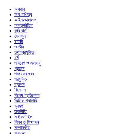
অপরাধ
অর্থ-বাণিজ্য
আইন-আদালত
আন্তর্জাতিক
কৃষি বার্তা
খেলাধুলা
চাকরি
জাতীয়
তথ্যপ্রযুক্তি
ধর্ম
পরিবেশ ও জলবায়ু
প্রচ্ছদ
প্রবাসের খবর
প্রযুক্তি
ফ্যাশন
বিনোদন
বিশেষ প্রতিবেদন
ভিডিও গ্যালারি
ভ্রমণ
রাজনীতি
লাইফস্টাইল
শিক্ষা ও শিক্ষাঙ্গন
সম্পাদকীয়
সারাদেশ