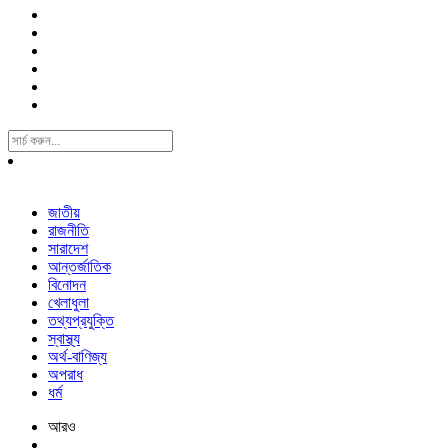
Search
For:
জাতীয়
রাজনীতি
সারাদেশ
আন্তর্জাতিক
বিনোদন
খেলাধুলা
তথ্যপ্রযুক্তি
স্বাস্থ্য
অর্থ-বাণিজ্য
অপরাধ
ধর্ম
আরও