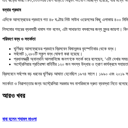
এই ঝড়ের কারণে ৮০,০০০-এর বেশি বাড়িতে বিদ্যুৎ সংযোগ বিচ্ছিন্ন হয়েছে, যার মধ্যে অর
বন্যার প্রভাব
এদিকে আলফ্রেডের প্রভাবে গত ৪৮ ঘণ্টায় নিউ সাউথ ওয়েলসের কিছু এলাকায় ৪০০ মিমি (১৬ ইঞ
লিসমোর শহরের ব্যবসায়ী থমাস গফ বলেন, এটা সাধারণত বসবাসের জন্য সুন্দর জায়গা। কিন্
পরিবহণ বন্ধ ও সতর্কতা
ঘূর্ণিঝড় আলফ্রেডের প্রভাবে ব্রিসবেন বিমানবন্দর বৃহস্পতিবার থেকে বন্ধ।
সর্বমোট ১,২৮০টি স্কুল বন্ধ ঘোষণা করা হয়েছে।
প্রধানমন্ত্রী অ্যান্থনি আলবানিজে জনগণকে সতর্ক করে বলেছেন, ‘এটা দেখার সম
অস্ট্রেলিয়ার প্রতিরক্ষা বাহিনীর ১২০ জন সদস্য উদ্ধার ও ত্রাণ কার্যক্রমে সহায়
ব্রিসবেনে সর্বশেষ বড় ধরনের ঘূর্ণিঝড় আঘাত হেনেছিল ১৯৭৪ সালে। ১৯৯০ এবং ২০১৯
সতর্কতা ও নিরাপত্তার জন্য অস্ট্রেলিয়া সরকার সব নাগরিককে দ্রুত ব্যবস্থা নিতে বলেছে।
আরও খবর
বাবা হলেন শ্যামল মাওলা