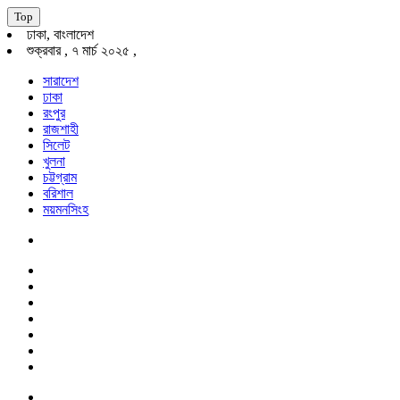
Top
ঢাকা, বাংলাদেশ
শুক্রবার , ৭ মার্চ ২০২৫ ,
সারাদেশ
ঢাকা
রংপুর
রাজশাহী
সিলেট
খুলনা
চট্টগ্রাম
বরিশাল
ময়মনসিংহ