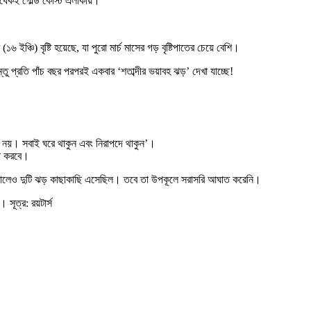
্ধেকই গোল্ড কোস্ট এলাকায়।
্চি) বৃষ্টি হয়েছে, যা পুরো মার্চ মাসের গড় বৃষ্টিপাতের চেয়ে বেশি।
তু প্রতি পাঁচ বছর পরপরই একবার ‘শতাব্দীর ভয়াবহ ঝড়’ দেখা যাচ্ছে!
য় নয়। সবাই ঘরে থাকুন এবং নিরাপদে থাকুন’।
তা করবে।
 সালেও দুটি ঝড় কাছাকাছি এসেছিল। তবে তা উপকূলে সরাসরি আঘাত করেনি।
 সূত্র: রয়টার্স