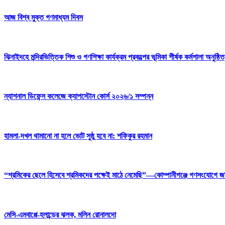
আজ বিশ্ব মুক্ত গণমাধ্যম দিবস
ঝিনাইদহে মন্দিরভিত্তিক শিশু ও গণশিক্ষা কার্যক্রম প্রকল্পের ভূমিকা শীর্ষক কর্মশালা অনুষ্ঠিত
ন্যাশনাল ডিফেন্স কলেজে ক্যাপস্টোন কোর্স ২০২৬/১ সম্পন্ন
হামলা-দখল থামানো না হলে ভোট সুষ্ঠু হবে না: শফিকুর রহমান
“শ্রমিকের ছেলে হিসেবে শ্রমিকদের পক্ষেই মাঠে নেমেছি”—কোম্পানীগঞ্জে গণসংযোগে 
মেসি-এমবাপ্পে-হলান্ডের ঝলক, মলিন রোনালদো