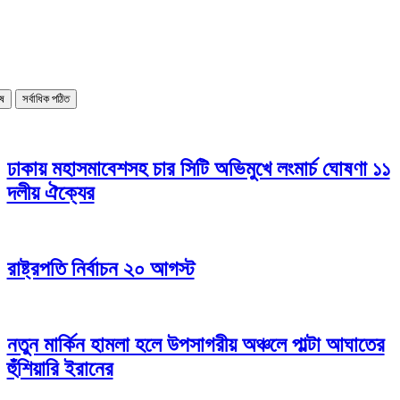
েষ
সর্বাধিক পঠিত
ঢাকায় মহাসমাবেশসহ চার সিটি অভিমুখে লংমার্চ ঘোষণা ১১
দলীয় ঐক্যের
রাষ্ট্রপতি নির্বাচন ২০ আগস্ট
নতুন মার্কিন হামলা হলে উপসাগরীয় অঞ্চলে পাল্টা আঘাতের
হুঁশিয়ারি ইরানের