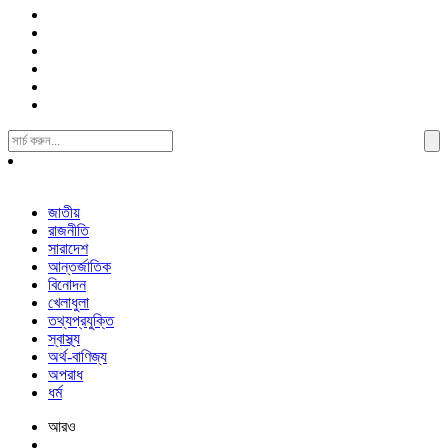
Search
For:
জাতীয়
রাজনীতি
সারাদেশ
আন্তর্জাতিক
বিনোদন
খেলাধুলা
তথ্যপ্রযুক্তি
স্বাস্থ্য
অর্থ-বাণিজ্য
অপরাধ
ধর্ম
আরও