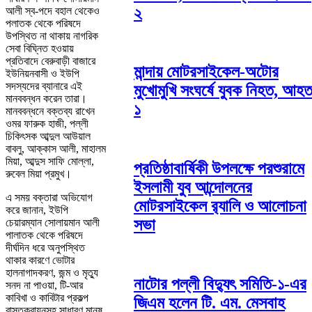
২
আলী স্ব-পদে বহাল থেকেও
পলাতক থেকে পরিষদে
উপস্থিত না থাকায় নাগরিক
সেবা বিঘ্নিত হওয়ায়
প্রতিবাদে বেরুবাড়ী বাজারে
মান্দায় মোটরসাইকেল-অটোর
ইউনিয়নবাসী ও ইউপি
সদস্যদের ব্যানারে এই
মুখোমুখি সংঘর্ষে যুবক নিহত, আহ
মানববন্ধন করেন তারা।
১
মানববন্ধনে বক্তব্য রাখেন
ওমর ফারুক হাজী, পল্লী
চিকিৎসক আব্দুল আউয়াল
বাবলু, আক্কাস আলী, মাহালম
মিয়া, আব্দুস সাফি মোল্লা,
প্রতিষ্ঠাবার্ষিকী উপলক্ষে পরশুরামে
রুবেল মিয়া প্রমুখ।
ইসলামী যুব আন্দোলনের
এ সময় বক্তারা অভিযোগ
মোটরসাইকেল র‌্যালি ও আলোচনা
করে জানান, ইউপি
সভা
চেয়ারম্যান সোলায়মান আলী
পালাতক থেকে পরিষদে
দীর্ঘদিন ধরে অনুপস্থিত
থাকার কারণে ভোটার
হালনাগাদকরণ, জন্ম ও মৃত্যু
নাটোর পল্লী বিদ্যুৎ সমিতি-১-এর
সনদ না পাওয়া, টি-আর
কাবিখা ও কাবিটার প্রকল্প
জিএম হলেন টি. এম. মেসবাহ
বাস্তকবায়নসহ সাধারণ মানুষ