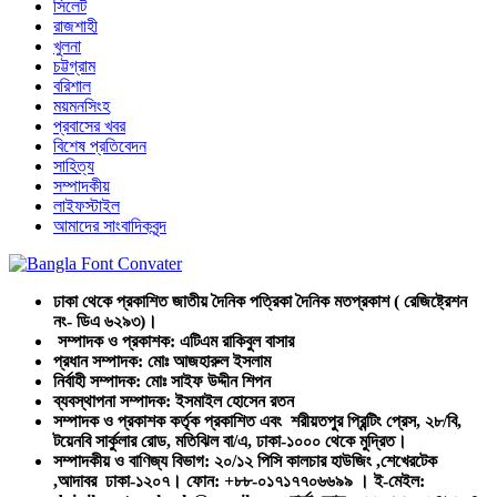
সিলেট
রাজশাহী
খুলনা
চট্টগ্রাম
বরিশাল
ময়মনসিংহ
প্রবাসের খবর
বিশেষ প্রতিবেদন
সাহিত্য
সম্পাদকীয়
লাইফস্টাইল
আমাদের সাংবাদিকবৃন্দ
ঢাকা থেকে প্রকাশিত জাতীয় দৈনিক পত্রিকা দৈনিক মতপ্রকাশ ( রেজিষ্ট্রেশন
নং- ডিএ ৬২৯৩)।
সম্পাদক ও প্রকাশক: এটিএম রাকিবুল বাসার
প্রধান সম্পাদক: মোঃ আজহারুল ইসলাম
নির্বাহী সম্পাদক: মোঃ সাইফ উদ্দীন শিপন
ব্যবস্থাপনা সম্পাদক: ইসমাইল হোসেন রতন
সম্পাদক ও প্রকাশক কর্তৃক প্রকাশিত এবং শরীয়তপুর প্রিন্টিং প্রেস, ২৮/বি,
টয়েনবি সার্কুলার রোড, মতিঝিল বা/এ, ঢাকা-১০০০ থেকে মুদ্রিত।
সম্পাদকীয় ও বাণিজ্য বিভাগ: ২০/১২ পিসি কালচার হাউজিং ,শেখেরটেক
,আদাবর ঢাকা-১২০৭। ফোন: +৮৮-০১৭১৭৭০৬৬৯৯ । ই-মেইল: