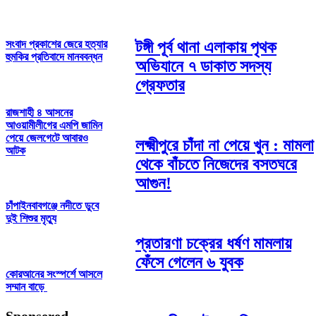
সংবাদ প্রকাশের জেরে হত্যার
টঙ্গী পূর্ব থানা এলাকায় পৃথক
হুমকির প্রতিবাদে মানববন্ধন
অভিযানে ৭ ডাকাত সদস্য
গ্রেফতার
রাজশাহী ৪ আসনের
আওয়ামীলীগের এমপি জামিন
পেয়ে জেলগেটে আবারও
লক্ষ্মীপুরে চাঁদা না পেয়ে খুন : মামলা
আটক
থেকে বাঁচতে নিজেদের বসতঘরে
আগুন!
চাঁপাইনবাবগঞ্জে নদীতে ডুবে
দুই শিশুর মৃত্যু
প্রতারণা চক্রের ধর্ষণ মামলায়
ফেঁসে গেলেন ৬ যুবক
কোরআনের সংস্পর্শে আসলে
সম্মান বাড়ে
Sponsered