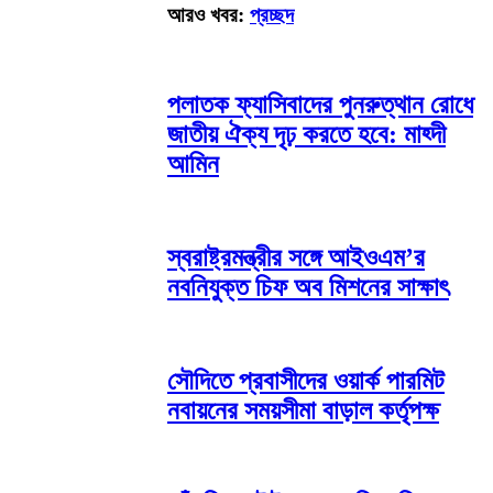
আরও খবর:
প্রচ্ছদ
পলাতক ফ্যাসিবাদের পুনরুত্থান রোধে
জাতীয় ঐক্য দৃঢ় করতে হবে: মাহ্দী
আমিন
স্বরাষ্ট্রমন্ত্রীর সঙ্গে আইওএম’র
নবনিযুক্ত চিফ অব মিশনের সাক্ষাৎ
সৌদিতে প্রবাসীদের ওয়ার্ক পারমিট
নবায়নের সময়সীমা বাড়াল কর্তৃপক্ষ