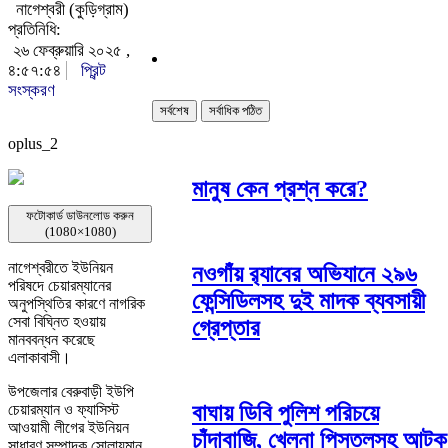
নাগেশ্বরী (কুড়িগ্রাম)
প্রতিনিধি:
২৬ ফেব্রুয়ারি ২০২৫ ,
৪:৫৭:৫৪
প্রিন্ট
সংস্করণ
সর্বশেষ
সর্বাধিক পঠিত
oplus_2
মানুষ কেন প্রশ্ন করে?
ফটোকার্ড ডাউনলোড করুন
(1080×1080)
নাগেশ্বরীতে ইউনিয়ন
নওগাঁয় র‌্যাবের অভিযানে ২৯৬
পরিষদে চেয়ারম্যানের
ফেন্সিডিলসহ দুই মাদক ব্যবসায়ী
অনুপস্থিতির কারণে নাগরিক
সেবা বিঘ্নিত হওয়ায়
গ্রেপ্তার
মানববন্ধন করেছে
এলাকাবাসী।
উপজেলার বেরুবাড়ী ইউপি
বাঘায় ডিবি পুলিশ পরিচয়ে
চেয়ারম্যান ও ফ্যাসিস্ট
আওয়ামী লীগের ইউনিয়ন
চাঁদাবাজি, খেলনা পিস্তলসহ আটক
সাধারণ সম্পাদক সোলায়মান