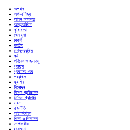
অপরাধ
অর্থ-বাণিজ্য
আইন-আদালত
আন্তর্জাতিক
কৃষি বার্তা
খেলাধুলা
চাকরি
জাতীয়
তথ্যপ্রযুক্তি
ধর্ম
পরিবেশ ও জলবায়ু
প্রচ্ছদ
প্রবাসের খবর
প্রযুক্তি
ফ্যাশন
বিনোদন
বিশেষ প্রতিবেদন
ভিডিও গ্যালারি
ভ্রমণ
রাজনীতি
লাইফস্টাইল
শিক্ষা ও শিক্ষাঙ্গন
সম্পাদকীয়
সারাদেশ