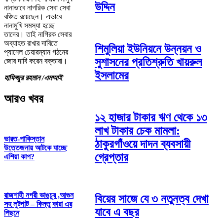
উদ্দিন
নানাভাবে নাগরিক সেবা সেবা
বঞ্চিত রয়েছেন। এভাবে
নানামুখি সমস্যা হচ্ছে
তাদের। তাই নাগিরক সেবার
অব্যাহত রাখার দাবিতে
শিমুলিয়া ইউনিয়নে উন্নয়ন ও
প্যানেল চেয়ারম্যান গঠনের
সুশাসনের প্রতিশ্রুতি খায়রুল
জোর দাবি করেন বক্তারা।
ইসলামের
হাফিজুর রহমান /এমআই
আরও খবর
১২ হাজার টাকার ঋণ থেকে ১৩
লাখ টাকার চেক মামলা:
ভারত-পাকিস্তান
ঠাকুরগাঁওয়ে দাদন ব্যবসায়ী
উত্তেজনায় আটকে যাচ্ছে
গ্রেপ্তার
এশিয়া কাপ?
রাজশাহী নগরী ভাঙচুর ,আগুন
বিয়ের সাজে যে ৩ নতুনত্ব দেখা
সহ লুটপাট – কিন্তু কারা এর
যাবে এ বছর
পিছনে