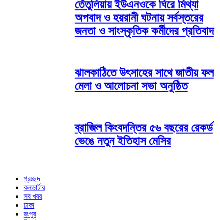
তেঁতুলিয়ায় ইউএনওকে ঘিরে মিথ্যা
অপবাদ ও হয়রানী ঘটনায় সর্বস্তরের
জনতা ও সাংস্কৃতিক কর্মীদের প্রতিবাদ
ঝালকাঠিতে উৎসাহের সাথে জাতীয় ফল
মেলা ও আলোচনা সভা অনুষ্ঠিত
ব্রাজিল কিংবদন্তির ৫৬ বছরের রেকর্ড
ভেঙে নতুন ইতিহাস মেসির
প্রচ্ছদ
কনভার্টার
সব খবর
ঢাকা
রংপুর