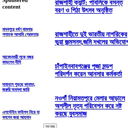
রাজশাহী ক্যান্ট: পাবলিকে বসন্ত
content
বরণ ও পিঠা উৎসব অনুষ্ঠিত
মাধবপুরে ধর্ষণ মামলার
রাজশাহীতে দুই ভারতীয় নাগরিকের
পলাতক আসামি গ্রেফতার
ভুয়া জন্মসনদ,জমি দখলের অভিযো
আবেদনময়ী লুকে নজর
কাড়লেন দীঘি
চাঁপাইনবাবগঞ্জের পূজা মন্ডপ
পরিদর্শন করেন আনসার কর্মকর্তা
দাবানলে পুড়ছে কানাডা,
জরুরি অবস্থা জারি
নওগাঁ নিয়ামতপুরে মেলার আড়ালে
অশ্লীল নৃত্য পরিবেশন করে নষ্ট
এপস্টেইন ফাইলস নিয়ে যা
করছে যুবসমাজ
বললেন জয়া আহসান
সব খবর