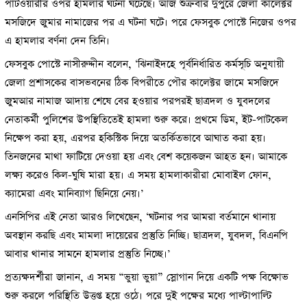
পাটওয়ারীর ওপর হামলার ঘটনা ঘটেছে। আজ শুক্রবার দুপুরে জেলা কালেক্টর
মসজিদে জুমার নামাজের পর এ ঘটনা ঘটে। পরে ফেসবুক পোস্টে নিজের ওপর
এ হামলার বর্ণনা দেন তিনি।
ফেসবুক পোস্টে নাসীরুদ্দীন বলেন, ‘ঝিনাইদহে পূর্বনির্ধারিত কর্মসূচি অনুযায়ী
জেলা প্রশাসকের বাসভবনের ঠিক বিপরীতে পৌর কালেক্টর জামে মসজিদে
জুমআর নামাজ আদায় শেষে বের হওয়ার পরপরই ছাত্রদল ও যুবদলের
নেতাকর্মী পুলিশের উপস্থিতিতেই হামলা শুরু করে। প্রথমে ডিম, ইট-পাটকেল
নিক্ষেপ করা হয়, এরপর হকিস্টিক দিয়ে অতর্কিতভাবে আঘাত করা হয়।
তিনজনের মাথা ফাটিয়ে দেওয়া হয় এবং বেশ কয়েকজন আহত হন। আমাকে
লক্ষ্য করেও কিল-ঘুষি মারা হয়। এ সময় হামলাকারীরা মোবাইল ফোন,
ক্যামেরা এবং মানিব্যাগ ছিনিয়ে নেয়।’
এনসিপির এই নেতা আরও লিখেছেন, ‘ঘটনার পর আমরা বর্তমানে থানায়
অবস্থান করছি এবং মামলা দায়েরের প্রস্তুতি নিচ্ছি। ছাত্রদল, যুবদল, বিএনপি
আবার থানার সামনে হামলার প্রস্তুতি নিচ্ছে।’
প্রত্যক্ষদর্শীরা জানান, এ সময় “ভুয়া ভুয়া” স্লোগান দিয়ে একটি পক্ষ বিক্ষোভ
শুরু করলে পরিস্থিতি উত্তপ্ত হয়ে ওঠে। পরে দুই পক্ষের মধ্যে পাল্টাপাল্টি