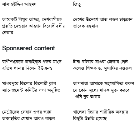
সালাহউদ্দিন আহমদ
জিতু
আরেকটি বিপ্লব আসন্ন, দেশবাসীকে
দেশের উদ্দেশে আজ লন্ডন ছাড়বেন
প্রস্তুতি নেওয়ার আহ্বান বিরোধীদলীয়
তারেক রহমান
নেতার
Sponsered content
রাণীশংকৈলে জবাইকৃত গরুর মাংস
টানা ষষ্ঠবার মাগুরা জেলার শ্রেষ্ঠ
এতিম খানায় দিলেন ইউএনও
কলেজ শিক্ষক ড. মুসাফির নজরুল
মাধবপুরে কিশোর-কিশোরী ক্লাব
আপনারা আমাকে সহযোগিতা করুন
ম্যানেজমেন্ট কমিটির সভা অনুষ্ঠিত
যে কোন মূল্যে মাদক মুক্ত করবো
-ওসি নুর আলম
মেট্রোরেল সেবার ওপর ভ্যাট
খালেদা জিয়ার শারীরিক অবস্থার
অব্যাহতির মেয়াদ আরও বাড়ল
কিছুটা উন্নতি হয়েছে