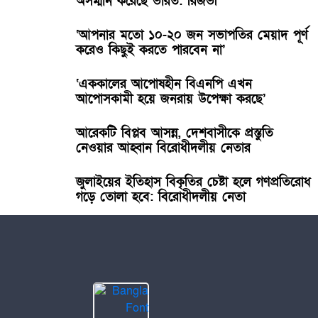
অসম্মান করেছে ভারত: রিজভী
‘আপনার মতো ১০-২০ জন সভাপতির মেয়াদ পূর্ণ
করেও কিছুই করতে পারবেন না’
‘এককালের আপোষহীন বিএনপি এখন
আপোসকামী হয়ে জনরায় উপেক্ষা করছে’
আরেকটি বিপ্লব আসন্ন, দেশবাসীকে প্রস্তুতি
নেওয়ার আহ্বান বিরোধীদলীয় নেতার
জুলাইয়ের ইতিহাস বিকৃতির চেষ্টা হলে গণপ্রতিরোধ
গড়ে তোলা হবে: বিরোধীদলীয় নেতা