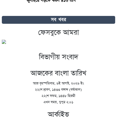
জুলাইয়ে সড়কে ঝরল ৪১৬ প্রাণ
টিভিতে রবীন্দ্র প্রয়াণ দিবস
সব খবর
ফেসবুকে আমরা
বলিউডে নারীদের অবস্থান নিয়ে মুখ খুললেন কাজল
বিভাগীয় সংবাদ
আজকের বাংলা তারিখ
আজ বৃহস্পতিবার, ৬ই আগস্ট, ২০২৬ ইং
২২শে শ্রাবণ, ১৪৩৩ বঙ্গাব্দ (বর্ষাকাল)
২২শে সফর, ১৪৪৮ হিজরী
এখন সময়, দুপুর ২:০১
আর্কাইভ