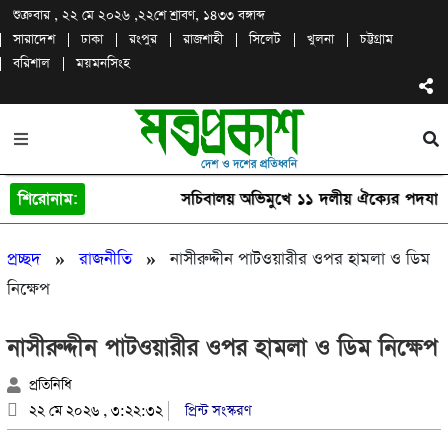
শুক্রবার , ২২ মে ২০২৬ ,
২২শে শ্রাবণ, ১৪৩৩ বঙ্গাব্দ
সারাদেশ
ঢাকা
রংপুর
রাজশাহী
সিলেট
খুলনা
চট্টগ্রাম
বরিশাল
ময়মনসিংহ
শিরোনাম:
সচিবালয় অভিমুখে ১১ দলীয় ঐক্যের পদযাত্র
»
»
প্রচ্ছদ
রাজনীতি
নাসীরুদ্দীন পাটওয়ারীর ওপর হামলা ও ডিম
নিক্ষেপ
নাসীরুদ্দীন পাটওয়ারীর ওপর হামলা ও ডিম নিক্ষেপ
প্রতিনিধি
২২ মে ২০২৬ , ৩:২২:৩২
প্রিন্ট সংস্করণ