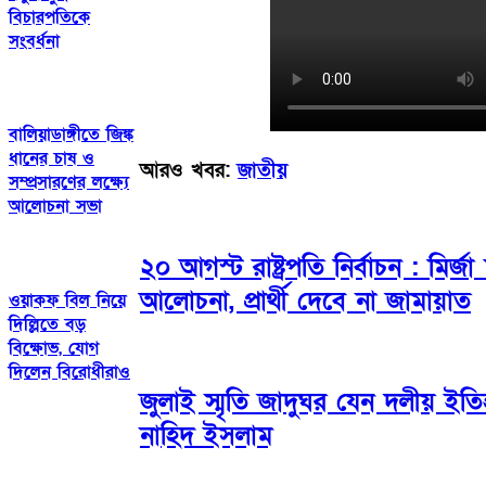
বিচারপতিকে
সংবর্ধনা
বালিয়াডাঙ্গীতে জিঙ্ক
ধানের চাষ ও
আরও খবর:
জাতীয়
সম্প্রসারণের লক্ষ্যে
আলোচনা সভা
২০ আগস্ট রাষ্ট্রপতি নির্বাচন : মির
আলোচনা, প্রার্থী দেবে না জামায়াত
ওয়াকফ বিল নিয়ে
দিল্লিতে বড়
বিক্ষোভ, যোগ
দিলেন বিরোধীরাও
জুলাই স্মৃতি জাদুঘর যেন দলীয় ইতি
নাহিদ ইসলাম