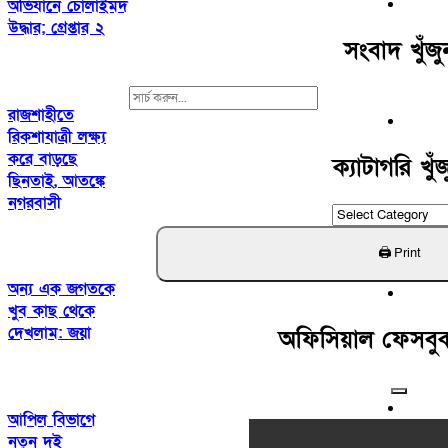
অভিযানে চোলাইমদ
উদ্ধার; গ্রেপ্তার ২
সংবাদ খুঁজু
Search
রাজশাহীতে
For:
রিকশাযাত্রী লক্ষ্য
করে বাড়ছে
ক্যাটাগরি খুঁ
ছিনতাই, আতঙ্কে
নগরবাসী
ক্যাটাগরি
খুঁজুন
অন্য এক জগতকে
খুব কাছ থেকে
দেখলাম: জয়া
অফিসিয়াল ফেসবু
আপিল বিভাগে
নতুন দুই