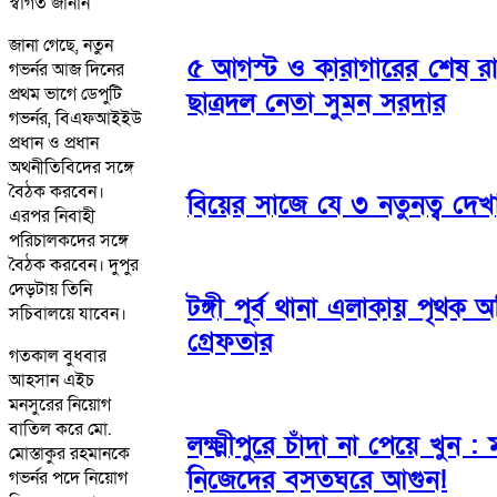
স্বাগত জানান
জানা গেছে, নতুন
৫ আগস্ট ও কারাগারের শেষ রাত
গভর্নর আজ দিনের
প্রথম ভাগে ডেপুটি
ছাত্রদল নেতা সুমন সরদার
গভর্নর, বিএফআইইউ
প্রধান ও প্রধান
অথনীতিবিদের সঙ্গে
বৈঠক করবেন।
বিয়ের সাজে যে ৩ নতুনত্ব দে
এরপর নিবাহী
পরিচালকদের সঙ্গে
বৈঠক করবেন। দুপুর
দেড়টায় তিনি
টঙ্গী পূর্ব থানা এলাকায় পৃথক
সচিবালয়ে যাবেন।
গ্রেফতার
গতকাল বুধবার
আহসান এইচ
মনসুরের নিয়োগ
বাতিল করে মো.
লক্ষ্মীপুরে চাঁদা না পেয়ে খুন 
মোস্তাকুর রহমানকে
নিজেদের বসতঘরে আগুন!
গভর্নর পদে নিয়োগ