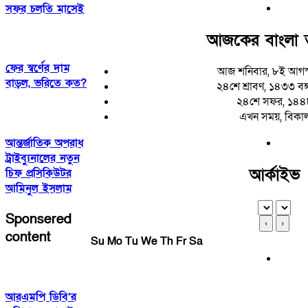
সফর চলতি মাসেই
আজকের বাংলা 
ফের স্বর্ণের দাম
আজ শনিবার, ৮ই আগস
বাড়ল, ভরিতে কত?
২৪শে শ্রাবণ, ১৪৩৩ বঙ্গা
২৪শে সফর, ১৪৪
এখন সময়, বিকা
আন্তর্জাতিক অপরাধ
ট্রাইব্যুনালের নতুন
আর্কাইভ
চিফ প্রসিকিউটর
আমিনুল ইসলাম
Sponsered
‹
›
content
Su
Mo
Tu
We
Th
Fr
Sa
আরএমপি ডিবি’র