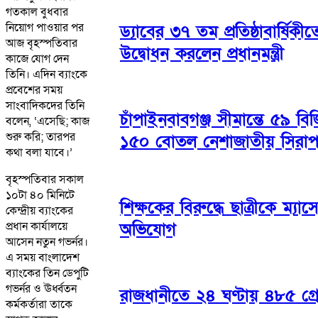
গতকাল বুধবার
নিয়োগ পাওয়ার পর
ড্যাবের ৩৭ তম প্রতিষ্ঠাবার্ষি
আজ বৃহস্পতিবার
উদ্বোধন করলেন প্রধানমন্ত্রী
কাজে যোগ দেন
তিনি। এদিন ব্যাংকে
প্রবেশের সময়
সাংবাদিকদের তিনি
চাঁপাইনবাবগঞ্জ সীমান্তে ৫৯ ব
বলেন, ‘এসেছি; কাজ
শুরু করি; তারপর
১৫০ বোতল নেশাজাতীয় সিরা
কথা বলা যাবে।’
বৃহস্পতিবার সকাল
১০টা ৪০ মিনিটে
শিক্ষকের বিরুদ্ধে ছাত্রীকে ম্যাসেঞ
কেন্দ্রীয় ব্যাংকের
প্রধান কার্যালয়ে
অভিযোগ
আসেন নতুন গভর্নর।
এ সময় বাংলাদেশ
ব্যাংকের তিন ডেপুটি
গভর্নর ও ঊর্ধ্বতন
রাজধানীতে ২৪ ঘণ্টায় ৪৮৫ গ্রে
কর্মকর্তারা তাকে