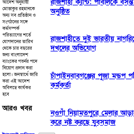
রাজশাহী ক্যান্ট: পাবলিকে বস
আদেশ অনুযায়ী
মোস্তাকুর রহমানকে
অনুষ্ঠিত
অন্য সব প্রতিষ্ঠান ও
সংগঠনের সঙ্গে
কর্মসম্পর্ক
পরিত্যাগের শর্তে
রাজশাহীতে দুই ভারতীয় নাগরি
যোগদানের তারিখ
দখলের অভিযোগ
থেকে চার বছরের
জন্য বাংলাদেশ
ব্যাংকের গভর্নর পদে
নিয়োগ প্রদান করা
হলো। জনস্বার্থে জারি
চাঁপাইনবাবগঞ্জের পূজা মন্ডপ
করা এই আদেশ
কর্মকর্তা
অবিলম্বে কার্যকর
হবে
আরও খবর
নওগাঁ নিয়ামতপুরে মেলার আড়াল
করে নষ্ট করছে যুবসমাজ