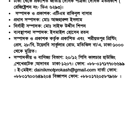
ঢাকা থেকে প্রকাশিত জাতীয় দৈনিক পত্রিকা দৈনিক মতপ্রকাশ (
রেজিষ্ট্রেশন নং- ডিএ ৬২৯৩)।
সম্পাদক ও প্রকাশক: এটিএম রাকিবুল বাসার
প্রধান সম্পাদক: মোঃ আজহারুল ইসলাম
নির্বাহী সম্পাদক: মোঃ সাইফ উদ্দীন শিপন
ব্যবস্থাপনা সম্পাদক: ইসমাইল হোসেন রতন
সম্পাদক ও প্রকাশক কর্তৃক প্রকাশিত এবং শরীয়তপুর প্রিন্টিং
প্রেস, ২৮/বি, টয়েনবি সার্কুলার রোড, মতিঝিল বা/এ, ঢাকা-১০০০
থেকে মুদ্রিত।
সম্পাদকীয় ও বাণিজ্য বিভাগ: ২০/১২ পিসি কালচার হাউজিং
,শেখেরটেক ,আদাবর ঢাকা-১২০৭। ফোন: +৮৮-০১৭১৭৭০৬৬৯৯
। ই-মেইল: dainikmotprokash@gmail.com বার্তা ফোন:
+৮৮০১৭০০৬৪৯২০৪ বিজ্ঞাপন ফোন: +৮৮০১৭২০৫৮৭৯৬৮ ।