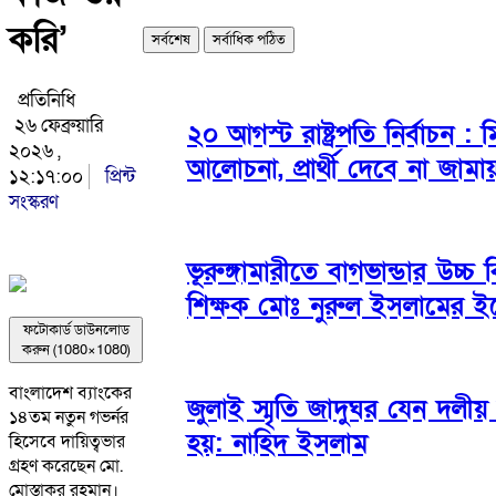
করি’
সর্বশেষ
সর্বাধিক পঠিত
প্রতিনিধি
২৬ ফেব্রুয়ারি
২০ আগস্ট রাষ্ট্রপতি নির্বাচন :
২০২৬ ,
আলোচনা, প্রার্থী দেবে না জামা
১২:১৭:০০
প্রিন্ট
সংস্করণ
ভূরুঙ্গামারীতে বাগভান্ডার উচ্চ 
শিক্ষক মোঃ নুরুল ইসলামের ইন
ফটোকার্ড ডাউনলোড
করুন (1080×1080)
বাংলাদেশ ব্যাংকের
জুলাই স্মৃতি জাদুঘর যেন দলীয়
১৪তম নতুন গভর্নর
হয়: নাহিদ ইসলাম
হিসেবে দায়িত্বভার
গ্রহণ করেছেন মো.
মোস্তাকুর রহমান।