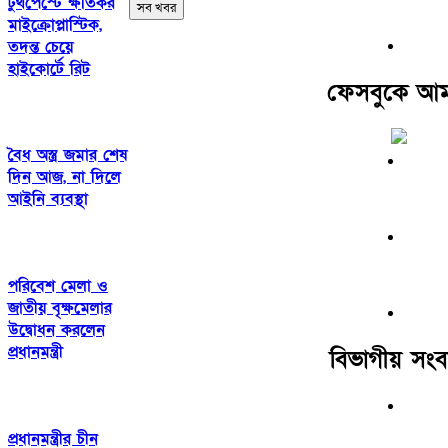
টুথপেস্টে ক্ষতিকর
সব খবর
মাইক্রোপ্লাস্টিক,
তদন্ত চেয়ে
হাইকোর্টে রিট
ফেসবুকে আম
বৈধ অস্ত্র জমার শেষ
দিন আজ, না দিলে
আইনি ব্যবস্থা
পরিবেশ মেলা ও
জাতীয় বৃক্ষমেলার
উদ্বোধন করলেন
প্রধানমন্ত্রী
বিভাগীয় সংব
প্রধানমন্ত্রীর চীন