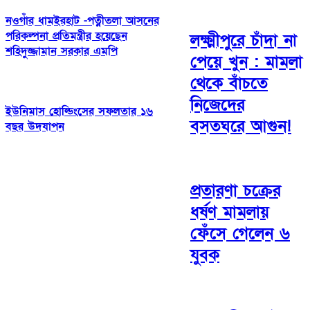
নওগাঁর ধামইরহাট -পত্নীতলা আসনের
পরিকল্পনা প্রতিমন্ত্রীর হয়েছেন
লক্ষ্মীপুরে চাঁদা না
শহিদুজ্জামান সরকার এমপি
পেয়ে খুন : মামলা
থেকে বাঁচতে
নিজেদের
ইউনিমাস হোল্ডিংসের সফলতার ১৬
বসতঘরে আগুন!
বছর উদযাপন
প্রতারণা চক্রের
ধর্ষণ মামলায়
ফেঁসে গেলেন ৬
যুবক