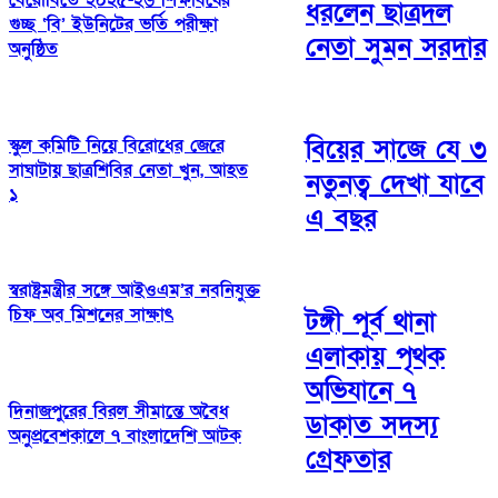
বেরোবিতে ২০২৫-২৬ শিক্ষাবর্ষের
ধরলেন ছাত্রদল
গুচ্ছ ‘বি’ ইউনিটের ভর্তি পরীক্ষা
নেতা সুমন সরদার
অনুষ্ঠিত
বিয়ের সাজে যে ৩
স্কুল কমিটি নিয়ে বিরোধের জেরে
সাঘাটায় ছাত্রশিবির নেতা খুন, আহত
নতুনত্ব দেখা যাবে
১
এ বছর
স্বরাষ্ট্রমন্ত্রীর সঙ্গে আইওএম’র নবনিযুক্ত
চিফ অব মিশনের সাক্ষাৎ
টঙ্গী পূর্ব থানা
এলাকায় পৃথক
অভিযানে ৭
দিনাজপুরের বিরল সীমান্তে অবৈধ
ডাকাত সদস্য
অনুপ্রবেশকালে ৭ বাংলাদেশি আটক
গ্রেফতার