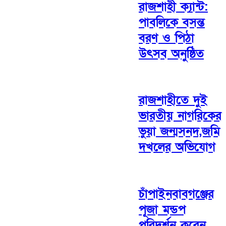
রাজশাহী ক্যান্ট:
পাবলিকে বসন্ত
বরণ ও পিঠা
উৎসব অনুষ্ঠিত
রাজশাহীতে দুই
ভারতীয় নাগরিকের
ভুয়া জন্মসনদ,জমি
দখলের অভিযোগ
চাঁপাইনবাবগঞ্জের
পূজা মন্ডপ
পরিদর্শন করেন