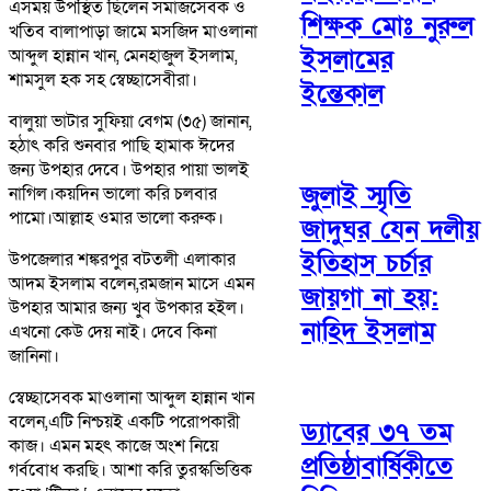
এসময় উপস্থিত ছিলেন সমাজসেবক ও
শিক্ষক মোঃ নুরুল
খতিব বালাপাড়া জামে মসজিদ মাওলানা
ইসলামের
আব্দুল হান্নান খান, মেনহাজুল ইসলাম,
শামসুল হক সহ স্বেচ্ছাসেবীরা।
ইন্তেকাল
বালুয়া ভাটার সুফিয়া বেগম (৩৫) জানান,
হঠাৎ করি শুনবার পাছি হামাক ঈদের
জন্য উপহার দেবে। উপহার পায়া ভালই
জুলাই স্মৃতি
নাগিল।কয়দিন ভালো করি চলবার
পামো।আল্লাহ ওমার ভালো করুক।
জাদুঘর যেন দলীয়
ইতিহাস চর্চার
উপজেলার শঙ্করপুর বটতলী এলাকার
আদম ইসলাম বলেন,রমজান মাসে এমন
জায়গা না হয়:
উপহার আমার জন্য খুব উপকার হইল।
নাহিদ ইসলাম
এখনো কেউ দেয় নাই। দেবে কিনা
জানিনা।
স্বেচ্ছাসেবক মাওলানা আব্দুল হান্নান খান
বলেন,এটি নিশ্চয়ই একটি পরোপকারী
ড্যাবের ৩৭ তম
কাজ। এমন মহৎ কাজে অংশ নিয়ে
প্রতিষ্ঠাবার্ষিকীতে
গর্ববোধ করছি। আশা করি তুরস্কভিত্তিক