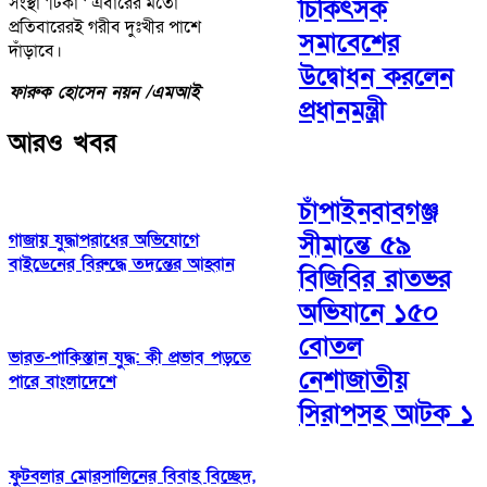
সংস্থা ‘টিকা ‘ এবারের মতো
চিকিৎসক
প্রতিবারেরই গরীব দুঃখীর পাশে
সমাবেশের
দাঁড়াবে।
উদ্বোধন করলেন
ফারুক হোসেন নয়ন /এমআই
প্রধানমন্ত্রী
আরও খবর
চাঁপাইনবাবগঞ্জ
গাজায় যুদ্ধাপরাধের অভিযোগে
সীমান্তে ৫৯
বাইডেনের বিরুদ্ধে তদন্তের আহ্বান
বিজিবির রাতভর
অভিযানে ১৫০
বোতল
ভারত-পাকিস্তান যুদ্ধ: কী প্রভাব পড়তে
নেশাজাতীয়
পারে বাংলাদেশে
সিরাপসহ আটক ১
ফুটবলার মোরসালিনের বিবাহ বিচ্ছেদ,