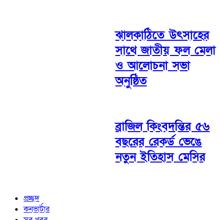
ঝালকাঠিতে উৎসাহের
সাথে জাতীয় ফল মেলা
ও আলোচনা সভা
অনুষ্ঠিত
ব্রাজিল কিংবদন্তির ৫৬
বছরের রেকর্ড ভেঙে
নতুন ইতিহাস মেসির
প্রচ্ছদ
কনভার্টার
সব খবর