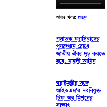
আরও খবর:
প্রচ্ছদ
পলাতক ফ্যাসিবাদের
পুনরুত্থান রোধে
জাতীয় ঐক্য দৃঢ় করতে
হবে: মাহ্দী আমিন
স্বরাষ্ট্রমন্ত্রীর সঙ্গে
আইওএম’র নবনিযুক্ত
চিফ অব মিশনের
সাক্ষাৎ