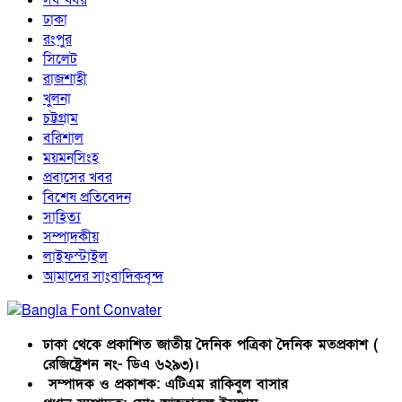
ঢাকা
রংপুর
সিলেট
রাজশাহী
খুলনা
চট্টগ্রাম
বরিশাল
ময়মনসিংহ
প্রবাসের খবর
বিশেষ প্রতিবেদন
সাহিত্য
সম্পাদকীয়
লাইফস্টাইল
আমাদের সাংবাদিকবৃন্দ
ঢাকা থেকে প্রকাশিত জাতীয় দৈনিক পত্রিকা দৈনিক মতপ্রকাশ (
রেজিষ্ট্রেশন নং- ডিএ ৬২৯৩)।
সম্পাদক ও প্রকাশক: এটিএম রাকিবুল বাসার