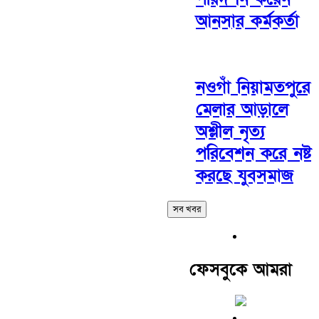
আনসার কর্মকর্তা
নওগাঁ নিয়ামতপুরে
মেলার আড়ালে
অশ্লীল নৃত্য
পরিবেশন করে নষ্ট
করছে যুবসমাজ
সব খবর
ফেসবুকে আমরা