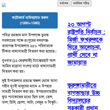
সর্বশেষ
সর্বাধিক পঠিত
ফটোকার্ড ডাউনলোড করুন
(1080×1080)
২০ আগস্ট
রাষ্ট্রপতি নির্বাচন :
পবিত্র রমজান মাস উপলক্ষে তুরস্ক
মির্জা ফখরুলকে
সরকারের পক্ষে রংপুরের বদরগঞ্জ-
তারাগঞ্জ উপজেলার ২৫০ পরিবারকে
ঘিরে আলোচনা,
টিকার খাদ্যসামগ্রী বিতরণ করা হয়েছে।
প্রার্থী দেবে না
বুধবার (১২ ফেব্রুয়ারী) ট্যাক্সেরহাট আল
জামায়াত
আমিন মাদ্রাসা সংলগ্ন মাঠে খাদ্যসামগ্রী
বিতরণ করা হয়।
দুই উপজেলার প্রত্যন্ত অঞ্চল থেকে আসা
ভূরুঙ্গামারীতে
গরীব দুঃখী মানুষের মাঝে এ উপহার
সামগ্রী বিতরণ করা হয়। উপহারসামগ্রীর
বাগভান্ডার উচ্চ
ফুড প্যাকেজের মধ্যে ছিল চাল, তেল,
বিদ্যালয়ের
ডাল, চিনি, ছোলা, আটা, খেজুর ও বিস্কুট।
সহকারী প্রধান