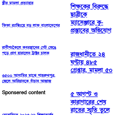
স্ত্রীর মামলা প্রত্যাহার
শিক্ষকের বিরুদ্ধে
ছাত্রীকে
ম্যাসেঞ্জারে কু-
ফিফা র‌্যাঙ্কিংয়ে বড় লাফ বাংলাদেশের
প্রস্তাবের অভিযোগ
রাণীশংকৈলে কবরস্থানের গেট ভেঙে
রাজধানীতে ২৪
পড়ে প্রাণ হারালেন ট্রাক্টর চালক
ঘণ্টায় ৪৮৫
গ্রেপ্তার, মামলা ৫০
৩৫০০ আসামির মাঝে শাহরুখপুত্র,
জেলে আরিয়ানকে বাঁচান আজাজ
Sponsered content
৫ আগস্ট ও
কারাগারের শেষ
রাতের স্মৃতি তুলে