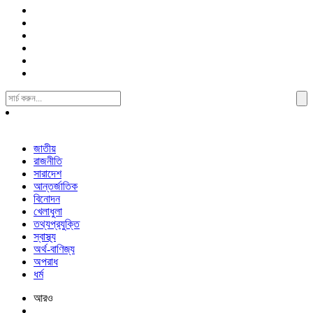
Search
For:
জাতীয়
রাজনীতি
সারাদেশ
আন্তর্জাতিক
বিনোদন
খেলাধুলা
তথ্যপ্রযুক্তি
স্বাস্থ্য
অর্থ-বাণিজ্য
অপরাধ
ধর্ম
আরও