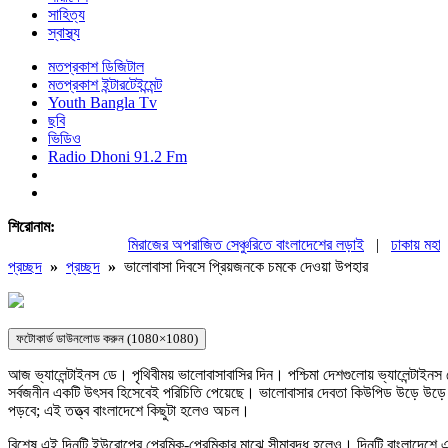
সাহিত্য
স্বাস্থ্য
মতপ্রকাশ ডিজিটাল
মতপ্রকাশ ইন্টারটেইন্মেন্ট
Youth Bangla Tv
ছবি
ভিডিও
Radio Dhoni 91.2 Fm
শিরোনাম:
মিরাজের অপরাজিত সেঞ্চুরিতে বাংলাদেশের লড়াই
|
ঢাকায় মহাসমাবেশস
প্রচ্ছদ
»
প্রচ্ছদ
»
ভালোবাসা দিবসে প্রিয়জনকে চমকে দেওয়া উপহার
ফটোকার্ড ডাউনলোড করুন (1080×1080)
আজ ভ্যালেন্টাইনস ডে। পৃথিবীময় ভালোবাসাবাসির দিন। পশ্চিমা দেশগুলোয় ভ্যালেন্টাইনস
সর্বজনীন একটি উৎসব হিসেবেই পরিচিতি পেয়েছে। ভালোবাসার দেবতা কিউপিড উড়ে উড়ে যাকে
পড়বে; এই তত্ত্ব বাংলাদেশে কিছুটা হলেও অচল।
বিশেষ এই দিনটি ইউরোপের প্রেমিক-প্রেমিকার মাঝে সীমাবদ্ধ হলেও। দিনটি বাংলাদেশে এসে বা