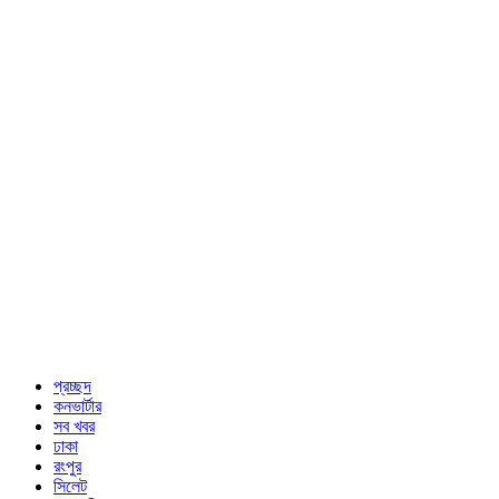
প্রচ্ছদ
কনভার্টার
সব খবর
ঢাকা
রংপুর
সিলেট