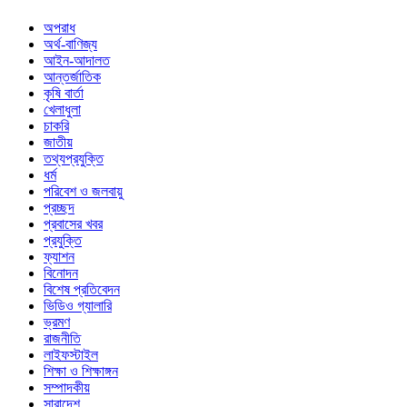
অপরাধ
অর্থ-বাণিজ্য
আইন-আদালত
আন্তর্জাতিক
কৃষি বার্তা
খেলাধুলা
চাকরি
জাতীয়
তথ্যপ্রযুক্তি
ধর্ম
পরিবেশ ও জলবায়ু
প্রচ্ছদ
প্রবাসের খবর
প্রযুক্তি
ফ্যাশন
বিনোদন
বিশেষ প্রতিবেদন
ভিডিও গ্যালারি
ভ্রমণ
রাজনীতি
লাইফস্টাইল
শিক্ষা ও শিক্ষাঙ্গন
সম্পাদকীয়
সারাদেশ