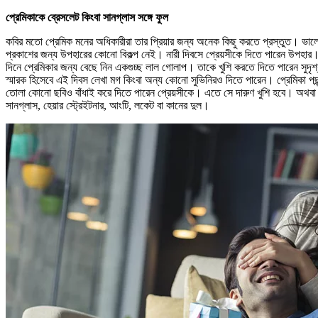
প্রেমিকাকে ব্রেসলেট কিংবা সানগ্লাস সঙ্গে ফুল
কবির মতো প্রেমিক মনের অধিকারীরা তার প্রিয়ার জন্য অনেক কিছু করতে প্রস্তুত। ভালোব
প্রকাশের জন্য উপহারের কোনো বিকল্প নেই। নারী দিবসে প্রেয়সীকে দিতে পারেন উপহা
দিনে প্রেমিকার জন্য বেছে নিন একগুচ্ছ লাল গোলাপ। তাকে খুশি করতে দিতে পারেন সুদৃ
স্মারক হিসেবে এই দিবস লেখা মগ কিংবা অন্য কোনো সুভিনিরও দিতে পারেন। প্রেমিকা প
তোলা কোনো ছবিও বাঁধাই করে দিতে পারেন প্রেয়সীকে। এতে সে দারুণ খুশি হবে। অথবা দিত
সানগ্লাস, হেয়ার স্ট্রেইটনার, আংটি, লকেট বা কানের দুল।