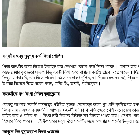
বান্ধবীর জন্য সুদৃশ্য কার্ড কিংবা শোপিস
প্রিয় বান্ধবীর জন্য নিজের ডিজাইন করা স্পেশাল কোনো কার্ড দিতে পারেন। যেখানে তার প্
বেছে নেয়ার কৃতজ্ঞতা স্বরূপ কিছু একটা লিখে হাতে বানানো কার্ডও তাকে দিতে পারেন। 
কিছুও উপহার হিসেবে দিতে পারেন। এতে সে দারুণ খুশি হবে। প্রিয় লেখকের বই, প্রিয় গ
উপহার হিসেবে দিতে পারেন কলম, চাবির রিং, ডায়রি, ফটোফ্রেম।
সহকর্মীকে মগ কিংবা টেবিল ক্যালেন্ডার
যেহেতু আপনার সহকর্মী কর্মসূত্রে পরিচিত সুতরাং সেক্ষেত্রে তাকে খুব বেশি ব্যক্তিগত উ
কিংবা ডায়রি অথবা কলমদানি। আপনার সহকর্মী যদি চা বা কফি খেতে বেশি ভালোবেসে তাহলে ত
কফির জার ও কফির মগ। কিংবা নারী দিবসের বিভিন্ন মগ কিনতে পাওয়া যায়। সেখান থেকে
হিসেবে দিতে পারেন। এই উপহারের মধ্য দিয়ে সহকর্মীর সঙ্গে আপনার সম্পর্কের উন্নয়ন
আপুকে দিন হ্যান্ডব্যাগ কিংবা ওয়ালেট