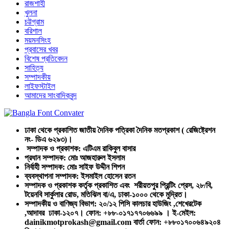
রাজশাহী
খুলনা
চট্টগ্রাম
বরিশাল
ময়মনসিংহ
প্রবাসের খবর
বিশেষ প্রতিবেদন
সাহিত্য
সম্পাদকীয়
লাইফস্টাইল
আমাদের সাংবাদিকবৃন্দ
ঢাকা থেকে প্রকাশিত জাতীয় দৈনিক পত্রিকা দৈনিক মতপ্রকাশ ( রেজিষ্ট্রেশন
নং- ডিএ ৬২৯৩)।
সম্পাদক ও প্রকাশক: এটিএম রাকিবুল বাসার
প্রধান সম্পাদক: মোঃ আজহারুল ইসলাম
নির্বাহী সম্পাদক: মোঃ সাইফ উদ্দীন শিপন
ব্যবস্থাপনা সম্পাদক: ইসমাইল হোসেন রতন
সম্পাদক ও প্রকাশক কর্তৃক প্রকাশিত এবং শরীয়তপুর প্রিন্টিং প্রেস, ২৮/বি,
টয়েনবি সার্কুলার রোড, মতিঝিল বা/এ, ঢাকা-১০০০ থেকে মুদ্রিত।
সম্পাদকীয় ও বাণিজ্য বিভাগ: ২০/১২ পিসি কালচার হাউজিং ,শেখেরটেক
,আদাবর ঢাকা-১২০৭। ফোন: +৮৮-০১৭১৭৭০৬৬৯৯ । ই-মেইল:
dainikmotprokash@gmail.com বার্তা ফোন: +৮৮০১৭০০৬৪৯২০৪