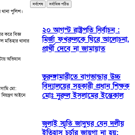
সর্বশেষ
সর্বাধিক পঠিত
 থানা পুলিশ।
২০ আগস্ট রাষ্ট্রপতি নির্বাচন :
ার করে বিজ্ঞ
মির্জা ফখরুলকে ঘিরে আলোচনা,
টল মতিহার থানার
প্রার্থী দেবে না জামায়াত
 টায় অভিযান
ভূরুঙ্গামারীতে বাগভান্ডার উচ্চ
বিদ্যালয়ের সহকারী প্রধান শিক্ষক
আসামি মো:
মোঃ নুরুল ইসলামের ইন্তেকাল
নিয়ন্ত্রণ আইনে
জুলাই স্মৃতি জাদুঘর যেন দলীয়
ইতিহাস চর্চার জায়গা না হয়: