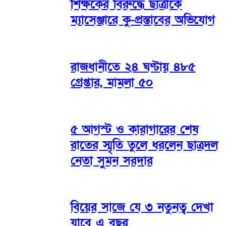
শিক্ষকের বিরুদ্ধে ছাত্রীকে
ম্যাসেঞ্জারে কু-প্রস্তাবের অভিযোগ
রাজধানীতে ২৪ ঘণ্টায় ৪৮৫
গ্রেপ্তার, মামলা ৫০
৫ আগস্ট ও কারাগারের শেষ
রাতের স্মৃতি তুলে ধরলেন ছাত্রদল
নেতা সুমন সরদার
বিয়ের সাজে যে ৩ নতুনত্ব দেখা
যাবে এ বছর