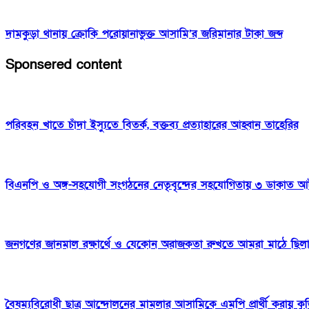
দামকুড়া থানায় ক্রোকি পরোয়ানাভুক্ত আসামি’র জরিমানার টাকা জব্দ
Sponsered content
পরিবহন খাতে চাঁদা ইস্যুতে বিতর্ক, বক্তব্য প্রত্যাহারের আহ্বান তাহেরির
বিএনপি ও অঙ্গ-সহযোগী সংগঠনের নেতৃবৃন্দের সহযোগিতায় ৩ ডাকাত 
জনগণের জানমাল রক্ষার্থে ও যেকোন অরাজকতা রুখতে আমরা মাঠে ছিল
বৈষম্যবিরোধী ছাত্র আন্দোলনের মামলার আসামিকে এমপি প্রার্থী করায় কুড়