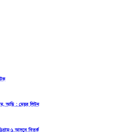
আটক
াম, আছি : মেয়র লিটন
িগ্রাম-১ আসনে বিতর্ক