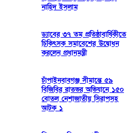
নাহিদ ইসলাম
ড্যাবের ৩৭ তম প্রতিষ্ঠাবার্ষিকীতে
চিকিৎসক সমাবেশের উদ্বোধন
করলেন প্রধানমন্ত্রী
চাঁপাইনবাবগঞ্জ সীমান্তে ৫৯
বিজিবির রাতভর অভিযানে ১৫০
বোতল নেশাজাতীয় সিরাপসহ
আটক ১