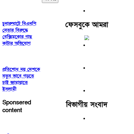
ফেসবুকে আমরা
চুনারুঘাটে বিএনপি
নেতার বিরুদ্ধে
বেক্সিমকোর গাছ
কাটার অভিযোগ
প্রতিশোধ নয় দেশকে
নতুন ভাবে গড়তে
চাই জামায়াতে
ইসলামী
Sponsered
বিভাগীয় সংবাদ
content