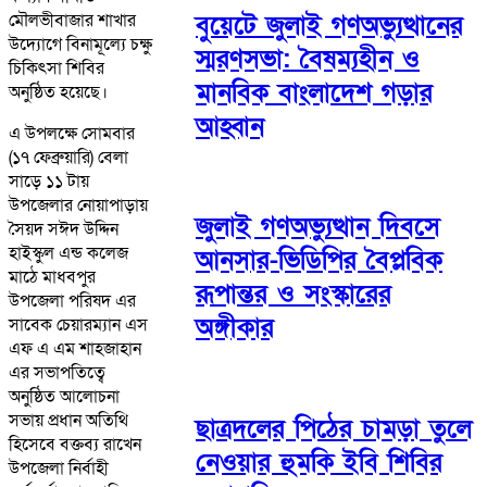
বুয়েটে জুলাই গণঅভ্যুত্থানের
মৌলভীবাজার শাখার
উদ্যোগে বিনামূল্যে চক্ষু
স্মরণসভা: বৈষম্যহীন ও
চিকিৎসা শিবির
মানবিক বাংলাদেশ গড়ার
অনুষ্ঠিত হয়েছে।
আহ্বান
এ উপলক্ষে সোমবার
(১৭ ফেব্রুয়ারি) বেলা
সাড়ে ১১ টায়
উপজেলার নোয়াপাড়ায়
জুলাই গণঅভ্যুত্থান দিবসে
সৈয়দ সঈদ উদ্দিন
হাইস্কুল এন্ড কলেজ
আনসার-ভিডিপির বৈপ্লবিক
মাঠে মাধবপুর
রূপান্তর ও সংস্কারের
উপজেলা পরিষদ এর
অঙ্গীকার
সাবেক চেয়ারম্যান এস
এফ এ এম শাহজাহান
এর সভাপতিত্বে
অনুষ্ঠিত আলোচনা
সভায় প্রধান অতিথি
ছাত্রদলের পিঠের চামড়া তুলে
হিসেবে বক্তব্য রাখেন
নেওয়ার হুমকি ইবি শিবির
উপজেলা নির্বাহী