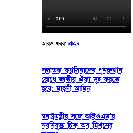
আরও খবর:
প্রচ্ছদ
পলাতক ফ্যাসিবাদের পুনরুত্থান
রোধে জাতীয় ঐক্য দৃঢ় করতে
হবে: মাহ্দী আমিন
স্বরাষ্ট্রমন্ত্রীর সঙ্গে আইওএম’র
নবনিযুক্ত চিফ অব মিশনের