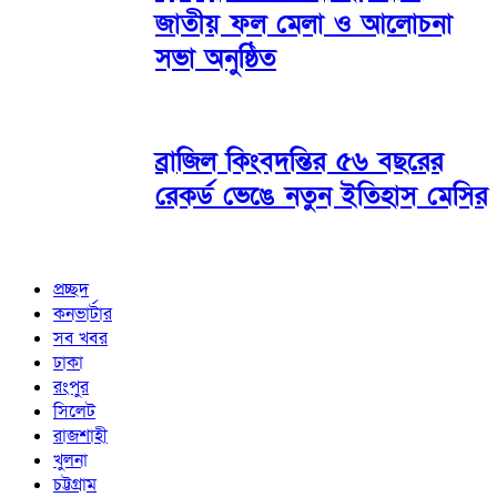
জাতীয় ফল মেলা ও আলোচনা
সভা অনুষ্ঠিত
ব্রাজিল কিংবদন্তির ৫৬ বছরের
রেকর্ড ভেঙে নতুন ইতিহাস মেসির
প্রচ্ছদ
কনভার্টার
সব খবর
ঢাকা
রংপুর
সিলেট
রাজশাহী
খুলনা
চট্টগ্রাম