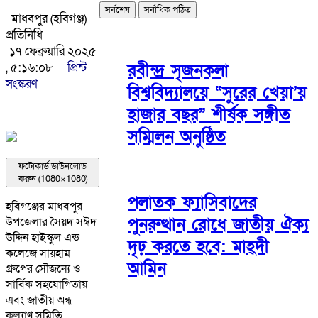
সর্বশেষ
সর্বাধিক পঠিত
মাধবপুর (হবিগঞ্জ)
প্রতিনিধি
১৭ ফেব্রুয়ারি ২০২৫
, ৫:১৬:০৮
প্রিন্ট
রবীন্দ্র সৃজনকলা
সংস্করণ
বিশ্ববিদ্যালয়ে “সুরের খেয়া’য়
হাজার বছর” শীর্ষক সঙ্গীত
সম্মিলন অনুষ্ঠিত
ফটোকার্ড ডাউনলোড
করুন (1080×1080)
পলাতক ফ্যাসিবাদের
হবিগঞ্জের মাধবপুর
পুনরুত্থান রোধে জাতীয় ঐক্য
উপজেলার সৈয়দ সঈদ
উদ্দিন হাইস্কুল এন্ড
দৃঢ় করতে হবে: মাহ্দী
কলেজে সায়হাম
আমিন
গ্রুপের সৌজন্যে ও
সার্বিক সহযোগিতায়
এবং জাতীয় অন্ধ
কল্যাণ সমিতি