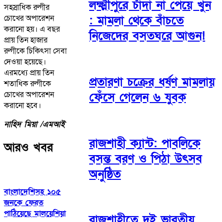
লক্ষ্মীপুরে চাঁদা না পেয়ে খুন
সহস্রাধিক রুগীর
চোখের অপারেশন
: মামলা থেকে বাঁচতে
করানো হয়। এ বছর
নিজেদের বসতঘরে আগুন!
প্রায় তিন হাজার
রুগীকে চিকিৎসা সেবা
দেওয়া হয়েছে।
এরমধ্যে প্রায় তিন
প্রতারণা চক্রের ধর্ষণ মামলায়
শতাধিক রুগীকে
চোখের অপারেশন
ফেঁসে গেলেন ৬ যুবক
করানো হবে।
নাহিদ মিয়া /এমআই
রাজশাহী ক্যান্ট: পাবলিকে
আরও খবর
বসন্ত বরণ ও পিঠা উৎসব
অনুষ্ঠিত
বাংলাদেশিসহ ১০৫
জনকে ফেরত
পাঠিয়েছে মালয়েশিয়া
রাজশাহীতে দুই ভারতীয়