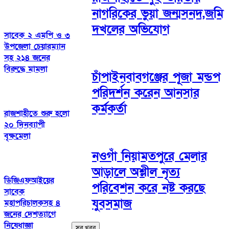
নাগরিকের ভুয়া জন্মসনদ,জমি
দখলের অভিযোগ
সাবেক ২ এমপি ও ৩
উপজেলা চেয়ারম্যান
সহ ২১৪ জনের
বিরুদ্ধে মামলা
চাঁপাইনবাবগঞ্জের পূজা মন্ডপ
পরিদর্শন করেন আনসার
কর্মকর্তা
রাজশাহীতে শুরু হলো
২০ দিনব্যাপী
বৃক্ষমেলা
নওগাঁ নিয়ামতপুরে মেলার
আড়ালে অশ্লীল নৃত্য
ডিজিএফআইয়ের
পরিবেশন করে নষ্ট করছে
সাবেক
যুবসমাজ
মহাপরিচালকসহ ৪
জনের দেশত্যাগে
নিষেধাজ্ঞা
সব খবর