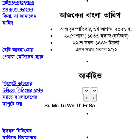
আসিফ-মাহফুজও
পদত্যাগ করবেন
আজকের বাংলা তারিখ
কিনা, যা জানালেন
নাহিদ
আজ বৃহস্পতিবার, ৬ই আগস্ট, ২০২৬ ইং
২২শে শ্রাবণ, ১৪৩৩ বঙ্গাব্দ (বর্ষাকাল)
২২শে সফর, ১৪৪৮ হিজরী
এখন সময়, সকাল ৯:১২
বৈরি আবহাওয়ায়
পেছাল মেসিদের ম্যাচ
আর্কাইভ
সিলেটে ডাচদের
উড়িয়ে সিরিজের প্রথম
ম্যাচে বাংলাদেশের
‹
›
দাপুটে জয়
Su
Mo
Tu
We
Th
Fr
Sa
‎ইসকন নিষিদ্ধের
দাবিতে বিরামপুরে