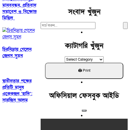
মানববন্ধন, প্রতিবাদ
সংবাদ খুঁজুন
সমাবেশ ও বিক্ষোভ
মিছিল ‎
Search
For:
ক্যাটাগরি খুঁজুন
চিরনিদ্রায় গেলেন
জেনস সুমন
ক্যাটাগরি
খুঁজুন
স্বাধীনতার পক্ষের
প্রতিটি মানুষ
একেকজন ‘হাদি’:
অফিসিয়াল ফেসবুক আইডি
সারজিস আলম