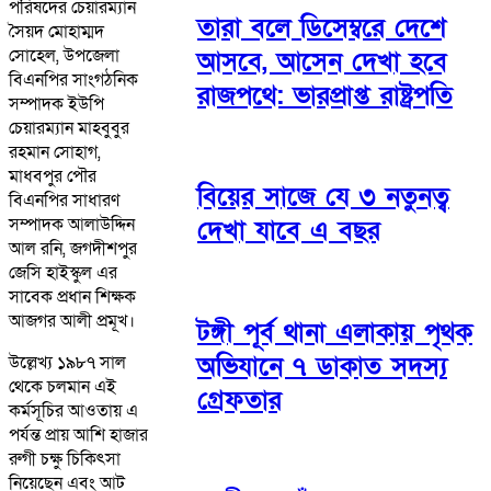
পরিষদের চেয়ারম্যান
তারা বলে ডিসেম্বরে দেশে
সৈয়দ মোহাম্মদ
সোহেল, উপজেলা
আসবে, আসেন দেখা হবে
বিএনপির সাংগঠনিক
রাজপথে: ভারপ্রাপ্ত রাষ্ট্রপতি
সম্পাদক ইউপি
চেয়ারম্যান মাহবুবুর
রহমান সোহাগ,
মাধবপুর পৌর
বিয়ের সাজে যে ৩ নতুনত্ব
বিএনপির সাধারণ
সম্পাদক আলাউদ্দিন
দেখা যাবে এ বছর
আল রনি, জগদীশপুর
জেসি হাইস্কুল এর
সাবেক প্রধান শিক্ষক
আজগর আলী প্রমূখ।
টঙ্গী পূর্ব থানা এলাকায় পৃথক
অভিযানে ৭ ডাকাত সদস্য
উল্লেখ্য ১৯৮৭ সাল
থেকে চলমান এই
গ্রেফতার
কর্মসূচির আওতায় এ
পর্যন্ত প্রায় আশি হাজার
রুগী চক্ষু চিকিৎসা
নিয়েছেন এবং আট